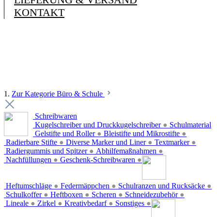
KONTAKT
1.
Zur Kategorie Büro & Schule
Schreibwaren
Kugelschreiber und Druckkugelschreiber
●
Schulmaterial
Gelstifte und Roller
●
Bleistifte und Mikrostifte
●
Radierbare Stifte
●
Diverse Marker und Liner
●
Textmarker
●
Radiergummis und Spitzer
●
Abhilfemaßnahmen
●
Nachfüllungen
●
Geschenk-Schreibwaren
●
Heftumschläge
●
Federmäppchen
●
Schulranzen und Rucksäcke
●
Schulkoffer
●
Heftboxen
●
Scheren
●
Schneidezubehör
●
Lineale
●
Zirkel
●
Kreativbedarf
●
Sonstiges
●