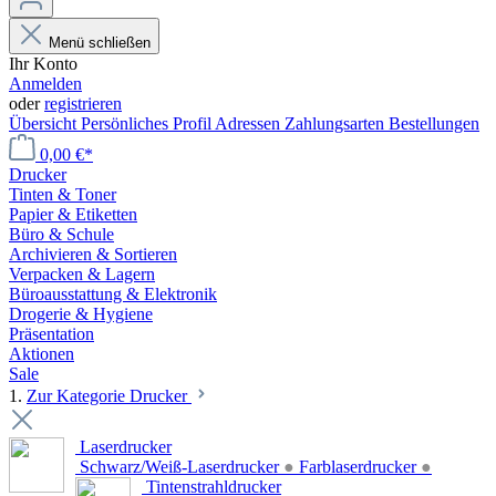
Menü schließen
Ihr Konto
Anmelden
oder
registrieren
Übersicht
Persönliches Profil
Adressen
Zahlungsarten
Bestellungen
0,00 €*
Drucker
Tinten & Toner
Papier & Etiketten
Büro & Schule
Archivieren & Sortieren
Verpacken & Lagern
Büroausstattung & Elektronik
Drogerie & Hygiene
Präsentation
Aktionen
Sale
1.
Zur Kategorie Drucker
Laserdrucker
Schwarz/Weiß-Laserdrucker
●
Farblaserdrucker
●
Tintenstrahldrucker