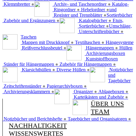
Klemmbretter
●
Archiv- und Taschenordner
●
Katalog-
Ringordner
●
Hebelordner
●
und
Register und Trennblätter
●
Sortierbücher
Zubehör und Ergänzungen
●
Katalogbücher
●
Etuis,
Sortierbücher
●
Umschläge,
Unterschriftenbücher
●
Taschen
Mappen mit Druckknopf
●
Textiltaschen
●
Hängesysteme
Reißverschlussbeutel
●
Hängemappen
●
Hüllen
Archivierungsboxen
Kunststoffboxen
Ständer für Hängemappen
●
Zubehör für Hängemappen
●
Klarsichthüllen
●
Diverse Hüllen
●
Notizbücher
und
Tagebücher
Zeitschriftenständer
●
Papierarchivboxen
●
Archivierungsklammern
●
Organizer
●
Ablageboxen
●
Karteikästen und Zubehör
●
ÜBER UNS
TEAM
Notizbücher und Berichtshefte
●
Tagebücher und Organisatoren
●
NACHHALTIGKEIT
WISSENSWERTES