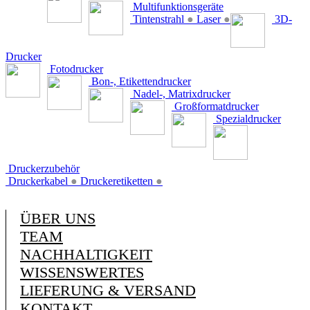
Multifunktionsgeräte
Tintenstrahl
●
Laser
●
3D-
Drucker
Fotodrucker
Bon-, Etikettendrucker
Nadel-, Matrixdrucker
Großformatdrucker
Spezialdrucker
Druckerzubehör
Druckerkabel
●
Druckeretiketten
●
ÜBER UNS
TEAM
NACHHALTIGKEIT
WISSENSWERTES
LIEFERUNG & VERSAND
KONTAKT