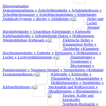
Büroorganisation
Dokumentenablagen
●
Zeitschriftenständer
●
Schubladenboxen
●
Schreibtischorganizer
●
Schreibtischunterlagen
●
Klebebänder
Drahtkorb-Systeme
●
Becher
●
Abfalleimer
●
Hefter und
Locher
Stempel
Büroklebebänder
●
Unsichtbare Klebebänder
●
Klebstoffe
Klebebandabroller
●
Selbstklebende Haken
●
Heftklammern,
Wiederablösbare Klebepads
●
Elektrische Hefter
●
Klammerlose Hefter
●
Tischhefter
●
Klammern,
Hochleistungshafter
●
Enthefter
●
Heftzangen
●
Heftklammern
●
Locher
●
Lochverstärkungsringe
●
Datumstempel
●
Textstempel
●
Blockstempel
●
Paginierstempel
●
Nummern-Stempel
●
Stempelfarben
●
Reißnägel
Ersatzstempelkissen
●
Klebestifte
●
Kleberoller
●
Flüssigkleber
●
Sekundenkleber
●
Heißklebepistolen
●
Sprühkleber
●
Klebstoffentferner
●
Stecknadeln und Reißzwecken
●
Metallklemmen
●
Büroklammern
●
Taschen, Koffer und
Aktenkoffer
Notebook-Rucksäcke
●