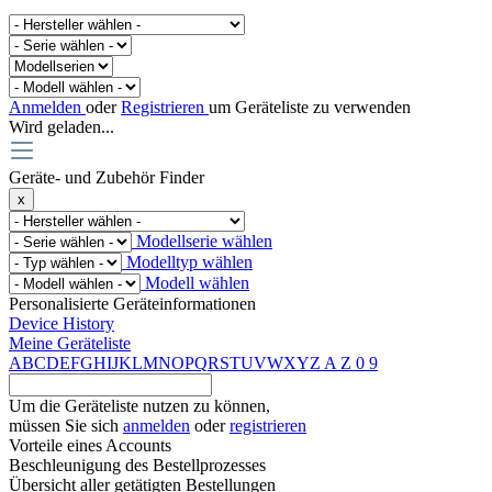
Anmelden
oder
Registrieren
um Geräteliste zu verwenden
Wird geladen...
Geräte- und Zubehör Finder
x
Modellserie wählen
Modelltyp wählen
Modell wählen
Personalisierte Geräteinformationen
Device History
Meine Geräteliste
A
B
C
D
E
F
G
H
I
J
K
L
M
N
O
P
Q
R
S
T
U
V
W
X
Y
Z
A
Z
0
9
Um die Geräteliste nutzen zu können,
müssen Sie sich
anmelden
oder
registrieren
Vorteile eines Accounts
Beschleunigung des Bestellprozesses
Übersicht aller getätigten Bestellungen