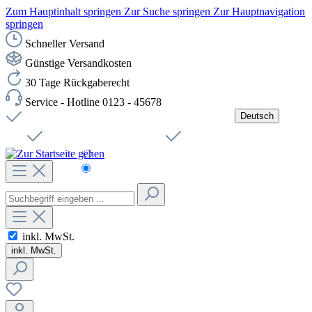
Zum Hauptinhalt springen
Zur Suche springen
Zur Hauptnavigation
springen
Schneller Versand
Günstige Versandkosten
30 Tage Rückgaberecht
Service - Hotline 0123 - 45678
Deutsch
Versandkostenfreie Lieferung ab 49,00€ Netto
Jobs
Sichere SSL-Verbindung
Schnelle Lieferung
Čeština
Helpdesk
Nachhaltigkeit
Deutsch
inkl. MwSt.
inkl. MwSt.