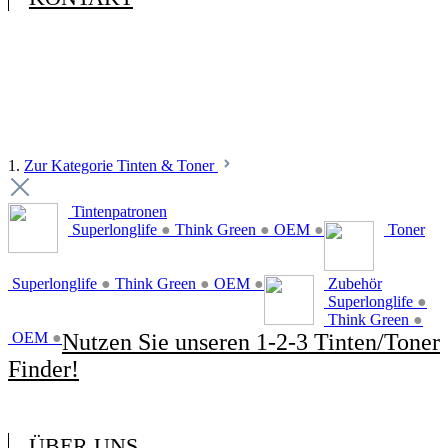
1.
Zur Kategorie Tinten & Toner
Tintenpatronen
Superlonglife
●
Think Green
●
OEM
●
Toner
Superlonglife
●
Think Green
●
OEM
●
Zubehör
Superlonglife
●
Think Green
●
OEM
●
Nutzen Sie unseren 1-2-3 Tinten/Toner
Finder!
ÜBER UNS