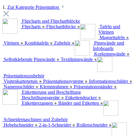
1.
Zur Kategorie Präsentation
Flipcharts und Flipchartblöcke
Flipcharts
●
Flipchartblöcke
●
Tafeln und
Vitrinen
Magnettafeln
●
Vitrinen
●
Kombitafeln
●
Zubehör
●
Pinnwände und
Infoboards
Korkpinnwände
●
Selbstklebende Pinnwände
●
Textilpinnwände
●
Präsentationszubehör
Visitenkartenetuis
●
Präsentationssysteme
●
Informationsschilder
●
Namensschilder
●
Klemmrahmen
●
Präsentationsständer
●
Etikettierung und Beschriftung
Beschriftungsgeräte
●
Etikettendrucker
●
Etikettierzangen
●
Bänder und Etiketten
●
Schneidemaschinen und Zubehör
Hebelschneider
●
2-in-1-Schneider
●
Rollenschneider
●