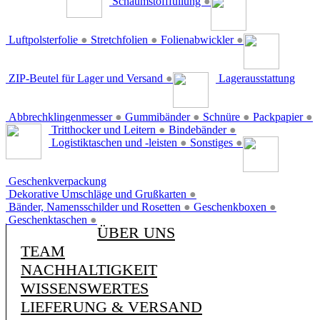
Schaumstofffüllung
●
Luftpolsterfolie
●
Stretchfolien
●
Folienabwickler
●
ZIP-Beutel für Lager und Versand
●
Lagerausstattung
Abbrechklingenmesser
●
Gummibänder
●
Schnüre
●
Packpapier
●
Tritthocker und Leitern
●
Bindebänder
●
Logistiktaschen und -leisten
●
Sonstiges
●
Geschenkverpackung
Dekorative Umschläge und Grußkarten
●
Bänder, Namensschilder und Rosetten
●
Geschenkboxen
●
Geschenktaschen
●
ÜBER UNS
TEAM
NACHHALTIGKEIT
WISSENSWERTES
LIEFERUNG & VERSAND