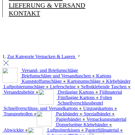
LIEFERUNG & VERSAND
KONTAKT
1.
Zur Kategorie Verpacken & Lagern
Versand- und Briefumschläge
Briefumschläge und Versandtaschen
●
Kartons
Kunststoffumschläge
●
Kartonumschläge
●
Klebebänder
Luftpolsterumschläge
●
Lieferscheine
●
Selbstklebende Taschen
●
Versandzubehör
●
Dreilagige Kartons
●
Füllmaterial
Fünflagige Kartons
●
Folien
Schnellverschlussbeutel
Schnellverschluss- und Versandkartons
●
Umzugskartons
●
Transportrollen
●
Packbänder
●
Spezialbänder
●
Papierbänder
●
Verpackungsmaterial
Doppelseitige Klebebänder
●
Abwickler
●
Luftpolsterkissen
●
Papierfüllmaterial
●