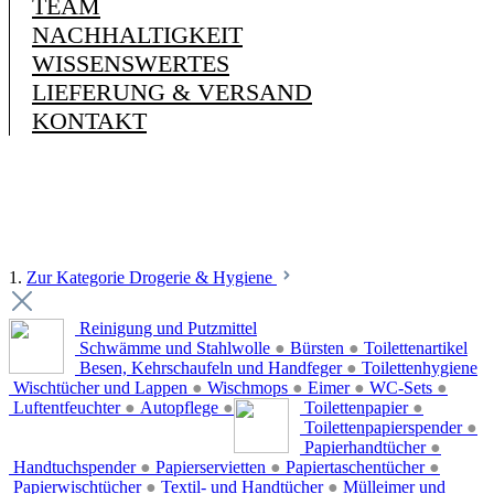
TEAM
NACHHALTIGKEIT
WISSENSWERTES
LIEFERUNG & VERSAND
KONTAKT
1.
Zur Kategorie Drogerie & Hygiene
Reinigung und Putzmittel
Schwämme und Stahlwolle
●
Bürsten
●
Toilettenartikel
Besen, Kehrschaufeln und Handfeger
●
Toilettenhygiene
Wischtücher und Lappen
●
Wischmops
●
Eimer
●
WC-Sets
●
Luftentfeuchter
●
Autopflege
●
Toilettenpapier
●
Toilettenpapierspender
●
Papierhandtücher
●
Handtuchspender
●
Papierservietten
●
Papiertaschentücher
●
Papierwischtücher
●
Textil- und Handtücher
●
Mülleimer und