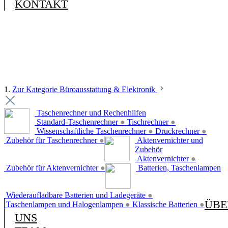
KONTAKT
1.
Zur Kategorie Büroausstattung & Elektronik
Taschenrechner und Rechenhilfen
Standard-Taschenrechner
●
Tischrechner
●
Wissenschaftliche Taschenrechner
●
Druckrechner
●
Zubehör für Taschenrechner
●
Aktenvernichter und
Zubehör
Aktenvernichter
●
Zubehör für Aktenvernichter
●
Batterien, Taschenlampen
Wiederaufladbare Batterien und Ladegeräte
●
ÜBE
Taschenlampen und Halogenlampen
●
Klassische Batterien
●
UNS