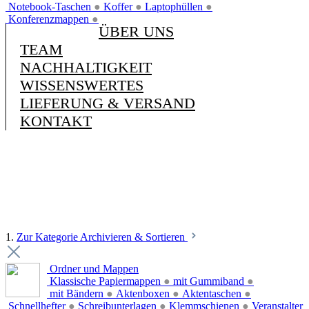
Notebook-Taschen
●
Koffer
●
Laptophüllen
●
Konferenzmappen
●
ÜBER UNS
TEAM
NACHHALTIGKEIT
WISSENSWERTES
LIEFERUNG & VERSAND
KONTAKT
1.
Zur Kategorie Archivieren & Sortieren
Ordner und Mappen
Klassische Papiermappen
●
mit Gummiband
●
mit Bändern
●
Aktenboxen
●
Aktentaschen
●
Schnellhefter
●
Schreibunterlagen
●
Klemmschienen
●
Veranstalter