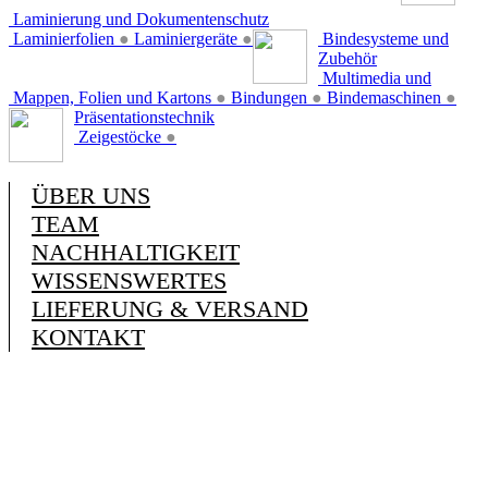
Laminierung und Dokumentenschutz
Laminierfolien
●
Laminiergeräte
●
Bindesysteme und
Zubehör
Multimedia und
Mappen, Folien und Kartons
●
Bindungen
●
Bindemaschinen
●
Präsentationstechnik
Zeigestöcke
●
ÜBER UNS
TEAM
NACHHALTIGKEIT
WISSENSWERTES
LIEFERUNG & VERSAND
KONTAKT