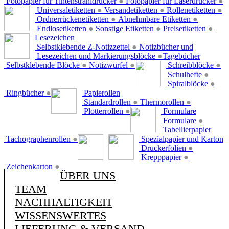
Fotopapier für Tintenstrahldrucker
●
Fotopapier für Laserdrucker
●
Universaletiketten
●
Versandetiketten
●
Rollenetiketten
●
Ordnerrückenetiketten
●
Abnehmbare Etiketten
●
Endlosetiketten
●
Sonstige Etiketten
●
Preisetiketten
●
Lesezeichen
Selbstklebende Z-Notizzettel
●
Notizbücher und
Lesezeichen und Markierungsblöcke
●
Tagebücher
Selbstklebende Blöcke
●
Notizwürfel
●
Schreibblöcke
●
Schulhefte
●
Spiralblöcke
●
Ringbücher
●
Papierollen
Standardrollen
●
Thermorollen
●
Plotterrollen
●
Formulare
Formulare
●
Tabellierpapier
Tachographenrollen
●
Spezialpapier und Karton
Druckerfolien
●
Krepppapier
●
Zeichenkarton
●
ÜBER UNS
TEAM
NACHHALTIGKEIT
WISSENSWERTES
LIEFERUNG & VERSAND