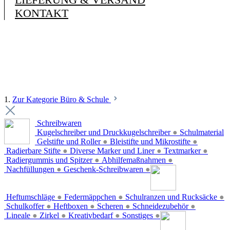
KONTAKT
1.
Zur Kategorie Büro & Schule
Schreibwaren
Kugelschreiber und Druckkugelschreiber
●
Schulmaterial
Gelstifte und Roller
●
Bleistifte und Mikrostifte
●
Radierbare Stifte
●
Diverse Marker und Liner
●
Textmarker
●
Radiergummis und Spitzer
●
Abhilfemaßnahmen
●
Nachfüllungen
●
Geschenk-Schreibwaren
●
Heftumschläge
●
Federmäppchen
●
Schulranzen und Rucksäcke
●
Schulkoffer
●
Heftboxen
●
Scheren
●
Schneidezubehör
●
Lineale
●
Zirkel
●
Kreativbedarf
●
Sonstiges
●