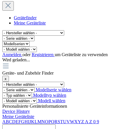
Gerätefinder
Meine Geräteliste
Anmelden
oder
Registrieren
um Geräteliste zu verwenden
Wird geladen...
Geräte- und Zubehör Finder
x
Modellserie wählen
Modelltyp wählen
Modell wählen
Personalisierte Geräteinformationen
Device History
Meine Geräteliste
A
B
C
D
E
F
G
H
I
J
K
L
M
N
O
P
Q
R
S
T
U
V
W
X
Y
Z
A
Z
0
9