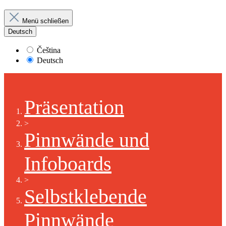
Menü schließen
Deutsch
Čeština
Deutsch
Präsentation
>
Pinnwände und
Infoboards
>
Selbstklebende
Pinnwände