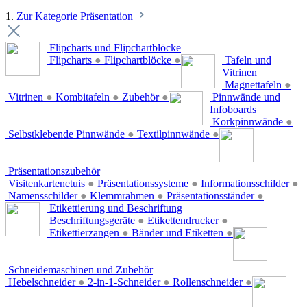
1.
Zur Kategorie Präsentation
Flipcharts und Flipchartblöcke
Flipcharts
●
Flipchartblöcke
●
Tafeln und
Vitrinen
Magnettafeln
●
Vitrinen
●
Kombitafeln
●
Zubehör
●
Pinnwände und
Infoboards
Korkpinnwände
●
Selbstklebende Pinnwände
●
Textilpinnwände
●
Präsentationszubehör
Visitenkartenetuis
●
Präsentationssysteme
●
Informationsschilder
●
Namensschilder
●
Klemmrahmen
●
Präsentationsständer
●
Etikettierung und Beschriftung
Beschriftungsgeräte
●
Etikettendrucker
●
Etikettierzangen
●
Bänder und Etiketten
●
Schneidemaschinen und Zubehör
Hebelschneider
●
2-in-1-Schneider
●
Rollenschneider
●