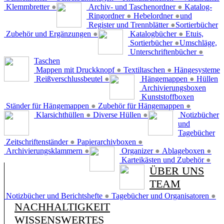
Klemmbretter
●
Archiv- und Taschenordner
●
Katalog-
Ringordner
●
Hebelordner
●
und
Register und Trennblätter
●
Sortierbücher
Zubehör und Ergänzungen
●
Katalogbücher
●
Etuis,
Sortierbücher
●
Umschläge,
Unterschriftenbücher
●
Taschen
Mappen mit Druckknopf
●
Textiltaschen
●
Hängesysteme
Reißverschlussbeutel
●
Hängemappen
●
Hüllen
Archivierungsboxen
Kunststoffboxen
Ständer für Hängemappen
●
Zubehör für Hängemappen
●
Klarsichthüllen
●
Diverse Hüllen
●
Notizbücher
und
Tagebücher
Zeitschriftenständer
●
Papierarchivboxen
●
Archivierungsklammern
●
Organizer
●
Ablageboxen
●
Karteikästen und Zubehör
●
ÜBER UNS
TEAM
Notizbücher und Berichtshefte
●
Tagebücher und Organisatoren
●
NACHHALTIGKEIT
WISSENSWERTES