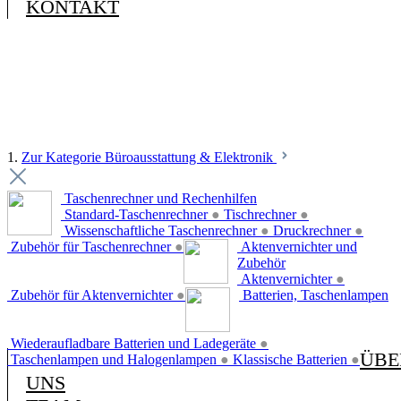
KONTAKT
1.
Zur Kategorie Büroausstattung & Elektronik
Taschenrechner und Rechenhilfen
Standard-Taschenrechner
●
Tischrechner
●
Wissenschaftliche Taschenrechner
●
Druckrechner
●
Zubehör für Taschenrechner
●
Aktenvernichter und
Zubehör
Aktenvernichter
●
Zubehör für Aktenvernichter
●
Batterien, Taschenlampen
Wiederaufladbare Batterien und Ladegeräte
●
ÜBE
Taschenlampen und Halogenlampen
●
Klassische Batterien
●
UNS