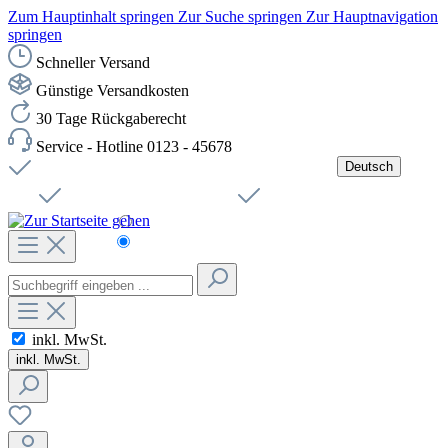
Zum Hauptinhalt springen
Zur Suche springen
Zur Hauptnavigation
springen
Schneller Versand
Günstige Versandkosten
30 Tage Rückgaberecht
Service - Hotline 0123 - 45678
Deutsch
Versandkostenfreie Lieferung ab 49,00€ Netto
Jobs
Sichere SSL-Verbindung
Schnelle Lieferung
Čeština
Helpdesk
Nachhaltigkeit
Deutsch
inkl. MwSt.
inkl. MwSt.