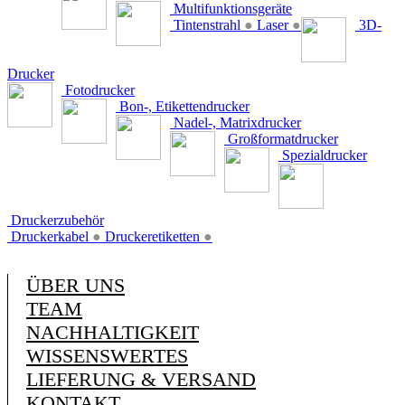
Multifunktionsgeräte
Tintenstrahl
●
Laser
●
3D-
Drucker
Fotodrucker
Bon-, Etikettendrucker
Nadel-, Matrixdrucker
Großformatdrucker
Spezialdrucker
Druckerzubehör
Druckerkabel
●
Druckeretiketten
●
ÜBER UNS
TEAM
NACHHALTIGKEIT
WISSENSWERTES
LIEFERUNG & VERSAND
KONTAKT