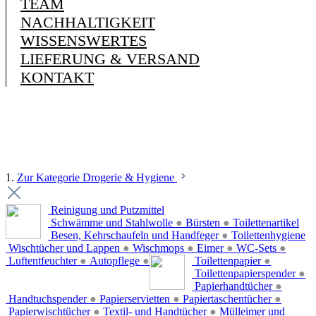
TEAM
NACHHALTIGKEIT
WISSENSWERTES
LIEFERUNG & VERSAND
KONTAKT
1.
Zur Kategorie Drogerie & Hygiene
Reinigung und Putzmittel
Schwämme und Stahlwolle
●
Bürsten
●
Toilettenartikel
Besen, Kehrschaufeln und Handfeger
●
Toilettenhygiene
Wischtücher und Lappen
●
Wischmops
●
Eimer
●
WC-Sets
●
Luftentfeuchter
●
Autopflege
●
Toilettenpapier
●
Toilettenpapierspender
●
Papierhandtücher
●
Handtuchspender
●
Papierservietten
●
Papiertaschentücher
●
Papierwischtücher
●
Textil- und Handtücher
●
Mülleimer und