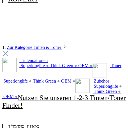
1.
Zur Kategorie Tinten & Toner
Tintenpatronen
Superlonglife
●
Think Green
●
OEM
●
Toner
Superlonglife
●
Think Green
●
OEM
●
Zubehör
Superlonglife
●
Think Green
●
OEM
●
Nutzen Sie unseren 1-2-3 Tinten/Toner
Finder!
ÜBER UNS