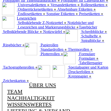
Fotopapier für Tintenstrahldrucker
●
Fotopapier für Laserdrucker
●
Universaletiketten
●
Versandetiketten
●
Rollenetiketten
●
Ordnerrückenetiketten
●
Abnehmbare Etiketten
●
Endlosetiketten
●
Sonstige Etiketten
●
Preisetiketten
●
Lesezeichen
Selbstklebende Z-Notizzettel
●
Notizbücher und
Lesezeichen und Markierungsblöcke
●
Tagebücher
Selbstklebende Blöcke
●
Notizwürfel
●
Schreibblöcke
●
Schulhefte
●
Spiralblöcke
●
Ringbücher
●
Papierollen
Standardrollen
●
Thermorollen
●
Plotterrollen
●
Formulare
Formulare
●
Tabellierpapier
Tachographenrollen
●
Spezialpapier und Karton
Druckerfolien
●
Krepppapier
●
Zeichenkarton
●
ÜBER UNS
TEAM
NACHHALTIGKEIT
WISSENSWERTES
LIEFERUNG & VERSAND