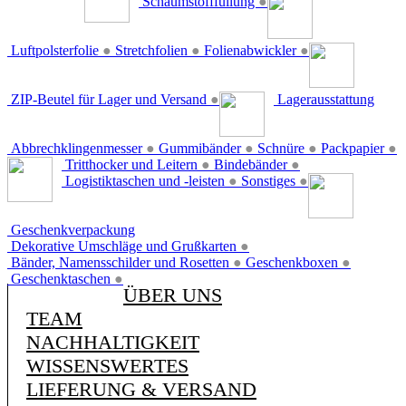
Schaumstofffüllung
●
Luftpolsterfolie
●
Stretchfolien
●
Folienabwickler
●
ZIP-Beutel für Lager und Versand
●
Lagerausstattung
Abbrechklingenmesser
●
Gummibänder
●
Schnüre
●
Packpapier
●
Tritthocker und Leitern
●
Bindebänder
●
Logistiktaschen und -leisten
●
Sonstiges
●
Geschenkverpackung
Dekorative Umschläge und Grußkarten
●
Bänder, Namensschilder und Rosetten
●
Geschenkboxen
●
Geschenktaschen
●
ÜBER UNS
TEAM
NACHHALTIGKEIT
WISSENSWERTES
LIEFERUNG & VERSAND