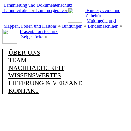
Laminierung und Dokumentenschutz
Laminierfolien
●
Laminiergeräte
●
Bindesysteme und
Zubehör
Multimedia und
Mappen, Folien und Kartons
●
Bindungen
●
Bindemaschinen
●
Präsentationstechnik
Zeigestöcke
●
ÜBER UNS
TEAM
NACHHALTIGKEIT
WISSENSWERTES
LIEFERUNG & VERSAND
KONTAKT