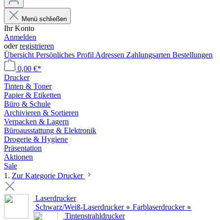
Menü schließen
Ihr Konto
Anmelden
oder
registrieren
Übersicht
Persönliches Profil
Adressen
Zahlungsarten
Bestellungen
0,00 €*
Drucker
Tinten & Toner
Papier & Etiketten
Büro & Schule
Archivieren & Sortieren
Verpacken & Lagern
Büroausstattung & Elektronik
Drogerie & Hygiene
Präsentation
Aktionen
Sale
1.
Zur Kategorie Drucker
Laserdrucker
Schwarz/Weiß-Laserdrucker
●
Farblaserdrucker
●
Tintenstrahldrucker