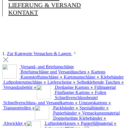
LIEFERUNG & VERSAND
KONTAKT
1.
Zur Kategorie Verpacken & Lagern
Versand- und Briefumschläge
Briefumschläge und Versandtaschen
●
Kartons
Kunststoffumschläge
●
Kartonumschläge
●
Klebebänder
Luftpolsterumschläge
●
Lieferscheine
●
Selbstklebende Taschen
●
Versandzubehör
●
Dreilagige Kartons
●
Füllmaterial
Fünflagige Kartons
●
Folien
Schnellverschlussbeutel
Schnellverschluss- und Versandkartons
●
Umzugskartons
●
Transportrollen
●
Packbänder
●
Spezialbänder
●
Papierbänder
●
Verpackungsmaterial
Doppelseitige Klebebänder
●
Abwickler
●
Luftpolsterkissen
●
Papierfüllmaterial
●