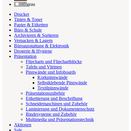
grau
Drucker
Tinten & Toner
Papier & Etiketten
Büro & Schule
Archivieren & Sortieren
Verpacken & Lagern
Büroausstattung & Elektronik
Drogerie & Hygiene
Präsentation
Flipcharts und Flipchartblöcke
Tafeln und Vitrinen
Pinnwände und Infoboards
Korkpinnwände
Selbstklebende Pinnwände
Textilpinnwände
Präsentationszubehör
Etikettierung und Beschriftung
Schneidemaschinen und Zubehör
Laminierung und Dokumentenschutz
Bindesysteme und Zubehör
Multimedia und Präsentationstechnik
Aktionen
Sale