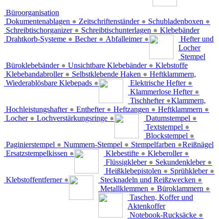
Büroorganisation
Dokumentenablagen
●
Zeitschriftenständer
●
Schubladenboxen
●
Schreibtischorganizer
●
Schreibtischunterlagen
●
Klebebänder
Drahtkorb-Systeme
●
Becher
●
Abfalleimer
●
Hefter und
Locher
Stempel
Büroklebebänder
●
Unsichtbare Klebebänder
●
Klebstoffe
Klebebandabroller
●
Selbstklebende Haken
●
Heftklammern,
Wiederablösbare Klebepads
●
Elektrische Hefter
●
Klammerlose Hefter
●
Tischhefter
●
Klammern,
Hochleistungshafter
●
Enthefter
●
Heftzangen
●
Heftklammern
●
Locher
●
Lochverstärkungsringe
●
Datumstempel
●
Textstempel
●
Blockstempel
●
Paginierstempel
●
Nummern-Stempel
●
Stempelfarben
●
Reißnägel
Ersatzstempelkissen
●
Klebestifte
●
Kleberoller
●
Flüssigkleber
●
Sekundenkleber
●
Heißklebepistolen
●
Sprühkleber
●
Klebstoffentferner
●
Stecknadeln und Reißzwecken
●
Metallklemmen
●
Büroklammern
●
Taschen, Koffer und
Aktenkoffer
Notebook-Rucksäcke
●