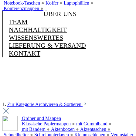
Notebook-Taschen
●
Koffer
●
Laptophüllen
●
Konferenzmappen
●
ÜBER UNS
TEAM
NACHHALTIGKEIT
WISSENSWERTES
LIEFERUNG & VERSAND
KONTAKT
1.
Zur Kategorie Archivieren & Sortieren
Ordner und Mappen
Klassische Papiermappen
●
mit Gummiband
●
mit Bändern
●
Aktenboxen
●
Aktentaschen
●
Schnellhefter
●
Schreibunterlagen
●
Klemmschienen
●
Veranstalter