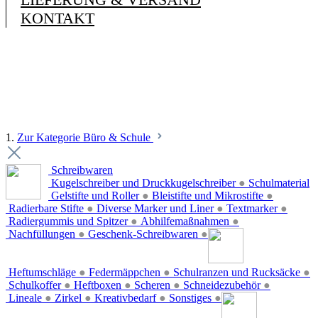
KONTAKT
1.
Zur Kategorie Büro & Schule
Schreibwaren
Kugelschreiber und Druckkugelschreiber
●
Schulmaterial
Gelstifte und Roller
●
Bleistifte und Mikrostifte
●
Radierbare Stifte
●
Diverse Marker und Liner
●
Textmarker
●
Radiergummis und Spitzer
●
Abhilfemaßnahmen
●
Nachfüllungen
●
Geschenk-Schreibwaren
●
Heftumschläge
●
Federmäppchen
●
Schulranzen und Rucksäcke
●
Schulkoffer
●
Heftboxen
●
Scheren
●
Schneidezubehör
●
Lineale
●
Zirkel
●
Kreativbedarf
●
Sonstiges
●