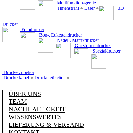
Multifunktionsgeräte
Tintenstrahl
●
Laser
●
3D-
Drucker
Fotodrucker
Bon-, Etikettendrucker
Nadel-, Matrixdrucker
Großformatdrucker
Spezialdrucker
Druckerzubehör
Druckerkabel
●
Druckeretiketten
●
ÜBER UNS
TEAM
NACHHALTIGKEIT
WISSENSWERTES
LIEFERUNG & VERSAND
KONTAKT