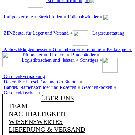
Schaumstofffüllung
●
Luftpolsterfolie
●
Stretchfolien
●
Folienabwickler
●
ZIP-Beutel für Lager und Versand
●
Lagerausstattung
Abbrechklingenmesser
●
Gummibänder
●
Schnüre
●
Packpapier
●
Tritthocker und Leitern
●
Bindebänder
●
Logistiktaschen und -leisten
●
Sonstiges
●
Geschenkverpackung
Dekorative Umschläge und Grußkarten
●
Bänder, Namensschilder und Rosetten
●
Geschenkboxen
●
Geschenktaschen
●
ÜBER UNS
TEAM
NACHHALTIGKEIT
WISSENSWERTES
LIEFERUNG & VERSAND