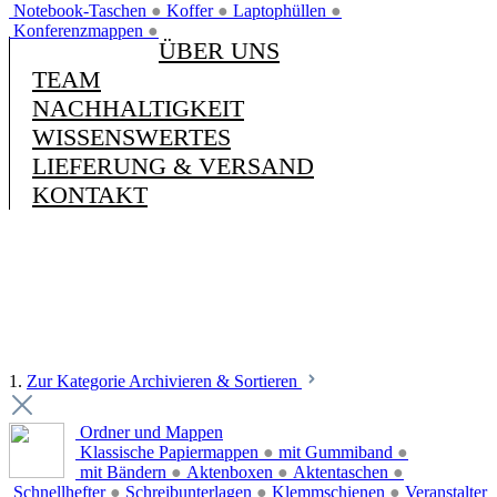
Notebook-Taschen
●
Koffer
●
Laptophüllen
●
Konferenzmappen
●
ÜBER UNS
TEAM
NACHHALTIGKEIT
WISSENSWERTES
LIEFERUNG & VERSAND
KONTAKT
1.
Zur Kategorie Archivieren & Sortieren
Ordner und Mappen
Klassische Papiermappen
●
mit Gummiband
●
mit Bändern
●
Aktenboxen
●
Aktentaschen
●
Schnellhefter
●
Schreibunterlagen
●
Klemmschienen
●
Veranstalter