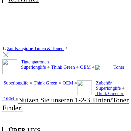
1.
Zur Kategorie Tinten & Toner
Tintenpatronen
Superlonglife
●
Think Green
●
OEM
●
Toner
Superlonglife
●
Think Green
●
OEM
●
Zubehör
Superlonglife
●
Think Green
●
OEM
●
Nutzen Sie unseren 1-2-3 Tinten/Toner
Finder!
ÜBER UNS