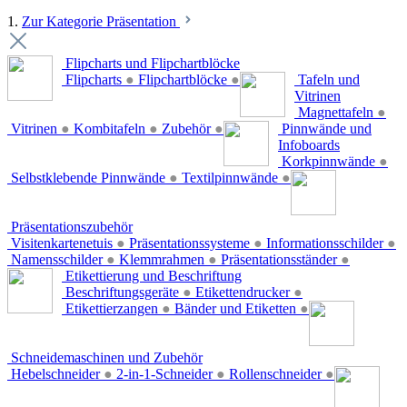
1.
Zur Kategorie Präsentation
Flipcharts und Flipchartblöcke
Flipcharts
●
Flipchartblöcke
●
Tafeln und
Vitrinen
Magnettafeln
●
Vitrinen
●
Kombitafeln
●
Zubehör
●
Pinnwände und
Infoboards
Korkpinnwände
●
Selbstklebende Pinnwände
●
Textilpinnwände
●
Präsentationszubehör
Visitenkartenetuis
●
Präsentationssysteme
●
Informationsschilder
●
Namensschilder
●
Klemmrahmen
●
Präsentationsständer
●
Etikettierung und Beschriftung
Beschriftungsgeräte
●
Etikettendrucker
●
Etikettierzangen
●
Bänder und Etiketten
●
Schneidemaschinen und Zubehör
Hebelschneider
●
2-in-1-Schneider
●
Rollenschneider
●