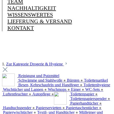
TEAM
NACHHALTIGKEIT
WISSENSWERTES
LIEFERUNG & VERSAND
KONTAKT
1.
Zur Kategorie Drogerie & Hygiene
Reinigung und Putzmittel
Schwämme und Stahlwolle
●
Bürsten
●
Toilettenartikel
Besen, Kehrschaufeln und Handfeger
●
Toilettenhygiene
Wischtücher und Lappen
●
Wischmops
●
Eimer
●
WC-Sets
●
Luftentfeuchter
●
Autopflege
●
Toilettenpapier
●
Toilettenpapierspender
●
Papierhandtücher
●
Handtuchspender
●
Papierservietten
●
Papiertaschentücher
●
Papierwischtücher
●
Textil- und Handtücher
●
Mülleimer und