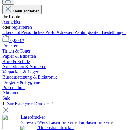
Menü schließen
Ihr Konto
Anmelden
oder
registrieren
Übersicht
Persönliches Profil
Adressen
Zahlungsarten
Bestellungen
0,00 €*
Drucker
Tinten & Toner
Papier & Etiketten
Büro & Schule
Archivieren & Sortieren
Verpacken & Lagern
Büroausstattung & Elektronik
Drogerie & Hygiene
Präsentation
Aktionen
Sale
1.
Zur Kategorie Drucker
Laserdrucker
Schwarz/Weiß-Laserdrucker
●
Farblaserdrucker
●
Tintenstrahldrucker