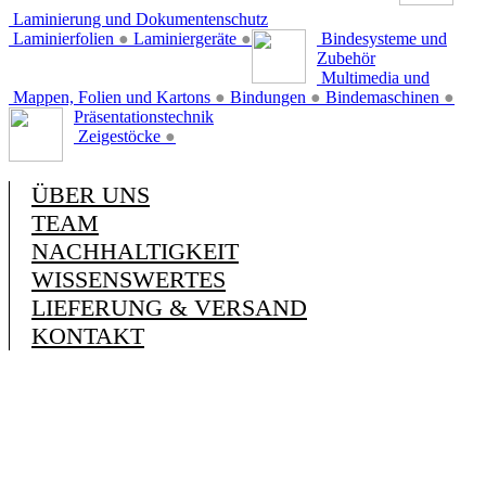
Laminierung und Dokumentenschutz
Laminierfolien
●
Laminiergeräte
●
Bindesysteme und
Zubehör
Multimedia und
Mappen, Folien und Kartons
●
Bindungen
●
Bindemaschinen
●
Präsentationstechnik
Zeigestöcke
●
ÜBER UNS
TEAM
NACHHALTIGKEIT
WISSENSWERTES
LIEFERUNG & VERSAND
KONTAKT