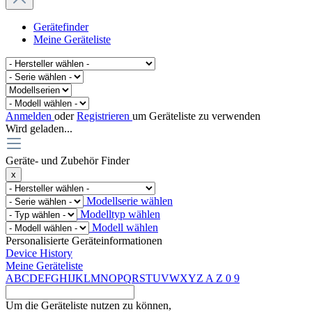
Gerätefinder
Meine Geräteliste
Anmelden
oder
Registrieren
um Geräteliste zu verwenden
Wird geladen...
Geräte- und Zubehör Finder
x
Modellserie wählen
Modelltyp wählen
Modell wählen
Personalisierte Geräteinformationen
Device History
Meine Geräteliste
A
B
C
D
E
F
G
H
I
J
K
L
M
N
O
P
Q
R
S
T
U
V
W
X
Y
Z
A
Z
0
9
Um die Geräteliste nutzen zu können,