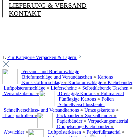
LIEFERUNG & VERSAND
KONTAKT
1.
Zur Kategorie Verpacken & Lagern
Versand- und Briefumschläge
Briefumschläge und Versandtaschen
●
Kartons
Kunststoffumschläge
●
Kartonumschläge
●
Klebebänder
Luftpolsterumschläge
●
Lieferscheine
●
Selbstklebende Taschen
●
Versandzubehör
●
Dreilagige Kartons
●
Füllmaterial
Fünflagige Kartons
●
Folien
Schnellverschlussbeutel
Schnellverschluss- und Versandkartons
●
Umzugskartons
●
Transportrollen
●
Packbänder
●
Spezialbänder
●
Papierbänder
●
Verpackungsmaterial
Doppelseitige Klebebänder
●
Abwickler
●
Luftpolsterkissen
●
Papierfüllmaterial
●