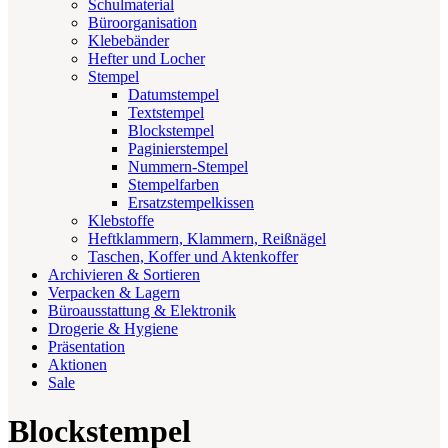
Schulmaterial
Büroorganisation
Klebebänder
Hefter und Locher
Stempel
Datumstempel
Textstempel
Blockstempel
Paginierstempel
Nummern-Stempel
Stempelfarben
Ersatzstempelkissen
Klebstoffe
Heftklammern, Klammern, Reißnägel
Taschen, Koffer und Aktenkoffer
Archivieren & Sortieren
Verpacken & Lagern
Büroausstattung & Elektronik
Drogerie & Hygiene
Präsentation
Aktionen
Sale
Blockstempel