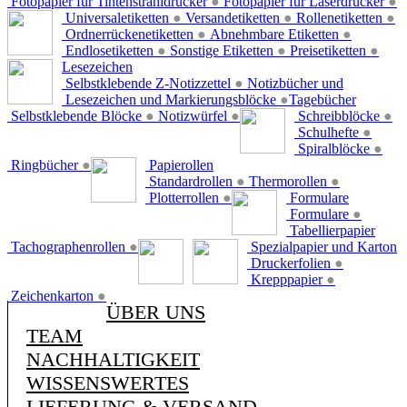
Fotopapier für Tintenstrahldrucker
●
Fotopapier für Laserdrucker
●
Universaletiketten
●
Versandetiketten
●
Rollenetiketten
●
Ordnerrückenetiketten
●
Abnehmbare Etiketten
●
Endlosetiketten
●
Sonstige Etiketten
●
Preisetiketten
●
Lesezeichen
Selbstklebende Z-Notizzettel
●
Notizbücher und
Lesezeichen und Markierungsblöcke
●
Tagebücher
Selbstklebende Blöcke
●
Notizwürfel
●
Schreibblöcke
●
Schulhefte
●
Spiralblöcke
●
Ringbücher
●
Papierollen
Standardrollen
●
Thermorollen
●
Plotterrollen
●
Formulare
Formulare
●
Tabellierpapier
Tachographenrollen
●
Spezialpapier und Karton
Druckerfolien
●
Krepppapier
●
Zeichenkarton
●
ÜBER UNS
TEAM
NACHHALTIGKEIT
WISSENSWERTES
LIEFERUNG & VERSAND