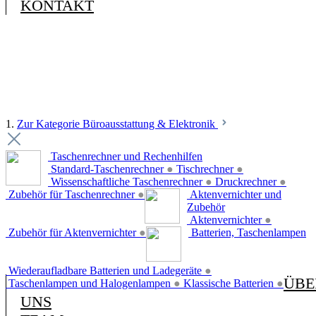
KONTAKT
1.
Zur Kategorie Büroausstattung & Elektronik
Taschenrechner und Rechenhilfen
Standard-Taschenrechner
●
Tischrechner
●
Wissenschaftliche Taschenrechner
●
Druckrechner
●
Zubehör für Taschenrechner
●
Aktenvernichter und
Zubehör
Aktenvernichter
●
Zubehör für Aktenvernichter
●
Batterien, Taschenlampen
Wiederaufladbare Batterien und Ladegeräte
●
ÜBE
Taschenlampen und Halogenlampen
●
Klassische Batterien
●
UNS