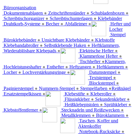
Büroorganisation
Dokumentenablagen
●
Zeitschriftenständer
●
Schubladenboxen
●
Schreibtischorganizer
●
Schreibtischunterlagen
●
Klebebänder
Drahtkorb-Systeme
●
Becher
●
Abfalleimer
●
Hefter und
Locher
Stempel
Büroklebebänder
●
Unsichtbare Klebebänder
●
Klebstoffe
Klebebandabroller
●
Selbstklebende Haken
●
Heftklammern,
Wiederablösbare Klebepads
●
Elektrische Hefter
●
Klammerlose Hefter
●
Tischhefter
●
Klammern,
Hochleistungshafter
●
Enthefter
●
Heftzangen
●
Heftklammern
●
Locher
●
Lochverstärkungsringe
●
Datumstempel
●
Textstempel
●
Blockstempel
●
Paginierstempel
●
Nummern-Stempel
●
Stempelfarben
●
Reißnägel
Ersatzstempelkissen
●
Klebestifte
●
Kleberoller
●
Flüssigkleber
●
Sekundenkleber
●
Heißklebepistolen
●
Sprühkleber
●
Klebstoffentferner
●
Stecknadeln und Reißzwecken
●
Metallklemmen
●
Büroklammern
●
Taschen, Koffer und
Aktenkoffer
Notebook-Rucksäcke
●