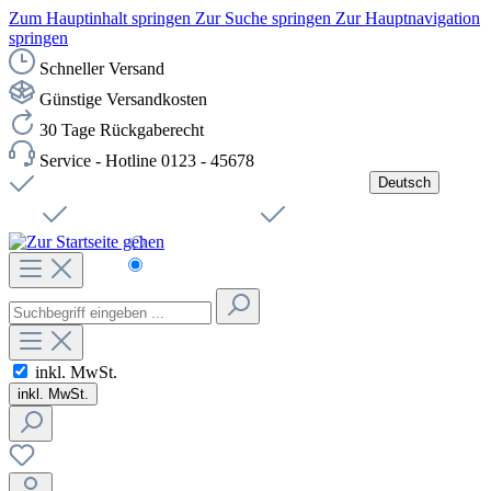
Zum Hauptinhalt springen
Zur Suche springen
Zur Hauptnavigation
springen
Schneller Versand
Günstige Versandkosten
30 Tage Rückgaberecht
Service - Hotline 0123 - 45678
Deutsch
Versandkostenfreie Lieferung ab 49,00€ Netto
Jobs
Sichere SSL-Verbindung
Schnelle Lieferung
Čeština
Helpdesk
Nachhaltigkeit
Deutsch
inkl. MwSt.
inkl. MwSt.