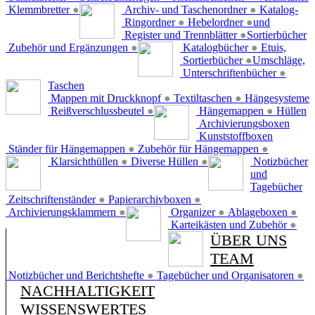
Klemmbretter
●
Archiv- und Taschenordner
●
Katalog-
Ringordner
●
Hebelordner
●
und
Register und Trennblätter
●
Sortierbücher
Zubehör und Ergänzungen
●
Katalogbücher
●
Etuis,
Sortierbücher
●
Umschläge,
Unterschriftenbücher
●
Taschen
Mappen mit Druckknopf
●
Textiltaschen
●
Hängesysteme
Reißverschlussbeutel
●
Hängemappen
●
Hüllen
Archivierungsboxen
Kunststoffboxen
Ständer für Hängemappen
●
Zubehör für Hängemappen
●
Klarsichthüllen
●
Diverse Hüllen
●
Notizbücher
und
Tagebücher
Zeitschriftenständer
●
Papierarchivboxen
●
Archivierungsklammern
●
Organizer
●
Ablageboxen
●
Karteikästen und Zubehör
●
ÜBER UNS
TEAM
Notizbücher und Berichtshefte
●
Tagebücher und Organisatoren
●
NACHHALTIGKEIT
WISSENSWERTES