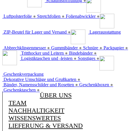
Schaumstofffüllung
●
Luftpolsterfolie
●
Stretchfolien
●
Folienabwickler
●
ZIP-Beutel für Lager und Versand
●
Lagerausstattung
Abbrechklingenmesser
●
Gummibänder
●
Schnüre
●
Packpapier
●
Tritthocker und Leitern
●
Bindebänder
●
Logistiktaschen und -leisten
●
Sonstiges
●
Geschenkverpackung
Dekorative Umschläge und Grußkarten
●
Bänder, Namensschilder und Rosetten
●
Geschenkboxen
●
Geschenktaschen
●
ÜBER UNS
TEAM
NACHHALTIGKEIT
WISSENSWERTES
LIEFERUNG & VERSAND