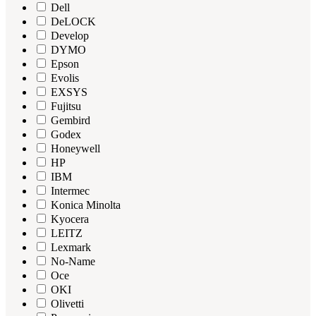
Dell
DeLOCK
Develop
DYMO
Epson
Evolis
EXSYS
Fujitsu
Gembird
Godex
Honeywell
HP
IBM
Intermec
Konica Minolta
Kyocera
LEITZ
Lexmark
No-Name
Oce
OKI
Olivetti