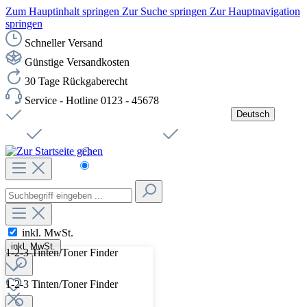
Zum Hauptinhalt springen
Zur Suche springen
Zur Hauptnavigation
springen
Schneller Versand
Günstige Versandkosten
30 Tage Rückgaberecht
Service - Hotline 0123 - 45678
Deutsch
Versandkostenfreie Lieferung ab 49,00€ Netto
Jobs
Sichere SSL-Verbindung
Schnelle Lieferung
Čeština
Helpdesk
Nachhaltigkeit
Deutsch
inkl. MwSt.
inkl. MwSt.
1-2-3 Tinten/Toner Finder
1-2-3 Tinten/Toner Finder