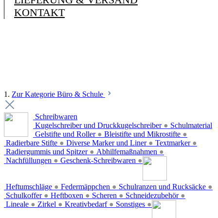
KONTAKT
1.
Zur Kategorie Büro & Schule
Schreibwaren
Kugelschreiber und Druckkugelschreiber
●
Schulmaterial
Gelstifte und Roller
●
Bleistifte und Mikrostifte
●
Radierbare Stifte
●
Diverse Marker und Liner
●
Textmarker
●
Radiergummis und Spitzer
●
Abhilfemaßnahmen
●
Nachfüllungen
●
Geschenk-Schreibwaren
●
Heftumschläge
●
Federmäppchen
●
Schulranzen und Rucksäcke
●
Schulkoffer
●
Heftboxen
●
Scheren
●
Schneidezubehör
●
Lineale
●
Zirkel
●
Kreativbedarf
●
Sonstiges
●