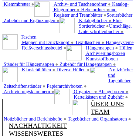
Klemmbretter
●
Archiv- und Taschenordner
●
Katalog-
Ringordner
●
Hebelordner
●
und
Register und Trennblätter
●
Sortierbücher
Zubehör und Ergänzungen
●
Katalogbücher
●
Etuis,
Sortierbücher
●
Umschläge,
Unterschriftenbücher
●
Taschen
Mappen mit Druckknopf
●
Textiltaschen
●
Hängesysteme
Reißverschlussbeutel
●
Hängemappen
●
Hüllen
Archivierungsboxen
Kunststoffboxen
Ständer für Hängemappen
●
Zubehör für Hängemappen
●
Klarsichthüllen
●
Diverse Hüllen
●
Notizbücher
und
Tagebücher
Zeitschriftenständer
●
Papierarchivboxen
●
Archivierungsklammern
●
Organizer
●
Ablageboxen
●
Karteikästen und Zubehör
●
ÜBER UNS
TEAM
Notizbücher und Berichtshefte
●
Tagebücher und Organisatoren
●
NACHHALTIGKEIT
WISSENSWERTES