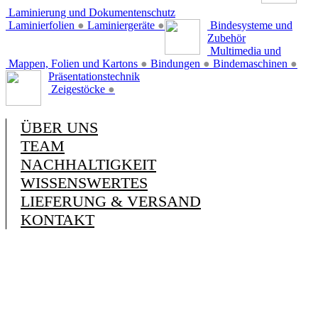
Laminierung und Dokumentenschutz
Laminierfolien
●
Laminiergeräte
●
Bindesysteme und
Zubehör
Multimedia und
Mappen, Folien und Kartons
●
Bindungen
●
Bindemaschinen
●
Präsentationstechnik
Zeigestöcke
●
ÜBER UNS
TEAM
NACHHALTIGKEIT
WISSENSWERTES
LIEFERUNG & VERSAND
KONTAKT