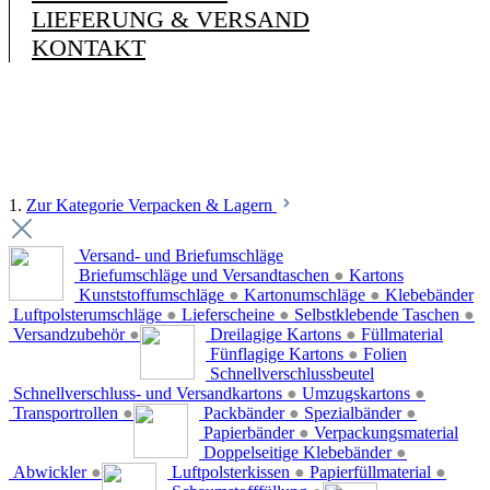
LIEFERUNG & VERSAND
KONTAKT
1.
Zur Kategorie Verpacken & Lagern
Versand- und Briefumschläge
Briefumschläge und Versandtaschen
●
Kartons
Kunststoffumschläge
●
Kartonumschläge
●
Klebebänder
Luftpolsterumschläge
●
Lieferscheine
●
Selbstklebende Taschen
●
Versandzubehör
●
Dreilagige Kartons
●
Füllmaterial
Fünflagige Kartons
●
Folien
Schnellverschlussbeutel
Schnellverschluss- und Versandkartons
●
Umzugskartons
●
Transportrollen
●
Packbänder
●
Spezialbänder
●
Papierbänder
●
Verpackungsmaterial
Doppelseitige Klebebänder
●
Abwickler
●
Luftpolsterkissen
●
Papierfüllmaterial
●