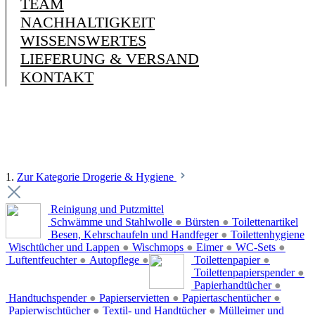
TEAM
NACHHALTIGKEIT
WISSENSWERTES
LIEFERUNG & VERSAND
KONTAKT
1.
Zur Kategorie Drogerie & Hygiene
Reinigung und Putzmittel
Schwämme und Stahlwolle
●
Bürsten
●
Toilettenartikel
Besen, Kehrschaufeln und Handfeger
●
Toilettenhygiene
Wischtücher und Lappen
●
Wischmops
●
Eimer
●
WC-Sets
●
Luftentfeuchter
●
Autopflege
●
Toilettenpapier
●
Toilettenpapierspender
●
Papierhandtücher
●
Handtuchspender
●
Papierservietten
●
Papiertaschentücher
●
Papierwischtücher
●
Textil- und Handtücher
●
Mülleimer und