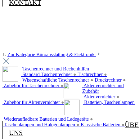
KONTAKT
1.
Zur Kategorie Büroausstattung & Elektronik
Taschenrechner und Rechenhilfen
Standard-Taschenrechner
●
Tischrechner
●
Wissenschaftliche Taschenrechner
●
Druckrechner
●
Zubehör für Taschenrechner
●
Aktenvernichter und
Zubehör
Aktenvernichter
●
Zubehör für Aktenvernichter
●
Batterien, Taschenlampen
Wiederaufladbare Batterien und Ladegeräte
●
ÜBE
Taschenlampen und Halogenlampen
●
Klassische Batterien
●
UNS