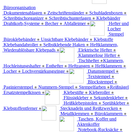
Büroorganisation
Dokumentenablagen
●
Zeitschriftenständer
●
Schubladenboxen
●
Schreibtischorganizer
●
Schreibtischunterlagen
●
Klebebänder
Drahtkorb-Systeme
●
Becher
●
Abfalleimer
●
Hefter und
Locher
Stempel
Büroklebebänder
●
Unsichtbare Klebebänder
●
Klebstoffe
Klebebandabroller
●
Selbstklebende Haken
●
Heftklammern,
Wiederablösbare Klebepads
●
Elektrische Hefter
●
Klammerlose Hefter
●
Tischhefter
●
Klammern,
Hochleistungshafter
●
Enthefter
●
Heftzangen
●
Heftklammern
●
Locher
●
Lochverstärkungsringe
●
Datumstempel
●
Textstempel
●
Blockstempel
●
Paginierstempel
●
Nummern-Stempel
●
Stempelfarben
●
Reißnägel
Ersatzstempelkissen
●
Klebestifte
●
Kleberoller
●
Flüssigkleber
●
Sekundenkleber
●
Heißklebepistolen
●
Sprühkleber
●
Klebstoffentferner
●
Stecknadeln und Reißzwecken
●
Metallklemmen
●
Büroklammern
●
Taschen, Koffer und
Aktenkoffer
Notebook-Rucksäcke
●