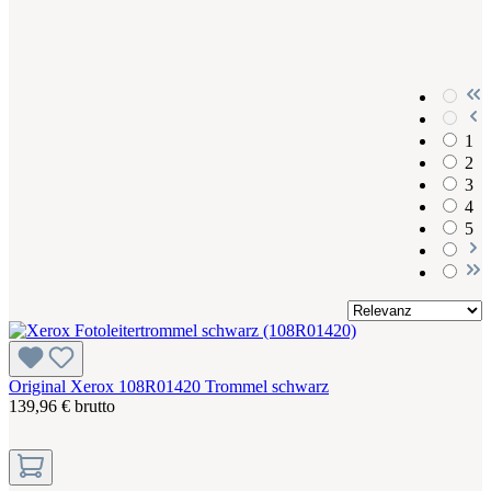
1
2
3
4
5
Original Xerox 108R01420 Trommel schwarz
139,96 € brutto