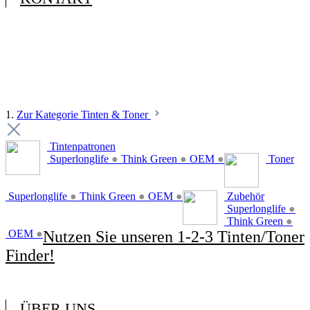
1.
Zur Kategorie Tinten & Toner
Tintenpatronen
Superlonglife
●
Think Green
●
OEM
●
Toner
Superlonglife
●
Think Green
●
OEM
●
Zubehör
Superlonglife
●
Think Green
●
OEM
●
Nutzen Sie unseren 1-2-3 Tinten/Toner
Finder!
ÜBER UNS