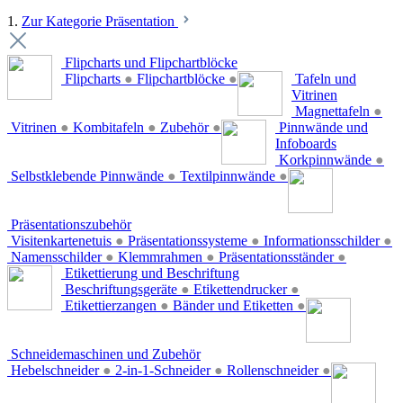
1.
Zur Kategorie Präsentation
Flipcharts und Flipchartblöcke
Flipcharts
●
Flipchartblöcke
●
Tafeln und
Vitrinen
Magnettafeln
●
Vitrinen
●
Kombitafeln
●
Zubehör
●
Pinnwände und
Infoboards
Korkpinnwände
●
Selbstklebende Pinnwände
●
Textilpinnwände
●
Präsentationszubehör
Visitenkartenetuis
●
Präsentationssysteme
●
Informationsschilder
●
Namensschilder
●
Klemmrahmen
●
Präsentationsständer
●
Etikettierung und Beschriftung
Beschriftungsgeräte
●
Etikettendrucker
●
Etikettierzangen
●
Bänder und Etiketten
●
Schneidemaschinen und Zubehör
Hebelschneider
●
2-in-1-Schneider
●
Rollenschneider
●