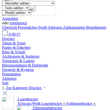
Menü schließen
Ihr Konto
Anmelden
oder
registrieren
Übersicht
Persönliches Profil
Adressen
Zahlungsarten
Bestellungen
0,00 €*
Drucker
Tinten & Toner
Papier & Etiketten
Büro & Schule
Archivieren & Sortieren
Verpacken & Lagern
Büroausstattung & Elektronik
Drogerie & Hygiene
Präsentation
Aktionen
Sale
1.
Zur Kategorie Drucker
Laserdrucker
Schwarz/Weiß-Laserdrucker
●
Farblaserdrucker
●
Tintenstrahldrucker