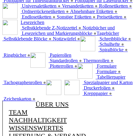
Fotopapier für Tintenstrahldrucker
●
Fotopapier für Laserdrucker
●
Universaletiketten
●
Versandetiketten
●
Rollenetiketten
●
Ordnerrückenetiketten
●
Abnehmbare Etiketten
●
Endlosetiketten
●
Sonstige Etiketten
●
Preisetiketten
●
Lesezeichen
Selbstklebende Z-Notizzettel
●
Notizbücher und
Lesezeichen und Markierungsblöcke
●
Tagebücher
Selbstklebende Blöcke
●
Notizwürfel
●
Schreibblöcke
●
Schulhefte
●
Spiralblöcke
●
Ringbücher
●
Papierollen
Standardrollen
●
Thermorollen
●
Plotterrollen
●
Formulare
Formulare
●
Tabellierpapier
Tachographenrollen
●
Spezialpapier und Karton
Druckerfolien
●
Krepppapier
●
Zeichenkarton
●
ÜBER UNS
TEAM
NACHHALTIGKEIT
WISSENSWERTES
LIEFERUNG & VERSAND