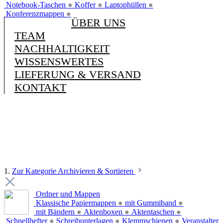
Notebook-Taschen
●
Koffer
●
Laptophüllen
●
Konferenzmappen
●
ÜBER UNS
TEAM
NACHHALTIGKEIT
WISSENSWERTES
LIEFERUNG & VERSAND
KONTAKT
1.
Zur Kategorie Archivieren & Sortieren
Ordner und Mappen
Klassische Papiermappen
●
mit Gummiband
●
mit Bändern
●
Aktenboxen
●
Aktentaschen
●
Schnellhefter
●
Schreibunterlagen
●
Klemmschienen
●
Veranstalter