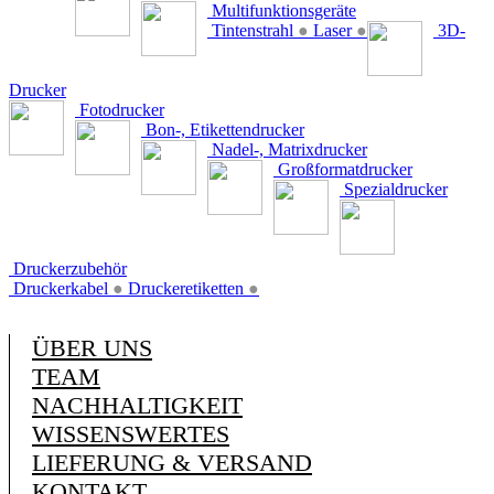
Multifunktionsgeräte
Tintenstrahl
●
Laser
●
3D-
Drucker
Fotodrucker
Bon-, Etikettendrucker
Nadel-, Matrixdrucker
Großformatdrucker
Spezialdrucker
Druckerzubehör
Druckerkabel
●
Druckeretiketten
●
ÜBER UNS
TEAM
NACHHALTIGKEIT
WISSENSWERTES
LIEFERUNG & VERSAND
KONTAKT