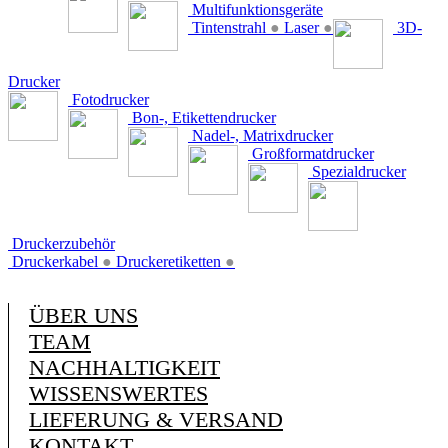
Multifunktionsgeräte
Tintenstrahl
●
Laser
●
3D-
Drucker
Fotodrucker
Bon-, Etikettendrucker
Nadel-, Matrixdrucker
Großformatdrucker
Spezialdrucker
Druckerzubehör
Druckerkabel
●
Druckeretiketten
●
ÜBER UNS
TEAM
NACHHALTIGKEIT
WISSENSWERTES
LIEFERUNG & VERSAND
KONTAKT