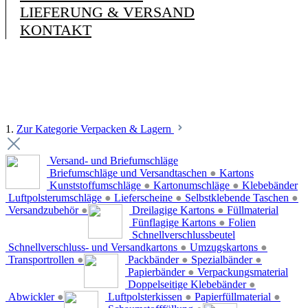
LIEFERUNG & VERSAND
KONTAKT
1.
Zur Kategorie Verpacken & Lagern
Versand- und Briefumschläge
Briefumschläge und Versandtaschen
●
Kartons
Kunststoffumschläge
●
Kartonumschläge
●
Klebebänder
Luftpolsterumschläge
●
Lieferscheine
●
Selbstklebende Taschen
●
Versandzubehör
●
Dreilagige Kartons
●
Füllmaterial
Fünflagige Kartons
●
Folien
Schnellverschlussbeutel
Schnellverschluss- und Versandkartons
●
Umzugskartons
●
Transportrollen
●
Packbänder
●
Spezialbänder
●
Papierbänder
●
Verpackungsmaterial
Doppelseitige Klebebänder
●
Abwickler
●
Luftpolsterkissen
●
Papierfüllmaterial
●