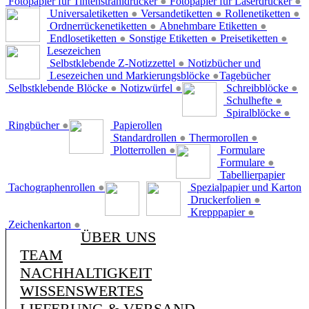
Fotopapier für Tintenstrahldrucker
●
Fotopapier für Laserdrucker
●
Universaletiketten
●
Versandetiketten
●
Rollenetiketten
●
Ordnerrückenetiketten
●
Abnehmbare Etiketten
●
Endlosetiketten
●
Sonstige Etiketten
●
Preisetiketten
●
Lesezeichen
Selbstklebende Z-Notizzettel
●
Notizbücher und
Lesezeichen und Markierungsblöcke
●
Tagebücher
Selbstklebende Blöcke
●
Notizwürfel
●
Schreibblöcke
●
Schulhefte
●
Spiralblöcke
●
Ringbücher
●
Papierollen
Standardrollen
●
Thermorollen
●
Plotterrollen
●
Formulare
Formulare
●
Tabellierpapier
Tachographenrollen
●
Spezialpapier und Karton
Druckerfolien
●
Krepppapier
●
Zeichenkarton
●
ÜBER UNS
TEAM
NACHHALTIGKEIT
WISSENSWERTES
LIEFERUNG & VERSAND