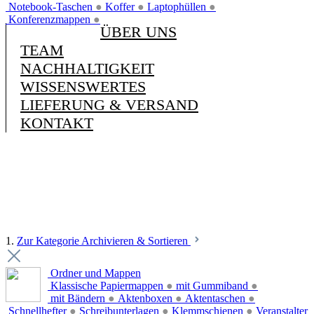
Notebook-Taschen
●
Koffer
●
Laptophüllen
●
Konferenzmappen
●
ÜBER UNS
TEAM
NACHHALTIGKEIT
WISSENSWERTES
LIEFERUNG & VERSAND
KONTAKT
1.
Zur Kategorie Archivieren & Sortieren
Ordner und Mappen
Klassische Papiermappen
●
mit Gummiband
●
mit Bändern
●
Aktenboxen
●
Aktentaschen
●
Schnellhefter
●
Schreibunterlagen
●
Klemmschienen
●
Veranstalter