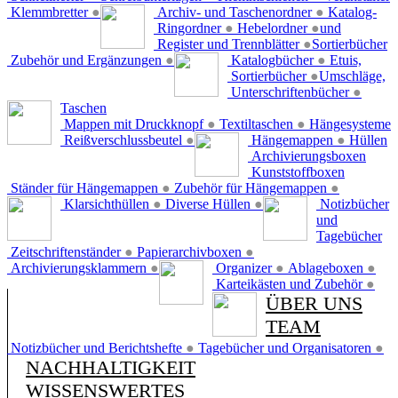
Klemmbretter
●
Archiv- und Taschenordner
●
Katalog-
Ringordner
●
Hebelordner
●
und
Register und Trennblätter
●
Sortierbücher
Zubehör und Ergänzungen
●
Katalogbücher
●
Etuis,
Sortierbücher
●
Umschläge,
Unterschriftenbücher
●
Taschen
Mappen mit Druckknopf
●
Textiltaschen
●
Hängesysteme
Reißverschlussbeutel
●
Hängemappen
●
Hüllen
Archivierungsboxen
Kunststoffboxen
Ständer für Hängemappen
●
Zubehör für Hängemappen
●
Klarsichthüllen
●
Diverse Hüllen
●
Notizbücher
und
Tagebücher
Zeitschriftenständer
●
Papierarchivboxen
●
Archivierungsklammern
●
Organizer
●
Ablageboxen
●
Karteikästen und Zubehör
●
ÜBER UNS
TEAM
Notizbücher und Berichtshefte
●
Tagebücher und Organisatoren
●
NACHHALTIGKEIT
WISSENSWERTES