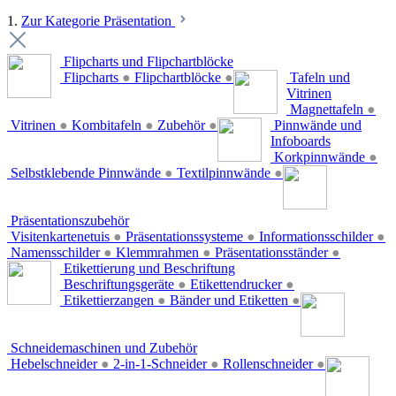
1.
Zur Kategorie Präsentation
Flipcharts und Flipchartblöcke
Flipcharts
●
Flipchartblöcke
●
Tafeln und
Vitrinen
Magnettafeln
●
Vitrinen
●
Kombitafeln
●
Zubehör
●
Pinnwände und
Infoboards
Korkpinnwände
●
Selbstklebende Pinnwände
●
Textilpinnwände
●
Präsentationszubehör
Visitenkartenetuis
●
Präsentationssysteme
●
Informationsschilder
●
Namensschilder
●
Klemmrahmen
●
Präsentationsständer
●
Etikettierung und Beschriftung
Beschriftungsgeräte
●
Etikettendrucker
●
Etikettierzangen
●
Bänder und Etiketten
●
Schneidemaschinen und Zubehör
Hebelschneider
●
2-in-1-Schneider
●
Rollenschneider
●