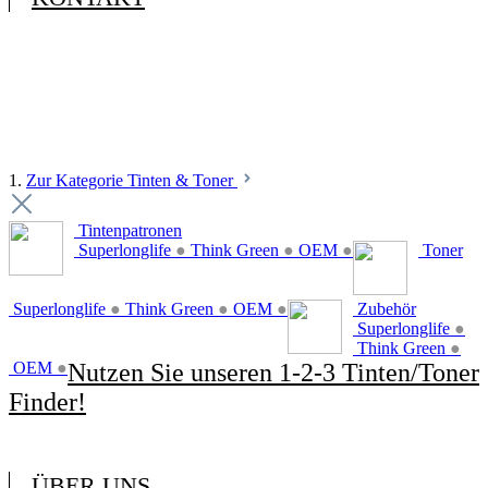
1.
Zur Kategorie Tinten & Toner
Tintenpatronen
Superlonglife
●
Think Green
●
OEM
●
Toner
Superlonglife
●
Think Green
●
OEM
●
Zubehör
Superlonglife
●
Think Green
●
OEM
●
Nutzen Sie unseren 1-2-3 Tinten/Toner
Finder!
ÜBER UNS