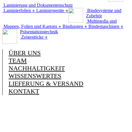
Laminierung und Dokumentenschutz
Laminierfolien
●
Laminiergeräte
●
Bindesysteme und
Zubehör
Multimedia und
Mappen, Folien und Kartons
●
Bindungen
●
Bindemaschinen
●
Präsentationstechnik
Zeigestöcke
●
ÜBER UNS
TEAM
NACHHALTIGKEIT
WISSENSWERTES
LIEFERUNG & VERSAND
KONTAKT