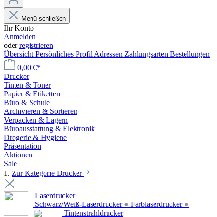
Menü schließen
Ihr Konto
Anmelden
oder
registrieren
Übersicht
Persönliches Profil
Adressen
Zahlungsarten
Bestellungen
0,00 €*
Drucker
Tinten & Toner
Papier & Etiketten
Büro & Schule
Archivieren & Sortieren
Verpacken & Lagern
Büroausstattung & Elektronik
Drogerie & Hygiene
Präsentation
Aktionen
Sale
1.
Zur Kategorie Drucker
Laserdrucker
Schwarz/Weiß-Laserdrucker
●
Farblaserdrucker
●
Tintenstrahldrucker