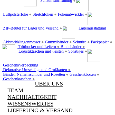
Schaumstofffüllung
●
Luftpolsterfolie
●
Stretchfolien
●
Folienabwickler
●
ZIP-Beutel für Lager und Versand
●
Lagerausstattung
Abbrechklingenmesser
●
Gummibänder
●
Schnüre
●
Packpapier
●
Tritthocker und Leitern
●
Bindebänder
●
Logistiktaschen und -leisten
●
Sonstiges
●
Geschenkverpackung
Dekorative Umschläge und Grußkarten
●
Bänder, Namensschilder und Rosetten
●
Geschenkboxen
●
Geschenktaschen
●
ÜBER UNS
TEAM
NACHHALTIGKEIT
WISSENSWERTES
LIEFERUNG & VERSAND