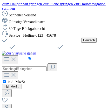
Zum Hauptinhalt springen
Zur Suche springen
Zur Hauptnavigation
springen
Schneller Versand
Günstige Versandkosten
30 Tage Rückgaberecht
Service - Hotline 0123 - 45678
Deutsch
Versandkostenfreie Lieferung ab 49,00€ Netto
Jobs
Sichere SSL-Verbindung
Schnelle Lieferung
Čeština
Helpdesk
Nachhaltigkeit
Deutsch
inkl. MwSt.
inkl. MwSt.