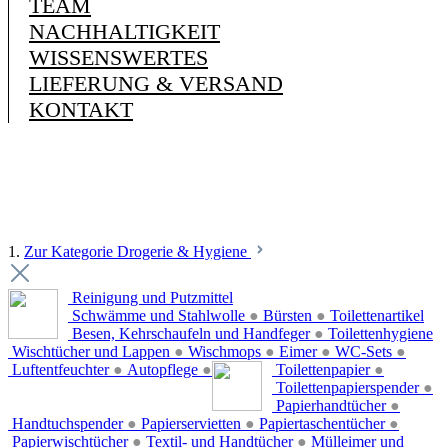
TEAM
NACHHALTIGKEIT
WISSENSWERTES
LIEFERUNG & VERSAND
KONTAKT
1.
Zur Kategorie Drogerie & Hygiene
Reinigung und Putzmittel
Schwämme und Stahlwolle
●
Bürsten
●
Toilettenartikel
Besen, Kehrschaufeln und Handfeger
●
Toilettenhygiene
Wischtücher und Lappen
●
Wischmops
●
Eimer
●
WC-Sets
●
Luftentfeuchter
●
Autopflege
●
Toilettenpapier
●
Toilettenpapierspender
●
Papierhandtücher
●
Handtuchspender
●
Papierservietten
●
Papiertaschentücher
●
Papierwischtücher
●
Textil- und Handtücher
●
Mülleimer und