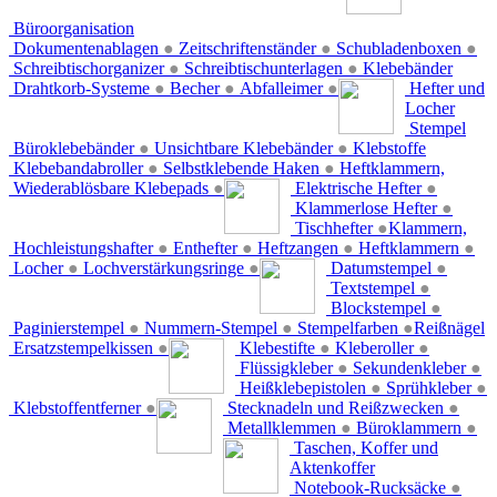
Büroorganisation
Dokumentenablagen
●
Zeitschriftenständer
●
Schubladenboxen
●
Schreibtischorganizer
●
Schreibtischunterlagen
●
Klebebänder
Drahtkorb-Systeme
●
Becher
●
Abfalleimer
●
Hefter und
Locher
Stempel
Büroklebebänder
●
Unsichtbare Klebebänder
●
Klebstoffe
Klebebandabroller
●
Selbstklebende Haken
●
Heftklammern,
Wiederablösbare Klebepads
●
Elektrische Hefter
●
Klammerlose Hefter
●
Tischhefter
●
Klammern,
Hochleistungshafter
●
Enthefter
●
Heftzangen
●
Heftklammern
●
Locher
●
Lochverstärkungsringe
●
Datumstempel
●
Textstempel
●
Blockstempel
●
Paginierstempel
●
Nummern-Stempel
●
Stempelfarben
●
Reißnägel
Ersatzstempelkissen
●
Klebestifte
●
Kleberoller
●
Flüssigkleber
●
Sekundenkleber
●
Heißklebepistolen
●
Sprühkleber
●
Klebstoffentferner
●
Stecknadeln und Reißzwecken
●
Metallklemmen
●
Büroklammern
●
Taschen, Koffer und
Aktenkoffer
Notebook-Rucksäcke
●