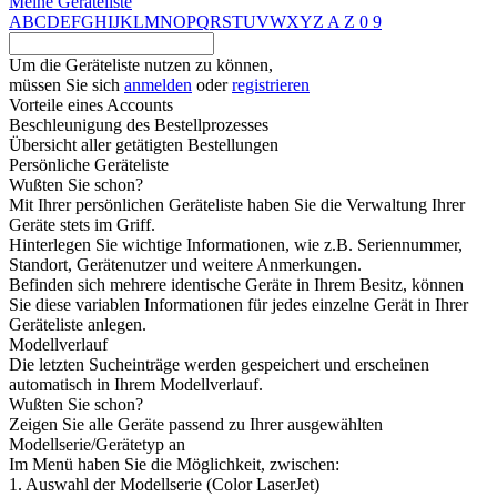
Meine Geräteliste
A
B
C
D
E
F
G
H
I
J
K
L
M
N
O
P
Q
R
S
T
U
V
W
X
Y
Z
A
Z
0
9
Um die Geräteliste nutzen zu können,
müssen Sie sich
anmelden
oder
registrieren
Vorteile eines Accounts
Beschleunigung des Bestellprozesses
Übersicht aller getätigten Bestellungen
Persönliche Geräteliste
Wußten Sie schon?
Mit Ihrer persönlichen Geräteliste haben Sie die Verwaltung Ihrer
Geräte stets im Griff.
Hinterlegen Sie wichtige Informationen, wie z.B. Seriennummer,
Standort, Gerätenutzer und weitere Anmerkungen.
Befinden sich mehrere identische Geräte in Ihrem Besitz, können
Sie diese variablen Informationen für jedes einzelne Gerät in Ihrer
Geräteliste anlegen.
Modellverlauf
Die letzten Sucheinträge werden gespeichert und erscheinen
automatisch in Ihrem Modellverlauf.
Wußten Sie schon?
Zeigen Sie alle Geräte passend zu Ihrer ausgewählten
Modellserie/Gerätetyp an
Im Menü haben Sie die Möglichkeit, zwischen:
1. Auswahl der Modellserie (Color LaserJet)