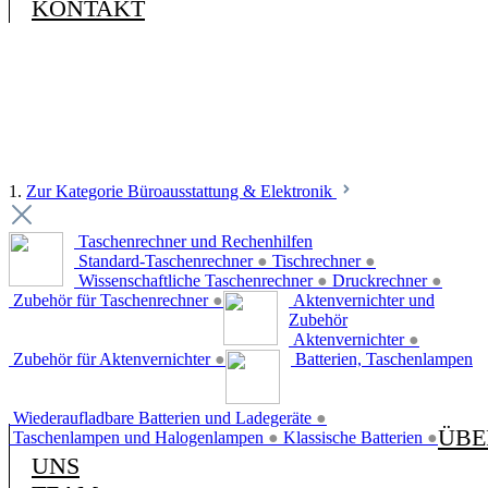
KONTAKT
1.
Zur Kategorie Büroausstattung & Elektronik
Taschenrechner und Rechenhilfen
Standard-Taschenrechner
●
Tischrechner
●
Wissenschaftliche Taschenrechner
●
Druckrechner
●
Zubehör für Taschenrechner
●
Aktenvernichter und
Zubehör
Aktenvernichter
●
Zubehör für Aktenvernichter
●
Batterien, Taschenlampen
Wiederaufladbare Batterien und Ladegeräte
●
ÜBE
Taschenlampen und Halogenlampen
●
Klassische Batterien
●
UNS