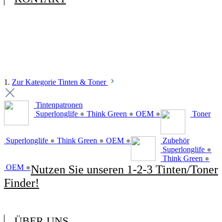
1.
Zur Kategorie Tinten & Toner
Tintenpatronen
Superlonglife
●
Think Green
●
OEM
●
Toner
Superlonglife
●
Think Green
●
OEM
●
Zubehör
Superlonglife
●
Think Green
●
OEM
●
Nutzen Sie unseren 1-2-3 Tinten/Toner
Finder!
ÜBER UNS