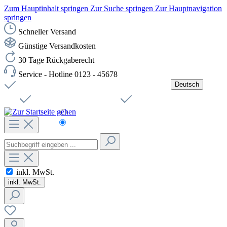
Zum Hauptinhalt springen
Zur Suche springen
Zur Hauptnavigation
springen
Schneller Versand
Günstige Versandkosten
30 Tage Rückgaberecht
Service - Hotline 0123 - 45678
Deutsch
Versandkostenfreie Lieferung ab 49,00€ Netto
Jobs
Sichere SSL-Verbindung
Schnelle Lieferung
Čeština
Helpdesk
Nachhaltigkeit
Deutsch
inkl. MwSt.
inkl. MwSt.