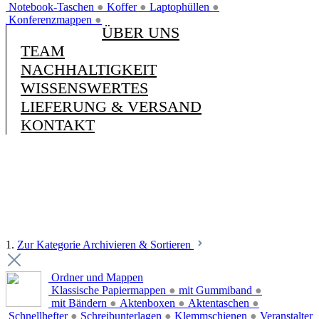
Notebook-Taschen
●
Koffer
●
Laptophüllen
●
Konferenzmappen
●
ÜBER UNS
TEAM
NACHHALTIGKEIT
WISSENSWERTES
LIEFERUNG & VERSAND
KONTAKT
1.
Zur Kategorie Archivieren & Sortieren
Ordner und Mappen
Klassische Papiermappen
●
mit Gummiband
●
mit Bändern
●
Aktenboxen
●
Aktentaschen
●
Schnellhefter
●
Schreibunterlagen
●
Klemmschienen
●
Veranstalter