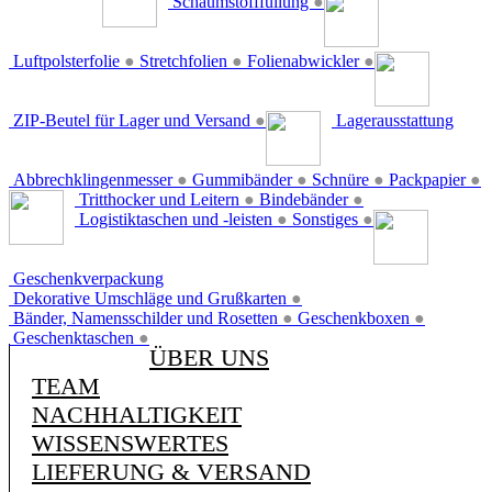
Schaumstofffüllung
●
Luftpolsterfolie
●
Stretchfolien
●
Folienabwickler
●
ZIP-Beutel für Lager und Versand
●
Lagerausstattung
Abbrechklingenmesser
●
Gummibänder
●
Schnüre
●
Packpapier
●
Tritthocker und Leitern
●
Bindebänder
●
Logistiktaschen und -leisten
●
Sonstiges
●
Geschenkverpackung
Dekorative Umschläge und Grußkarten
●
Bänder, Namensschilder und Rosetten
●
Geschenkboxen
●
Geschenktaschen
●
ÜBER UNS
TEAM
NACHHALTIGKEIT
WISSENSWERTES
LIEFERUNG & VERSAND