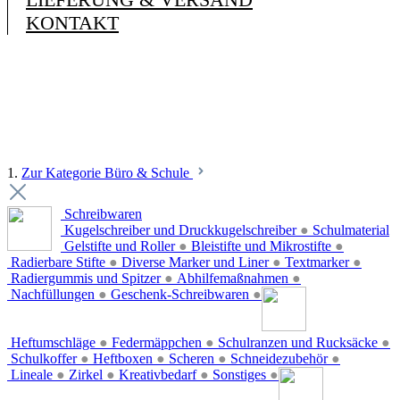
KONTAKT
1.
Zur Kategorie Büro & Schule
Schreibwaren
Kugelschreiber und Druckkugelschreiber
●
Schulmaterial
Gelstifte und Roller
●
Bleistifte und Mikrostifte
●
Radierbare Stifte
●
Diverse Marker und Liner
●
Textmarker
●
Radiergummis und Spitzer
●
Abhilfemaßnahmen
●
Nachfüllungen
●
Geschenk-Schreibwaren
●
Heftumschläge
●
Federmäppchen
●
Schulranzen und Rucksäcke
●
Schulkoffer
●
Heftboxen
●
Scheren
●
Schneidezubehör
●
Lineale
●
Zirkel
●
Kreativbedarf
●
Sonstiges
●