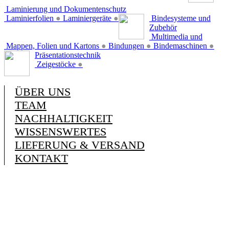
Laminierung und Dokumentenschutz
Laminierfolien
●
Laminiergeräte
●
Bindesysteme und
Zubehör
Multimedia und
Mappen, Folien und Kartons
●
Bindungen
●
Bindemaschinen
●
Präsentationstechnik
Zeigestöcke
●
ÜBER UNS
TEAM
NACHHALTIGKEIT
WISSENSWERTES
LIEFERUNG & VERSAND
KONTAKT