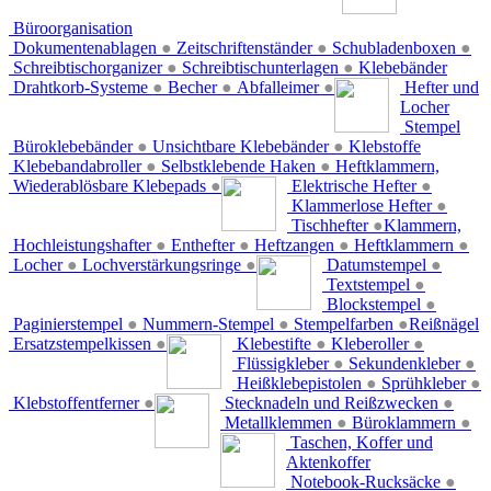
Büroorganisation
Dokumentenablagen
●
Zeitschriftenständer
●
Schubladenboxen
●
Schreibtischorganizer
●
Schreibtischunterlagen
●
Klebebänder
Drahtkorb-Systeme
●
Becher
●
Abfalleimer
●
Hefter und
Locher
Stempel
Büroklebebänder
●
Unsichtbare Klebebänder
●
Klebstoffe
Klebebandabroller
●
Selbstklebende Haken
●
Heftklammern,
Wiederablösbare Klebepads
●
Elektrische Hefter
●
Klammerlose Hefter
●
Tischhefter
●
Klammern,
Hochleistungshafter
●
Enthefter
●
Heftzangen
●
Heftklammern
●
Locher
●
Lochverstärkungsringe
●
Datumstempel
●
Textstempel
●
Blockstempel
●
Paginierstempel
●
Nummern-Stempel
●
Stempelfarben
●
Reißnägel
Ersatzstempelkissen
●
Klebestifte
●
Kleberoller
●
Flüssigkleber
●
Sekundenkleber
●
Heißklebepistolen
●
Sprühkleber
●
Klebstoffentferner
●
Stecknadeln und Reißzwecken
●
Metallklemmen
●
Büroklammern
●
Taschen, Koffer und
Aktenkoffer
Notebook-Rucksäcke
●