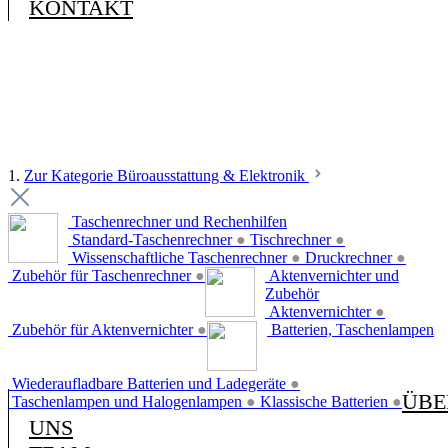
KONTAKT
1.
Zur Kategorie Büroausstattung & Elektronik
Taschenrechner und Rechenhilfen
Standard-Taschenrechner
●
Tischrechner
●
Wissenschaftliche Taschenrechner
●
Druckrechner
●
Zubehör für Taschenrechner
●
Aktenvernichter und
Zubehör
Aktenvernichter
●
Zubehör für Aktenvernichter
●
Batterien, Taschenlampen
Wiederaufladbare Batterien und Ladegeräte
●
ÜBE
Taschenlampen und Halogenlampen
●
Klassische Batterien
●
UNS