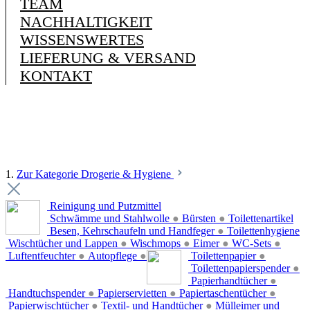
TEAM
NACHHALTIGKEIT
WISSENSWERTES
LIEFERUNG & VERSAND
KONTAKT
1.
Zur Kategorie Drogerie & Hygiene
Reinigung und Putzmittel
Schwämme und Stahlwolle
●
Bürsten
●
Toilettenartikel
Besen, Kehrschaufeln und Handfeger
●
Toilettenhygiene
Wischtücher und Lappen
●
Wischmops
●
Eimer
●
WC-Sets
●
Luftentfeuchter
●
Autopflege
●
Toilettenpapier
●
Toilettenpapierspender
●
Papierhandtücher
●
Handtuchspender
●
Papierservietten
●
Papiertaschentücher
●
Papierwischtücher
●
Textil- und Handtücher
●
Mülleimer und