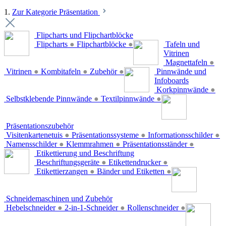
1.
Zur Kategorie Präsentation
Flipcharts und Flipchartblöcke
Flipcharts
●
Flipchartblöcke
●
Tafeln und
Vitrinen
Magnettafeln
●
Vitrinen
●
Kombitafeln
●
Zubehör
●
Pinnwände und
Infoboards
Korkpinnwände
●
Selbstklebende Pinnwände
●
Textilpinnwände
●
Präsentationszubehör
Visitenkartenetuis
●
Präsentationssysteme
●
Informationsschilder
●
Namensschilder
●
Klemmrahmen
●
Präsentationsständer
●
Etikettierung und Beschriftung
Beschriftungsgeräte
●
Etikettendrucker
●
Etikettierzangen
●
Bänder und Etiketten
●
Schneidemaschinen und Zubehör
Hebelschneider
●
2-in-1-Schneider
●
Rollenschneider
●