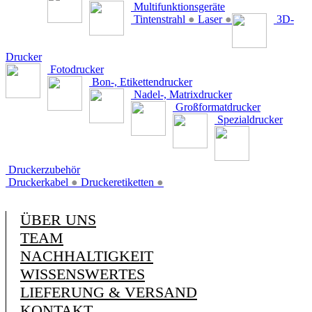
Multifunktionsgeräte
Tintenstrahl
●
Laser
●
3D-
Drucker
Fotodrucker
Bon-, Etikettendrucker
Nadel-, Matrixdrucker
Großformatdrucker
Spezialdrucker
Druckerzubehör
Druckerkabel
●
Druckeretiketten
●
ÜBER UNS
TEAM
NACHHALTIGKEIT
WISSENSWERTES
LIEFERUNG & VERSAND
KONTAKT