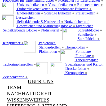
Fotopapier für Tintenstrahldrucker
●
Fotopapier für Laserdrucker
●
Universaletiketten
●
Versandetiketten
●
Rollenetiketten
●
Ordnerrückenetiketten
●
Abnehmbare Etiketten
●
Endlosetiketten
●
Sonstige Etiketten
●
Preisetiketten
●
Lesezeichen
Selbstklebende Z-Notizzettel
●
Notizbücher und
Lesezeichen und Markierungsblöcke
●
Tagebücher
Selbstklebende Blöcke
●
Notizwürfel
●
Schreibblöcke
●
Schulhefte
●
Spiralblöcke
●
Ringbücher
●
Papierollen
Standardrollen
●
Thermorollen
●
Plotterrollen
●
Formulare
Formulare
●
Tabellierpapier
Tachographenrollen
●
Spezialpapier und Karton
Druckerfolien
●
Krepppapier
●
Zeichenkarton
●
ÜBER UNS
TEAM
NACHHALTIGKEIT
WISSENSWERTES
LIEFERUNG & VERSAND