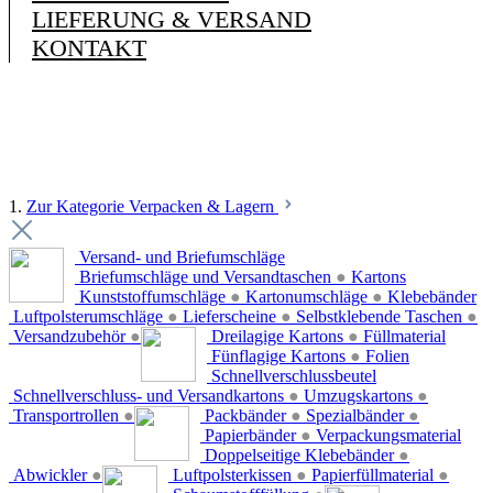
LIEFERUNG & VERSAND
KONTAKT
1.
Zur Kategorie Verpacken & Lagern
Versand- und Briefumschläge
Briefumschläge und Versandtaschen
●
Kartons
Kunststoffumschläge
●
Kartonumschläge
●
Klebebänder
Luftpolsterumschläge
●
Lieferscheine
●
Selbstklebende Taschen
●
Versandzubehör
●
Dreilagige Kartons
●
Füllmaterial
Fünflagige Kartons
●
Folien
Schnellverschlussbeutel
Schnellverschluss- und Versandkartons
●
Umzugskartons
●
Transportrollen
●
Packbänder
●
Spezialbänder
●
Papierbänder
●
Verpackungsmaterial
Doppelseitige Klebebänder
●
Abwickler
●
Luftpolsterkissen
●
Papierfüllmaterial
●