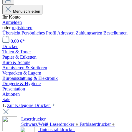
Menü schließen
Ihr Konto
Anmelden
oder
registrieren
Übersicht
Persönliches Profil
Adressen
Zahlungsarten
Bestellungen
0,00 €*
Drucker
Tinten & Toner
Papier & Etiketten
Büro & Schule
Archivieren & Sortieren
Verpacken & Lagern
Büroausstattung & Elektronik
Drogerie & Hygiene
Präsentation
Aktionen
Sale
1.
Zur Kategorie Drucker
Laserdrucker
Schwarz/Weiß-Laserdrucker
●
Farblaserdrucker
●
Tintenstrahldrucker