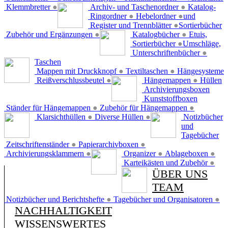
Klemmbretter
●
Archiv- und Taschenordner
●
Katalog-
Ringordner
●
Hebelordner
●
und
Register und Trennblätter
●
Sortierbücher
Zubehör und Ergänzungen
●
Katalogbücher
●
Etuis,
Sortierbücher
●
Umschläge,
Unterschriftenbücher
●
Taschen
Mappen mit Druckknopf
●
Textiltaschen
●
Hängesysteme
Reißverschlussbeutel
●
Hängemappen
●
Hüllen
Archivierungsboxen
Kunststoffboxen
Ständer für Hängemappen
●
Zubehör für Hängemappen
●
Klarsichthüllen
●
Diverse Hüllen
●
Notizbücher
und
Tagebücher
Zeitschriftenständer
●
Papierarchivboxen
●
Archivierungsklammern
●
Organizer
●
Ablageboxen
●
Karteikästen und Zubehör
●
ÜBER UNS
TEAM
Notizbücher und Berichtshefte
●
Tagebücher und Organisatoren
●
NACHHALTIGKEIT
WISSENSWERTES