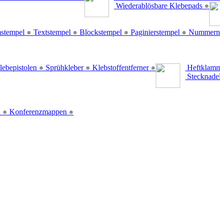
Wiederablösbare Klebepads
●
stempel
●
Textstempel
●
Blockstempel
●
Paginierstempel
●
Nummern
lebepistolen
●
Sprühkleber
●
Klebstoffentferner
●
Heftklamm
Stecknade
n
●
Konferenzmappen
●