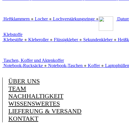
Heftklammern
●
Locher
●
Lochverstärkungsringe
●
Datum
Klebstoffe
Klebestifte
●
Kleberoller
●
Flüssigkleber
●
Sekundenkleber
●
Heißk
Taschen, Koffer und Aktenkoffer
Notebook-Rucksäcke
●
Notebook-Taschen
●
Koffer
●
Laptophülle
ÜBER UNS
TEAM
NACHHALTIGKEIT
WISSENSWERTES
LIEFERUNG & VERSAND
KONTAKT