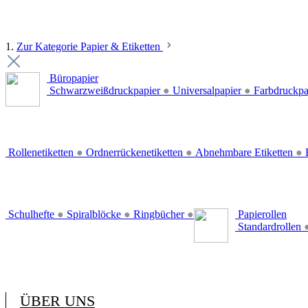
1.
Zur Kategorie Papier & Etiketten
Büropapier
Schwarzweißdruckpapier
●
Universalpapier
●
Farbdruckpa
Rollenetiketten
●
Ordnerrückenetiketten
●
Abnehmbare Etiketten
●
E
Schulhefte
●
Spiralblöcke
●
Ringbücher
●
Papierollen
Standardrollen
ÜBER UNS