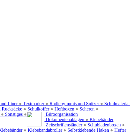
und Liner
●
Textmarker
●
Radiergummis und Spitzer
●
Schulmaterial
d Rucksäcke
●
Schulkoffer
●
Heftboxen
●
Scheren
●
f
●
Sonstiges
●
Büroorganisation
Dokumentenablagen
●
Klebebänder
Zeitschriftenständer
●
Schubladenboxen
●
Klebebänder
●
Klebebandabroller
●
Selbstklebende Haken
●
Hefter