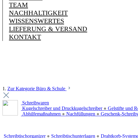
TEAM
NACHHALTIGKEIT
WISSENSWERTES
LIEFERUNG & VERSAND
KONTAKT
1.
Zur Kategorie Büro & Schule
Schreibwaren
Kugelschreiber und Druckkugelschreiber
●
Gelstifte und R
Abhilfemaßnahmen
●
Nachfüllungen
●
Geschenk-Schreib
Schreibtischorganizer
●
Schreibtischunterlagen
●
Drahtkorb-System