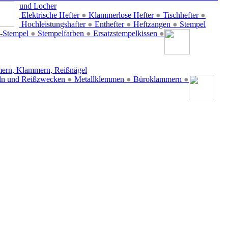
und Locher
Elektrische Hefter
●
Klammerlose Hefter
●
Tischhefter
●
Hochleistungshafter
●
Enthefter
●
Heftzangen
●
Stempel
-Stempel
●
Stempelfarben
●
Ersatzstempelkissen
●
ern, Klammern, Reißnägel
ln und Reißzwecken
●
Metallklemmen
●
Büroklammern
●