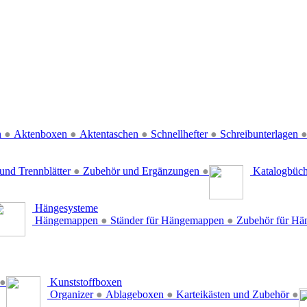
n
●
Aktenboxen
●
Aktentaschen
●
Schnellhefter
●
Schreibunterlagen
und Trennblätter
●
Zubehör und Ergänzungen
●
Katalogbüc
Hängesysteme
Hängemappen
●
Ständer für Hängemappen
●
Zubehör für H
●
Kunststoffboxen
Organizer
●
Ablageboxen
●
Karteikästen und Zubehör
●