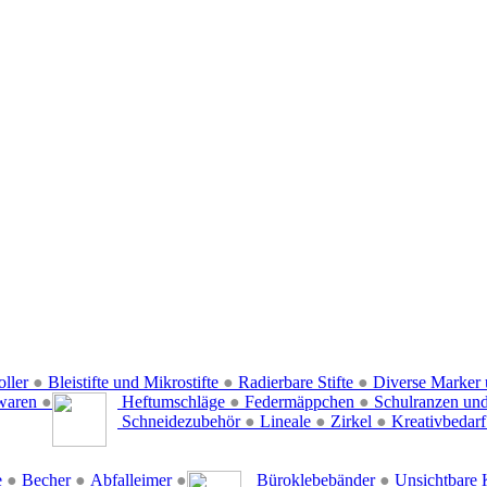
oller
●
Bleistifte und Mikrostifte
●
Radierbare Stifte
●
Diverse Marker 
waren
●
Heftumschläge
●
Federmäppchen
●
Schulranzen un
Schneidezubehör
●
Lineale
●
Zirkel
●
Kreativbedar
e
●
Becher
●
Abfalleimer
●
Büroklebebänder
●
Unsichtbare 