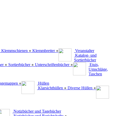
●
Klemmschienen
●
Klemmbretter
●
Veranstalter
Katalog- und
Sortierbücher
her
●
Sortierbücher
●
Unterschriftenbücher
●
Etuis,
Umschläge,
Taschen
ängemappen
●
Hüllen
Klarsichthüllen
●
Diverse Hüllen
●
Notizbücher und Tagebücher
Notizbücher und Berichtshefte
●