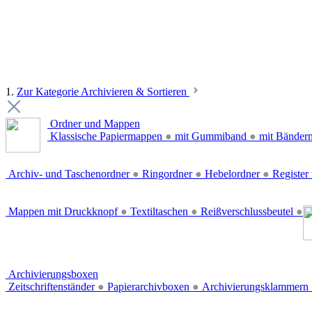
1.
Zur Kategorie Archivieren & Sortieren
Ordner und Mappen
Klassische Papiermappen
●
mit Gummiband
●
mit Bänder
Archiv- und Taschenordner
●
Ringordner
●
Hebelordner
●
Register 
Mappen mit Druckknopf
●
Textiltaschen
●
Reißverschlussbeutel
●
Archivierungsboxen
Zeitschriftenständer
●
Papierarchivboxen
●
Archivierungsklammern