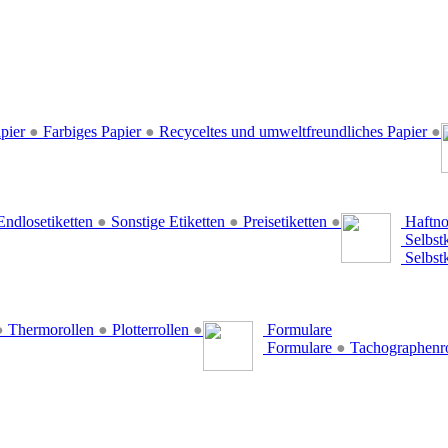
pier
●
Farbiges Papier
●
Recyceltes und umweltfreundliches Papier
●
ndlosetiketten
●
Sonstige Etiketten
●
Preisetiketten
●
Haftno
Selbst
Selbst
●
Thermorollen
●
Plotterrollen
●
Formulare
Formulare
●
Tachographenr