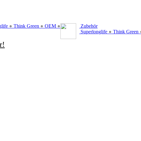
glife
●
Think Green
●
OEM
●
Zubehör
Superlonglife
●
Think Green
r!