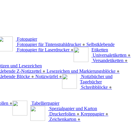
Fotopapier
Fotopapier für Tintenstrahldrucker
●
Selbstklebende
Fotopapier für Laserdrucker
●
Etiketten
Universaletiketten
●
Versandetiketten
●
tizen und Lesezeichen
klebende Z-Notizzettel
●
Lesezeichen und Markierungsblöcke
●
klebende Blöcke
●
Notizwürfel
●
Notizbücher und
Tagebücher
Schreibblöcke
●
ollen
●
Tabellierpapier
Spezialpapier und Karton
Druckerfolien
●
Krepppapier
●
Zeichenkarton
●