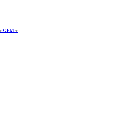
●
OEM
●