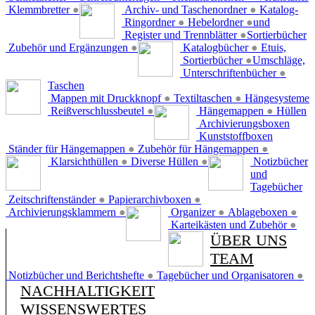
Klemmbretter
●
Archiv- und Taschenordner
●
Katalog-
Ringordner
●
Hebelordner
●
und
Register und Trennblätter
●
Sortierbücher
Zubehör und Ergänzungen
●
Katalogbücher
●
Etuis,
Sortierbücher
●
Umschläge,
Unterschriftenbücher
●
Taschen
Mappen mit Druckknopf
●
Textiltaschen
●
Hängesysteme
Reißverschlussbeutel
●
Hängemappen
●
Hüllen
Archivierungsboxen
Kunststoffboxen
Ständer für Hängemappen
●
Zubehör für Hängemappen
●
Klarsichthüllen
●
Diverse Hüllen
●
Notizbücher
und
Tagebücher
Zeitschriftenständer
●
Papierarchivboxen
●
Archivierungsklammern
●
Organizer
●
Ablageboxen
●
Karteikästen und Zubehör
●
ÜBER UNS
TEAM
Notizbücher und Berichtshefte
●
Tagebücher und Organisatoren
●
NACHHALTIGKEIT
WISSENSWERTES