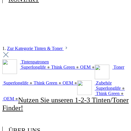
1.
Zur Kategorie Tinten & Toner
Tintenpatronen
Superlonglife
●
Think Green
●
OEM
●
Toner
Superlonglife
●
Think Green
●
OEM
●
Zubehör
Superlonglife
●
Think Green
●
OEM
●
Nutzen Sie unseren 1-2-3 Tinten/Toner
Finder!
ÜBER UNS