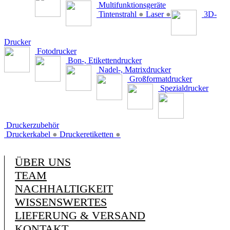
Multifunktionsgeräte
Tintenstrahl
●
Laser
●
3D-
Drucker
Fotodrucker
Bon-, Etikettendrucker
Nadel-, Matrixdrucker
Großformatdrucker
Spezialdrucker
Druckerzubehör
Druckerkabel
●
Druckeretiketten
●
ÜBER UNS
TEAM
NACHHALTIGKEIT
WISSENSWERTES
LIEFERUNG & VERSAND
KONTAKT