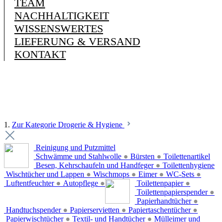
TEAM
NACHHALTIGKEIT
WISSENSWERTES
LIEFERUNG & VERSAND
KONTAKT
1.
Zur Kategorie Drogerie & Hygiene
Reinigung und Putzmittel
Schwämme und Stahlwolle
●
Bürsten
●
Toilettenartikel
Besen, Kehrschaufeln und Handfeger
●
Toilettenhygiene
Wischtücher und Lappen
●
Wischmops
●
Eimer
●
WC-Sets
●
Luftentfeuchter
●
Autopflege
●
Toilettenpapier
●
Toilettenpapierspender
●
Papierhandtücher
●
Handtuchspender
●
Papierservietten
●
Papiertaschentücher
●
Papierwischtücher
●
Textil- und Handtücher
●
Mülleimer und