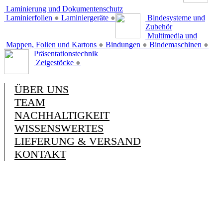
Laminierung und Dokumentenschutz
Laminierfolien
●
Laminiergeräte
●
Bindesysteme und
Zubehör
Multimedia und
Mappen, Folien und Kartons
●
Bindungen
●
Bindemaschinen
●
Präsentationstechnik
Zeigestöcke
●
ÜBER UNS
TEAM
NACHHALTIGKEIT
WISSENSWERTES
LIEFERUNG & VERSAND
KONTAKT