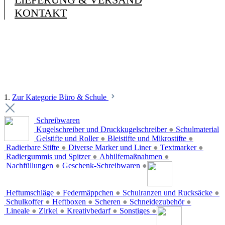
KONTAKT
1.
Zur Kategorie Büro & Schule
Schreibwaren
Kugelschreiber und Druckkugelschreiber
●
Schulmaterial
Gelstifte und Roller
●
Bleistifte und Mikrostifte
●
Radierbare Stifte
●
Diverse Marker und Liner
●
Textmarker
●
Radiergummis und Spitzer
●
Abhilfemaßnahmen
●
Nachfüllungen
●
Geschenk-Schreibwaren
●
Heftumschläge
●
Federmäppchen
●
Schulranzen und Rucksäcke
●
Schulkoffer
●
Heftboxen
●
Scheren
●
Schneidezubehör
●
Lineale
●
Zirkel
●
Kreativbedarf
●
Sonstiges
●