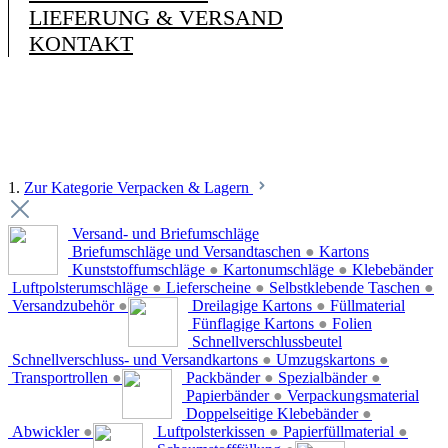
LIEFERUNG & VERSAND
KONTAKT
1.
Zur Kategorie Verpacken & Lagern
Versand- und Briefumschläge
Briefumschläge und Versandtaschen
●
Kartons
Kunststoffumschläge
●
Kartonumschläge
●
Klebebänder
Luftpolsterumschläge
●
Lieferscheine
●
Selbstklebende Taschen
●
Versandzubehör
●
Dreilagige Kartons
●
Füllmaterial
Fünflagige Kartons
●
Folien
Schnellverschlussbeutel
Schnellverschluss- und Versandkartons
●
Umzugskartons
●
Transportrollen
●
Packbänder
●
Spezialbänder
●
Papierbänder
●
Verpackungsmaterial
Doppelseitige Klebebänder
●
Abwickler
●
Luftpolsterkissen
●
Papierfüllmaterial
●