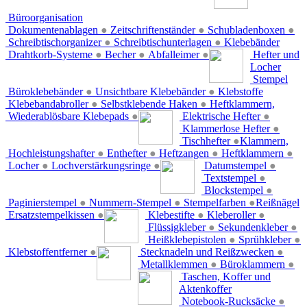
Büroorganisation
Dokumentenablagen
●
Zeitschriftenständer
●
Schubladenboxen
●
Schreibtischorganizer
●
Schreibtischunterlagen
●
Klebebänder
Drahtkorb-Systeme
●
Becher
●
Abfalleimer
●
Hefter und
Locher
Stempel
Büroklebebänder
●
Unsichtbare Klebebänder
●
Klebstoffe
Klebebandabroller
●
Selbstklebende Haken
●
Heftklammern,
Wiederablösbare Klebepads
●
Elektrische Hefter
●
Klammerlose Hefter
●
Tischhefter
●
Klammern,
Hochleistungshafter
●
Enthefter
●
Heftzangen
●
Heftklammern
●
Locher
●
Lochverstärkungsringe
●
Datumstempel
●
Textstempel
●
Blockstempel
●
Paginierstempel
●
Nummern-Stempel
●
Stempelfarben
●
Reißnägel
Ersatzstempelkissen
●
Klebestifte
●
Kleberoller
●
Flüssigkleber
●
Sekundenkleber
●
Heißklebepistolen
●
Sprühkleber
●
Klebstoffentferner
●
Stecknadeln und Reißzwecken
●
Metallklemmen
●
Büroklammern
●
Taschen, Koffer und
Aktenkoffer
Notebook-Rucksäcke
●