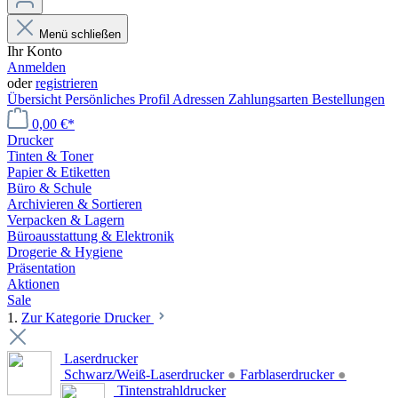
Menü schließen
Ihr Konto
Anmelden
oder
registrieren
Übersicht
Persönliches Profil
Adressen
Zahlungsarten
Bestellungen
0,00 €*
Drucker
Tinten & Toner
Papier & Etiketten
Büro & Schule
Archivieren & Sortieren
Verpacken & Lagern
Büroausstattung & Elektronik
Drogerie & Hygiene
Präsentation
Aktionen
Sale
1.
Zur Kategorie Drucker
Laserdrucker
Schwarz/Weiß-Laserdrucker
●
Farblaserdrucker
●
Tintenstrahldrucker