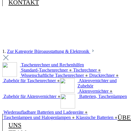
KONTAKT
1.
Zur Kategorie Büroausstattung & Elektronik
Taschenrechner und Rechenhilfen
Standard-Taschenrechner
●
Tischrechner
●
Wissenschaftliche Taschenrechner
●
Druckrechner
●
Zubehör für Taschenrechner
●
Aktenvernichter und
Zubehör
Aktenvernichter
●
Zubehör für Aktenvernichter
●
Batterien, Taschenlampen
Wiederaufladbare Batterien und Ladegeräte
●
ÜBE
Taschenlampen und Halogenlampen
●
Klassische Batterien
●
UNS