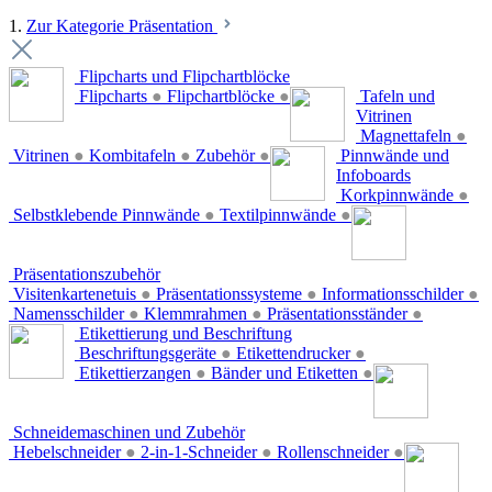
1.
Zur Kategorie Präsentation
Flipcharts und Flipchartblöcke
Flipcharts
●
Flipchartblöcke
●
Tafeln und
Vitrinen
Magnettafeln
●
Vitrinen
●
Kombitafeln
●
Zubehör
●
Pinnwände und
Infoboards
Korkpinnwände
●
Selbstklebende Pinnwände
●
Textilpinnwände
●
Präsentationszubehör
Visitenkartenetuis
●
Präsentationssysteme
●
Informationsschilder
●
Namensschilder
●
Klemmrahmen
●
Präsentationsständer
●
Etikettierung und Beschriftung
Beschriftungsgeräte
●
Etikettendrucker
●
Etikettierzangen
●
Bänder und Etiketten
●
Schneidemaschinen und Zubehör
Hebelschneider
●
2-in-1-Schneider
●
Rollenschneider
●