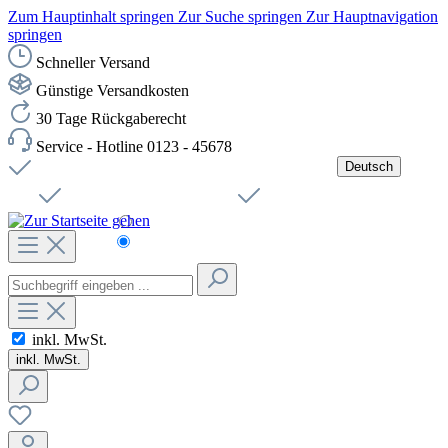
Zum Hauptinhalt springen
Zur Suche springen
Zur Hauptnavigation
springen
Schneller Versand
Günstige Versandkosten
30 Tage Rückgaberecht
Service - Hotline 0123 - 45678
Deutsch
Versandkostenfreie Lieferung ab 49,00€ Netto
Jobs
Sichere SSL-Verbindung
Schnelle Lieferung
Čeština
Helpdesk
Nachhaltigkeit
Deutsch
inkl. MwSt.
inkl. MwSt.