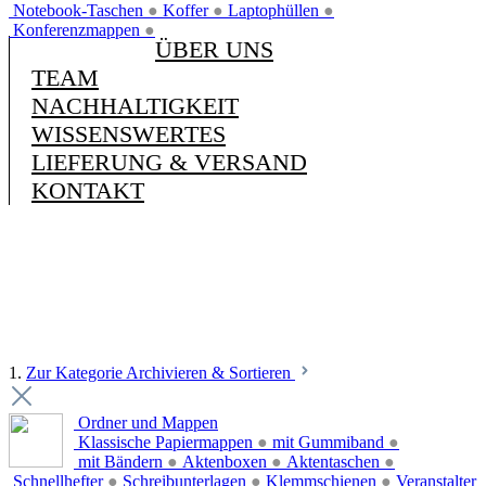
Notebook-Taschen
●
Koffer
●
Laptophüllen
●
Konferenzmappen
●
ÜBER UNS
TEAM
NACHHALTIGKEIT
WISSENSWERTES
LIEFERUNG & VERSAND
KONTAKT
1.
Zur Kategorie Archivieren & Sortieren
Ordner und Mappen
Klassische Papiermappen
●
mit Gummiband
●
mit Bändern
●
Aktenboxen
●
Aktentaschen
●
Schnellhefter
●
Schreibunterlagen
●
Klemmschienen
●
Veranstalter