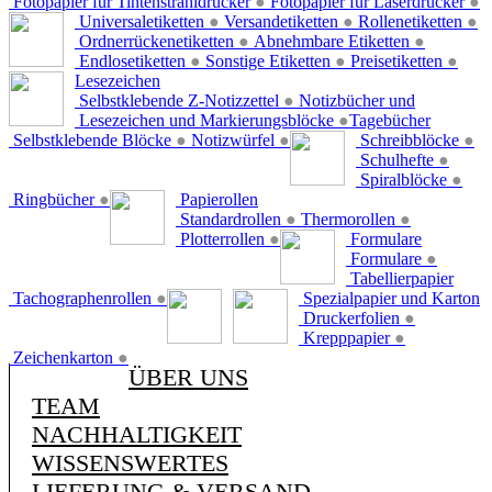
Fotopapier für Tintenstrahldrucker
●
Fotopapier für Laserdrucker
●
Universaletiketten
●
Versandetiketten
●
Rollenetiketten
●
Ordnerrückenetiketten
●
Abnehmbare Etiketten
●
Endlosetiketten
●
Sonstige Etiketten
●
Preisetiketten
●
Lesezeichen
Selbstklebende Z-Notizzettel
●
Notizbücher und
Lesezeichen und Markierungsblöcke
●
Tagebücher
Selbstklebende Blöcke
●
Notizwürfel
●
Schreibblöcke
●
Schulhefte
●
Spiralblöcke
●
Ringbücher
●
Papierollen
Standardrollen
●
Thermorollen
●
Plotterrollen
●
Formulare
Formulare
●
Tabellierpapier
Tachographenrollen
●
Spezialpapier und Karton
Druckerfolien
●
Krepppapier
●
Zeichenkarton
●
ÜBER UNS
TEAM
NACHHALTIGKEIT
WISSENSWERTES
LIEFERUNG & VERSAND