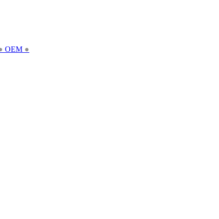
●
OEM
●