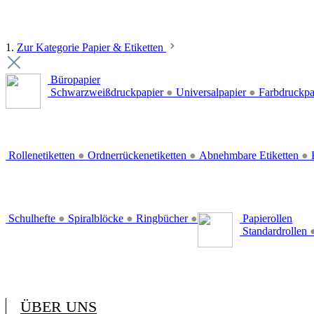
1.
Zur Kategorie Papier & Etiketten
Büropapier
Schwarzweißdruckpapier
●
Universalpapier
●
Farbdruckpa
Rollenetiketten
●
Ordnerrückenetiketten
●
Abnehmbare Etiketten
●
E
Schulhefte
●
Spiralblöcke
●
Ringbücher
●
Papierollen
Standardrollen
ÜBER UNS