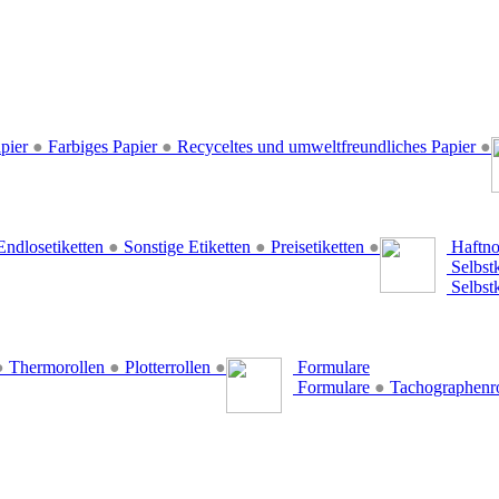
pier
●
Farbiges Papier
●
Recyceltes und umweltfreundliches Papier
●
ndlosetiketten
●
Sonstige Etiketten
●
Preisetiketten
●
Haftno
Selbst
Selbst
●
Thermorollen
●
Plotterrollen
●
Formulare
Formulare
●
Tachographenr