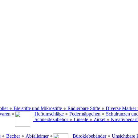
oller
●
Bleistifte und Mikrostifte
●
Radierbare Stifte
●
Diverse Marker 
waren
●
Heftumschläge
●
Federmäppchen
●
Schulranzen un
Schneidezubehör
●
Lineale
●
Zirkel
●
Kreativbedar
e
●
Becher
●
Abfalleimer
●
Büroklebebänder
●
Unsichtbare 