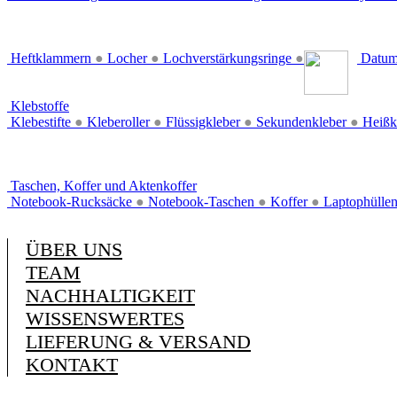
Heftklammern
●
Locher
●
Lochverstärkungsringe
●
Datum
Klebstoffe
Klebestifte
●
Kleberoller
●
Flüssigkleber
●
Sekundenkleber
●
Heißk
Taschen, Koffer und Aktenkoffer
Notebook-Rucksäcke
●
Notebook-Taschen
●
Koffer
●
Laptophülle
ÜBER UNS
TEAM
NACHHALTIGKEIT
WISSENSWERTES
LIEFERUNG & VERSAND
KONTAKT