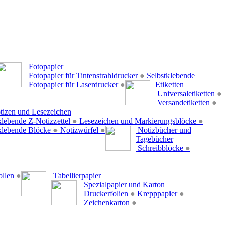
Fotopapier
Fotopapier für Tintenstrahldrucker
●
Selbstklebende
Fotopapier für Laserdrucker
●
Etiketten
Universaletiketten
●
Versandetiketten
●
tizen und Lesezeichen
klebende Z-Notizzettel
●
Lesezeichen und Markierungsblöcke
●
klebende Blöcke
●
Notizwürfel
●
Notizbücher und
Tagebücher
Schreibblöcke
●
ollen
●
Tabellierpapier
Spezialpapier und Karton
Druckerfolien
●
Krepppapier
●
Zeichenkarton
●