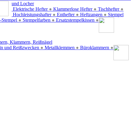
und Locher
Elektrische Hefter
●
Klammerlose Hefter
●
Tischhefter
●
Hochleistungshafter
●
Enthefter
●
Heftzangen
●
Stempel
-Stempel
●
Stempelfarben
●
Ersatzstempelkissen
●
ern, Klammern, Reißnägel
ln und Reißzwecken
●
Metallklemmen
●
Büroklammern
●