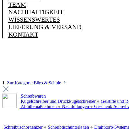
TEAM
NACHHALTIGKEIT
WISSENSWERTES
LIEFERUNG & VERSAND
KONTAKT
1.
Zur Kategorie Büro & Schule
Schreibwaren
Kugelschreiber und Druckkugelschreiber
●
Gelstifte und R
Abhilfemaßnahmen
●
Nachfüllungen
●
Geschenk-Schreib
Schreibtischorganizer
●
Schreibtischunterlagen
●
Drahtkorb-System