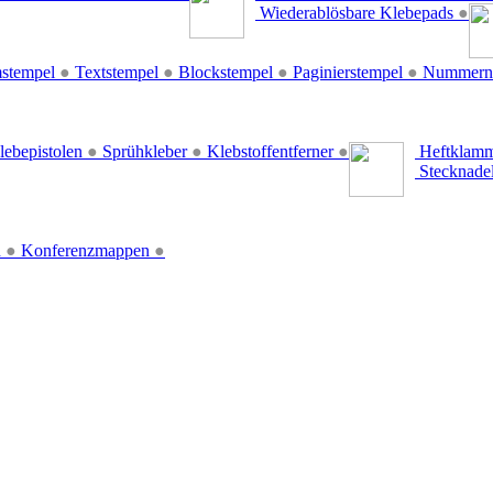
Wiederablösbare Klebepads
●
stempel
●
Textstempel
●
Blockstempel
●
Paginierstempel
●
Nummern
lebepistolen
●
Sprühkleber
●
Klebstoffentferner
●
Heftklamm
Stecknade
n
●
Konferenzmappen
●