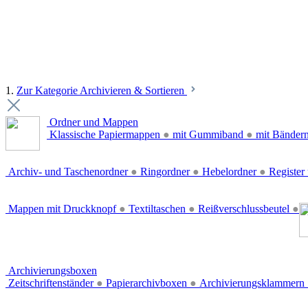
1.
Zur Kategorie Archivieren & Sortieren
Ordner und Mappen
Klassische Papiermappen
●
mit Gummiband
●
mit Bänder
Archiv- und Taschenordner
●
Ringordner
●
Hebelordner
●
Register 
Mappen mit Druckknopf
●
Textiltaschen
●
Reißverschlussbeutel
●
Archivierungsboxen
Zeitschriftenständer
●
Papierarchivboxen
●
Archivierungsklammern