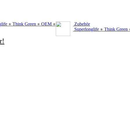
glife
●
Think Green
●
OEM
●
Zubehör
Superlonglife
●
Think Green
r!