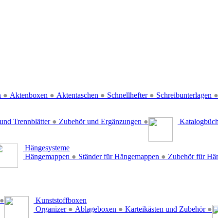
n
●
Aktenboxen
●
Aktentaschen
●
Schnellhefter
●
Schreibunterlagen
und Trennblätter
●
Zubehör und Ergänzungen
●
Katalogbüc
Hängesysteme
Hängemappen
●
Ständer für Hängemappen
●
Zubehör für H
●
Kunststoffboxen
Organizer
●
Ablageboxen
●
Karteikästen und Zubehör
●