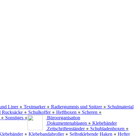
und Liner
●
Textmarker
●
Radiergummis und Spitzer
●
Schulmaterial
d Rucksäcke
●
Schulkoffer
●
Heftboxen
●
Scheren
●
f
●
Sonstiges
●
Büroorganisation
Dokumentenablagen
●
Klebebänder
Zeitschriftenständer
●
Schubladenboxen
●
Klebebänder
●
Klebebandabroller
●
Selbstklebende Haken
●
Hefter