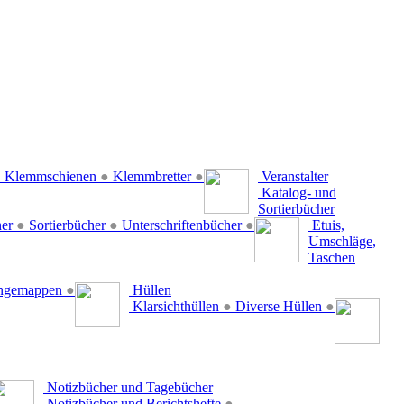
●
Klemmschienen
●
Klemmbretter
●
Veranstalter
Katalog- und
Sortierbücher
her
●
Sortierbücher
●
Unterschriftenbücher
●
Etuis,
Umschläge,
Taschen
ängemappen
●
Hüllen
Klarsichthüllen
●
Diverse Hüllen
●
Notizbücher und Tagebücher
Notizbücher und Berichtshefte
●