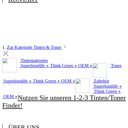
1.
Zur Kategorie Tinten & Toner
Tintenpatronen
Superlonglife
●
Think Green
●
OEM
●
Toner
Superlonglife
●
Think Green
●
OEM
●
Zubehör
Superlonglife
●
Think Green
●
OEM
●
Nutzen Sie unseren 1-2-3 Tinten/Toner
Finder!
ÜBER UNS