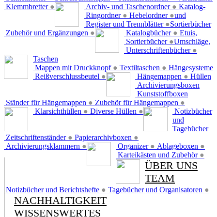
Klemmbretter
●
Archiv- und Taschenordner
●
Katalog-
Ringordner
●
Hebelordner
●
und
Register und Trennblätter
●
Sortierbücher
Zubehör und Ergänzungen
●
Katalogbücher
●
Etuis,
Sortierbücher
●
Umschläge,
Unterschriftenbücher
●
Taschen
Mappen mit Druckknopf
●
Textiltaschen
●
Hängesysteme
Reißverschlussbeutel
●
Hängemappen
●
Hüllen
Archivierungsboxen
Kunststoffboxen
Ständer für Hängemappen
●
Zubehör für Hängemappen
●
Klarsichthüllen
●
Diverse Hüllen
●
Notizbücher
und
Tagebücher
Zeitschriftenständer
●
Papierarchivboxen
●
Archivierungsklammern
●
Organizer
●
Ablageboxen
●
Karteikästen und Zubehör
●
ÜBER UNS
TEAM
Notizbücher und Berichtshefte
●
Tagebücher und Organisatoren
●
NACHHALTIGKEIT
WISSENSWERTES