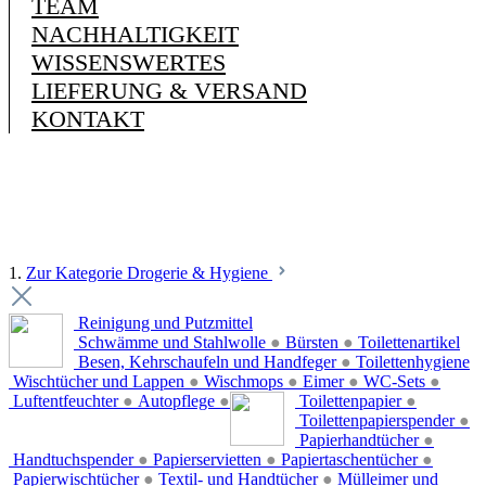
TEAM
NACHHALTIGKEIT
WISSENSWERTES
LIEFERUNG & VERSAND
KONTAKT
1.
Zur Kategorie Drogerie & Hygiene
Reinigung und Putzmittel
Schwämme und Stahlwolle
●
Bürsten
●
Toilettenartikel
Besen, Kehrschaufeln und Handfeger
●
Toilettenhygiene
Wischtücher und Lappen
●
Wischmops
●
Eimer
●
WC-Sets
●
Luftentfeuchter
●
Autopflege
●
Toilettenpapier
●
Toilettenpapierspender
●
Papierhandtücher
●
Handtuchspender
●
Papierservietten
●
Papiertaschentücher
●
Papierwischtücher
●
Textil- und Handtücher
●
Mülleimer und