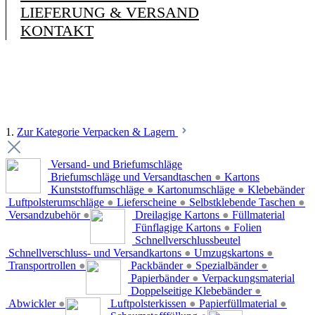
LIEFERUNG & VERSAND
KONTAKT
1.
Zur Kategorie Verpacken & Lagern
Versand- und Briefumschläge
Briefumschläge und Versandtaschen
●
Kartons
Kunststoffumschläge
●
Kartonumschläge
●
Klebebänder
Luftpolsterumschläge
●
Lieferscheine
●
Selbstklebende Taschen
●
Versandzubehör
●
Dreilagige Kartons
●
Füllmaterial
Fünflagige Kartons
●
Folien
Schnellverschlussbeutel
Schnellverschluss- und Versandkartons
●
Umzugskartons
●
Transportrollen
●
Packbänder
●
Spezialbänder
●
Papierbänder
●
Verpackungsmaterial
Doppelseitige Klebebänder
●
Abwickler
●
Luftpolsterkissen
●
Papierfüllmaterial
●