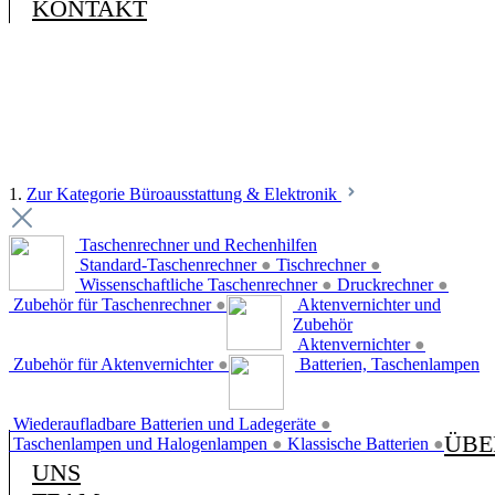
KONTAKT
1.
Zur Kategorie Büroausstattung & Elektronik
Taschenrechner und Rechenhilfen
Standard-Taschenrechner
●
Tischrechner
●
Wissenschaftliche Taschenrechner
●
Druckrechner
●
Zubehör für Taschenrechner
●
Aktenvernichter und
Zubehör
Aktenvernichter
●
Zubehör für Aktenvernichter
●
Batterien, Taschenlampen
Wiederaufladbare Batterien und Ladegeräte
●
ÜBE
Taschenlampen und Halogenlampen
●
Klassische Batterien
●
UNS