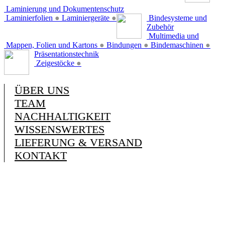
Laminierung und Dokumentenschutz
Laminierfolien
●
Laminiergeräte
●
Bindesysteme und
Zubehör
Multimedia und
Mappen, Folien und Kartons
●
Bindungen
●
Bindemaschinen
●
Präsentationstechnik
Zeigestöcke
●
ÜBER UNS
TEAM
NACHHALTIGKEIT
WISSENSWERTES
LIEFERUNG & VERSAND
KONTAKT