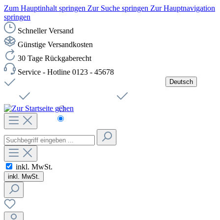
Zum Hauptinhalt springen
Zur Suche springen
Zur Hauptnavigation
springen
Schneller Versand
Günstige Versandkosten
30 Tage Rückgaberecht
Service - Hotline 0123 - 45678
Deutsch
Versandkostenfreie Lieferung ab 49,00€ Netto
Jobs
Sichere SSL-Verbindung
Schnelle Lieferung
Čeština
Helpdesk
Nachhaltigkeit
Deutsch
inkl. MwSt.
inkl. MwSt.