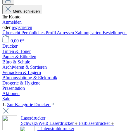
Menü schließen
Ihr Konto
Anmelden
oder
registrieren
Übersicht
Persönliches Profil
Adressen
Zahlungsarten
Bestellungen
0,00 €*
Drucker
Tinten & Toner
Papier & Etiketten
Büro & Schule
Archivieren & Sortieren
Verpacken & Lagern
Büroausstattung & Elektronik
Drogerie & Hygiene
Präsentation
Aktionen
Sale
1.
Zur Kategorie Drucker
Laserdrucker
Schwarz/Weiß-Laserdrucker
●
Farblaserdrucker
●
Tintenstrahldrucker