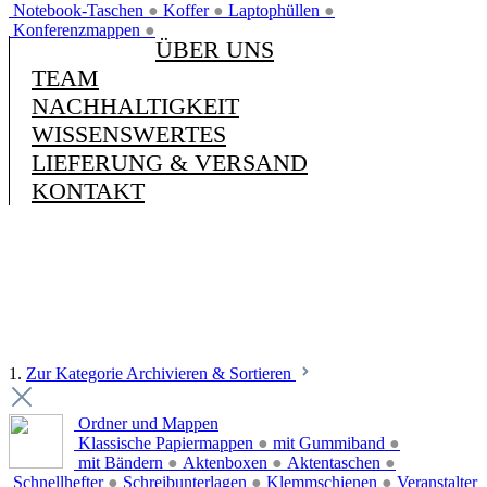
Notebook-Taschen
●
Koffer
●
Laptophüllen
●
Konferenzmappen
●
ÜBER UNS
TEAM
NACHHALTIGKEIT
WISSENSWERTES
LIEFERUNG & VERSAND
KONTAKT
1.
Zur Kategorie Archivieren & Sortieren
Ordner und Mappen
Klassische Papiermappen
●
mit Gummiband
●
mit Bändern
●
Aktenboxen
●
Aktentaschen
●
Schnellhefter
●
Schreibunterlagen
●
Klemmschienen
●
Veranstalter