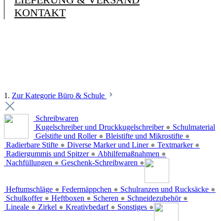
KONTAKT
1.
Zur Kategorie Büro & Schule
Schreibwaren
Kugelschreiber und Druckkugelschreiber
●
Schulmaterial
Gelstifte und Roller
●
Bleistifte und Mikrostifte
●
Radierbare Stifte
●
Diverse Marker und Liner
●
Textmarker
●
Radiergummis und Spitzer
●
Abhilfemaßnahmen
●
Nachfüllungen
●
Geschenk-Schreibwaren
●
Heftumschläge
●
Federmäppchen
●
Schulranzen und Rucksäcke
●
Schulkoffer
●
Heftboxen
●
Scheren
●
Schneidezubehör
●
Lineale
●
Zirkel
●
Kreativbedarf
●
Sonstiges
●