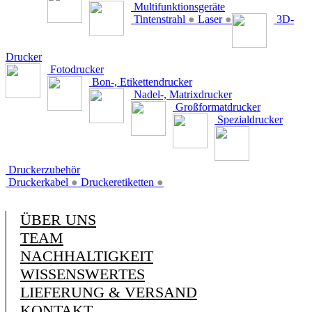
Multifunktionsgeräte
Tintenstrahl
●
Laser
●
3D-
Drucker
Fotodrucker
Bon-, Etikettendrucker
Nadel-, Matrixdrucker
Großformatdrucker
Spezialdrucker
Druckerzubehör
Druckerkabel
●
Druckeretiketten
●
ÜBER UNS
TEAM
NACHHALTIGKEIT
WISSENSWERTES
LIEFERUNG & VERSAND
KONTAKT