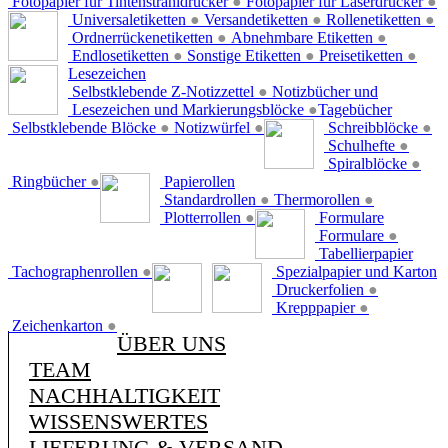
Fotopapier für Tintenstrahldrucker
●
Fotopapier für Laserdrucker
●
Universaletiketten
●
Versandetiketten
●
Rollenetiketten
●
Ordnerrückenetiketten
●
Abnehmbare Etiketten
●
Endlosetiketten
●
Sonstige Etiketten
●
Preisetiketten
●
Lesezeichen
Selbstklebende Z-Notizzettel
●
Notizbücher und
Lesezeichen und Markierungsblöcke
●
Tagebücher
Selbstklebende Blöcke
●
Notizwürfel
●
Schreibblöcke
●
Schulhefte
●
Spiralblöcke
●
Ringbücher
●
Papierollen
Standardrollen
●
Thermorollen
●
Plotterrollen
●
Formulare
Formulare
●
Tabellierpapier
Tachographenrollen
●
Spezialpapier und Karton
Druckerfolien
●
Krepppapier
●
Zeichenkarton
●
ÜBER UNS
TEAM
NACHHALTIGKEIT
WISSENSWERTES
LIEFERUNG & VERSAND