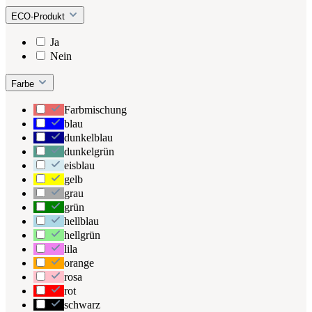
ECO-Produkt
Ja
Nein
Farbe
Farbmischung
blau
dunkelblau
dunkelgrün
eisblau
gelb
grau
grün
hellblau
hellgrün
lila
orange
rosa
rot
schwarz