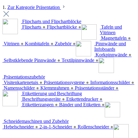
1.
Zur Kategorie Präsentation
Flipcharts und Flipchartblöcke
Flipcharts
●
Flipchartblöcke
●
Tafeln und
Vitrinen
Magnettafeln
●
Vitrinen
●
Kombitafeln
●
Zubehör
●
Pinnwände und
Infoboards
Korkpinnwände
●
Selbstklebende Pinnwände
●
Textilpinnwände
●
Präsentationszubehör
Visitenkartenetuis
●
Präsentationssysteme
●
Informationsschilder
●
Namensschilder
●
Klemmrahmen
●
Präsentationsständer
●
Etikettierung und Beschriftung
Beschriftungsgeräte
●
Etikettendrucker
●
Etikettierzangen
●
Bänder und Etiketten
●
Schneidemaschinen und Zubehör
Hebelschneider
●
2-in-1-Schneider
●
Rollenschneider
●