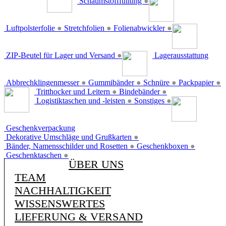
Schaumstofffüllung
●
Luftpolsterfolie
●
Stretchfolien
●
Folienabwickler
●
ZIP-Beutel für Lager und Versand
●
Lagerausstattung
Abbrechklingenmesser
●
Gummibänder
●
Schnüre
●
Packpapier
●
Tritthocker und Leitern
●
Bindebänder
●
Logistiktaschen und -leisten
●
Sonstiges
●
Geschenkverpackung
Dekorative Umschläge und Grußkarten
●
Bänder, Namensschilder und Rosetten
●
Geschenkboxen
●
Geschenktaschen
●
ÜBER UNS
TEAM
NACHHALTIGKEIT
WISSENSWERTES
LIEFERUNG & VERSAND