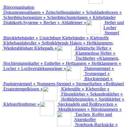
Büroorganisation
Dokumentenablagen
●
Zeitschriftenständer
●
Schubladenboxen
●
Schreibtischorganizer
●
Schreibtischunterlagen
●
Klebebänder
Drahtkorb-Systeme
●
Becher
●
Abfalleimer
●
Hefter und
Locher
Stempel
Büroklebebänder
●
Unsichtbare Klebebänder
●
Klebstoffe
Klebebandabroller
●
Selbstklebende Haken
●
Heftklammern,
Wiederablösbare Klebepads
●
Elektrische Hefter
●
Klammerlose Hefter
●
Tischhefter
●
Klammern,
Hochleistungshafter
●
Enthefter
●
Heftzangen
●
Heftklammern
●
Locher
●
Lochverstärkungsringe
●
Datumstempel
●
Textstempel
●
Blockstempel
●
Paginierstempel
●
Nummern-Stempel
●
Stempelfarben
●
Reißnägel
Ersatzstempelkissen
●
Klebestifte
●
Kleberoller
●
Flüssigkleber
●
Sekundenkleber
●
Heißklebepistolen
●
Sprühkleber
●
Klebstoffentferner
●
Stecknadeln und Reißzwecken
●
Metallklemmen
●
Büroklammern
●
Taschen, Koffer und
Aktenkoffer
Notebook-Rucksäcke
●