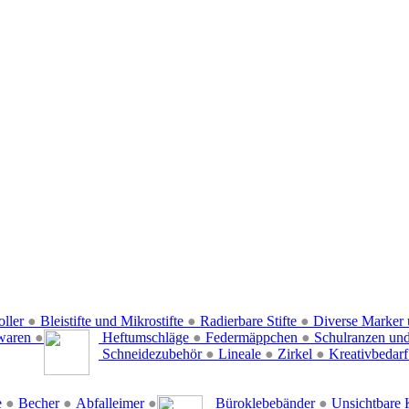
oller
●
Bleistifte und Mikrostifte
●
Radierbare Stifte
●
Diverse Marker 
waren
●
Heftumschläge
●
Federmäppchen
●
Schulranzen un
Schneidezubehör
●
Lineale
●
Zirkel
●
Kreativbedar
e
●
Becher
●
Abfalleimer
●
Büroklebebänder
●
Unsichtbare 