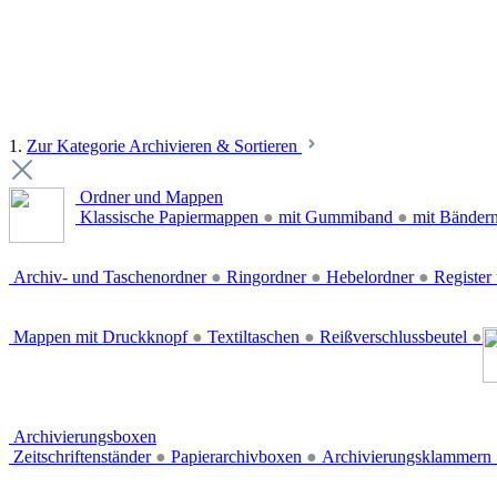
1.
Zur Kategorie Archivieren & Sortieren
Ordner und Mappen
Klassische Papiermappen
●
mit Gummiband
●
mit Bänder
Archiv- und Taschenordner
●
Ringordner
●
Hebelordner
●
Register 
Mappen mit Druckknopf
●
Textiltaschen
●
Reißverschlussbeutel
●
Archivierungsboxen
Zeitschriftenständer
●
Papierarchivboxen
●
Archivierungsklammern