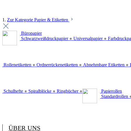
1.
Zur Kategorie Papier & Etiketten
Büropapier
Schwarzweißdruckpapier
●
Universalpapier
●
Farbdruckpa
Rollenetiketten
●
Ordnerrückenetiketten
●
Abnehmbare Etiketten
●
E
Schulhefte
●
Spiralblöcke
●
Ringbücher
●
Papierollen
Standardrollen
ÜBER UNS