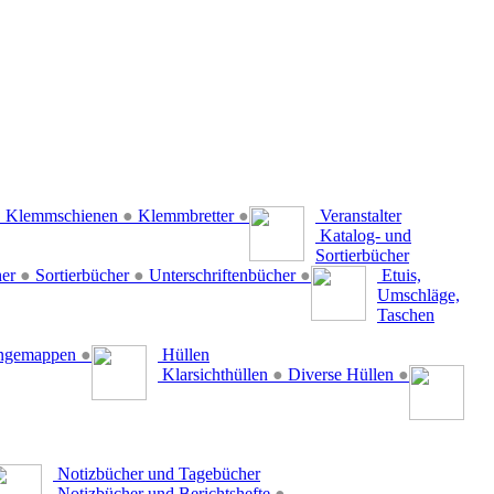
●
Klemmschienen
●
Klemmbretter
●
Veranstalter
Katalog- und
Sortierbücher
her
●
Sortierbücher
●
Unterschriftenbücher
●
Etuis,
Umschläge,
Taschen
ängemappen
●
Hüllen
Klarsichthüllen
●
Diverse Hüllen
●
Notizbücher und Tagebücher
Notizbücher und Berichtshefte
●