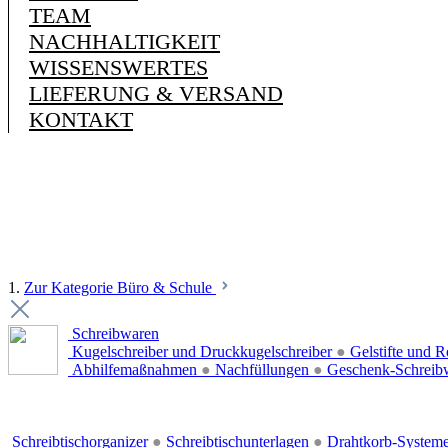
TEAM
NACHHALTIGKEIT
WISSENSWERTES
LIEFERUNG & VERSAND
KONTAKT
1.
Zur Kategorie Büro & Schule
Schreibwaren
Kugelschreiber und Druckkugelschreiber
●
Gelstifte und R
Abhilfemaßnahmen
●
Nachfüllungen
●
Geschenk-Schreib
Schreibtischorganizer
●
Schreibtischunterlagen
●
Drahtkorb-System