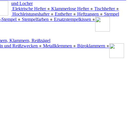
und Locher
Elektrische Hefter
●
Klammerlose Hefter
●
Tischhefter
●
Hochleistungshafter
●
Enthefter
●
Heftzangen
●
Stempel
-Stempel
●
Stempelfarben
●
Ersatzstempelkissen
●
ern, Klammern, Reißnägel
ln und Reißzwecken
●
Metallklemmen
●
Büroklammern
●