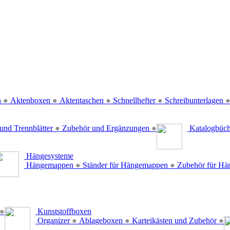
n
●
Aktenboxen
●
Aktentaschen
●
Schnellhefter
●
Schreibunterlagen
und Trennblätter
●
Zubehör und Ergänzungen
●
Katalogbüc
Hängesysteme
Hängemappen
●
Ständer für Hängemappen
●
Zubehör für H
●
Kunststoffboxen
Organizer
●
Ablageboxen
●
Karteikästen und Zubehör
●