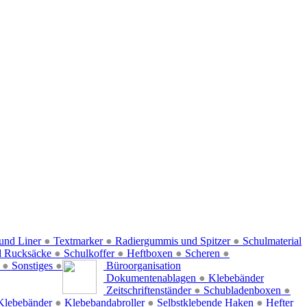
und Liner
●
Textmarker
●
Radiergummis und Spitzer
●
Schulmaterial
d Rucksäcke
●
Schulkoffer
●
Heftboxen
●
Scheren
●
f
●
Sonstiges
●
Büroorganisation
Dokumentenablagen
●
Klebebänder
Zeitschriftenständer
●
Schubladenboxen
●
Klebebänder
●
Klebebandabroller
●
Selbstklebende Haken
●
Hefter