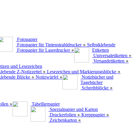
Fotopapier
Fotopapier für Tintenstrahldrucker
●
Selbstklebende
Fotopapier für Laserdrucker
●
Etiketten
Universaletiketten
●
Versandetiketten
●
tizen und Lesezeichen
klebende Z-Notizzettel
●
Lesezeichen und Markierungsblöcke
●
klebende Blöcke
●
Notizwürfel
●
Notizbücher und
Tagebücher
Schreibblöcke
●
ollen
●
Tabellierpapier
Spezialpapier und Karton
Druckerfolien
●
Krepppapier
●
Zeichenkarton
●