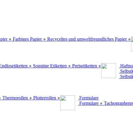
pier
●
Farbiges Papier
●
Recyceltes und umweltfreundliches Papier
●
ndlosetiketten
●
Sonstige Etiketten
●
Preisetiketten
●
Haftno
Selbst
Selbst
●
Thermorollen
●
Plotterrollen
●
Formulare
Formulare
●
Tachographenr