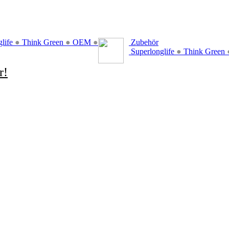
glife
●
Think Green
●
OEM
●
Zubehör
Superlonglife
●
Think Green
r!