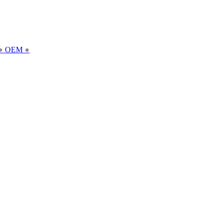
●
OEM
●