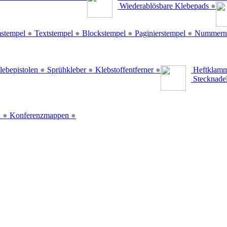
Wiederablösbare Klebepads
●
stempel
●
Textstempel
●
Blockstempel
●
Paginierstempel
●
Nummern
lebepistolen
●
Sprühkleber
●
Klebstoffentferner
●
Heftklamm
Stecknade
n
●
Konferenzmappen
●