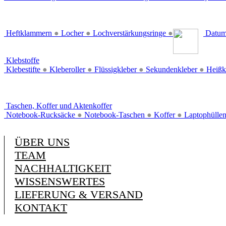
Heftklammern
●
Locher
●
Lochverstärkungsringe
●
Datum
Klebstoffe
Klebestifte
●
Kleberoller
●
Flüssigkleber
●
Sekundenkleber
●
Heißk
Taschen, Koffer und Aktenkoffer
Notebook-Rucksäcke
●
Notebook-Taschen
●
Koffer
●
Laptophülle
ÜBER UNS
TEAM
NACHHALTIGKEIT
WISSENSWERTES
LIEFERUNG & VERSAND
KONTAKT