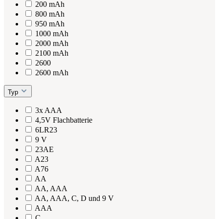
200 mAh
800 mAh
950 mAh
1000 mAh
2000 mAh
2100 mAh
2600
2600 mAh
Typ
3x AAA
4,5V Flachbatterie
6LR23
9 V
23AE
A23
A76
AA
AA, AAA
AA, AAA, C, D und 9 V
AAA
C