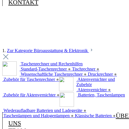
KONTAKT
1.
Zur Kategorie Büroausstattung & Elektronik
Taschenrechner und Rechenhilfen
Standard-Taschenrechner
●
Tischrechner
●
Wissenschaftliche Taschenrechner
●
Druckrechner
●
Zubehör für Taschenrechner
●
Aktenvernichter und
Zubehör
Aktenvernichter
●
Zubehör für Aktenvernichter
●
Batterien, Taschenlampen
Wiederaufladbare Batterien und Ladegeräte
●
ÜBE
Taschenlampen und Halogenlampen
●
Klassische Batterien
●
UNS