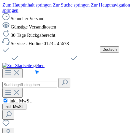
Zum Hauptinhalt springen
Zur Suche springen
Zur Hauptnavigation
springen
Schneller Versand
Günstige Versandkosten
30 Tage Rückgaberecht
Service - Hotline 0123 - 45678
Deutsch
Versandkostenfreie Lieferung ab 49,00€ Netto
Jobs
Sichere SSL-Verbindung
Schnelle Lieferung
Čeština
Helpdesk
Nachhaltigkeit
Deutsch
inkl. MwSt.
inkl. MwSt.