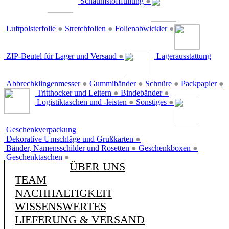
Schaumstofffüllung
●
Luftpolsterfolie
●
Stretchfolien
●
Folienabwickler
●
ZIP-Beutel für Lager und Versand
●
Lagerausstattung
Abbrechklingenmesser
●
Gummibänder
●
Schnüre
●
Packpapier
●
Tritthocker und Leitern
●
Bindebänder
●
Logistiktaschen und -leisten
●
Sonstiges
●
Geschenkverpackung
Dekorative Umschläge und Grußkarten
●
Bänder, Namensschilder und Rosetten
●
Geschenkboxen
●
Geschenktaschen
●
ÜBER UNS
TEAM
NACHHALTIGKEIT
WISSENSWERTES
LIEFERUNG & VERSAND