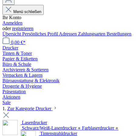
Menü schließen
Ihr Konto
Anmelden
oder
registrieren
Übersicht
Persönliches Profil
Adressen
Zahlungsarten
Bestellungen
0,00 €*
Drucker
Tinten & Toner
Papier & Etiketten
Büro & Schule
Archivieren & Sortieren
Verpacken & Lagern
Büroausstattung & Elektronik
Drogerie & Hygiene
Präsentation
Aktionen
Sale
1.
Zur Kategorie Drucker
Laserdrucker
Schwarz/Weiß-Laserdrucker
●
Farblaserdrucker
●
Tintenstrahldrucker