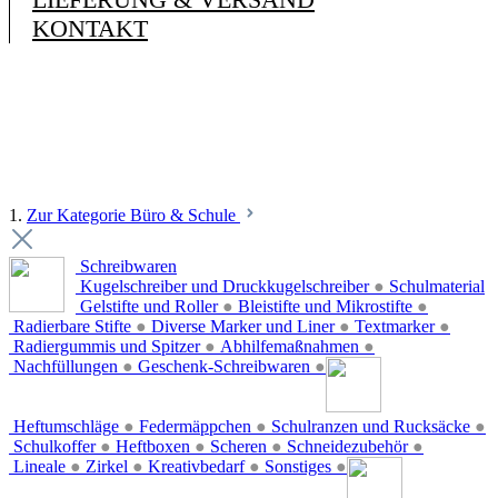
KONTAKT
1.
Zur Kategorie Büro & Schule
Schreibwaren
Kugelschreiber und Druckkugelschreiber
●
Schulmaterial
Gelstifte und Roller
●
Bleistifte und Mikrostifte
●
Radierbare Stifte
●
Diverse Marker und Liner
●
Textmarker
●
Radiergummis und Spitzer
●
Abhilfemaßnahmen
●
Nachfüllungen
●
Geschenk-Schreibwaren
●
Heftumschläge
●
Federmäppchen
●
Schulranzen und Rucksäcke
●
Schulkoffer
●
Heftboxen
●
Scheren
●
Schneidezubehör
●
Lineale
●
Zirkel
●
Kreativbedarf
●
Sonstiges
●