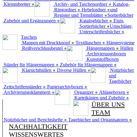
Klemmbretter
●
Archiv- und Taschenordner
●
Katalog-
Ringordner
●
Hebelordner
●
und
Register und Trennblätter
●
Sortierbücher
Zubehör und Ergänzungen
●
Katalogbücher
●
Etuis,
Sortierbücher
●
Umschläge,
Unterschriftenbücher
●
Taschen
Mappen mit Druckknopf
●
Textiltaschen
●
Hängesysteme
Reißverschlussbeutel
●
Hängemappen
●
Hüllen
Archivierungsboxen
Kunststoffboxen
Ständer für Hängemappen
●
Zubehör für Hängemappen
●
Klarsichthüllen
●
Diverse Hüllen
●
Notizbücher
und
Tagebücher
Zeitschriftenständer
●
Papierarchivboxen
●
Archivierungsklammern
●
Organizer
●
Ablageboxen
●
Karteikästen und Zubehör
●
ÜBER UNS
TEAM
Notizbücher und Berichtshefte
●
Tagebücher und Organisatoren
●
NACHHALTIGKEIT
WISSENSWERTES