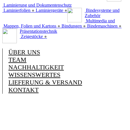
Laminierung und Dokumentenschutz
Laminierfolien
●
Laminiergeräte
●
Bindesysteme und
Zubehör
Multimedia und
Mappen, Folien und Kartons
●
Bindungen
●
Bindemaschinen
●
Präsentationstechnik
Zeigestöcke
●
ÜBER UNS
TEAM
NACHHALTIGKEIT
WISSENSWERTES
LIEFERUNG & VERSAND
KONTAKT