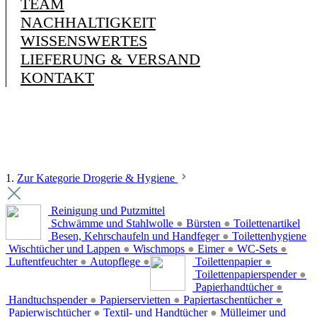
TEAM
NACHHALTIGKEIT
WISSENSWERTES
LIEFERUNG & VERSAND
KONTAKT
1.
Zur Kategorie Drogerie & Hygiene
Reinigung und Putzmittel
Schwämme und Stahlwolle
●
Bürsten
●
Toilettenartikel
Besen, Kehrschaufeln und Handfeger
●
Toilettenhygiene
Wischtücher und Lappen
●
Wischmops
●
Eimer
●
WC-Sets
●
Luftentfeuchter
●
Autopflege
●
Toilettenpapier
●
Toilettenpapierspender
●
Papierhandtücher
●
Handtuchspender
●
Papierservietten
●
Papiertaschentücher
●
Papierwischtücher
●
Textil- und Handtücher
●
Mülleimer und