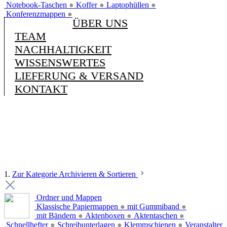
Notebook-Taschen
●
Koffer
●
Laptophüllen
●
Konferenzmappen
●
ÜBER UNS
TEAM
NACHHALTIGKEIT
WISSENSWERTES
LIEFERUNG & VERSAND
KONTAKT
1.
Zur Kategorie Archivieren & Sortieren
Ordner und Mappen
Klassische Papiermappen
●
mit Gummiband
●
mit Bändern
●
Aktenboxen
●
Aktentaschen
●
Schnellhefter
●
Schreibunterlagen
●
Klemmschienen
●
Veranstalter