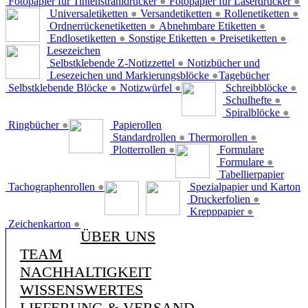
Fotopapier für Tintenstrahldrucker
●
Fotopapier für Laserdrucker
●
Universaletiketten
●
Versandetiketten
●
Rollenetiketten
●
Ordnerrückenetiketten
●
Abnehmbare Etiketten
●
Endlosetiketten
●
Sonstige Etiketten
●
Preisetiketten
●
Lesezeichen
Selbstklebende Z-Notizzettel
●
Notizbücher und
Lesezeichen und Markierungsblöcke
●
Tagebücher
Selbstklebende Blöcke
●
Notizwürfel
●
Schreibblöcke
●
Schulhefte
●
Spiralblöcke
●
Ringbücher
●
Papierollen
Standardrollen
●
Thermorollen
●
Plotterrollen
●
Formulare
Formulare
●
Tabellierpapier
Tachographenrollen
●
Spezialpapier und Karton
Druckerfolien
●
Krepppapier
●
Zeichenkarton
●
ÜBER UNS
TEAM
NACHHALTIGKEIT
WISSENSWERTES
LIEFERUNG & VERSAND