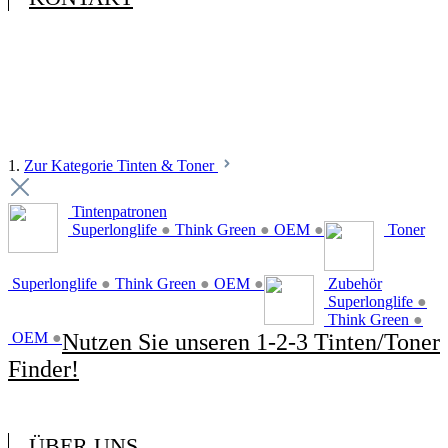
1.
Zur Kategorie Tinten & Toner
Tintenpatronen
Superlonglife
●
Think Green
●
OEM
●
Toner
Superlonglife
●
Think Green
●
OEM
●
Zubehör
Superlonglife
●
Think Green
●
OEM
●
Nutzen Sie unseren 1-2-3 Tinten/Toner
Finder!
ÜBER UNS