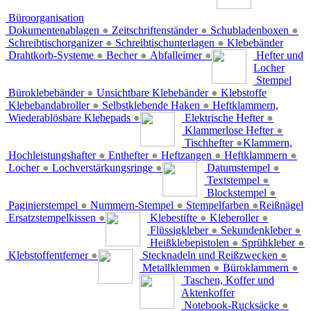
Büroorganisation
Dokumentenablagen
●
Zeitschriftenständer
●
Schubladenboxen
●
Schreibtischorganizer
●
Schreibtischunterlagen
●
Klebebänder
Drahtkorb-Systeme
●
Becher
●
Abfalleimer
●
Hefter und
Locher
Stempel
Büroklebebänder
●
Unsichtbare Klebebänder
●
Klebstoffe
Klebebandabroller
●
Selbstklebende Haken
●
Heftklammern,
Wiederablösbare Klebepads
●
Elektrische Hefter
●
Klammerlose Hefter
●
Tischhefter
●
Klammern,
Hochleistungshafter
●
Enthefter
●
Heftzangen
●
Heftklammern
●
Locher
●
Lochverstärkungsringe
●
Datumstempel
●
Textstempel
●
Blockstempel
●
Paginierstempel
●
Nummern-Stempel
●
Stempelfarben
●
Reißnägel
Ersatzstempelkissen
●
Klebestifte
●
Kleberoller
●
Flüssigkleber
●
Sekundenkleber
●
Heißklebepistolen
●
Sprühkleber
●
Klebstoffentferner
●
Stecknadeln und Reißzwecken
●
Metallklemmen
●
Büroklammern
●
Taschen, Koffer und
Aktenkoffer
Notebook-Rucksäcke
●