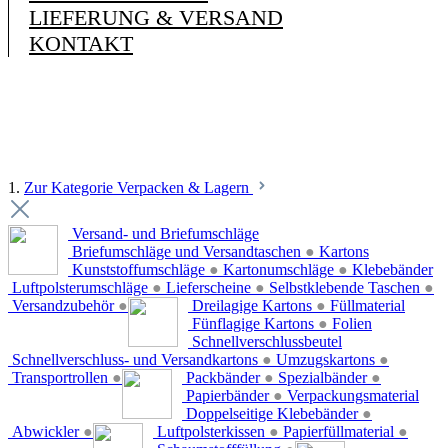
LIEFERUNG & VERSAND
KONTAKT
1.
Zur Kategorie Verpacken & Lagern
Versand- und Briefumschläge
Briefumschläge und Versandtaschen
●
Kartons
Kunststoffumschläge
●
Kartonumschläge
●
Klebebänder
Luftpolsterumschläge
●
Lieferscheine
●
Selbstklebende Taschen
●
Versandzubehör
●
Dreilagige Kartons
●
Füllmaterial
Fünflagige Kartons
●
Folien
Schnellverschlussbeutel
Schnellverschluss- und Versandkartons
●
Umzugskartons
●
Transportrollen
●
Packbänder
●
Spezialbänder
●
Papierbänder
●
Verpackungsmaterial
Doppelseitige Klebebänder
●
Abwickler
●
Luftpolsterkissen
●
Papierfüllmaterial
●