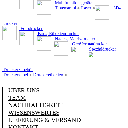
Multifunktionsgeräte
Tintenstrahl
●
Laser
●
3D-
Drucker
Fotodrucker
Bon-, Etikettendrucker
Nadel-, Matrixdrucker
Großformatdrucker
Spezialdrucker
Druckerzubehör
Druckerkabel
●
Druckeretiketten
●
ÜBER UNS
TEAM
NACHHALTIGKEIT
WISSENSWERTES
LIEFERUNG & VERSAND
KONTAKT