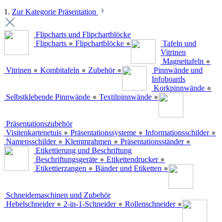
1.
Zur Kategorie Präsentation
Flipcharts und Flipchartblöcke
Flipcharts
●
Flipchartblöcke
●
Tafeln und
Vitrinen
Magnettafeln
●
Vitrinen
●
Kombitafeln
●
Zubehör
●
Pinnwände und
Infoboards
Korkpinnwände
●
Selbstklebende Pinnwände
●
Textilpinnwände
●
Präsentationszubehör
Visitenkartenetuis
●
Präsentationssysteme
●
Informationsschilder
●
Namensschilder
●
Klemmrahmen
●
Präsentationsständer
●
Etikettierung und Beschriftung
Beschriftungsgeräte
●
Etikettendrucker
●
Etikettierzangen
●
Bänder und Etiketten
●
Schneidemaschinen und Zubehör
Hebelschneider
●
2-in-1-Schneider
●
Rollenschneider
●