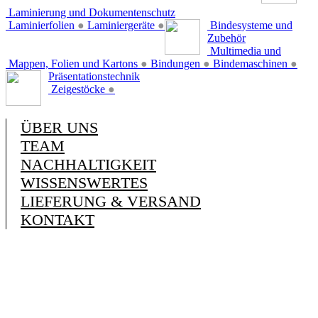
Laminierung und Dokumentenschutz
Laminierfolien
●
Laminiergeräte
●
Bindesysteme und
Zubehör
Multimedia und
Mappen, Folien und Kartons
●
Bindungen
●
Bindemaschinen
●
Präsentationstechnik
Zeigestöcke
●
ÜBER UNS
TEAM
NACHHALTIGKEIT
WISSENSWERTES
LIEFERUNG & VERSAND
KONTAKT