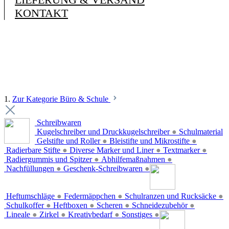
KONTAKT
1.
Zur Kategorie Büro & Schule
Schreibwaren
Kugelschreiber und Druckkugelschreiber
●
Schulmaterial
Gelstifte und Roller
●
Bleistifte und Mikrostifte
●
Radierbare Stifte
●
Diverse Marker und Liner
●
Textmarker
●
Radiergummis und Spitzer
●
Abhilfemaßnahmen
●
Nachfüllungen
●
Geschenk-Schreibwaren
●
Heftumschläge
●
Federmäppchen
●
Schulranzen und Rucksäcke
●
Schulkoffer
●
Heftboxen
●
Scheren
●
Schneidezubehör
●
Lineale
●
Zirkel
●
Kreativbedarf
●
Sonstiges
●