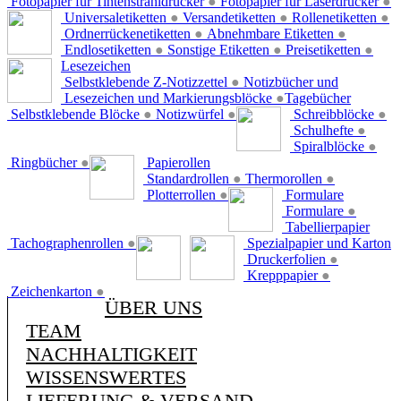
Fotopapier für Tintenstrahldrucker
●
Fotopapier für Laserdrucker
●
Universaletiketten
●
Versandetiketten
●
Rollenetiketten
●
Ordnerrückenetiketten
●
Abnehmbare Etiketten
●
Endlosetiketten
●
Sonstige Etiketten
●
Preisetiketten
●
Lesezeichen
Selbstklebende Z-Notizzettel
●
Notizbücher und
Lesezeichen und Markierungsblöcke
●
Tagebücher
Selbstklebende Blöcke
●
Notizwürfel
●
Schreibblöcke
●
Schulhefte
●
Spiralblöcke
●
Ringbücher
●
Papierollen
Standardrollen
●
Thermorollen
●
Plotterrollen
●
Formulare
Formulare
●
Tabellierpapier
Tachographenrollen
●
Spezialpapier und Karton
Druckerfolien
●
Krepppapier
●
Zeichenkarton
●
ÜBER UNS
TEAM
NACHHALTIGKEIT
WISSENSWERTES
LIEFERUNG & VERSAND