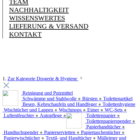
TEAM
NACHHALTIGKEIT
WISSENSWERTES
LIEFERUNG & VERSAND
KONTAKT
1.
Zur Kategorie Drogerie & Hygiene
Reinigung und Putzmittel
Schwämme und Stahlwolle
●
Bürsten
●
Toilettenartikel
Besen, Kehrschaufeln und Handfeger
●
Toilettenhygiene
Wischtücher und Lappen
●
Wischmops
●
Eimer
●
WC-Sets
●
Luftentfeuchter
●
Autopflege
●
Toilettenpapier
●
Toilettenpapierspender
●
Papierhandtücher
●
Handtuchspender
●
Papierservietten
●
Papiertaschentücher
●
Papierwischtücher
●
Textil- und Handtücher
●
Mülleimer und