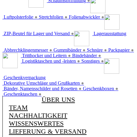
Schaumstofffüllung
●
Luftpolsterfolie
●
Stretchfolien
●
Folienabwickler
●
ZIP-Beutel für Lager und Versand
●
Lagerausstattung
Abbrechklingenmesser
●
Gummibänder
●
Schnüre
●
Packpapier
●
Tritthocker und Leitern
●
Bindebänder
●
Logistiktaschen und -leisten
●
Sonstiges
●
Geschenkverpackung
Dekorative Umschläge und Grußkarten
●
Bänder, Namensschilder und Rosetten
●
Geschenkboxen
●
Geschenktaschen
●
ÜBER UNS
TEAM
NACHHALTIGKEIT
WISSENSWERTES
LIEFERUNG & VERSAND