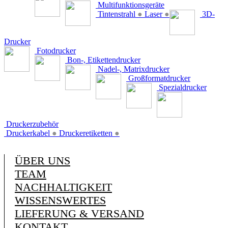
Multifunktionsgeräte
Tintenstrahl
●
Laser
●
3D-
Drucker
Fotodrucker
Bon-, Etikettendrucker
Nadel-, Matrixdrucker
Großformatdrucker
Spezialdrucker
Druckerzubehör
Druckerkabel
●
Druckeretiketten
●
ÜBER UNS
TEAM
NACHHALTIGKEIT
WISSENSWERTES
LIEFERUNG & VERSAND
KONTAKT