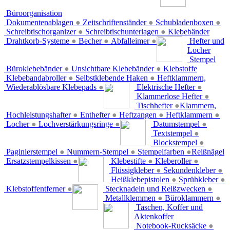
Büroorganisation
Dokumentenablagen
●
Zeitschriftenständer
●
Schubladenboxen
●
Schreibtischorganizer
●
Schreibtischunterlagen
●
Klebebänder
Drahtkorb-Systeme
●
Becher
●
Abfalleimer
●
Hefter und
Locher
Stempel
Büroklebebänder
●
Unsichtbare Klebebänder
●
Klebstoffe
Klebebandabroller
●
Selbstklebende Haken
●
Heftklammern,
Wiederablösbare Klebepads
●
Elektrische Hefter
●
Klammerlose Hefter
●
Tischhefter
●
Klammern,
Hochleistungshafter
●
Enthefter
●
Heftzangen
●
Heftklammern
●
Locher
●
Lochverstärkungsringe
●
Datumstempel
●
Textstempel
●
Blockstempel
●
Paginierstempel
●
Nummern-Stempel
●
Stempelfarben
●
Reißnägel
Ersatzstempelkissen
●
Klebestifte
●
Kleberoller
●
Flüssigkleber
●
Sekundenkleber
●
Heißklebepistolen
●
Sprühkleber
●
Klebstoffentferner
●
Stecknadeln und Reißzwecken
●
Metallklemmen
●
Büroklammern
●
Taschen, Koffer und
Aktenkoffer
Notebook-Rucksäcke
●