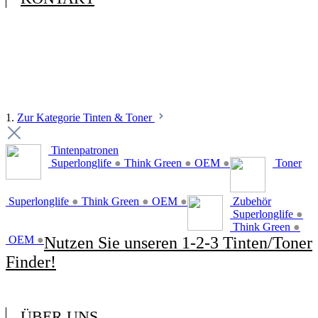
1.
Zur Kategorie Tinten & Toner
Tintenpatronen
Superlonglife
●
Think Green
●
OEM
●
Toner
Superlonglife
●
Think Green
●
OEM
●
Zubehör
Superlonglife
●
Think Green
●
OEM
●
Nutzen Sie unseren 1-2-3 Tinten/Toner
Finder!
ÜBER UNS