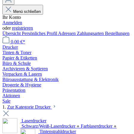
Menü schließen
Ihr Konto
Anmelden
oder
registrieren
Übersicht
Persönliches Profil
Adressen
Zahlungsarten
Bestellungen
0,00 €*
Drucker
Tinten & Toner
Papier & Etiketten
Büro & Schule
Archivieren & Sortieren
Verpacken & Lagern
Büroausstattung & Elektronik
Drogerie & Hygiene
Präsentation
Aktionen
Sale
1.
Zur Kategorie Drucker
Laserdrucker
Schwarz/Weiß-Laserdrucker
●
Farblaserdrucker
●
Tintenstrahldrucker