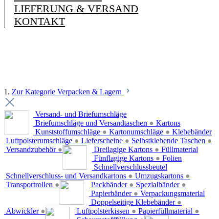
LIEFERUNG & VERSAND
KONTAKT
1.
Zur Kategorie Verpacken & Lagern
Versand- und Briefumschläge
Briefumschläge und Versandtaschen
●
Kartons
Kunststoffumschläge
●
Kartonumschläge
●
Klebebänder
Luftpolsterumschläge
●
Lieferscheine
●
Selbstklebende Taschen
●
Versandzubehör
●
Dreilagige Kartons
●
Füllmaterial
Fünflagige Kartons
●
Folien
Schnellverschlussbeutel
Schnellverschluss- und Versandkartons
●
Umzugskartons
●
Transportrollen
●
Packbänder
●
Spezialbänder
●
Papierbänder
●
Verpackungsmaterial
Doppelseitige Klebebänder
●
Abwickler
●
Luftpolsterkissen
●
Papierfüllmaterial
●