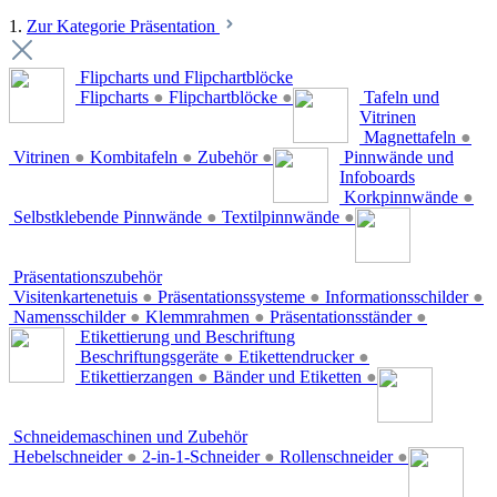
1.
Zur Kategorie Präsentation
Flipcharts und Flipchartblöcke
Flipcharts
●
Flipchartblöcke
●
Tafeln und
Vitrinen
Magnettafeln
●
Vitrinen
●
Kombitafeln
●
Zubehör
●
Pinnwände und
Infoboards
Korkpinnwände
●
Selbstklebende Pinnwände
●
Textilpinnwände
●
Präsentationszubehör
Visitenkartenetuis
●
Präsentationssysteme
●
Informationsschilder
●
Namensschilder
●
Klemmrahmen
●
Präsentationsständer
●
Etikettierung und Beschriftung
Beschriftungsgeräte
●
Etikettendrucker
●
Etikettierzangen
●
Bänder und Etiketten
●
Schneidemaschinen und Zubehör
Hebelschneider
●
2-in-1-Schneider
●
Rollenschneider
●