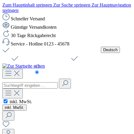
Zum Hauptinhalt springen
Zur Suche springen
Zur Hauptnavigation
springen
Schneller Versand
Günstige Versandkosten
30 Tage Rückgaberecht
Service - Hotline 0123 - 45678
Deutsch
Versandkostenfreie Lieferung ab 49,00€ Netto
Jobs
Sichere SSL-Verbindung
Schnelle Lieferung
Čeština
Helpdesk
Nachhaltigkeit
Deutsch
inkl. MwSt.
inkl. MwSt.