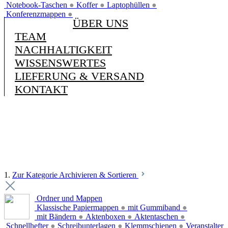
Notebook-Taschen
●
Koffer
●
Laptophüllen
●
Konferenzmappen
●
ÜBER UNS
TEAM
NACHHALTIGKEIT
WISSENSWERTES
LIEFERUNG & VERSAND
KONTAKT
1.
Zur Kategorie Archivieren & Sortieren
Ordner und Mappen
Klassische Papiermappen
●
mit Gummiband
●
mit Bändern
●
Aktenboxen
●
Aktentaschen
●
Schnellhefter
●
Schreibunterlagen
●
Klemmschienen
●
Veranstalter