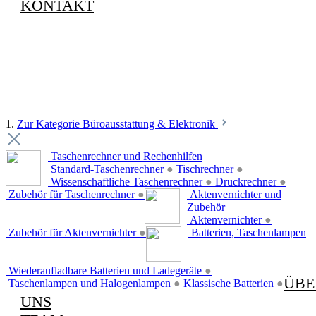
KONTAKT
1.
Zur Kategorie Büroausstattung & Elektronik
Taschenrechner und Rechenhilfen
Standard-Taschenrechner
●
Tischrechner
●
Wissenschaftliche Taschenrechner
●
Druckrechner
●
Zubehör für Taschenrechner
●
Aktenvernichter und
Zubehör
Aktenvernichter
●
Zubehör für Aktenvernichter
●
Batterien, Taschenlampen
Wiederaufladbare Batterien und Ladegeräte
●
ÜBE
Taschenlampen und Halogenlampen
●
Klassische Batterien
●
UNS