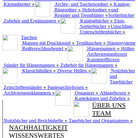
Klemmbretter
●
Archiv- und Taschenordner
●
Katalog-
Ringordner
●
Hebelordner
●
und
Register und Trennblätter
●
Sortierbücher
Zubehör und Ergänzungen
●
Katalogbücher
●
Etuis,
Sortierbücher
●
Umschläge,
Unterschriftenbücher
●
Taschen
Mappen mit Druckknopf
●
Textiltaschen
●
Hängesysteme
Reißverschlussbeutel
●
Hängemappen
●
Hüllen
Archivierungsboxen
Kunststoffboxen
Ständer für Hängemappen
●
Zubehör für Hängemappen
●
Klarsichthüllen
●
Diverse Hüllen
●
Notizbücher
und
Tagebücher
Zeitschriftenständer
●
Papierarchivboxen
●
Archivierungsklammern
●
Organizer
●
Ablageboxen
●
Karteikästen und Zubehör
●
ÜBER UNS
TEAM
Notizbücher und Berichtshefte
●
Tagebücher und Organisatoren
●
NACHHALTIGKEIT
WISSENSWERTES