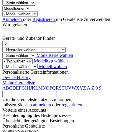
Anmelden
oder
Registrieren
um Geräteliste zu verwenden
Wird geladen...
Geräte- und Zubehör Finder
x
Modellserie wählen
Modelltyp wählen
Modell wählen
Personalisierte Geräteinformationen
Device History
Meine Geräteliste
A
B
C
D
E
F
G
H
I
J
K
L
M
N
O
P
Q
R
S
T
U
V
W
X
Y
Z
A
Z
0
9
Um die Geräteliste nutzen zu können,
müssen Sie sich
anmelden
oder
registrieren
Vorteile eines Accounts
Beschleunigung des Bestellprozesses
Übersicht aller getätigten Bestellungen
Persönliche Geräteliste
Wußten Sie schon?