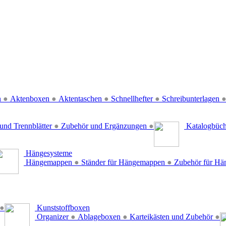
n
●
Aktenboxen
●
Aktentaschen
●
Schnellhefter
●
Schreibunterlagen
und Trennblätter
●
Zubehör und Ergänzungen
●
Katalogbüc
Hängesysteme
Hängemappen
●
Ständer für Hängemappen
●
Zubehör für H
●
Kunststoffboxen
Organizer
●
Ablageboxen
●
Karteikästen und Zubehör
●