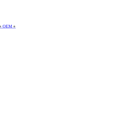
●
OEM
●