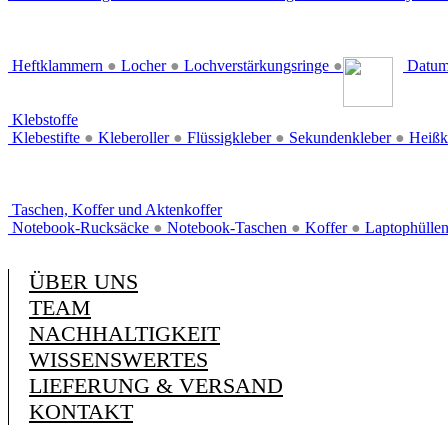
Heftklammern
●
Locher
●
Lochverstärkungsringe
●
Datum
Klebstoffe
Klebestifte
●
Kleberoller
●
Flüssigkleber
●
Sekundenkleber
●
Heißk
Taschen, Koffer und Aktenkoffer
Notebook-Rucksäcke
●
Notebook-Taschen
●
Koffer
●
Laptophülle
ÜBER UNS
TEAM
NACHHALTIGKEIT
WISSENSWERTES
LIEFERUNG & VERSAND
KONTAKT