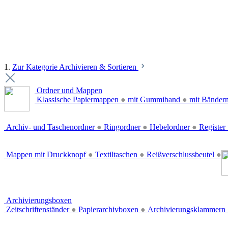
1.
Zur Kategorie Archivieren & Sortieren
Ordner und Mappen
Klassische Papiermappen
●
mit Gummiband
●
mit Bänder
Archiv- und Taschenordner
●
Ringordner
●
Hebelordner
●
Register 
Mappen mit Druckknopf
●
Textiltaschen
●
Reißverschlussbeutel
●
Archivierungsboxen
Zeitschriftenständer
●
Papierarchivboxen
●
Archivierungsklammern