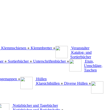
●
Klemmschienen
●
Klemmbretter
●
Veranstalter
Katalog- und
Sortierbücher
her
●
Sortierbücher
●
Unterschriftenbücher
●
Etuis,
Umschläge,
Taschen
ängemappen
●
Hüllen
Klarsichthüllen
●
Diverse Hüllen
●
Notizbücher und Tagebücher
Notizbücher und Berichtshefte
●