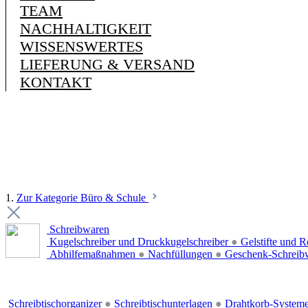
TEAM
NACHHALTIGKEIT
WISSENSWERTES
LIEFERUNG & VERSAND
KONTAKT
1.
Zur Kategorie Büro & Schule
Schreibwaren
Kugelschreiber und Druckkugelschreiber
●
Gelstifte und R
Abhilfemaßnahmen
●
Nachfüllungen
●
Geschenk-Schreib
Schreibtischorganizer
●
Schreibtischunterlagen
●
Drahtkorb-System