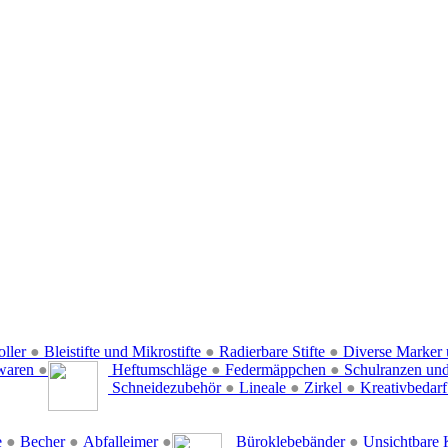
oller
●
Bleistifte und Mikrostifte
●
Radierbare Stifte
●
Diverse Marker 
waren
●
Heftumschläge
●
Federmäppchen
●
Schulranzen un
Schneidezubehör
●
Lineale
●
Zirkel
●
Kreativbedar
e
●
Becher
●
Abfalleimer
●
Büroklebebänder
●
Unsichtbare 