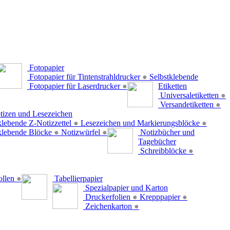
Fotopapier
Fotopapier für Tintenstrahldrucker
●
Selbstklebende
Fotopapier für Laserdrucker
●
Etiketten
Universaletiketten
●
Versandetiketten
●
tizen und Lesezeichen
klebende Z-Notizzettel
●
Lesezeichen und Markierungsblöcke
●
klebende Blöcke
●
Notizwürfel
●
Notizbücher und
Tagebücher
Schreibblöcke
●
ollen
●
Tabellierpapier
Spezialpapier und Karton
Druckerfolien
●
Krepppapier
●
Zeichenkarton
●