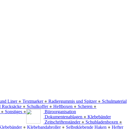
und Liner
●
Textmarker
●
Radiergummis und Spitzer
●
Schulmaterial
d Rucksäcke
●
Schulkoffer
●
Heftboxen
●
Scheren
●
f
●
Sonstiges
●
Büroorganisation
Dokumentenablagen
●
Klebebänder
Zeitschriftenständer
●
Schubladenboxen
●
Klebebänder
●
Klebebandabroller
●
Selbstklebende Haken
●
Hefter