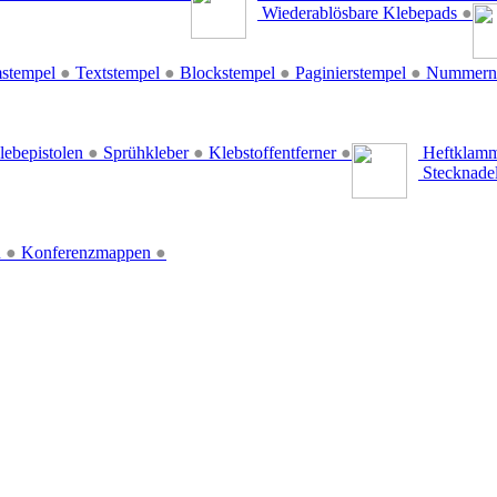
Wiederablösbare Klebepads
●
stempel
●
Textstempel
●
Blockstempel
●
Paginierstempel
●
Nummern
lebepistolen
●
Sprühkleber
●
Klebstoffentferner
●
Heftklamm
Stecknade
n
●
Konferenzmappen
●