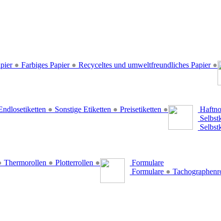
pier
●
Farbiges Papier
●
Recyceltes und umweltfreundliches Papier
●
ndlosetiketten
●
Sonstige Etiketten
●
Preisetiketten
●
Haftno
Selbst
Selbst
●
Thermorollen
●
Plotterrollen
●
Formulare
Formulare
●
Tachographenr