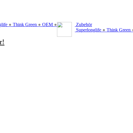
glife
●
Think Green
●
OEM
●
Zubehör
Superlonglife
●
Think Green
r!