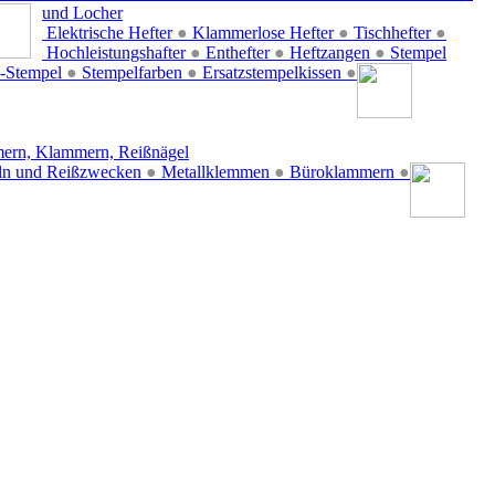
und Locher
Elektrische Hefter
●
Klammerlose Hefter
●
Tischhefter
●
Hochleistungshafter
●
Enthefter
●
Heftzangen
●
Stempel
-Stempel
●
Stempelfarben
●
Ersatzstempelkissen
●
ern, Klammern, Reißnägel
ln und Reißzwecken
●
Metallklemmen
●
Büroklammern
●