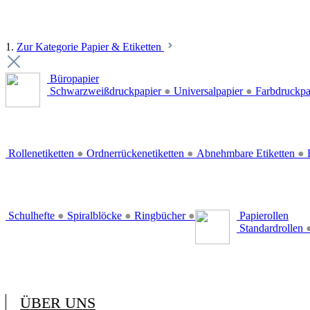
1.
Zur Kategorie Papier & Etiketten
Büropapier
Schwarzweißdruckpapier
●
Universalpapier
●
Farbdruckpa
Rollenetiketten
●
Ordnerrückenetiketten
●
Abnehmbare Etiketten
●
E
Schulhefte
●
Spiralblöcke
●
Ringbücher
●
Papierollen
Standardrollen
ÜBER UNS