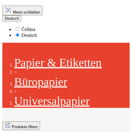
Menü schließen
Deutsch
Čeština
Deutsch
Papier & Etiketten
>
Büropapier
>
Universalpapier
Produkte filtern