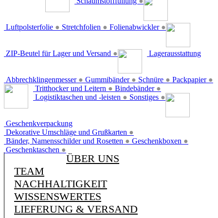
Schaumstofffüllung
●
Luftpolsterfolie
●
Stretchfolien
●
Folienabwickler
●
ZIP-Beutel für Lager und Versand
●
Lagerausstattung
Abbrechklingenmesser
●
Gummibänder
●
Schnüre
●
Packpapier
●
Tritthocker und Leitern
●
Bindebänder
●
Logistiktaschen und -leisten
●
Sonstiges
●
Geschenkverpackung
Dekorative Umschläge und Grußkarten
●
Bänder, Namensschilder und Rosetten
●
Geschenkboxen
●
Geschenktaschen
●
ÜBER UNS
TEAM
NACHHALTIGKEIT
WISSENSWERTES
LIEFERUNG & VERSAND