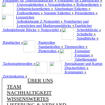
Fotopapier für Tintenstrahldrucker
●
Fotopapier für Laserdrucker
●
Universaletiketten
●
Versandetiketten
●
Rollenetiketten
●
Ordnerrückenetiketten
●
Abnehmbare Etiketten
●
Endlosetiketten
●
Sonstige Etiketten
●
Preisetiketten
●
Lesezeichen
Selbstklebende Z-Notizzettel
●
Notizbücher und
Lesezeichen und Markierungsblöcke
●
Tagebücher
Selbstklebende Blöcke
●
Notizwürfel
●
Schreibblöcke
●
Schulhefte
●
Spiralblöcke
●
Ringbücher
●
Papierollen
Standardrollen
●
Thermorollen
●
Plotterrollen
●
Formulare
Formulare
●
Tabellierpapier
Tachographenrollen
●
Spezialpapier und Karton
Druckerfolien
●
Krepppapier
●
Zeichenkarton
●
ÜBER UNS
TEAM
NACHHALTIGKEIT
WISSENSWERTES
LIEFERUNG & VERSAND