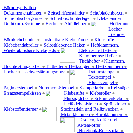
Büroorganisation
Dokumentenablagen
●
Zeitschriftenständer
●
Schubladenboxen
●
Schreibtischorganizer
●
Schreibtischunterlagen
●
Klebebänder
Drahtkorb-Systeme
●
Becher
●
Abfalleimer
●
Hefter und
Locher
Stempel
Büroklebebänder
●
Unsichtbare Klebebänder
●
Klebstoffe
Klebebandabroller
●
Selbstklebende Haken
●
Heftklammern,
Wiederablösbare Klebepads
●
Elektrische Hefter
●
Klammerlose Hefter
●
Tischhefter
●
Klammern,
Hochleistungshafter
●
Enthefter
●
Heftzangen
●
Heftklammern
●
Locher
●
Lochverstärkungsringe
●
Datumstempel
●
Textstempel
●
Blockstempel
●
Paginierstempel
●
Nummern-Stempel
●
Stempelfarben
●
Reißnägel
Ersatzstempelkissen
●
Klebestifte
●
Kleberoller
●
Flüssigkleber
●
Sekundenkleber
●
Heißklebepistolen
●
Sprühkleber
●
Klebstoffentferner
●
Stecknadeln und Reißzwecken
●
Metallklemmen
●
Büroklammern
●
Taschen, Koffer und
Aktenkoffer
Notebook-Rucksäcke
●