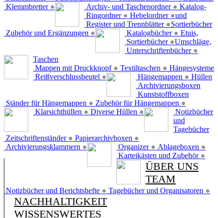
Klemmbretter
●
Archiv- und Taschenordner
●
Katalog-
Ringordner
●
Hebelordner
●
und
Register und Trennblätter
●
Sortierbücher
Zubehör und Ergänzungen
●
Katalogbücher
●
Etuis,
Sortierbücher
●
Umschläge,
Unterschriftenbücher
●
Taschen
Mappen mit Druckknopf
●
Textiltaschen
●
Hängesysteme
Reißverschlussbeutel
●
Hängemappen
●
Hüllen
Archivierungsboxen
Kunststoffboxen
Ständer für Hängemappen
●
Zubehör für Hängemappen
●
Klarsichthüllen
●
Diverse Hüllen
●
Notizbücher
und
Tagebücher
Zeitschriftenständer
●
Papierarchivboxen
●
Archivierungsklammern
●
Organizer
●
Ablageboxen
●
Karteikästen und Zubehör
●
ÜBER UNS
TEAM
Notizbücher und Berichtshefte
●
Tagebücher und Organisatoren
●
NACHHALTIGKEIT
WISSENSWERTES