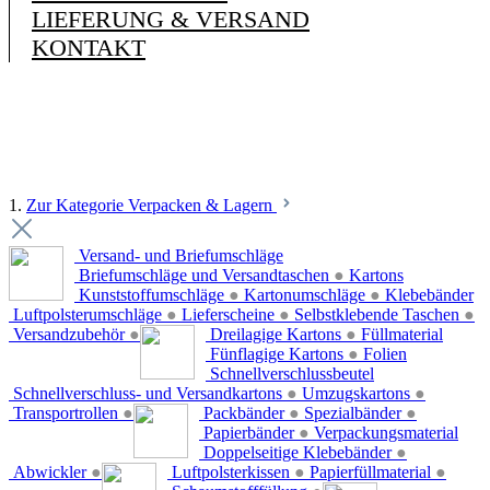
LIEFERUNG & VERSAND
KONTAKT
1.
Zur Kategorie Verpacken & Lagern
Versand- und Briefumschläge
Briefumschläge und Versandtaschen
●
Kartons
Kunststoffumschläge
●
Kartonumschläge
●
Klebebänder
Luftpolsterumschläge
●
Lieferscheine
●
Selbstklebende Taschen
●
Versandzubehör
●
Dreilagige Kartons
●
Füllmaterial
Fünflagige Kartons
●
Folien
Schnellverschlussbeutel
Schnellverschluss- und Versandkartons
●
Umzugskartons
●
Transportrollen
●
Packbänder
●
Spezialbänder
●
Papierbänder
●
Verpackungsmaterial
Doppelseitige Klebebänder
●
Abwickler
●
Luftpolsterkissen
●
Papierfüllmaterial
●