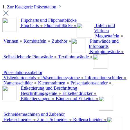
1.
Zur Kategorie Präsentation
Flipcharts und Flipchartblöcke
Flipcharts
●
Flipchartblöcke
●
Tafeln und
Vitrinen
Magnettafeln
●
Vitrinen
●
Kombitafeln
●
Zubehör
●
Pinnwände und
Infoboards
Korkpinnwände
●
Selbstklebende Pinnwände
●
Textilpinnwände
●
Präsentationszubehör
Visitenkartenetuis
●
Präsentationssysteme
●
Informationsschilder
●
Namensschilder
●
Klemmrahmen
●
Präsentationsständer
●
Etikettierung und Beschriftung
Beschriftungsgeräte
●
Etikettendrucker
●
Etikettierzangen
●
Bänder und Etiketten
●
Schneidemaschinen und Zubehör
Hebelschneider
●
2-in-1-Schneider
●
Rollenschneider
●