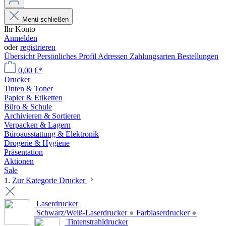
Menü schließen
Ihr Konto
Anmelden
oder
registrieren
Übersicht
Persönliches Profil
Adressen
Zahlungsarten
Bestellungen
0,00 €*
Drucker
Tinten & Toner
Papier & Etiketten
Büro & Schule
Archivieren & Sortieren
Verpacken & Lagern
Büroausstattung & Elektronik
Drogerie & Hygiene
Präsentation
Aktionen
Sale
1.
Zur Kategorie Drucker
Laserdrucker
Schwarz/Weiß-Laserdrucker
●
Farblaserdrucker
●
Tintenstrahldrucker