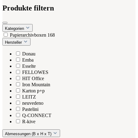
Produkte filtern
Kategorien
Papierarchivboxen
168
Hersteller
Donau
Emba
Esselte
FELLOWES
HIT Office
Iron Mountain
Karton p+p
LEITZ
neuvedeno
Pastelini
Q-CONNECT
R-kive
Abmessungen (B x H x T)