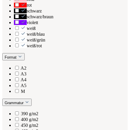
rot
schwarz
schwarz/braun
violett
weiß
weiß/blau
weiß/grün
weiß/rot
Format
A2
A3
A4
A5
M
Grammatur
390 g/m2
400 g/m2
450 g/m2