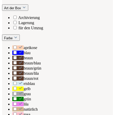
Art der Box
Archivierung
Lagerung
für den Umzug
Farbe
aprikose
blau
braun
braun/blau
braun/grün
braun/lila
braun/rot
eisblau
gelb
grau
grün
lila
natürlich
rosa