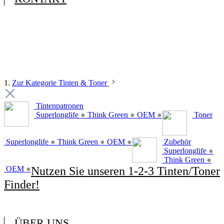
1.
Zur Kategorie Tinten & Toner
Tintenpatronen
Superlonglife
●
Think Green
●
OEM
●
Toner
Superlonglife
●
Think Green
●
OEM
●
Zubehör
Superlonglife
●
Think Green
●
OEM
●
Nutzen Sie unseren 1-2-3 Tinten/Toner
Finder!
ÜBER UNS