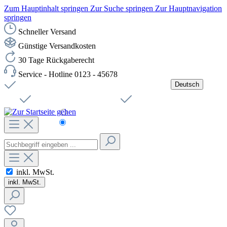
Zum Hauptinhalt springen
Zur Suche springen
Zur Hauptnavigation
springen
Schneller Versand
Günstige Versandkosten
30 Tage Rückgaberecht
Service - Hotline 0123 - 45678
Deutsch
Versandkostenfreie Lieferung ab 49,00€ Netto
Jobs
Sichere SSL-Verbindung
Schnelle Lieferung
Čeština
Helpdesk
Nachhaltigkeit
Deutsch
inkl. MwSt.
inkl. MwSt.