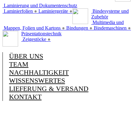
Laminierung und Dokumentenschutz
Laminierfolien
●
Laminiergeräte
●
Bindesysteme und
Zubehör
Multimedia und
Mappen, Folien und Kartons
●
Bindungen
●
Bindemaschinen
●
Präsentationstechnik
Zeigestöcke
●
ÜBER UNS
TEAM
NACHHALTIGKEIT
WISSENSWERTES
LIEFERUNG & VERSAND
KONTAKT