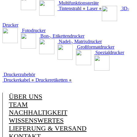
Multifunktionsgeräte
Tintenstrahl
●
Laser
●
3D-
Drucker
Fotodrucker
Bon-, Etikettendrucker
Nadel-, Matrixdrucker
Großformatdrucker
Spezialdrucker
Druckerzubehör
Druckerkabel
●
Druckeretiketten
●
ÜBER UNS
TEAM
NACHHALTIGKEIT
WISSENSWERTES
LIEFERUNG & VERSAND
KONTAKT