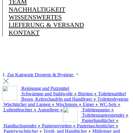
TEAM
NACHHALTIGKEIT
WISSENSWERTES
LIEFERUNG & VERSAND
KONTAKT
1.
Zur Kategorie Drogerie & Hygiene
Reinigung und Putzmittel
Schwämme und Stahlwolle
●
Bürsten
●
Toilettenartikel
Besen, Kehrschaufeln und Handfeger
●
Toilettenhygiene
Wischtücher und Lappen
●
Wischmops
●
Eimer
●
WC-Sets
●
Luftentfeuchter
●
Autopflege
●
Toilettenpapier
●
Toilettenpapierspender
●
Papierhandtücher
●
Handtuchspender
●
Papierservietten
●
Papiertaschentücher
●
Papierwischtücher
●
Textil- und Handtücher
●
Mülleimer und