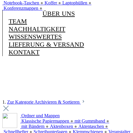
Notebook-Taschen
●
Koffer
●
Laptophüllen
●
Konferenzmappen
●
ÜBER UNS
TEAM
NACHHALTIGKEIT
WISSENSWERTES
LIEFERUNG & VERSAND
KONTAKT
1.
Zur Kategorie Archivieren & Sortieren
Ordner und Mappen
Klassische Papiermappen
●
mit Gummiband
●
mit Bändern
●
Aktenboxen
●
Aktentaschen
●
Schnellhefter
●
Schreibunterlagen
●
Klemmschienen
●
Veranstalter