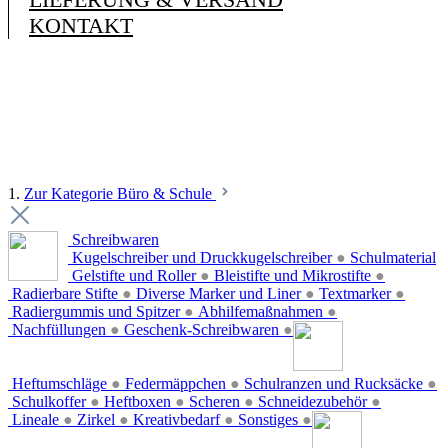
KONTAKT
1.
Zur Kategorie Büro & Schule
Schreibwaren
Kugelschreiber und Druckkugelschreiber
●
Schulmaterial
Gelstifte und Roller
●
Bleistifte und Mikrostifte
●
Radierbare Stifte
●
Diverse Marker und Liner
●
Textmarker
●
Radiergummis und Spitzer
●
Abhilfemaßnahmen
●
Nachfüllungen
●
Geschenk-Schreibwaren
●
Heftumschläge
●
Federmäppchen
●
Schulranzen und Rucksäcke
●
Schulkoffer
●
Heftboxen
●
Scheren
●
Schneidezubehör
●
Lineale
●
Zirkel
●
Kreativbedarf
●
Sonstiges
●