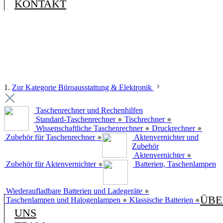
KONTAKT
1.
Zur Kategorie Büroausstattung & Elektronik
Taschenrechner und Rechenhilfen
Standard-Taschenrechner
●
Tischrechner
●
Wissenschaftliche Taschenrechner
●
Druckrechner
●
Zubehör für Taschenrechner
●
Aktenvernichter und
Zubehör
Aktenvernichter
●
Zubehör für Aktenvernichter
●
Batterien, Taschenlampen
Wiederaufladbare Batterien und Ladegeräte
●
ÜBE
Taschenlampen und Halogenlampen
●
Klassische Batterien
●
UNS