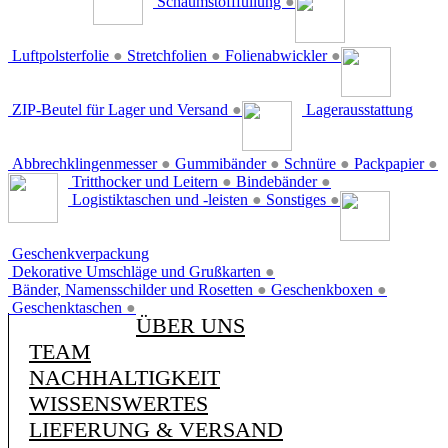
Schaumstofffüllung
●
Luftpolsterfolie
●
Stretchfolien
●
Folienabwickler
●
ZIP-Beutel für Lager und Versand
●
Lagerausstattung
Abbrechklingenmesser
●
Gummibänder
●
Schnüre
●
Packpapier
●
Tritthocker und Leitern
●
Bindebänder
●
Logistiktaschen und -leisten
●
Sonstiges
●
Geschenkverpackung
Dekorative Umschläge und Grußkarten
●
Bänder, Namensschilder und Rosetten
●
Geschenkboxen
●
Geschenktaschen
●
ÜBER UNS
TEAM
NACHHALTIGKEIT
WISSENSWERTES
LIEFERUNG & VERSAND