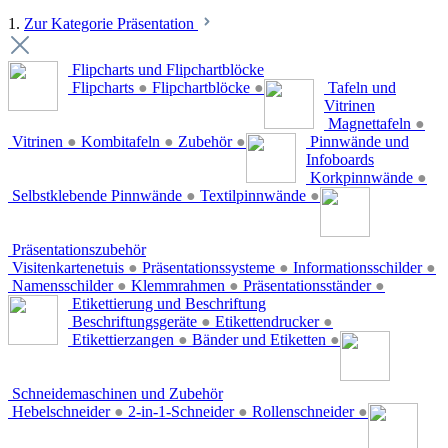
1.
Zur Kategorie Präsentation
Flipcharts und Flipchartblöcke
Flipcharts
●
Flipchartblöcke
●
Tafeln und
Vitrinen
Magnettafeln
●
Vitrinen
●
Kombitafeln
●
Zubehör
●
Pinnwände und
Infoboards
Korkpinnwände
●
Selbstklebende Pinnwände
●
Textilpinnwände
●
Präsentationszubehör
Visitenkartenetuis
●
Präsentationssysteme
●
Informationsschilder
●
Namensschilder
●
Klemmrahmen
●
Präsentationsständer
●
Etikettierung und Beschriftung
Beschriftungsgeräte
●
Etikettendrucker
●
Etikettierzangen
●
Bänder und Etiketten
●
Schneidemaschinen und Zubehör
Hebelschneider
●
2-in-1-Schneider
●
Rollenschneider
●