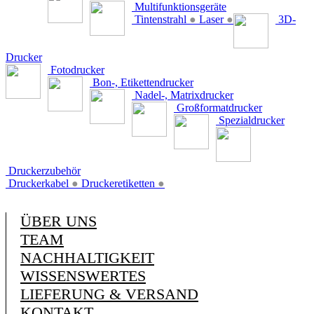
Multifunktionsgeräte
Tintenstrahl
●
Laser
●
3D-
Drucker
Fotodrucker
Bon-, Etikettendrucker
Nadel-, Matrixdrucker
Großformatdrucker
Spezialdrucker
Druckerzubehör
Druckerkabel
●
Druckeretiketten
●
ÜBER UNS
TEAM
NACHHALTIGKEIT
WISSENSWERTES
LIEFERUNG & VERSAND
KONTAKT