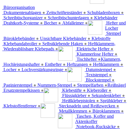
Büroorganisation
Dokumentenablagen
●
Zeitschriftenständer
●
Schubladenboxen
●
Schreibtischorganizer
●
Schreibtischunterlagen
●
Klebebänder
Drahtkorb-Systeme
●
Becher
●
Abfalleimer
●
Hefter und
Locher
Stempel
Büroklebebänder
●
Unsichtbare Klebebänder
●
Klebstoffe
Klebebandabroller
●
Selbstklebende Haken
●
Heftklammern,
Wiederablösbare Klebepads
●
Elektrische Hefter
●
Klammerlose Hefter
●
Tischhefter
●
Klammern,
Hochleistungshafter
●
Enthefter
●
Heftzangen
●
Heftklammern
●
Locher
●
Lochverstärkungsringe
●
Datumstempel
●
Textstempel
●
Blockstempel
●
Paginierstempel
●
Nummern-Stempel
●
Stempelfarben
●
Reißnägel
Ersatzstempelkissen
●
Klebestifte
●
Kleberoller
●
Flüssigkleber
●
Sekundenkleber
●
Heißklebepistolen
●
Sprühkleber
●
Klebstoffentferner
●
Stecknadeln und Reißzwecken
●
Metallklemmen
●
Büroklammern
●
Taschen, Koffer und
Aktenkoffer
Notebook-Rucksäcke
●