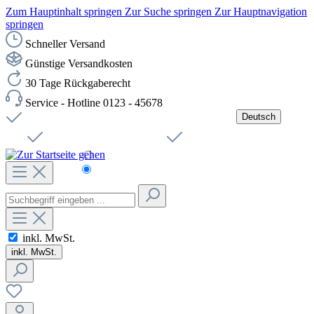
Zum Hauptinhalt springen
Zur Suche springen
Zur Hauptnavigation
springen
Schneller Versand
Günstige Versandkosten
30 Tage Rückgaberecht
Service - Hotline 0123 - 45678
Deutsch
Versandkostenfreie Lieferung ab 49,00€ Netto
Jobs
Sichere SSL-Verbindung
Schnelle Lieferung
Čeština
Helpdesk
Nachhaltigkeit
Deutsch
inkl. MwSt.
inkl. MwSt.