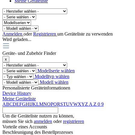
Meine Geräteliste
Anmelden
oder
Registrieren
um Geräteliste zu verwenden
Wird geladen...
Geräte- und Zubehör Finder
x
Modellserie wählen
Modelltyp wählen
Modell wählen
Personalisierte Geräteinformationen
Device History
Meine Geräteliste
A
B
C
D
E
F
G
H
I
J
K
L
M
N
O
P
Q
R
S
T
U
V
W
X
Y
Z
A
Z
0
9
Um die Geräteliste nutzen zu können,
müssen Sie sich
anmelden
oder
registrieren
Vorteile eines Accounts
Beschleunigung des Bestellprozesses