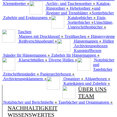
Klemmbretter
●
Archiv- und Taschenordner
●
Katalog-
Ringordner
●
Hebelordner
●
und
Register und Trennblätter
●
Sortierbücher
Zubehör und Ergänzungen
●
Katalogbücher
●
Etuis,
Sortierbücher
●
Umschläge,
Unterschriftenbücher
●
Taschen
Mappen mit Druckknopf
●
Textiltaschen
●
Hängesysteme
Reißverschlussbeutel
●
Hängemappen
●
Hüllen
Archivierungsboxen
Kunststoffboxen
Ständer für Hängemappen
●
Zubehör für Hängemappen
●
Klarsichthüllen
●
Diverse Hüllen
●
Notizbücher
und
Tagebücher
Zeitschriftenständer
●
Papierarchivboxen
●
Archivierungsklammern
●
Organizer
●
Ablageboxen
●
Karteikästen und Zubehör
●
ÜBER UNS
TEAM
Notizbücher und Berichtshefte
●
Tagebücher und Organisatoren
●
NACHHALTIGKEIT
WISSENSWERTES