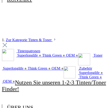
1.
Zur Kategorie Tinten & Toner
Tintenpatronen
Superlonglife
●
Think Green
●
OEM
●
Toner
Superlonglife
●
Think Green
●
OEM
●
Zubehör
Superlonglife
●
Think Green
●
OEM
●
Nutzen Sie unseren 1-2-3 Tinten/Toner
Finder!
ÜBER UNS