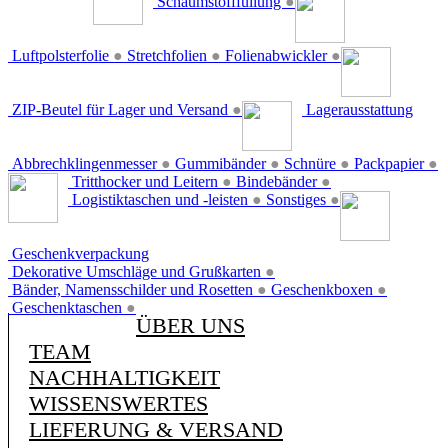
Schaumstofffüllung
●
Luftpolsterfolie
●
Stretchfolien
●
Folienabwickler
●
ZIP-Beutel für Lager und Versand
●
Lagerausstattung
Abbrechklingenmesser
●
Gummibänder
●
Schnüre
●
Packpapier
●
Tritthocker und Leitern
●
Bindebänder
●
Logistiktaschen und -leisten
●
Sonstiges
●
Geschenkverpackung
Dekorative Umschläge und Grußkarten
●
Bänder, Namensschilder und Rosetten
●
Geschenkboxen
●
Geschenktaschen
●
ÜBER UNS
TEAM
NACHHALTIGKEIT
WISSENSWERTES
LIEFERUNG & VERSAND