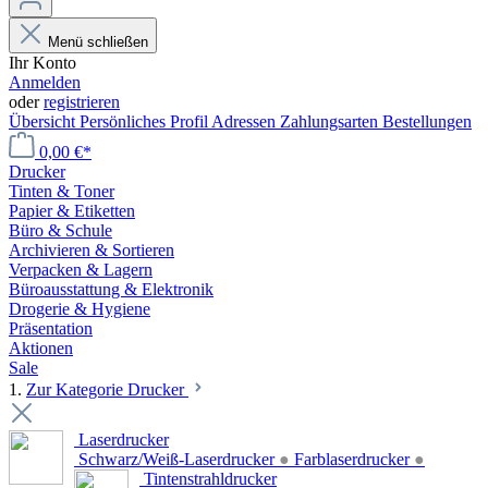
Menü schließen
Ihr Konto
Anmelden
oder
registrieren
Übersicht
Persönliches Profil
Adressen
Zahlungsarten
Bestellungen
0,00 €*
Drucker
Tinten & Toner
Papier & Etiketten
Büro & Schule
Archivieren & Sortieren
Verpacken & Lagern
Büroausstattung & Elektronik
Drogerie & Hygiene
Präsentation
Aktionen
Sale
1.
Zur Kategorie Drucker
Laserdrucker
Schwarz/Weiß-Laserdrucker
●
Farblaserdrucker
●
Tintenstrahldrucker