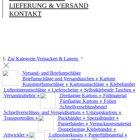
LIEFERUNG & VERSAND
KONTAKT
1.
Zur Kategorie Verpacken & Lagern
Versand- und Briefumschläge
Briefumschläge und Versandtaschen
●
Kartons
Kunststoffumschläge
●
Kartonumschläge
●
Klebebänder
Luftpolsterumschläge
●
Lieferscheine
●
Selbstklebende Taschen
●
Versandzubehör
●
Dreilagige Kartons
●
Füllmaterial
Fünflagige Kartons
●
Folien
Schnellverschlussbeutel
Schnellverschluss- und Versandkartons
●
Umzugskartons
●
Transportrollen
●
Packbänder
●
Spezialbänder
●
Papierbänder
●
Verpackungsmaterial
Doppelseitige Klebebänder
●
Abwickler
●
Luftpolsterkissen
●
Papierfüllmaterial
●