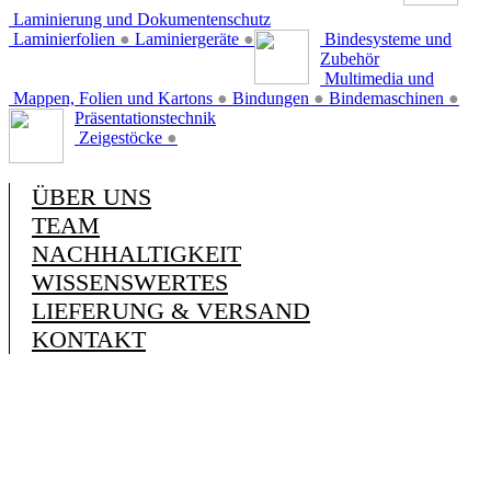
Laminierung und Dokumentenschutz
Laminierfolien
●
Laminiergeräte
●
Bindesysteme und
Zubehör
Multimedia und
Mappen, Folien und Kartons
●
Bindungen
●
Bindemaschinen
●
Präsentationstechnik
Zeigestöcke
●
ÜBER UNS
TEAM
NACHHALTIGKEIT
WISSENSWERTES
LIEFERUNG & VERSAND
KONTAKT