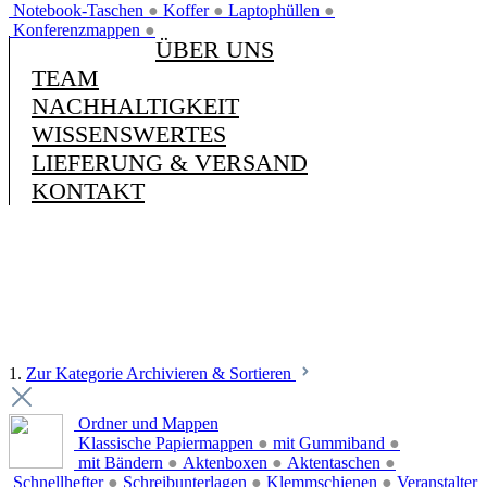
Notebook-Taschen
●
Koffer
●
Laptophüllen
●
Konferenzmappen
●
ÜBER UNS
TEAM
NACHHALTIGKEIT
WISSENSWERTES
LIEFERUNG & VERSAND
KONTAKT
1.
Zur Kategorie Archivieren & Sortieren
Ordner und Mappen
Klassische Papiermappen
●
mit Gummiband
●
mit Bändern
●
Aktenboxen
●
Aktentaschen
●
Schnellhefter
●
Schreibunterlagen
●
Klemmschienen
●
Veranstalter