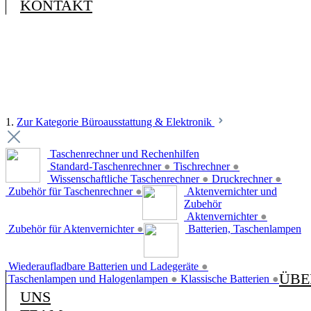
KONTAKT
1.
Zur Kategorie Büroausstattung & Elektronik
Taschenrechner und Rechenhilfen
Standard-Taschenrechner
●
Tischrechner
●
Wissenschaftliche Taschenrechner
●
Druckrechner
●
Zubehör für Taschenrechner
●
Aktenvernichter und
Zubehör
Aktenvernichter
●
Zubehör für Aktenvernichter
●
Batterien, Taschenlampen
Wiederaufladbare Batterien und Ladegeräte
●
ÜBE
Taschenlampen und Halogenlampen
●
Klassische Batterien
●
UNS