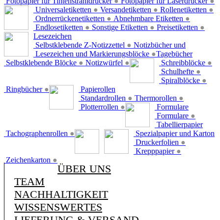
Fotopapier für Tintenstrahldrucker
●
Fotopapier für Laserdrucker
●
Universaletiketten
●
Versandetiketten
●
Rollenetiketten
●
Ordnerrückenetiketten
●
Abnehmbare Etiketten
●
Endlosetiketten
●
Sonstige Etiketten
●
Preisetiketten
●
Lesezeichen
Selbstklebende Z-Notizzettel
●
Notizbücher und
Lesezeichen und Markierungsblöcke
●
Tagebücher
Selbstklebende Blöcke
●
Notizwürfel
●
Schreibblöcke
●
Schulhefte
●
Spiralblöcke
●
Ringbücher
●
Papierollen
Standardrollen
●
Thermorollen
●
Plotterrollen
●
Formulare
Formulare
●
Tabellierpapier
Tachographenrollen
●
Spezialpapier und Karton
Druckerfolien
●
Krepppapier
●
Zeichenkarton
●
ÜBER UNS
TEAM
NACHHALTIGKEIT
WISSENSWERTES
LIEFERUNG & VERSAND