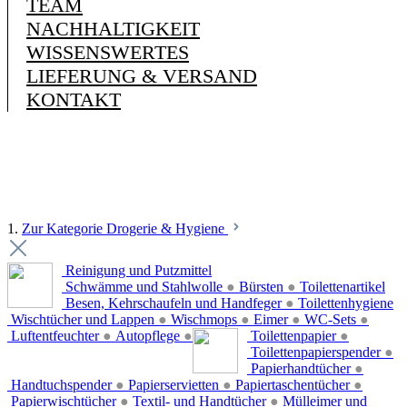
TEAM
NACHHALTIGKEIT
WISSENSWERTES
LIEFERUNG & VERSAND
KONTAKT
1.
Zur Kategorie Drogerie & Hygiene
Reinigung und Putzmittel
Schwämme und Stahlwolle
●
Bürsten
●
Toilettenartikel
Besen, Kehrschaufeln und Handfeger
●
Toilettenhygiene
Wischtücher und Lappen
●
Wischmops
●
Eimer
●
WC-Sets
●
Luftentfeuchter
●
Autopflege
●
Toilettenpapier
●
Toilettenpapierspender
●
Papierhandtücher
●
Handtuchspender
●
Papierservietten
●
Papiertaschentücher
●
Papierwischtücher
●
Textil- und Handtücher
●
Mülleimer und