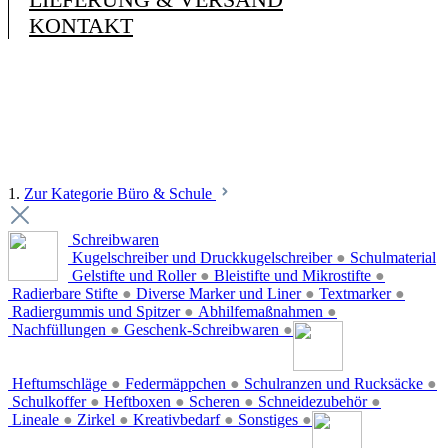
KONTAKT
1.
Zur Kategorie Büro & Schule
Schreibwaren
Kugelschreiber und Druckkugelschreiber
●
Schulmaterial
Gelstifte und Roller
●
Bleistifte und Mikrostifte
●
Radierbare Stifte
●
Diverse Marker und Liner
●
Textmarker
●
Radiergummis und Spitzer
●
Abhilfemaßnahmen
●
Nachfüllungen
●
Geschenk-Schreibwaren
●
Heftumschläge
●
Federmäppchen
●
Schulranzen und Rucksäcke
●
Schulkoffer
●
Heftboxen
●
Scheren
●
Schneidezubehör
●
Lineale
●
Zirkel
●
Kreativbedarf
●
Sonstiges
●