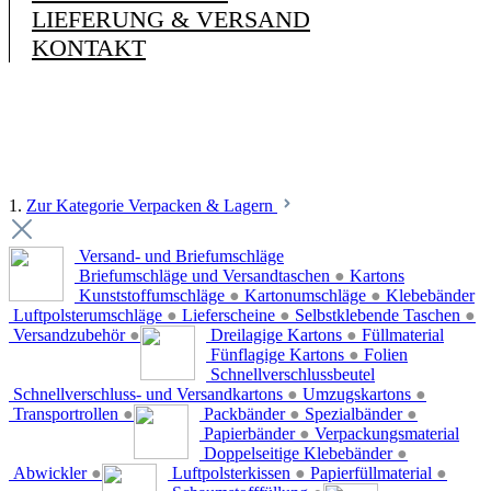
LIEFERUNG & VERSAND
KONTAKT
1.
Zur Kategorie Verpacken & Lagern
Versand- und Briefumschläge
Briefumschläge und Versandtaschen
●
Kartons
Kunststoffumschläge
●
Kartonumschläge
●
Klebebänder
Luftpolsterumschläge
●
Lieferscheine
●
Selbstklebende Taschen
●
Versandzubehör
●
Dreilagige Kartons
●
Füllmaterial
Fünflagige Kartons
●
Folien
Schnellverschlussbeutel
Schnellverschluss- und Versandkartons
●
Umzugskartons
●
Transportrollen
●
Packbänder
●
Spezialbänder
●
Papierbänder
●
Verpackungsmaterial
Doppelseitige Klebebänder
●
Abwickler
●
Luftpolsterkissen
●
Papierfüllmaterial
●