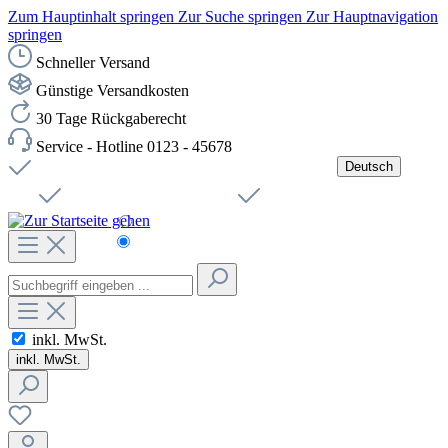
Zum Hauptinhalt springen
Zur Suche springen
Zur Hauptnavigation
springen
Schneller Versand
Günstige Versandkosten
30 Tage Rückgaberecht
Service - Hotline 0123 - 45678
Deutsch
Versandkostenfreie Lieferung ab 49,00€ Netto
Jobs
Sichere SSL-Verbindung
Schnelle Lieferung
Čeština
Helpdesk
Nachhaltigkeit
Deutsch
inkl. MwSt.
inkl. MwSt.