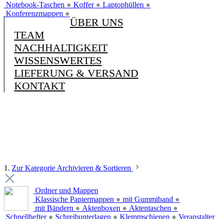
Notebook-Taschen
●
Koffer
●
Laptophüllen
●
Konferenzmappen
●
ÜBER UNS
TEAM
NACHHALTIGKEIT
WISSENSWERTES
LIEFERUNG & VERSAND
KONTAKT
1.
Zur Kategorie Archivieren & Sortieren
Ordner und Mappen
Klassische Papiermappen
●
mit Gummiband
●
mit Bändern
●
Aktenboxen
●
Aktentaschen
●
Schnellhefter
●
Schreibunterlagen
●
Klemmschienen
●
Veranstalter