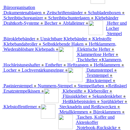
Büroorganisation
Dokumentenablagen
●
Zeitschriftenständer
●
Schubladenboxen
●
Schreibtischorganizer
●
Schreibtischunterlagen
●
Klebebänder
Drahtkorb-Systeme
●
Becher
●
Abfalleimer
●
Hefter und
Locher
Stempel
Büroklebebänder
●
Unsichtbare Klebebänder
●
Klebstoffe
Klebebandabroller
●
Selbstklebende Haken
●
Heftklammern,
Wiederablösbare Klebepads
●
Elektrische Hefter
●
Klammerlose Hefter
●
Tischhefter
●
Klammern,
Hochleistungshafter
●
Enthefter
●
Heftzangen
●
Heftklammern
●
Locher
●
Lochverstärkungsringe
●
Datumstempel
●
Textstempel
●
Blockstempel
●
Paginierstempel
●
Nummern-Stempel
●
Stempelfarben
●
Reißnägel
Ersatzstempelkissen
●
Klebestifte
●
Kleberoller
●
Flüssigkleber
●
Sekundenkleber
●
Heißklebepistolen
●
Sprühkleber
●
Klebstoffentferner
●
Stecknadeln und Reißzwecken
●
Metallklemmen
●
Büroklammern
●
Taschen, Koffer und
Aktenkoffer
Notebook-Rucksäcke
●