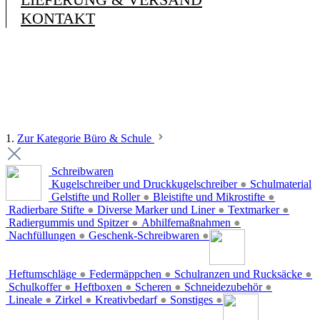
KONTAKT
1.
Zur Kategorie Büro & Schule
Schreibwaren
Kugelschreiber und Druckkugelschreiber
●
Schulmaterial
Gelstifte und Roller
●
Bleistifte und Mikrostifte
●
Radierbare Stifte
●
Diverse Marker und Liner
●
Textmarker
●
Radiergummis und Spitzer
●
Abhilfemaßnahmen
●
Nachfüllungen
●
Geschenk-Schreibwaren
●
Heftumschläge
●
Federmäppchen
●
Schulranzen und Rucksäcke
●
Schulkoffer
●
Heftboxen
●
Scheren
●
Schneidezubehör
●
Lineale
●
Zirkel
●
Kreativbedarf
●
Sonstiges
●