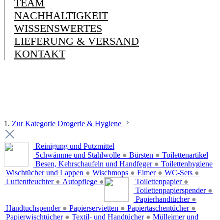
TEAM
NACHHALTIGKEIT
WISSENSWERTES
LIEFERUNG & VERSAND
KONTAKT
1.
Zur Kategorie Drogerie & Hygiene
Reinigung und Putzmittel
Schwämme und Stahlwolle
●
Bürsten
●
Toilettenartikel
Besen, Kehrschaufeln und Handfeger
●
Toilettenhygiene
Wischtücher und Lappen
●
Wischmops
●
Eimer
●
WC-Sets
●
Luftentfeuchter
●
Autopflege
●
Toilettenpapier
●
Toilettenpapierspender
●
Papierhandtücher
●
Handtuchspender
●
Papierservietten
●
Papiertaschentücher
●
Papierwischtücher
●
Textil- und Handtücher
●
Mülleimer und