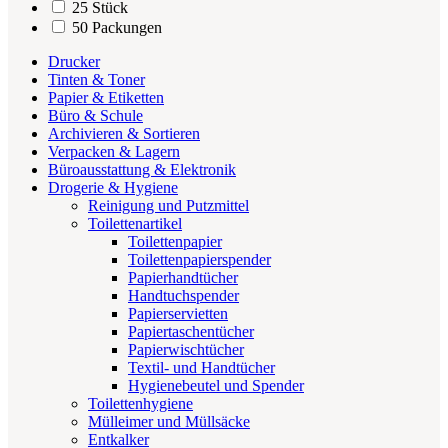
25 Stück
50 Packungen
Drucker
Tinten & Toner
Papier & Etiketten
Büro & Schule
Archivieren & Sortieren
Verpacken & Lagern
Büroausstattung & Elektronik
Drogerie & Hygiene
Reinigung und Putzmittel
Toilettenartikel
Toilettenpapier
Toilettenpapierspender
Papierhandtücher
Handtuchspender
Papierservietten
Papiertaschentücher
Papierwischtücher
Textil- und Handtücher
Hygienebeutel und Spender
Toilettenhygiene
Mülleimer und Müllsäcke
Entkalker