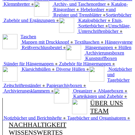
Klemmbretter
●
Archiv- und Taschenordner
●
Katalog-
Ringordner
●
Hebelordner
●
und
Register und Trennblätter
●
Sortierbücher
Zubehör und Ergänzungen
●
Katalogbücher
●
Etuis,
Sortierbücher
●
Umschläge,
Unterschriftenbücher
●
Taschen
Mappen mit Druckknopf
●
Textiltaschen
●
Hängesysteme
Reißverschlussbeutel
●
Hängemappen
●
Hüllen
Archivierungsboxen
Kunststoffboxen
Ständer für Hängemappen
●
Zubehör für Hängemappen
●
Klarsichthüllen
●
Diverse Hüllen
●
Notizbücher
und
Tagebücher
Zeitschriftenständer
●
Papierarchivboxen
●
Archivierungsklammern
●
Organizer
●
Ablageboxen
●
Karteikästen und Zubehör
●
ÜBER UNS
TEAM
Notizbücher und Berichtshefte
●
Tagebücher und Organisatoren
●
NACHHALTIGKEIT
WISSENSWERTES