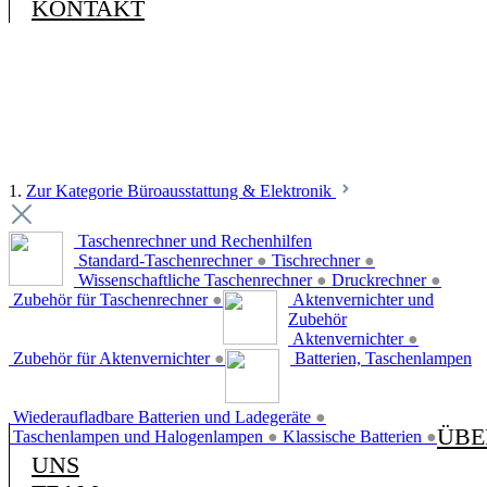
KONTAKT
1.
Zur Kategorie Büroausstattung & Elektronik
Taschenrechner und Rechenhilfen
Standard-Taschenrechner
●
Tischrechner
●
Wissenschaftliche Taschenrechner
●
Druckrechner
●
Zubehör für Taschenrechner
●
Aktenvernichter und
Zubehör
Aktenvernichter
●
Zubehör für Aktenvernichter
●
Batterien, Taschenlampen
Wiederaufladbare Batterien und Ladegeräte
●
ÜBE
Taschenlampen und Halogenlampen
●
Klassische Batterien
●
UNS