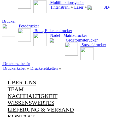
Multifunktionsgeräte
Tintenstrahl
●
Laser
●
3D-
Drucker
Fotodrucker
Bon-, Etikettendrucker
Nadel-, Matrixdrucker
Großformatdrucker
Spezialdrucker
Druckerzubehör
Druckerkabel
●
Druckeretiketten
●
ÜBER UNS
TEAM
NACHHALTIGKEIT
WISSENSWERTES
LIEFERUNG & VERSAND
KONTAKT