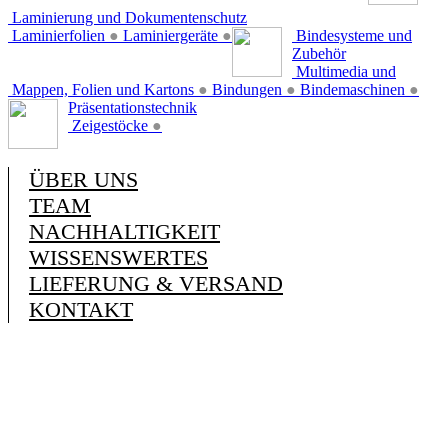
Laminierung und Dokumentenschutz
Laminierfolien
●
Laminiergeräte
●
Bindesysteme und
Zubehör
Multimedia und
Mappen, Folien und Kartons
●
Bindungen
●
Bindemaschinen
●
Präsentationstechnik
Zeigestöcke
●
ÜBER UNS
TEAM
NACHHALTIGKEIT
WISSENSWERTES
LIEFERUNG & VERSAND
KONTAKT