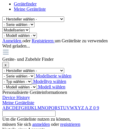
Gerätefinder
Meine Geräteliste
Anmelden
oder
Registrieren
um Geräteliste zu verwenden
Wird geladen...
Geräte- und Zubehör Finder
x
Modellserie wählen
Modelltyp wählen
Modell wählen
Personalisierte Geräteinformationen
Device History
Meine Geräteliste
A
B
C
D
E
F
G
H
I
J
K
L
M
N
O
P
Q
R
S
T
U
V
W
X
Y
Z
A
Z
0
9
Um die Geräteliste nutzen zu können,
müssen Sie sich
anmelden
oder
registrieren