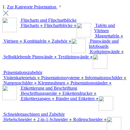
1.
Zur Kategorie Präsentation
Flipcharts und Flipchartblöcke
Flipcharts
●
Flipchartblöcke
●
Tafeln und
Vitrinen
Magnettafeln
●
Vitrinen
●
Kombitafeln
●
Zubehör
●
Pinnwände und
Infoboards
Korkpinnwände
●
Selbstklebende Pinnwände
●
Textilpinnwände
●
Präsentationszubehör
Visitenkartenetuis
●
Präsentationssysteme
●
Informationsschilder
●
Namensschilder
●
Klemmrahmen
●
Präsentationsständer
●
Etikettierung und Beschriftung
Beschriftungsgeräte
●
Etikettendrucker
●
Etikettierzangen
●
Bänder und Etiketten
●
Schneidemaschinen und Zubehör
Hebelschneider
●
2-in-1-Schneider
●
Rollenschneider
●