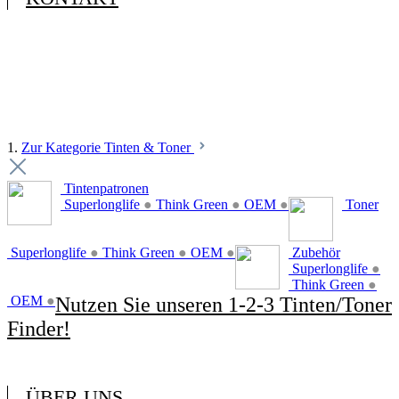
1.
Zur Kategorie Tinten & Toner
Tintenpatronen
Superlonglife
●
Think Green
●
OEM
●
Toner
Superlonglife
●
Think Green
●
OEM
●
Zubehör
Superlonglife
●
Think Green
●
OEM
●
Nutzen Sie unseren 1-2-3 Tinten/Toner
Finder!
ÜBER UNS