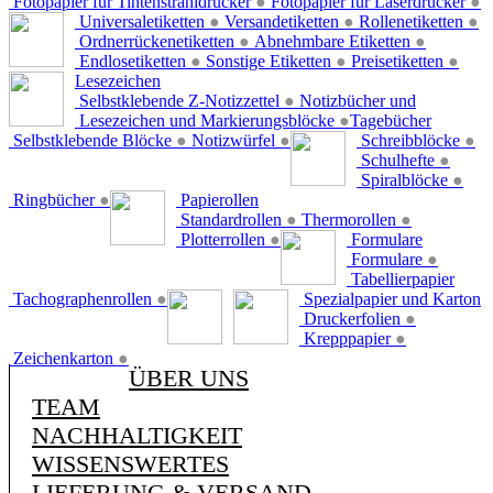
Fotopapier für Tintenstrahldrucker
●
Fotopapier für Laserdrucker
●
Universaletiketten
●
Versandetiketten
●
Rollenetiketten
●
Ordnerrückenetiketten
●
Abnehmbare Etiketten
●
Endlosetiketten
●
Sonstige Etiketten
●
Preisetiketten
●
Lesezeichen
Selbstklebende Z-Notizzettel
●
Notizbücher und
Lesezeichen und Markierungsblöcke
●
Tagebücher
Selbstklebende Blöcke
●
Notizwürfel
●
Schreibblöcke
●
Schulhefte
●
Spiralblöcke
●
Ringbücher
●
Papierollen
Standardrollen
●
Thermorollen
●
Plotterrollen
●
Formulare
Formulare
●
Tabellierpapier
Tachographenrollen
●
Spezialpapier und Karton
Druckerfolien
●
Krepppapier
●
Zeichenkarton
●
ÜBER UNS
TEAM
NACHHALTIGKEIT
WISSENSWERTES
LIEFERUNG & VERSAND