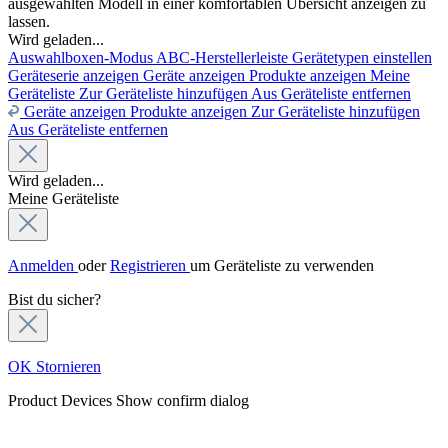
ausgewählten Modell in einer komfortablen Übersicht anzeigen zu
lassen.
Wird geladen...
Auswahlboxen-Modus
ABC-Herstellerleiste
Gerätetypen einstellen
Geräteserie anzeigen
Geräte anzeigen
Produkte anzeigen
Meine
Geräteliste
Zur Geräteliste hinzufügen
Aus Geräteliste entfernen
Geräte anzeigen
Produkte anzeigen
Zur Geräteliste hinzufügen
Aus Geräteliste entfernen
Wird geladen...
Meine Geräteliste
Anmelden
oder
Registrieren
um Geräteliste zu verwenden
Bist du sicher?
OK
Stornieren
Product Devices
Show confirm dialog