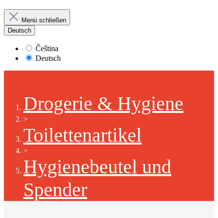
Menü schließen
Deutsch
Čeština
Deutsch
Drogerie & Hygiene
>
Toilettenartikel
>
Hygienebeutel und
Spender