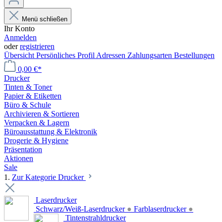
Menü schließen
Ihr Konto
Anmelden
oder
registrieren
Übersicht
Persönliches Profil
Adressen
Zahlungsarten
Bestellungen
0,00 €*
Drucker
Tinten & Toner
Papier & Etiketten
Büro & Schule
Archivieren & Sortieren
Verpacken & Lagern
Büroausstattung & Elektronik
Drogerie & Hygiene
Präsentation
Aktionen
Sale
1.
Zur Kategorie Drucker
Laserdrucker
Schwarz/Weiß-Laserdrucker
●
Farblaserdrucker
●
Tintenstrahldrucker