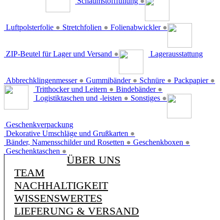
Schaumstofffüllung
●
Luftpolsterfolie
●
Stretchfolien
●
Folienabwickler
●
ZIP-Beutel für Lager und Versand
●
Lagerausstattung
Abbrechklingenmesser
●
Gummibänder
●
Schnüre
●
Packpapier
●
Tritthocker und Leitern
●
Bindebänder
●
Logistiktaschen und -leisten
●
Sonstiges
●
Geschenkverpackung
Dekorative Umschläge und Grußkarten
●
Bänder, Namensschilder und Rosetten
●
Geschenkboxen
●
Geschenktaschen
●
ÜBER UNS
TEAM
NACHHALTIGKEIT
WISSENSWERTES
LIEFERUNG & VERSAND