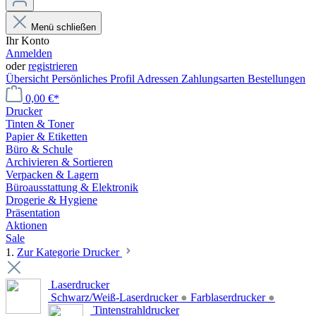
Menü schließen
Ihr Konto
Anmelden
oder
registrieren
Übersicht
Persönliches Profil
Adressen
Zahlungsarten
Bestellungen
0,00 €*
Drucker
Tinten & Toner
Papier & Etiketten
Büro & Schule
Archivieren & Sortieren
Verpacken & Lagern
Büroausstattung & Elektronik
Drogerie & Hygiene
Präsentation
Aktionen
Sale
1.
Zur Kategorie Drucker
Laserdrucker
Schwarz/Weiß-Laserdrucker
●
Farblaserdrucker
●
Tintenstrahldrucker