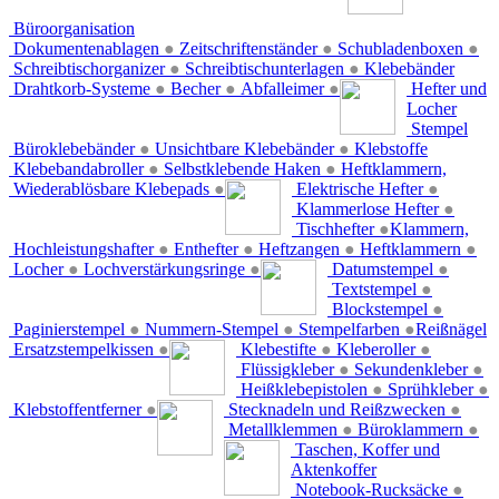
Büroorganisation
Dokumentenablagen
●
Zeitschriftenständer
●
Schubladenboxen
●
Schreibtischorganizer
●
Schreibtischunterlagen
●
Klebebänder
Drahtkorb-Systeme
●
Becher
●
Abfalleimer
●
Hefter und
Locher
Stempel
Büroklebebänder
●
Unsichtbare Klebebänder
●
Klebstoffe
Klebebandabroller
●
Selbstklebende Haken
●
Heftklammern,
Wiederablösbare Klebepads
●
Elektrische Hefter
●
Klammerlose Hefter
●
Tischhefter
●
Klammern,
Hochleistungshafter
●
Enthefter
●
Heftzangen
●
Heftklammern
●
Locher
●
Lochverstärkungsringe
●
Datumstempel
●
Textstempel
●
Blockstempel
●
Paginierstempel
●
Nummern-Stempel
●
Stempelfarben
●
Reißnägel
Ersatzstempelkissen
●
Klebestifte
●
Kleberoller
●
Flüssigkleber
●
Sekundenkleber
●
Heißklebepistolen
●
Sprühkleber
●
Klebstoffentferner
●
Stecknadeln und Reißzwecken
●
Metallklemmen
●
Büroklammern
●
Taschen, Koffer und
Aktenkoffer
Notebook-Rucksäcke
●