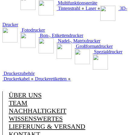
Multifunktionsgeräte
Tintenstrahl
●
Laser
●
3D-
Drucker
Fotodrucker
Bon-, Etikettendrucker
Nadel-, Matrixdrucker
Großformatdrucker
Spezialdrucker
Druckerzubehör
Druckerkabel
●
Druckeretiketten
●
ÜBER UNS
TEAM
NACHHALTIGKEIT
WISSENSWERTES
LIEFERUNG & VERSAND
KONTAKT