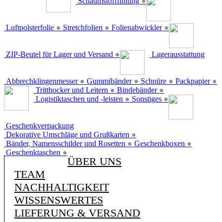
Schaumstofffüllung
●
Luftpolsterfolie
●
Stretchfolien
●
Folienabwickler
●
ZIP-Beutel für Lager und Versand
●
Lagerausstattung
Abbrechklingenmesser
●
Gummibänder
●
Schnüre
●
Packpapier
●
Tritthocker und Leitern
●
Bindebänder
●
Logistiktaschen und -leisten
●
Sonstiges
●
Geschenkverpackung
Dekorative Umschläge und Grußkarten
●
Bänder, Namensschilder und Rosetten
●
Geschenkboxen
●
Geschenktaschen
●
ÜBER UNS
TEAM
NACHHALTIGKEIT
WISSENSWERTES
LIEFERUNG & VERSAND