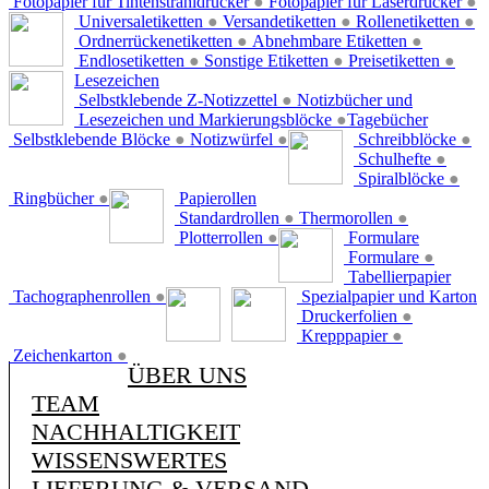
Fotopapier für Tintenstrahldrucker
●
Fotopapier für Laserdrucker
●
Universaletiketten
●
Versandetiketten
●
Rollenetiketten
●
Ordnerrückenetiketten
●
Abnehmbare Etiketten
●
Endlosetiketten
●
Sonstige Etiketten
●
Preisetiketten
●
Lesezeichen
Selbstklebende Z-Notizzettel
●
Notizbücher und
Lesezeichen und Markierungsblöcke
●
Tagebücher
Selbstklebende Blöcke
●
Notizwürfel
●
Schreibblöcke
●
Schulhefte
●
Spiralblöcke
●
Ringbücher
●
Papierollen
Standardrollen
●
Thermorollen
●
Plotterrollen
●
Formulare
Formulare
●
Tabellierpapier
Tachographenrollen
●
Spezialpapier und Karton
Druckerfolien
●
Krepppapier
●
Zeichenkarton
●
ÜBER UNS
TEAM
NACHHALTIGKEIT
WISSENSWERTES
LIEFERUNG & VERSAND