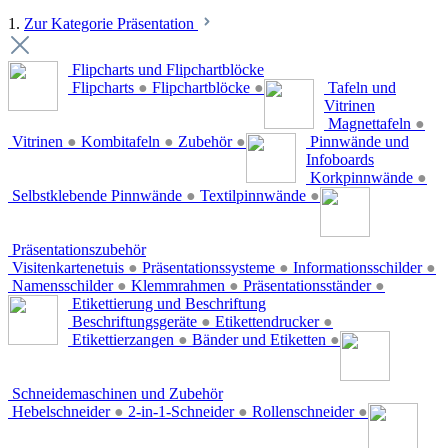
1.
Zur Kategorie Präsentation
Flipcharts und Flipchartblöcke
Flipcharts
●
Flipchartblöcke
●
Tafeln und
Vitrinen
Magnettafeln
●
Vitrinen
●
Kombitafeln
●
Zubehör
●
Pinnwände und
Infoboards
Korkpinnwände
●
Selbstklebende Pinnwände
●
Textilpinnwände
●
Präsentationszubehör
Visitenkartenetuis
●
Präsentationssysteme
●
Informationsschilder
●
Namensschilder
●
Klemmrahmen
●
Präsentationsständer
●
Etikettierung und Beschriftung
Beschriftungsgeräte
●
Etikettendrucker
●
Etikettierzangen
●
Bänder und Etiketten
●
Schneidemaschinen und Zubehör
Hebelschneider
●
2-in-1-Schneider
●
Rollenschneider
●