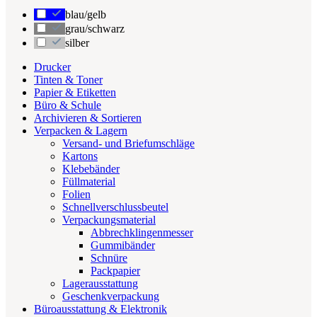
blau/gelb
grau/schwarz
silber
Drucker
Tinten & Toner
Papier & Etiketten
Büro & Schule
Archivieren & Sortieren
Verpacken & Lagern
Versand- und Briefumschläge
Kartons
Klebebänder
Füllmaterial
Folien
Schnellverschlussbeutel
Verpackungsmaterial
Abbrechklingenmesser
Gummibänder
Schnüre
Packpapier
Lagerausstattung
Geschenkverpackung
Büroausstattung & Elektronik