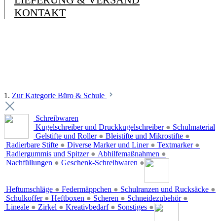
KONTAKT
1.
Zur Kategorie Büro & Schule
Schreibwaren
Kugelschreiber und Druckkugelschreiber
●
Schulmaterial
Gelstifte und Roller
●
Bleistifte und Mikrostifte
●
Radierbare Stifte
●
Diverse Marker und Liner
●
Textmarker
●
Radiergummis und Spitzer
●
Abhilfemaßnahmen
●
Nachfüllungen
●
Geschenk-Schreibwaren
●
Heftumschläge
●
Federmäppchen
●
Schulranzen und Rucksäcke
●
Schulkoffer
●
Heftboxen
●
Scheren
●
Schneidezubehör
●
Lineale
●
Zirkel
●
Kreativbedarf
●
Sonstiges
●