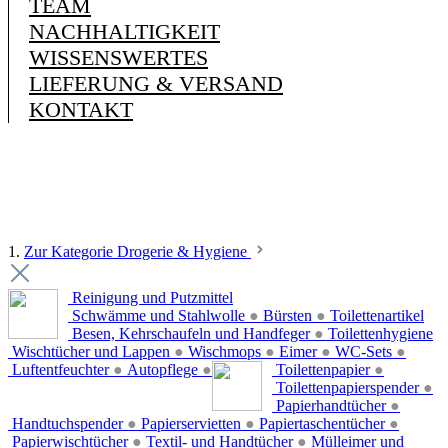
TEAM
NACHHALTIGKEIT
WISSENSWERTES
LIEFERUNG & VERSAND
KONTAKT
1.
Zur Kategorie Drogerie & Hygiene
Reinigung und Putzmittel
Schwämme und Stahlwolle
●
Bürsten
●
Toilettenartikel
Besen, Kehrschaufeln und Handfeger
●
Toilettenhygiene
Wischtücher und Lappen
●
Wischmops
●
Eimer
●
WC-Sets
●
Luftentfeuchter
●
Autopflege
●
Toilettenpapier
●
Toilettenpapierspender
●
Papierhandtücher
●
Handtuchspender
●
Papierservietten
●
Papiertaschentücher
●
Papierwischtücher
●
Textil- und Handtücher
●
Mülleimer und