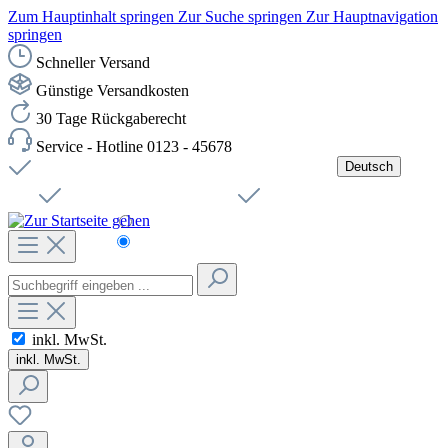
Zum Hauptinhalt springen
Zur Suche springen
Zur Hauptnavigation
springen
Schneller Versand
Günstige Versandkosten
30 Tage Rückgaberecht
Service - Hotline 0123 - 45678
Deutsch
Versandkostenfreie Lieferung ab 49,00€ Netto
Jobs
Sichere SSL-Verbindung
Schnelle Lieferung
Čeština
Helpdesk
Nachhaltigkeit
Deutsch
inkl. MwSt.
inkl. MwSt.