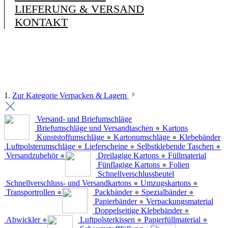
LIEFERUNG & VERSAND
KONTAKT
1.
Zur Kategorie Verpacken & Lagern
Versand- und Briefumschläge
Briefumschläge und Versandtaschen
●
Kartons
Kunststoffumschläge
●
Kartonumschläge
●
Klebebänder
Luftpolsterumschläge
●
Lieferscheine
●
Selbstklebende Taschen
●
Versandzubehör
●
Dreilagige Kartons
●
Füllmaterial
Fünflagige Kartons
●
Folien
Schnellverschlussbeutel
Schnellverschluss- und Versandkartons
●
Umzugskartons
●
Transportrollen
●
Packbänder
●
Spezialbänder
●
Papierbänder
●
Verpackungsmaterial
Doppelseitige Klebebänder
●
Abwickler
●
Luftpolsterkissen
●
Papierfüllmaterial
●