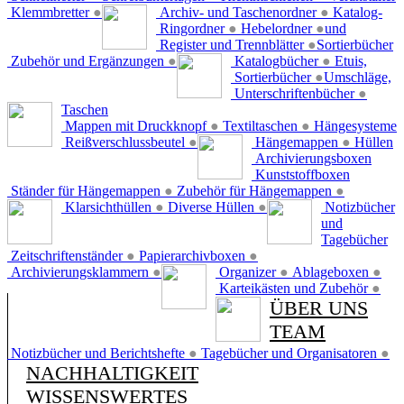
Klemmbretter
●
Archiv- und Taschenordner
●
Katalog-
Ringordner
●
Hebelordner
●
und
Register und Trennblätter
●
Sortierbücher
Zubehör und Ergänzungen
●
Katalogbücher
●
Etuis,
Sortierbücher
●
Umschläge,
Unterschriftenbücher
●
Taschen
Mappen mit Druckknopf
●
Textiltaschen
●
Hängesysteme
Reißverschlussbeutel
●
Hängemappen
●
Hüllen
Archivierungsboxen
Kunststoffboxen
Ständer für Hängemappen
●
Zubehör für Hängemappen
●
Klarsichthüllen
●
Diverse Hüllen
●
Notizbücher
und
Tagebücher
Zeitschriftenständer
●
Papierarchivboxen
●
Archivierungsklammern
●
Organizer
●
Ablageboxen
●
Karteikästen und Zubehör
●
ÜBER UNS
TEAM
Notizbücher und Berichtshefte
●
Tagebücher und Organisatoren
●
NACHHALTIGKEIT
WISSENSWERTES