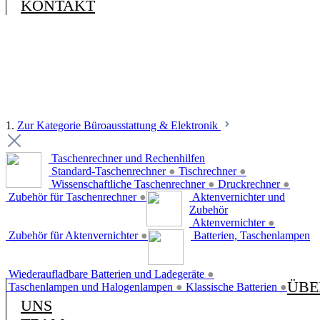
KONTAKT
1.
Zur Kategorie Büroausstattung & Elektronik
Taschenrechner und Rechenhilfen
Standard-Taschenrechner
●
Tischrechner
●
Wissenschaftliche Taschenrechner
●
Druckrechner
●
Zubehör für Taschenrechner
●
Aktenvernichter und
Zubehör
Aktenvernichter
●
Zubehör für Aktenvernichter
●
Batterien, Taschenlampen
Wiederaufladbare Batterien und Ladegeräte
●
ÜBE
Taschenlampen und Halogenlampen
●
Klassische Batterien
●
UNS