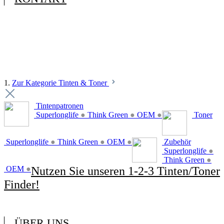
1.
Zur Kategorie Tinten & Toner
Tintenpatronen
Superlonglife
●
Think Green
●
OEM
●
Toner
Superlonglife
●
Think Green
●
OEM
●
Zubehör
Superlonglife
●
Think Green
●
OEM
●
Nutzen Sie unseren 1-2-3 Tinten/Toner
Finder!
ÜBER UNS