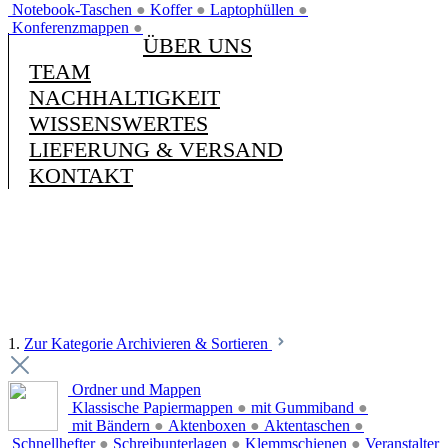
Notebook-Taschen
●
Koffer
●
Laptophüllen
●
Konferenzmappen
●
ÜBER UNS
TEAM
NACHHALTIGKEIT
WISSENSWERTES
LIEFERUNG & VERSAND
KONTAKT
1.
Zur Kategorie Archivieren & Sortieren
Ordner und Mappen
Klassische Papiermappen
●
mit Gummiband
●
mit Bändern
●
Aktenboxen
●
Aktentaschen
●
Schnellhefter
●
Schreibunterlagen
●
Klemmschienen
●
Veranstalter