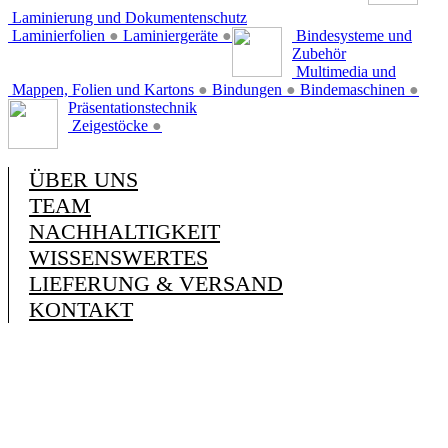
Laminierung und Dokumentenschutz
Laminierfolien
●
Laminiergeräte
●
Bindesysteme und
Zubehör
Multimedia und
Mappen, Folien und Kartons
●
Bindungen
●
Bindemaschinen
●
Präsentationstechnik
Zeigestöcke
●
ÜBER UNS
TEAM
NACHHALTIGKEIT
WISSENSWERTES
LIEFERUNG & VERSAND
KONTAKT