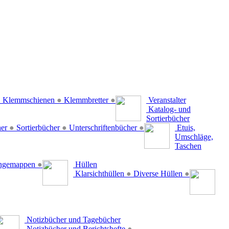
●
Klemmschienen
●
Klemmbretter
●
Veranstalter
Katalog- und
Sortierbücher
her
●
Sortierbücher
●
Unterschriftenbücher
●
Etuis,
Umschläge,
Taschen
ängemappen
●
Hüllen
Klarsichthüllen
●
Diverse Hüllen
●
Notizbücher und Tagebücher
Notizbücher und Berichtshefte
●