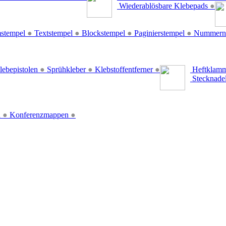
Wiederablösbare Klebepads
●
stempel
●
Textstempel
●
Blockstempel
●
Paginierstempel
●
Nummern
lebepistolen
●
Sprühkleber
●
Klebstoffentferner
●
Heftklamm
Stecknade
n
●
Konferenzmappen
●