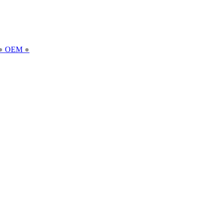
●
OEM
●