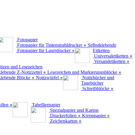
Fotopapier
Fotopapier für Tintenstrahldrucker
●
Selbstklebende
Fotopapier für Laserdrucker
●
Etiketten
Universaletiketten
●
Versandetiketten
●
tizen und Lesezeichen
klebende Z-Notizzettel
●
Lesezeichen und Markierungsblöcke
●
klebende Blöcke
●
Notizwürfel
●
Notizbücher und
Tagebücher
Schreibblöcke
●
ollen
●
Tabellierpapier
Spezialpapier und Karton
Druckerfolien
●
Krepppapier
●
Zeichenkarton
●