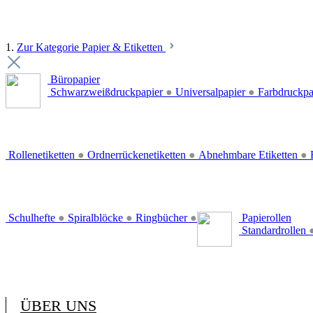
1.
Zur Kategorie Papier & Etiketten
Büropapier
Schwarzweißdruckpapier
●
Universalpapier
●
Farbdruckpa
Rollenetiketten
●
Ordnerrückenetiketten
●
Abnehmbare Etiketten
●
E
Schulhefte
●
Spiralblöcke
●
Ringbücher
●
Papierollen
Standardrollen
ÜBER UNS