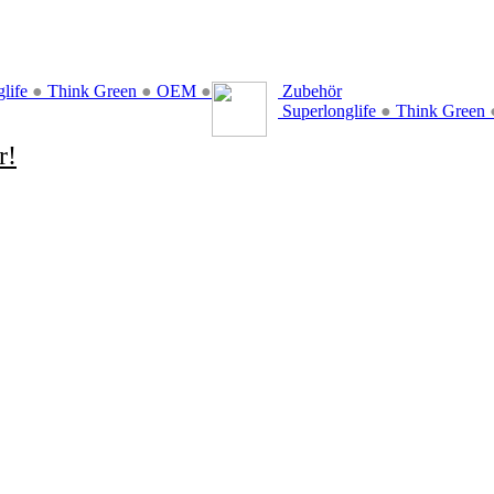
glife
●
Think Green
●
OEM
●
Zubehör
Superlonglife
●
Think Green
r!