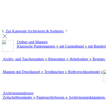
1.
Zur Kategorie Archivieren & Sortieren
Ordner und Mappen
Klassische Papiermappen
●
mit Gummiband
●
mit Bänder
Archiv- und Taschenordner
●
Ringordner
●
Hebelordner
●
Register 
Mappen mit Druckknopf
●
Textiltaschen
●
Reißverschlussbeutel
●
Archivierungsboxen
Zeitschriftenständer
●
Papierarchivboxen
●
Archivierungsklammern