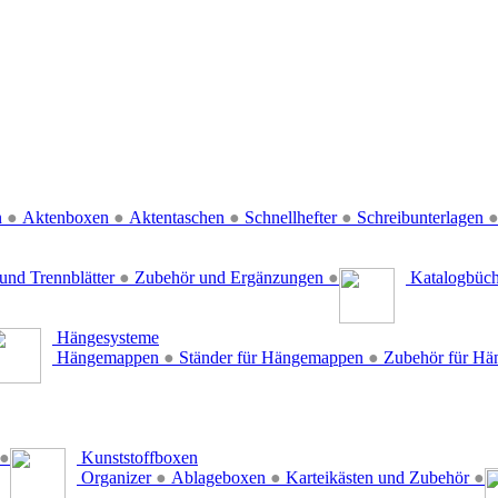
n
●
Aktenboxen
●
Aktentaschen
●
Schnellhefter
●
Schreibunterlagen
und Trennblätter
●
Zubehör und Ergänzungen
●
Katalogbüc
Hängesysteme
Hängemappen
●
Ständer für Hängemappen
●
Zubehör für H
●
Kunststoffboxen
Organizer
●
Ablageboxen
●
Karteikästen und Zubehör
●