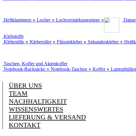
Heftklammern
●
Locher
●
Lochverstärkungsringe
●
Datum
Klebstoffe
Klebestifte
●
Kleberoller
●
Flüssigkleber
●
Sekundenkleber
●
Heißk
Taschen, Koffer und Aktenkoffer
Notebook-Rucksäcke
●
Notebook-Taschen
●
Koffer
●
Laptophülle
ÜBER UNS
TEAM
NACHHALTIGKEIT
WISSENSWERTES
LIEFERUNG & VERSAND
KONTAKT