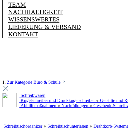
TEAM
NACHHALTIGKEIT
WISSENSWERTES
LIEFERUNG & VERSAND
KONTAKT
1.
Zur Kategorie Büro & Schule
Schreibwaren
Kugelschreiber und Druckkugelschreiber
●
Gelstifte und R
Abhilfemaßnahmen
●
Nachfüllungen
●
Geschenk-Schreib
Schreibtischorganizer
●
Schreibtischunterlagen
●
Drahtkorb-System