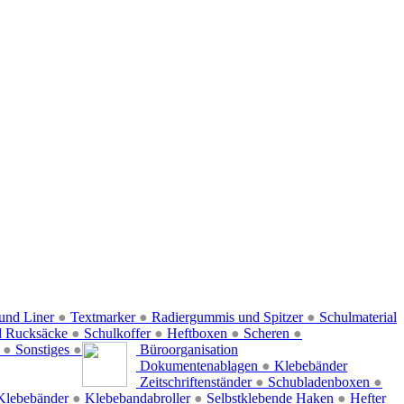
und Liner
●
Textmarker
●
Radiergummis und Spitzer
●
Schulmaterial
d Rucksäcke
●
Schulkoffer
●
Heftboxen
●
Scheren
●
f
●
Sonstiges
●
Büroorganisation
Dokumentenablagen
●
Klebebänder
Zeitschriftenständer
●
Schubladenboxen
●
Klebebänder
●
Klebebandabroller
●
Selbstklebende Haken
●
Hefter