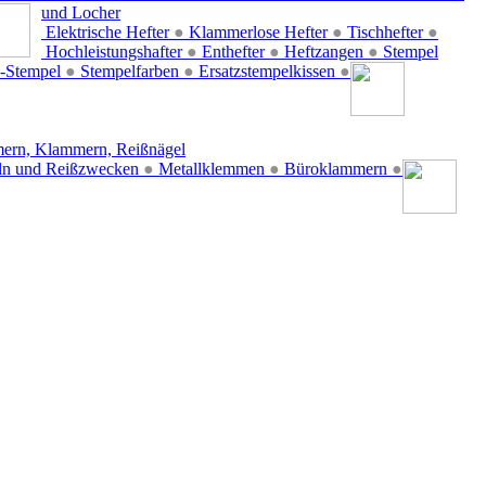
und Locher
Elektrische Hefter
●
Klammerlose Hefter
●
Tischhefter
●
Hochleistungshafter
●
Enthefter
●
Heftzangen
●
Stempel
-Stempel
●
Stempelfarben
●
Ersatzstempelkissen
●
ern, Klammern, Reißnägel
ln und Reißzwecken
●
Metallklemmen
●
Büroklammern
●