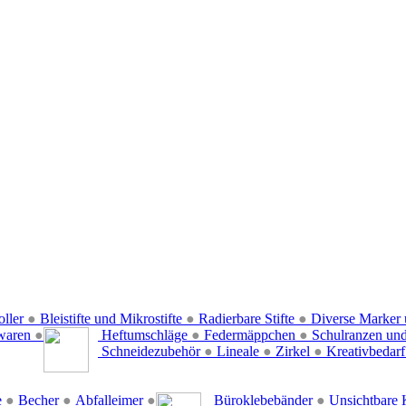
oller
●
Bleistifte und Mikrostifte
●
Radierbare Stifte
●
Diverse Marker 
waren
●
Heftumschläge
●
Federmäppchen
●
Schulranzen un
Schneidezubehör
●
Lineale
●
Zirkel
●
Kreativbedar
e
●
Becher
●
Abfalleimer
●
Büroklebebänder
●
Unsichtbare 