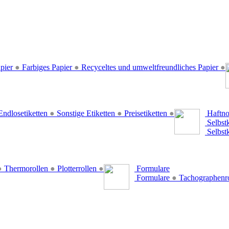
pier
●
Farbiges Papier
●
Recyceltes und umweltfreundliches Papier
●
ndlosetiketten
●
Sonstige Etiketten
●
Preisetiketten
●
Haftno
Selbst
Selbst
●
Thermorollen
●
Plotterrollen
●
Formulare
Formulare
●
Tachographenr