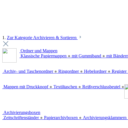
1.
Zur Kategorie Archivieren & Sortieren
Ordner und Mappen
Klassische Papiermappen
●
mit Gummiband
●
mit Bänder
Archiv- und Taschenordner
●
Ringordner
●
Hebelordner
●
Register 
Mappen mit Druckknopf
●
Textiltaschen
●
Reißverschlussbeutel
●
Archivierungsboxen
Zeitschriftenständer
●
Papierarchivboxen
●
Archivierungsklammern