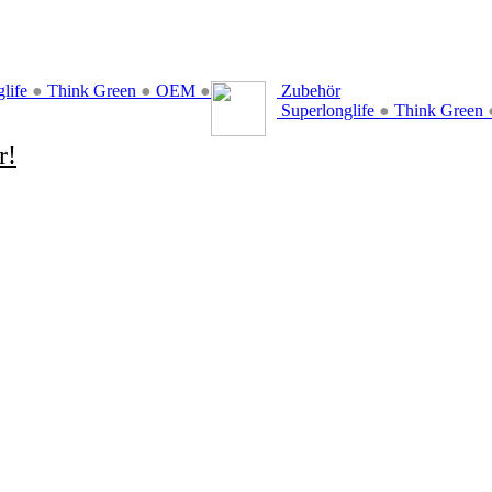
glife
●
Think Green
●
OEM
●
Zubehör
Superlonglife
●
Think Green
r!