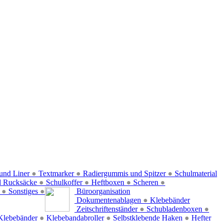
und Liner
●
Textmarker
●
Radiergummis und Spitzer
●
Schulmaterial
d Rucksäcke
●
Schulkoffer
●
Heftboxen
●
Scheren
●
f
●
Sonstiges
●
Büroorganisation
Dokumentenablagen
●
Klebebänder
Zeitschriftenständer
●
Schubladenboxen
●
Klebebänder
●
Klebebandabroller
●
Selbstklebende Haken
●
Hefter