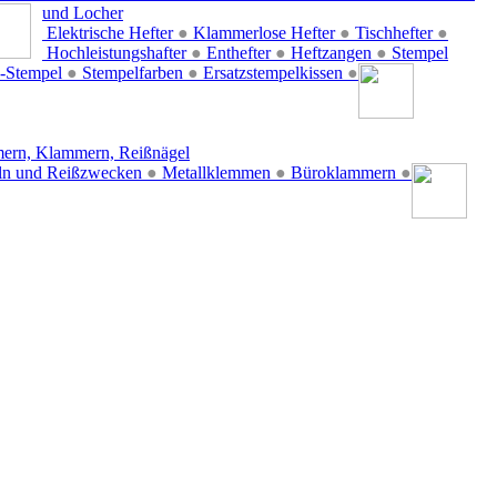
und Locher
Elektrische Hefter
●
Klammerlose Hefter
●
Tischhefter
●
Hochleistungshafter
●
Enthefter
●
Heftzangen
●
Stempel
-Stempel
●
Stempelfarben
●
Ersatzstempelkissen
●
ern, Klammern, Reißnägel
ln und Reißzwecken
●
Metallklemmen
●
Büroklammern
●