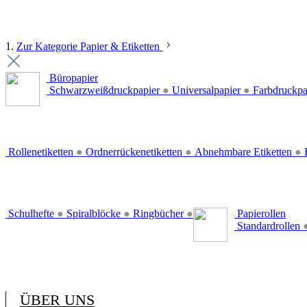
1.
Zur Kategorie Papier & Etiketten
Büropapier
Schwarzweißdruckpapier
●
Universalpapier
●
Farbdruckpa
Rollenetiketten
●
Ordnerrückenetiketten
●
Abnehmbare Etiketten
●
E
Schulhefte
●
Spiralblöcke
●
Ringbücher
●
Papierollen
Standardrollen
ÜBER UNS