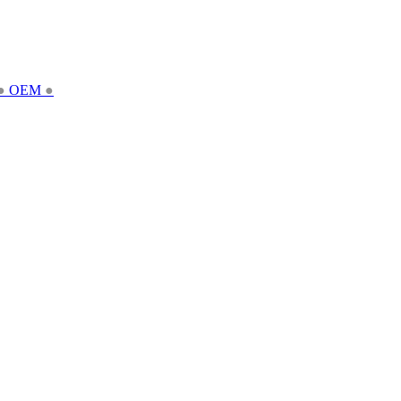
●
OEM
●