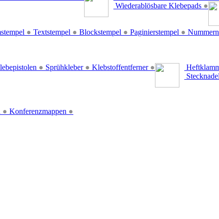
Wiederablösbare Klebepads
●
stempel
●
Textstempel
●
Blockstempel
●
Paginierstempel
●
Nummern
lebepistolen
●
Sprühkleber
●
Klebstoffentferner
●
Heftklamm
Stecknade
n
●
Konferenzmappen
●