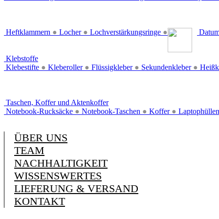
Heftklammern
●
Locher
●
Lochverstärkungsringe
●
Datum
Klebstoffe
Klebestifte
●
Kleberoller
●
Flüssigkleber
●
Sekundenkleber
●
Heißk
Taschen, Koffer und Aktenkoffer
Notebook-Rucksäcke
●
Notebook-Taschen
●
Koffer
●
Laptophülle
ÜBER UNS
TEAM
NACHHALTIGKEIT
WISSENSWERTES
LIEFERUNG & VERSAND
KONTAKT