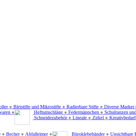
oller
●
Bleistifte und Mikrostifte
●
Radierbare Stifte
●
Diverse Marker 
waren
●
Heftumschläge
●
Federmäppchen
●
Schulranzen un
Schneidezubehör
●
Lineale
●
Zirkel
●
Kreativbedar
e
●
Becher
●
Abfalleimer
●
Büroklebebänder
●
Unsichtbare 