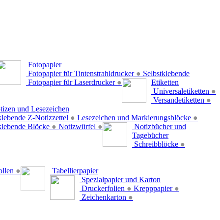
Fotopapier
Fotopapier für Tintenstrahldrucker
●
Selbstklebende
Fotopapier für Laserdrucker
●
Etiketten
Universaletiketten
●
Versandetiketten
●
tizen und Lesezeichen
klebende Z-Notizzettel
●
Lesezeichen und Markierungsblöcke
●
klebende Blöcke
●
Notizwürfel
●
Notizbücher und
Tagebücher
Schreibblöcke
●
ollen
●
Tabellierpapier
Spezialpapier und Karton
Druckerfolien
●
Krepppapier
●
Zeichenkarton
●