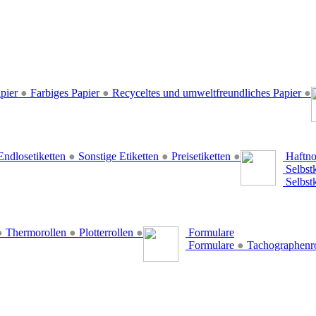
pier
●
Farbiges Papier
●
Recyceltes und umweltfreundliches Papier
●
ndlosetiketten
●
Sonstige Etiketten
●
Preisetiketten
●
Haftno
Selbst
Selbst
●
Thermorollen
●
Plotterrollen
●
Formulare
Formulare
●
Tachographenr