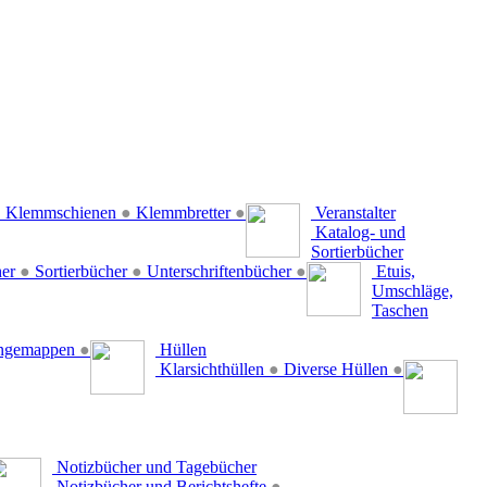
●
Klemmschienen
●
Klemmbretter
●
Veranstalter
Katalog- und
Sortierbücher
her
●
Sortierbücher
●
Unterschriftenbücher
●
Etuis,
Umschläge,
Taschen
ängemappen
●
Hüllen
Klarsichthüllen
●
Diverse Hüllen
●
Notizbücher und Tagebücher
Notizbücher und Berichtshefte
●