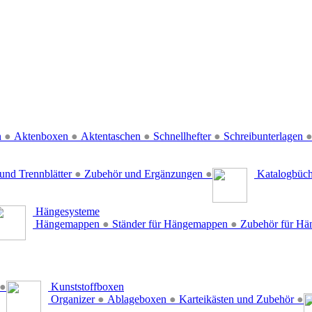
n
●
Aktenboxen
●
Aktentaschen
●
Schnellhefter
●
Schreibunterlagen
und Trennblätter
●
Zubehör und Ergänzungen
●
Katalogbüc
Hängesysteme
Hängemappen
●
Ständer für Hängemappen
●
Zubehör für H
●
Kunststoffboxen
Organizer
●
Ablageboxen
●
Karteikästen und Zubehör
●