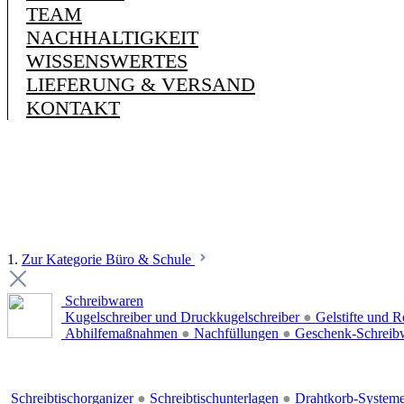
TEAM
NACHHALTIGKEIT
WISSENSWERTES
LIEFERUNG & VERSAND
KONTAKT
1.
Zur Kategorie Büro & Schule
Schreibwaren
Kugelschreiber und Druckkugelschreiber
●
Gelstifte und R
Abhilfemaßnahmen
●
Nachfüllungen
●
Geschenk-Schreib
Schreibtischorganizer
●
Schreibtischunterlagen
●
Drahtkorb-System