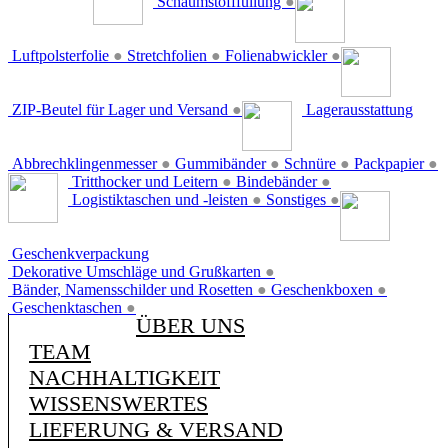
Schaumstofffüllung
●
Luftpolsterfolie
●
Stretchfolien
●
Folienabwickler
●
ZIP-Beutel für Lager und Versand
●
Lagerausstattung
Abbrechklingenmesser
●
Gummibänder
●
Schnüre
●
Packpapier
●
Tritthocker und Leitern
●
Bindebänder
●
Logistiktaschen und -leisten
●
Sonstiges
●
Geschenkverpackung
Dekorative Umschläge und Grußkarten
●
Bänder, Namensschilder und Rosetten
●
Geschenkboxen
●
Geschenktaschen
●
ÜBER UNS
TEAM
NACHHALTIGKEIT
WISSENSWERTES
LIEFERUNG & VERSAND