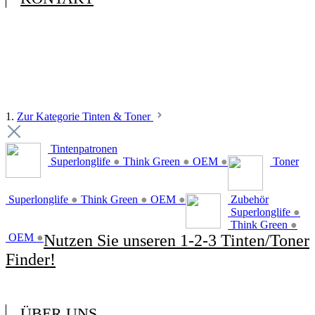
1.
Zur Kategorie Tinten & Toner
Tintenpatronen
Superlonglife
●
Think Green
●
OEM
●
Toner
Superlonglife
●
Think Green
●
OEM
●
Zubehör
Superlonglife
●
Think Green
●
OEM
●
Nutzen Sie unseren 1-2-3 Tinten/Toner
Finder!
ÜBER UNS