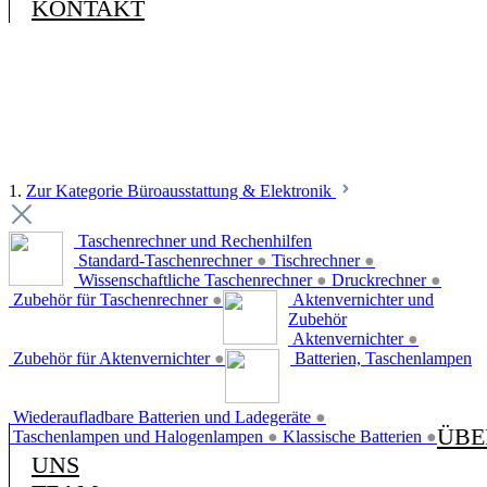
KONTAKT
1.
Zur Kategorie Büroausstattung & Elektronik
Taschenrechner und Rechenhilfen
Standard-Taschenrechner
●
Tischrechner
●
Wissenschaftliche Taschenrechner
●
Druckrechner
●
Zubehör für Taschenrechner
●
Aktenvernichter und
Zubehör
Aktenvernichter
●
Zubehör für Aktenvernichter
●
Batterien, Taschenlampen
Wiederaufladbare Batterien und Ladegeräte
●
ÜBE
Taschenlampen und Halogenlampen
●
Klassische Batterien
●
UNS