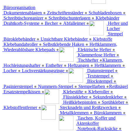
Büroorganisation
Dokumentenablagen
●
Zeitschriftenständer
●
Schubladenboxen
●
Schreibtischorganizer
●
Schreibtischunterlagen
●
Klebebänder
Drahtkorb-Systeme
●
Becher
●
Abfalleimer
●
Hefter und
Locher
Stempel
Büroklebebänder
●
Unsichtbare Klebebänder
●
Klebstoffe
Klebebandabroller
●
Selbstklebende Haken
●
Heftklammern,
Wiederablösbare Klebepads
●
Elektrische Hefter
●
Klammerlose Hefter
●
Tischhefter
●
Klammern,
Hochleistungshafter
●
Enthefter
●
Heftzangen
●
Heftklammern
●
Locher
●
Lochverstärkungsringe
●
Datumstempel
●
Textstempel
●
Blockstempel
●
Paginierstempel
●
Nummern-Stempel
●
Stempelfarben
●
Reißnägel
Ersatzstempelkissen
●
Klebestifte
●
Kleberoller
●
Flüssigkleber
●
Sekundenkleber
●
Heißklebepistolen
●
Sprühkleber
●
Klebstoffentferner
●
Stecknadeln und Reißzwecken
●
Metallklemmen
●
Büroklammern
●
Taschen, Koffer und
Aktenkoffer
Notebook-Rucksäcke
●