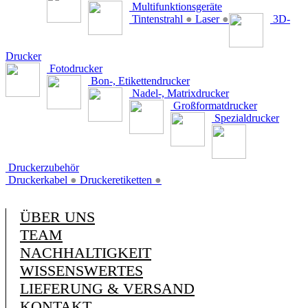
Multifunktionsgeräte
Tintenstrahl
●
Laser
●
3D-
Drucker
Fotodrucker
Bon-, Etikettendrucker
Nadel-, Matrixdrucker
Großformatdrucker
Spezialdrucker
Druckerzubehör
Druckerkabel
●
Druckeretiketten
●
ÜBER UNS
TEAM
NACHHALTIGKEIT
WISSENSWERTES
LIEFERUNG & VERSAND
KONTAKT