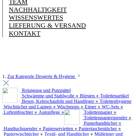
TEAM
NACHHALTIGKEIT
WISSENSWERTES
LIEFERUNG & VERSAND
KONTAKT
1.
Zur Kategorie Drogerie & Hygiene
Reinigung und Putzmittel
Schwämme und Stahlwolle
●
Bürsten
●
Toilettenartikel
Besen, Kehrschaufeln und Handfeger
●
Toilettenhygiene
Wischtücher und Lappen
●
Wischmops
●
Eimer
●
WC-Sets
●
Luftentfeuchter
●
Autopflege
●
Toilettenpapier
●
Toilettenpapierspender
●
Papierhandtücher
●
Handtuchspender
●
Papierservietten
●
Papiertaschentücher
●
Papierwischtücher
●
Textil- und Handtücher
●
Mülleimer und