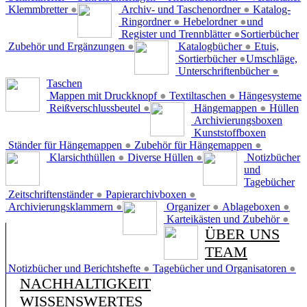
Klemmbretter
●
Archiv- und Taschenordner
●
Katalog-
Ringordner
●
Hebelordner
●
und
Register und Trennblätter
●
Sortierbücher
Zubehör und Ergänzungen
●
Katalogbücher
●
Etuis,
Sortierbücher
●
Umschläge,
Unterschriftenbücher
●
Taschen
Mappen mit Druckknopf
●
Textiltaschen
●
Hängesysteme
Reißverschlussbeutel
●
Hängemappen
●
Hüllen
Archivierungsboxen
Kunststoffboxen
Ständer für Hängemappen
●
Zubehör für Hängemappen
●
Klarsichthüllen
●
Diverse Hüllen
●
Notizbücher
und
Tagebücher
Zeitschriftenständer
●
Papierarchivboxen
●
Archivierungsklammern
●
Organizer
●
Ablageboxen
●
Karteikästen und Zubehör
●
ÜBER UNS
TEAM
Notizbücher und Berichtshefte
●
Tagebücher und Organisatoren
●
NACHHALTIGKEIT
WISSENSWERTES