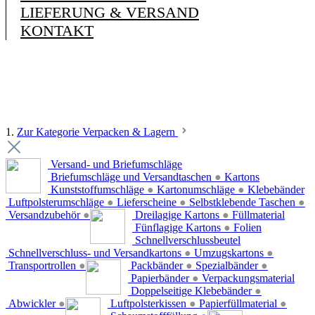
LIEFERUNG & VERSAND
KONTAKT
1.
Zur Kategorie Verpacken & Lagern
Versand- und Briefumschläge
Briefumschläge und Versandtaschen
●
Kartons
Kunststoffumschläge
●
Kartonumschläge
●
Klebebänder
Luftpolsterumschläge
●
Lieferscheine
●
Selbstklebende Taschen
●
Versandzubehör
●
Dreilagige Kartons
●
Füllmaterial
Fünflagige Kartons
●
Folien
Schnellverschlussbeutel
Schnellverschluss- und Versandkartons
●
Umzugskartons
●
Transportrollen
●
Packbänder
●
Spezialbänder
●
Papierbänder
●
Verpackungsmaterial
Doppelseitige Klebebänder
●
Abwickler
●
Luftpolsterkissen
●
Papierfüllmaterial
●