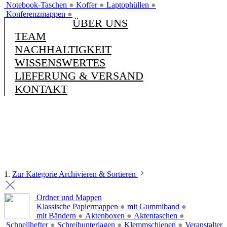
Notebook-Taschen
●
Koffer
●
Laptophüllen
●
Konferenzmappen
●
ÜBER UNS
TEAM
NACHHALTIGKEIT
WISSENSWERTES
LIEFERUNG & VERSAND
KONTAKT
1.
Zur Kategorie Archivieren & Sortieren
Ordner und Mappen
Klassische Papiermappen
●
mit Gummiband
●
mit Bändern
●
Aktenboxen
●
Aktentaschen
●
Schnellhefter
●
Schreibunterlagen
●
Klemmschienen
●
Veranstalter