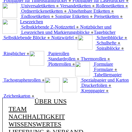
Fotopapier für Tintenstrahldrucker
●
Fotopapier für Laserdrucker
●
Universaletiketten
●
Versandetiketten
●
Rollenetiketten
●
Ordnerrückenetiketten
●
Abnehmbare Etiketten
●
Endlosetiketten
●
Sonstige Etiketten
●
Preisetiketten
●
Lesezeichen
Selbstklebende Z-Notizzettel
●
Notizbücher und
Lesezeichen und Markierungsblöcke
●
Tagebücher
Selbstklebende Blöcke
●
Notizwürfel
●
Schreibblöcke
●
Schulhefte
●
Spiralblöcke
●
Ringbücher
●
Papierollen
Standardrollen
●
Thermorollen
●
Plotterrollen
●
Formulare
Formulare
●
Tabellierpapier
Tachographenrollen
●
Spezialpapier und Karton
Druckerfolien
●
Krepppapier
●
Zeichenkarton
●
ÜBER UNS
TEAM
NACHHALTIGKEIT
WISSENSWERTES
LIEFERUNG & VERSAND