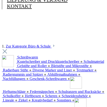
KONTAKT
1.
Zur Kategorie Büro & Schule
Schreibwaren
Kugelschreiber und Druckkugelschreiber
●
Schulmaterial
Gelstifte und Roller
●
Bleistifte und Mikrostifte
●
Radierbare Stifte
●
Diverse Marker und Liner
●
Textmarker
●
Radiergummis und Spitzer
●
Abhilfemaßnahmen
●
Nachfüllungen
●
Geschenk-Schreibwaren
●
Heftumschläge
●
Federmäppchen
●
Schulranzen und Rucksäcke
●
Schulkoffer
●
Heftboxen
●
Scheren
●
Schneidezubehör
●
Lineale
●
Zirkel
●
Kreativbedarf
●
Sonstiges
●