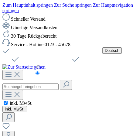
Zum Hauptinhalt springen
Zur Suche springen
Zur Hauptnavigation
springen
Schneller Versand
Günstige Versandkosten
30 Tage Rückgaberecht
Service - Hotline 0123 - 45678
Deutsch
Versandkostenfreie Lieferung ab 49,00€ Netto
Jobs
Sichere SSL-Verbindung
Schnelle Lieferung
Čeština
Helpdesk
Nachhaltigkeit
Deutsch
inkl. MwSt.
inkl. MwSt.