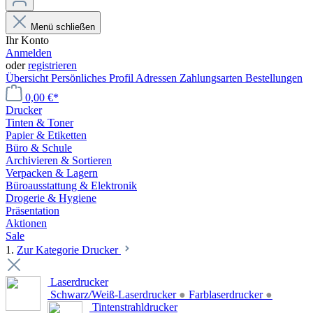
Menü schließen
Ihr Konto
Anmelden
oder
registrieren
Übersicht
Persönliches Profil
Adressen
Zahlungsarten
Bestellungen
0,00 €*
Drucker
Tinten & Toner
Papier & Etiketten
Büro & Schule
Archivieren & Sortieren
Verpacken & Lagern
Büroausstattung & Elektronik
Drogerie & Hygiene
Präsentation
Aktionen
Sale
1.
Zur Kategorie Drucker
Laserdrucker
Schwarz/Weiß-Laserdrucker
●
Farblaserdrucker
●
Tintenstrahldrucker