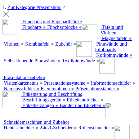
1.
Zur Kategorie Präsentation
Flipcharts und Flipchartblöcke
Flipcharts
●
Flipchartblöcke
●
Tafeln und
Vitrinen
Magnettafeln
●
Vitrinen
●
Kombitafeln
●
Zubehör
●
Pinnwände und
Infoboards
Korkpinnwände
●
Selbstklebende Pinnwände
●
Textilpinnwände
●
Präsentationszubehör
Visitenkartenetuis
●
Präsentationssysteme
●
Informationsschilder
●
Namensschilder
●
Klemmrahmen
●
Präsentationsständer
●
Etikettierung und Beschriftung
Beschriftungsgeräte
●
Etikettendrucker
●
Etikettierzangen
●
Bänder und Etiketten
●
Schneidemaschinen und Zubehör
Hebelschneider
●
2-in-1-Schneider
●
Rollenschneider
●