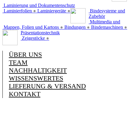
Laminierung und Dokumentenschutz
Laminierfolien
●
Laminiergeräte
●
Bindesysteme und
Zubehör
Multimedia und
Mappen, Folien und Kartons
●
Bindungen
●
Bindemaschinen
●
Präsentationstechnik
Zeigestöcke
●
ÜBER UNS
TEAM
NACHHALTIGKEIT
WISSENSWERTES
LIEFERUNG & VERSAND
KONTAKT