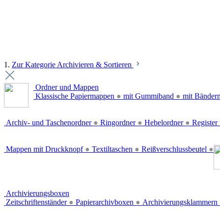
1.
Zur Kategorie Archivieren & Sortieren
Ordner und Mappen
Klassische Papiermappen
●
mit Gummiband
●
mit Bänder
Archiv- und Taschenordner
●
Ringordner
●
Hebelordner
●
Register 
Mappen mit Druckknopf
●
Textiltaschen
●
Reißverschlussbeutel
●
Archivierungsboxen
Zeitschriftenständer
●
Papierarchivboxen
●
Archivierungsklammern