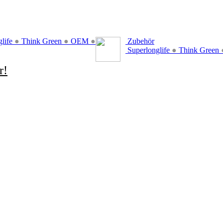
glife
●
Think Green
●
OEM
●
Zubehör
Superlonglife
●
Think Green
r!