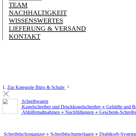
TEAM
NACHHALTIGKEIT
WISSENSWERTES
LIEFERUNG & VERSAND
KONTAKT
1.
Zur Kategorie Büro & Schule
Schreibwaren
Kugelschreiber und Druckkugelschreiber
●
Gelstifte und R
Abhilfemaßnahmen
●
Nachfüllungen
●
Geschenk-Schreib
Schreibtischorganizer
●
Schreibtischunterlagen
●
Drahtkorb-System