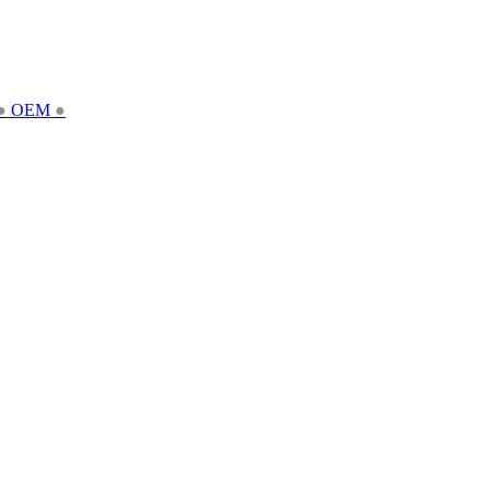
●
OEM
●