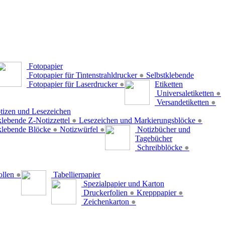
Fotopapier
Fotopapier für Tintenstrahldrucker
●
Selbstklebende
Fotopapier für Laserdrucker
●
Etiketten
Universaletiketten
●
Versandetiketten
●
tizen und Lesezeichen
klebende Z-Notizzettel
●
Lesezeichen und Markierungsblöcke
●
klebende Blöcke
●
Notizwürfel
●
Notizbücher und
Tagebücher
Schreibblöcke
●
ollen
●
Tabellierpapier
Spezialpapier und Karton
Druckerfolien
●
Krepppapier
●
Zeichenkarton
●