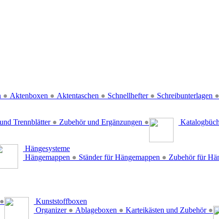
n
●
Aktenboxen
●
Aktentaschen
●
Schnellhefter
●
Schreibunterlagen
und Trennblätter
●
Zubehör und Ergänzungen
●
Katalogbüc
Hängesysteme
Hängemappen
●
Ständer für Hängemappen
●
Zubehör für H
●
Kunststoffboxen
Organizer
●
Ablageboxen
●
Karteikästen und Zubehör
●