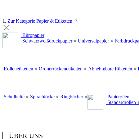
1.
Zur Kategorie Papier & Etiketten
Büropapier
Schwarzweißdruckpapier
●
Universalpapier
●
Farbdruckpa
Rollenetiketten
●
Ordnerrückenetiketten
●
Abnehmbare Etiketten
●
E
Schulhefte
●
Spiralblöcke
●
Ringbücher
●
Papierollen
Standardrollen
ÜBER UNS