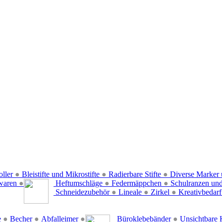
oller
●
Bleistifte und Mikrostifte
●
Radierbare Stifte
●
Diverse Marker 
waren
●
Heftumschläge
●
Federmäppchen
●
Schulranzen un
Schneidezubehör
●
Lineale
●
Zirkel
●
Kreativbedar
e
●
Becher
●
Abfalleimer
●
Büroklebebänder
●
Unsichtbare 