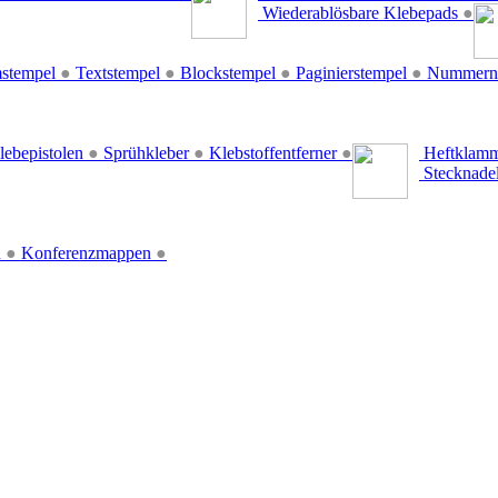
Wiederablösbare Klebepads
●
stempel
●
Textstempel
●
Blockstempel
●
Paginierstempel
●
Nummern
lebepistolen
●
Sprühkleber
●
Klebstoffentferner
●
Heftklamm
Stecknade
n
●
Konferenzmappen
●