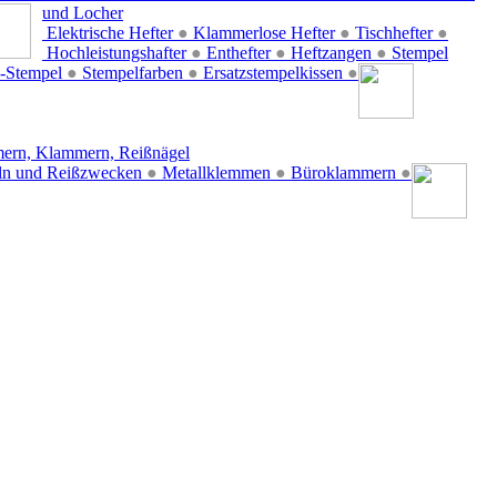
und Locher
Elektrische Hefter
●
Klammerlose Hefter
●
Tischhefter
●
Hochleistungshafter
●
Enthefter
●
Heftzangen
●
Stempel
-Stempel
●
Stempelfarben
●
Ersatzstempelkissen
●
ern, Klammern, Reißnägel
ln und Reißzwecken
●
Metallklemmen
●
Büroklammern
●