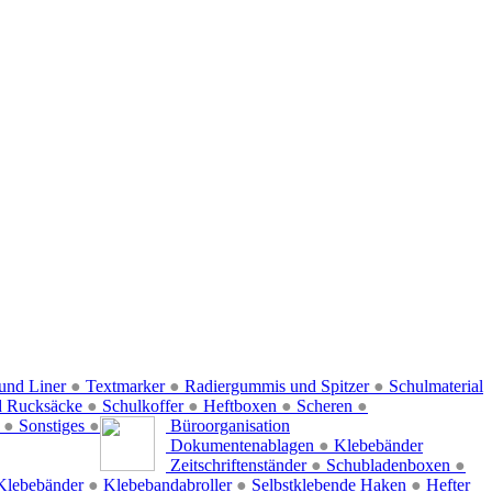
und Liner
●
Textmarker
●
Radiergummis und Spitzer
●
Schulmaterial
d Rucksäcke
●
Schulkoffer
●
Heftboxen
●
Scheren
●
f
●
Sonstiges
●
Büroorganisation
Dokumentenablagen
●
Klebebänder
Zeitschriftenständer
●
Schubladenboxen
●
Klebebänder
●
Klebebandabroller
●
Selbstklebende Haken
●
Hefter