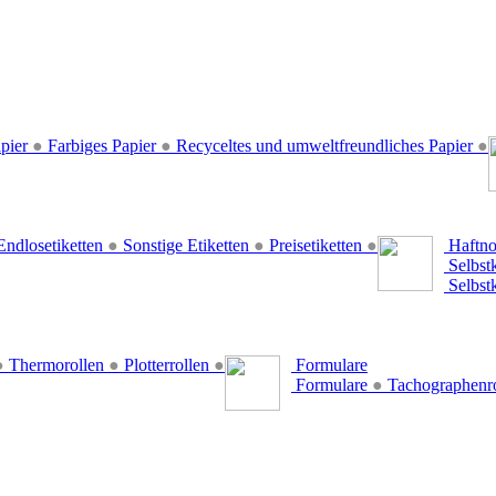
pier
●
Farbiges Papier
●
Recyceltes und umweltfreundliches Papier
●
ndlosetiketten
●
Sonstige Etiketten
●
Preisetiketten
●
Haftno
Selbst
Selbst
●
Thermorollen
●
Plotterrollen
●
Formulare
Formulare
●
Tachographenr