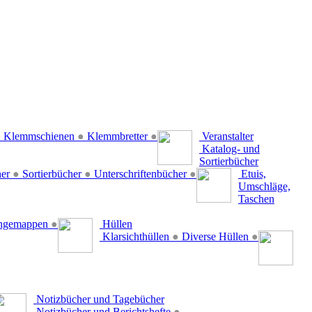
●
Klemmschienen
●
Klemmbretter
●
Veranstalter
Katalog- und
Sortierbücher
her
●
Sortierbücher
●
Unterschriftenbücher
●
Etuis,
Umschläge,
Taschen
ängemappen
●
Hüllen
Klarsichthüllen
●
Diverse Hüllen
●
Notizbücher und Tagebücher
Notizbücher und Berichtshefte
●