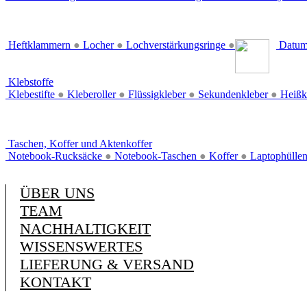
Heftklammern
●
Locher
●
Lochverstärkungsringe
●
Datum
Klebstoffe
Klebestifte
●
Kleberoller
●
Flüssigkleber
●
Sekundenkleber
●
Heißk
Taschen, Koffer und Aktenkoffer
Notebook-Rucksäcke
●
Notebook-Taschen
●
Koffer
●
Laptophülle
ÜBER UNS
TEAM
NACHHALTIGKEIT
WISSENSWERTES
LIEFERUNG & VERSAND
KONTAKT