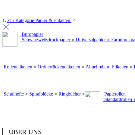
1.
Zur Kategorie Papier & Etiketten
Büropapier
Schwarzweißdruckpapier
●
Universalpapier
●
Farbdruckpa
Rollenetiketten
●
Ordnerrückenetiketten
●
Abnehmbare Etiketten
●
E
Schulhefte
●
Spiralblöcke
●
Ringbücher
●
Papierollen
Standardrollen
ÜBER UNS