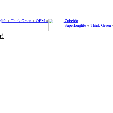
glife
●
Think Green
●
OEM
●
Zubehör
Superlonglife
●
Think Green
r!