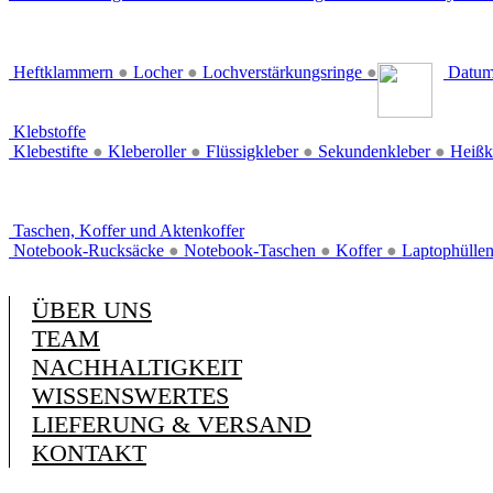
Heftklammern
●
Locher
●
Lochverstärkungsringe
●
Datum
Klebstoffe
Klebestifte
●
Kleberoller
●
Flüssigkleber
●
Sekundenkleber
●
Heißk
Taschen, Koffer und Aktenkoffer
Notebook-Rucksäcke
●
Notebook-Taschen
●
Koffer
●
Laptophülle
ÜBER UNS
TEAM
NACHHALTIGKEIT
WISSENSWERTES
LIEFERUNG & VERSAND
KONTAKT