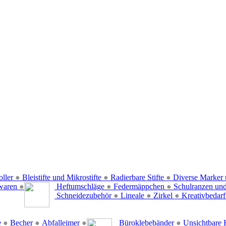
oller
●
Bleistifte und Mikrostifte
●
Radierbare Stifte
●
Diverse Marker 
waren
●
Heftumschläge
●
Federmäppchen
●
Schulranzen un
Schneidezubehör
●
Lineale
●
Zirkel
●
Kreativbedar
e
●
Becher
●
Abfalleimer
●
Büroklebebänder
●
Unsichtbare 