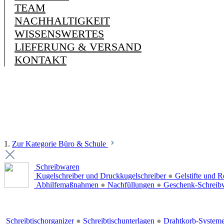
TEAM
NACHHALTIGKEIT
WISSENSWERTES
LIEFERUNG & VERSAND
KONTAKT
1.
Zur Kategorie Büro & Schule
Schreibwaren
Kugelschreiber und Druckkugelschreiber
●
Gelstifte und R
Abhilfemaßnahmen
●
Nachfüllungen
●
Geschenk-Schreib
Schreibtischorganizer
●
Schreibtischunterlagen
●
Drahtkorb-System