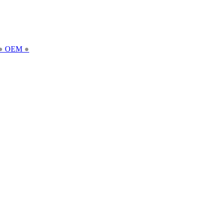
●
OEM
●