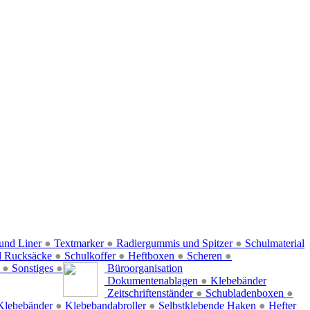
und Liner
●
Textmarker
●
Radiergummis und Spitzer
●
Schulmaterial
d Rucksäcke
●
Schulkoffer
●
Heftboxen
●
Scheren
●
f
●
Sonstiges
●
Büroorganisation
Dokumentenablagen
●
Klebebänder
Zeitschriftenständer
●
Schubladenboxen
●
Klebebänder
●
Klebebandabroller
●
Selbstklebende Haken
●
Hefter