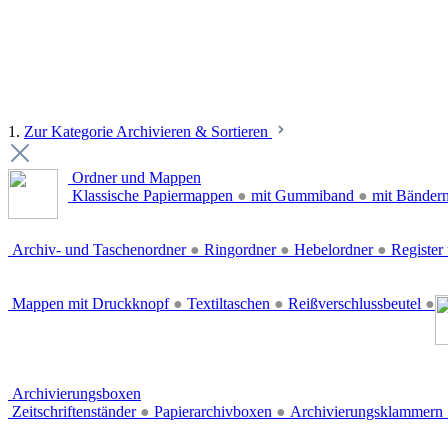
1.
Zur Kategorie Archivieren & Sortieren
Ordner und Mappen
Klassische Papiermappen
●
mit Gummiband
●
mit Bänder
Archiv- und Taschenordner
●
Ringordner
●
Hebelordner
●
Register 
Mappen mit Druckknopf
●
Textiltaschen
●
Reißverschlussbeutel
●
Archivierungsboxen
Zeitschriftenständer
●
Papierarchivboxen
●
Archivierungsklammern