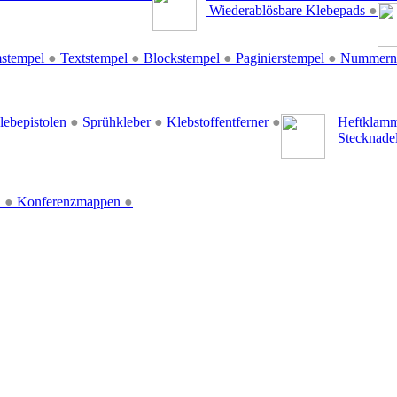
Wiederablösbare Klebepads
●
stempel
●
Textstempel
●
Blockstempel
●
Paginierstempel
●
Nummern
lebepistolen
●
Sprühkleber
●
Klebstoffentferner
●
Heftklamm
Stecknade
n
●
Konferenzmappen
●