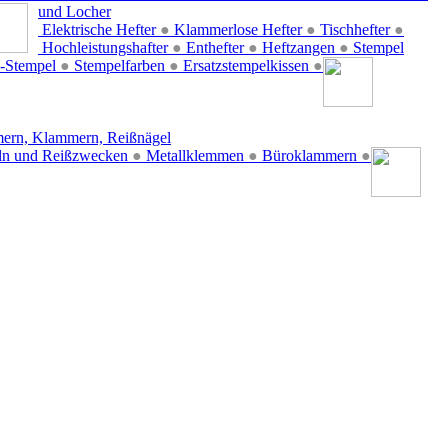
und Locher
Elektrische Hefter
●
Klammerlose Hefter
●
Tischhefter
●
Hochleistungshafter
●
Enthefter
●
Heftzangen
●
Stempel
-Stempel
●
Stempelfarben
●
Ersatzstempelkissen
●
ern, Klammern, Reißnägel
ln und Reißzwecken
●
Metallklemmen
●
Büroklammern
●