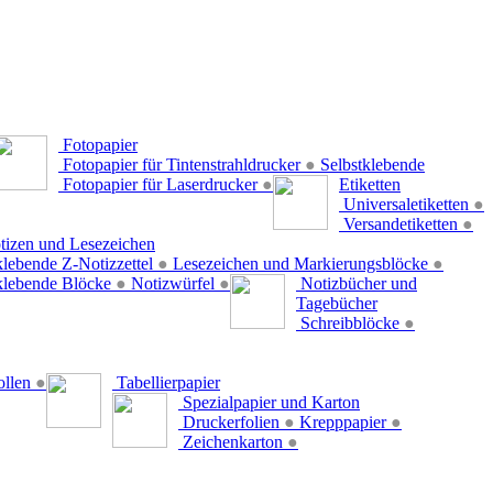
Fotopapier
Fotopapier für Tintenstrahldrucker
●
Selbstklebende
Fotopapier für Laserdrucker
●
Etiketten
Universaletiketten
●
Versandetiketten
●
tizen und Lesezeichen
klebende Z-Notizzettel
●
Lesezeichen und Markierungsblöcke
●
klebende Blöcke
●
Notizwürfel
●
Notizbücher und
Tagebücher
Schreibblöcke
●
ollen
●
Tabellierpapier
Spezialpapier und Karton
Druckerfolien
●
Krepppapier
●
Zeichenkarton
●