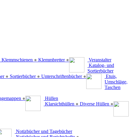
●
Klemmschienen
●
Klemmbretter
●
Veranstalter
Katalog- und
Sortierbücher
her
●
Sortierbücher
●
Unterschriftenbücher
●
Etuis,
Umschläge,
Taschen
ängemappen
●
Hüllen
Klarsichthüllen
●
Diverse Hüllen
●
Notizbücher und Tagebücher
Notizbücher und Berichtshefte
●