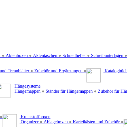
n
●
Aktenboxen
●
Aktentaschen
●
Schnellhefter
●
Schreibunterlagen
und Trennblätter
●
Zubehör und Ergänzungen
●
Katalogbüc
Hängesysteme
Hängemappen
●
Ständer für Hängemappen
●
Zubehör für H
●
Kunststoffboxen
Organizer
●
Ablageboxen
●
Karteikästen und Zubehör
●