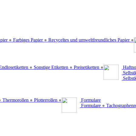
pier
●
Farbiges Papier
●
Recyceltes und umweltfreundliches Papier
●
ndlosetiketten
●
Sonstige Etiketten
●
Preisetiketten
●
Haftno
Selbst
Selbst
●
Thermorollen
●
Plotterrollen
●
Formulare
Formulare
●
Tachographenr