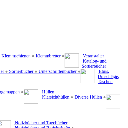
●
Klemmschienen
●
Klemmbretter
●
Veranstalter
Katalog- und
Sortierbücher
her
●
Sortierbücher
●
Unterschriftenbücher
●
Etuis,
Umschläge,
Taschen
ängemappen
●
Hüllen
Klarsichthüllen
●
Diverse Hüllen
●
Notizbücher und Tagebücher
Notizbücher und Berichtshefte
●