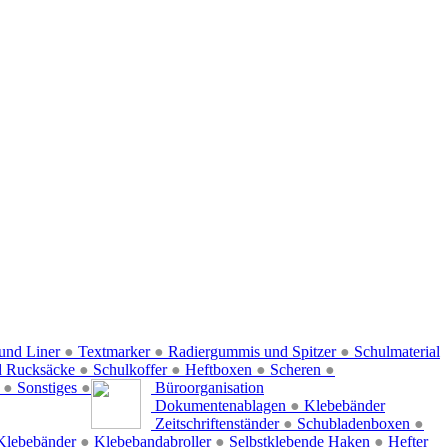
und Liner
●
Textmarker
●
Radiergummis und Spitzer
●
Schulmaterial
d Rucksäcke
●
Schulkoffer
●
Heftboxen
●
Scheren
●
f
●
Sonstiges
●
Büroorganisation
Dokumentenablagen
●
Klebebänder
Zeitschriftenständer
●
Schubladenboxen
●
Klebebänder
●
Klebebandabroller
●
Selbstklebende Haken
●
Hefter