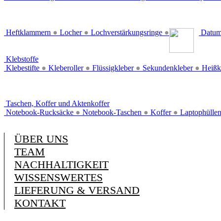
Heftklammern
●
Locher
●
Lochverstärkungsringe
●
Datum
Klebstoffe
Klebestifte
●
Kleberoller
●
Flüssigkleber
●
Sekundenkleber
●
Heißk
Taschen, Koffer und Aktenkoffer
Notebook-Rucksäcke
●
Notebook-Taschen
●
Koffer
●
Laptophülle
ÜBER UNS
TEAM
NACHHALTIGKEIT
WISSENSWERTES
LIEFERUNG & VERSAND
KONTAKT