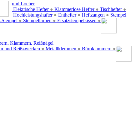
und Locher
Elektrische Hefter
●
Klammerlose Hefter
●
Tischhefter
●
Hochleistungshafter
●
Enthefter
●
Heftzangen
●
Stempel
-Stempel
●
Stempelfarben
●
Ersatzstempelkissen
●
ern, Klammern, Reißnägel
ln und Reißzwecken
●
Metallklemmen
●
Büroklammern
●