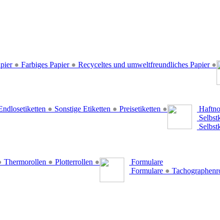
pier
●
Farbiges Papier
●
Recyceltes und umweltfreundliches Papier
●
ndlosetiketten
●
Sonstige Etiketten
●
Preisetiketten
●
Haftno
Selbst
Selbst
●
Thermorollen
●
Plotterrollen
●
Formulare
Formulare
●
Tachographenr