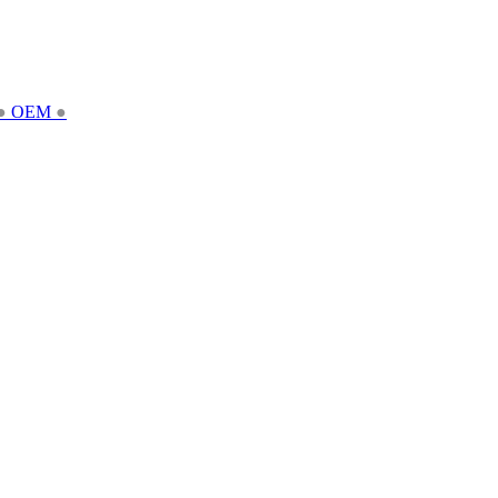
●
OEM
●