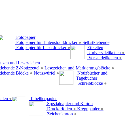
Fotopapier
Fotopapier für Tintenstrahldrucker
●
Selbstklebende
Fotopapier für Laserdrucker
●
Etiketten
Universaletiketten
●
Versandetiketten
●
tizen und Lesezeichen
klebende Z-Notizzettel
●
Lesezeichen und Markierungsblöcke
●
klebende Blöcke
●
Notizwürfel
●
Notizbücher und
Tagebücher
Schreibblöcke
●
ollen
●
Tabellierpapier
Spezialpapier und Karton
Druckerfolien
●
Krepppapier
●
Zeichenkarton
●