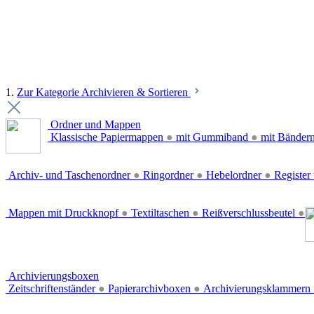
1.
Zur Kategorie Archivieren & Sortieren
Ordner und Mappen
Klassische Papiermappen
●
mit Gummiband
●
mit Bänder
Archiv- und Taschenordner
●
Ringordner
●
Hebelordner
●
Register 
Mappen mit Druckknopf
●
Textiltaschen
●
Reißverschlussbeutel
●
Archivierungsboxen
Zeitschriftenständer
●
Papierarchivboxen
●
Archivierungsklammern