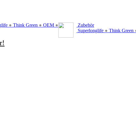
glife
●
Think Green
●
OEM
●
Zubehör
Superlonglife
●
Think Green
r!