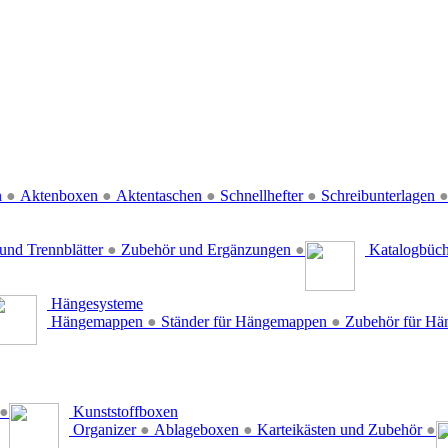
n
●
Aktenboxen
●
Aktentaschen
●
Schnellhefter
●
Schreibunterlagen
und Trennblätter
●
Zubehör und Ergänzungen
●
Katalogbüc
Hängesysteme
Hängemappen
●
Ständer für Hängemappen
●
Zubehör für H
●
Kunststoffboxen
Organizer
●
Ablageboxen
●
Karteikästen und Zubehör
●