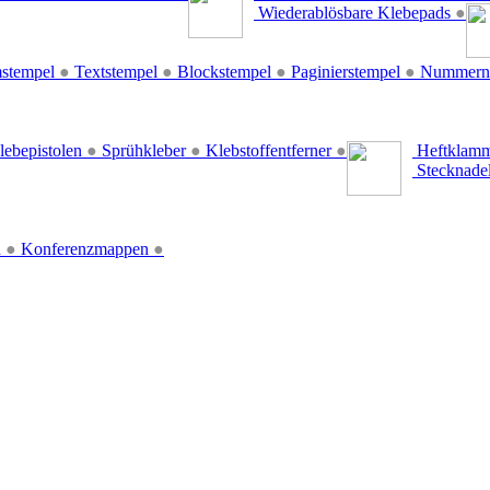
Wiederablösbare Klebepads
●
stempel
●
Textstempel
●
Blockstempel
●
Paginierstempel
●
Nummern
lebepistolen
●
Sprühkleber
●
Klebstoffentferner
●
Heftklamm
Stecknade
n
●
Konferenzmappen
●