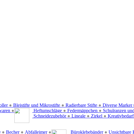
oller
●
Bleistifte und Mikrostifte
●
Radierbare Stifte
●
Diverse Marker 
waren
●
Heftumschläge
●
Federmäppchen
●
Schulranzen un
Schneidezubehör
●
Lineale
●
Zirkel
●
Kreativbedar
e
●
Becher
●
Abfalleimer
●
Büroklebebänder
●
Unsichtbare 