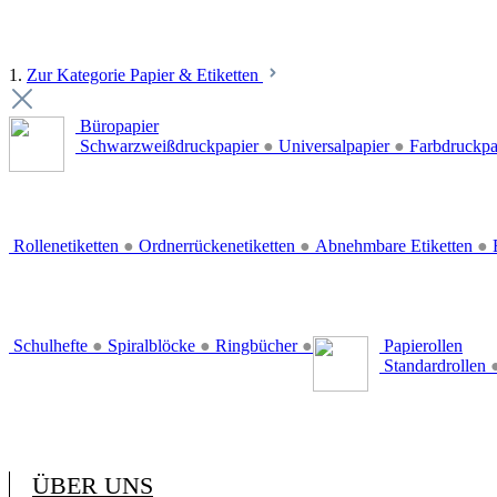
1.
Zur Kategorie Papier & Etiketten
Büropapier
Schwarzweißdruckpapier
●
Universalpapier
●
Farbdruckpa
Rollenetiketten
●
Ordnerrückenetiketten
●
Abnehmbare Etiketten
●
E
Schulhefte
●
Spiralblöcke
●
Ringbücher
●
Papierollen
Standardrollen
ÜBER UNS