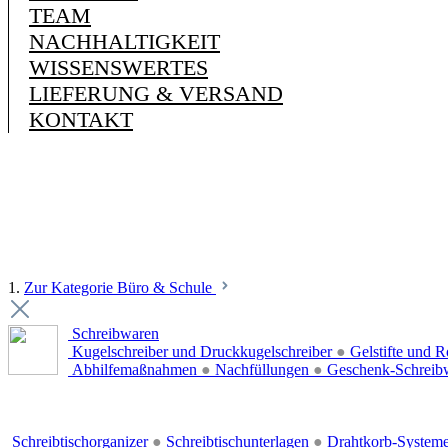
TEAM
NACHHALTIGKEIT
WISSENSWERTES
LIEFERUNG & VERSAND
KONTAKT
1.
Zur Kategorie Büro & Schule
Schreibwaren
Kugelschreiber und Druckkugelschreiber
●
Gelstifte und R
Abhilfemaßnahmen
●
Nachfüllungen
●
Geschenk-Schreib
Schreibtischorganizer
●
Schreibtischunterlagen
●
Drahtkorb-System