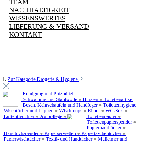
TEAM
NACHHALTIGKEIT
WISSENSWERTES
LIEFERUNG & VERSAND
KONTAKT
1.
Zur Kategorie Drogerie & Hygiene
Reinigung und Putzmittel
Schwämme und Stahlwolle
●
Bürsten
●
Toilettenartikel
Besen, Kehrschaufeln und Handfeger
●
Toilettenhygiene
Wischtücher und Lappen
●
Wischmops
●
Eimer
●
WC-Sets
●
Luftentfeuchter
●
Autopflege
●
Toilettenpapier
●
Toilettenpapierspender
●
Papierhandtücher
●
Handtuchspender
●
Papierservietten
●
Papiertaschentücher
●
Papierwischtücher
●
Textil- und Handtücher
●
Mülleimer und