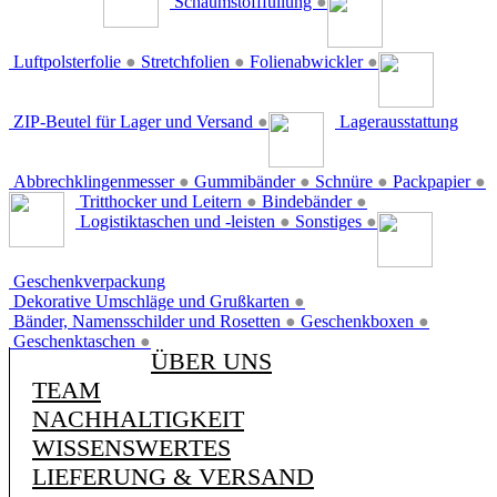
Schaumstofffüllung
●
Luftpolsterfolie
●
Stretchfolien
●
Folienabwickler
●
ZIP-Beutel für Lager und Versand
●
Lagerausstattung
Abbrechklingenmesser
●
Gummibänder
●
Schnüre
●
Packpapier
●
Tritthocker und Leitern
●
Bindebänder
●
Logistiktaschen und -leisten
●
Sonstiges
●
Geschenkverpackung
Dekorative Umschläge und Grußkarten
●
Bänder, Namensschilder und Rosetten
●
Geschenkboxen
●
Geschenktaschen
●
ÜBER UNS
TEAM
NACHHALTIGKEIT
WISSENSWERTES
LIEFERUNG & VERSAND