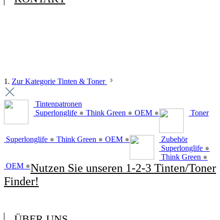
1.
Zur Kategorie Tinten & Toner
Tintenpatronen
Superlonglife
●
Think Green
●
OEM
●
Toner
Superlonglife
●
Think Green
●
OEM
●
Zubehör
Superlonglife
●
Think Green
●
OEM
●
Nutzen Sie unseren 1-2-3 Tinten/Toner
Finder!
ÜBER UNS