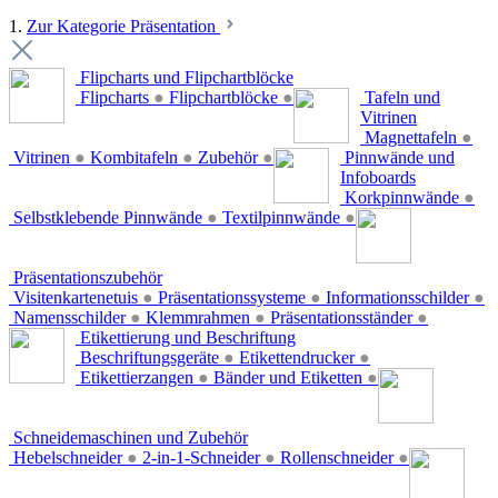
1.
Zur Kategorie Präsentation
Flipcharts und Flipchartblöcke
Flipcharts
●
Flipchartblöcke
●
Tafeln und
Vitrinen
Magnettafeln
●
Vitrinen
●
Kombitafeln
●
Zubehör
●
Pinnwände und
Infoboards
Korkpinnwände
●
Selbstklebende Pinnwände
●
Textilpinnwände
●
Präsentationszubehör
Visitenkartenetuis
●
Präsentationssysteme
●
Informationsschilder
●
Namensschilder
●
Klemmrahmen
●
Präsentationsständer
●
Etikettierung und Beschriftung
Beschriftungsgeräte
●
Etikettendrucker
●
Etikettierzangen
●
Bänder und Etiketten
●
Schneidemaschinen und Zubehör
Hebelschneider
●
2-in-1-Schneider
●
Rollenschneider
●