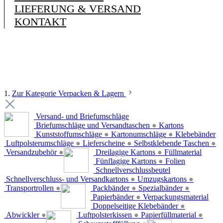
LIEFERUNG & VERSAND
KONTAKT
1.
Zur Kategorie Verpacken & Lagern
Versand- und Briefumschläge
Briefumschläge und Versandtaschen
●
Kartons
Kunststoffumschläge
●
Kartonumschläge
●
Klebebänder
Luftpolsterumschläge
●
Lieferscheine
●
Selbstklebende Taschen
●
Versandzubehör
●
Dreilagige Kartons
●
Füllmaterial
Fünflagige Kartons
●
Folien
Schnellverschlussbeutel
Schnellverschluss- und Versandkartons
●
Umzugskartons
●
Transportrollen
●
Packbänder
●
Spezialbänder
●
Papierbänder
●
Verpackungsmaterial
Doppelseitige Klebebänder
●
Abwickler
●
Luftpolsterkissen
●
Papierfüllmaterial
●