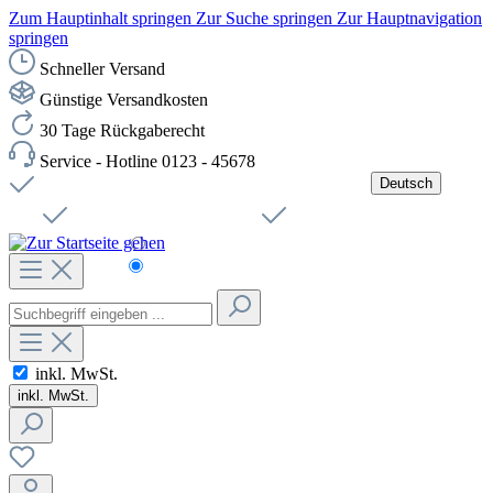
Zum Hauptinhalt springen
Zur Suche springen
Zur Hauptnavigation
springen
Schneller Versand
Günstige Versandkosten
30 Tage Rückgaberecht
Service - Hotline 0123 - 45678
Deutsch
Versandkostenfreie Lieferung ab 49,00€ Netto
Jobs
Sichere SSL-Verbindung
Schnelle Lieferung
Čeština
Helpdesk
Nachhaltigkeit
Deutsch
inkl. MwSt.
inkl. MwSt.