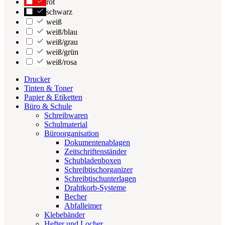
rot
schwarz
weiß
weiß/blau
weiß/grau
weiß/grün
weiß/rosa
Drucker
Tinten & Toner
Papier & Etiketten
Büro & Schule
Schreibwaren
Schulmaterial
Büroorganisation
Dokumentenablagen
Zeitschriftenständer
Schubladenboxen
Schreibtischorganizer
Schreibtischunterlagen
Drahtkorb-Systeme
Becher
Abfalleimer
Klebebänder
Hefter und Locher