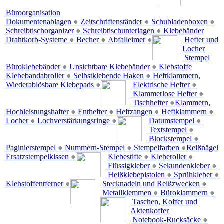
Büroorganisation
Dokumentenablagen
●
Zeitschriftenständer
●
Schubladenboxen
●
Schreibtischorganizer
●
Schreibtischunterlagen
●
Klebebänder
Drahtkorb-Systeme
●
Becher
●
Abfalleimer
●
Hefter und
Locher
Stempel
Büroklebebänder
●
Unsichtbare Klebebänder
●
Klebstoffe
Klebebandabroller
●
Selbstklebende Haken
●
Heftklammern,
Wiederablösbare Klebepads
●
Elektrische Hefter
●
Klammerlose Hefter
●
Tischhefter
●
Klammern,
Hochleistungshafter
●
Enthefter
●
Heftzangen
●
Heftklammern
●
Locher
●
Lochverstärkungsringe
●
Datumstempel
●
Textstempel
●
Blockstempel
●
Paginierstempel
●
Nummern-Stempel
●
Stempelfarben
●
Reißnägel
Ersatzstempelkissen
●
Klebestifte
●
Kleberoller
●
Flüssigkleber
●
Sekundenkleber
●
Heißklebepistolen
●
Sprühkleber
●
Klebstoffentferner
●
Stecknadeln und Reißzwecken
●
Metallklemmen
●
Büroklammern
●
Taschen, Koffer und
Aktenkoffer
Notebook-Rucksäcke
●