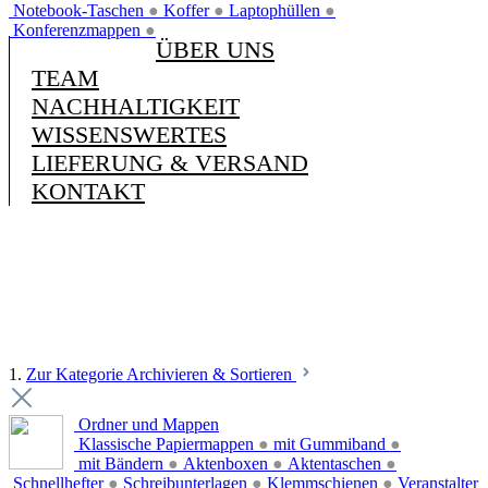
Notebook-Taschen
●
Koffer
●
Laptophüllen
●
Konferenzmappen
●
ÜBER UNS
TEAM
NACHHALTIGKEIT
WISSENSWERTES
LIEFERUNG & VERSAND
KONTAKT
1.
Zur Kategorie Archivieren & Sortieren
Ordner und Mappen
Klassische Papiermappen
●
mit Gummiband
●
mit Bändern
●
Aktenboxen
●
Aktentaschen
●
Schnellhefter
●
Schreibunterlagen
●
Klemmschienen
●
Veranstalter