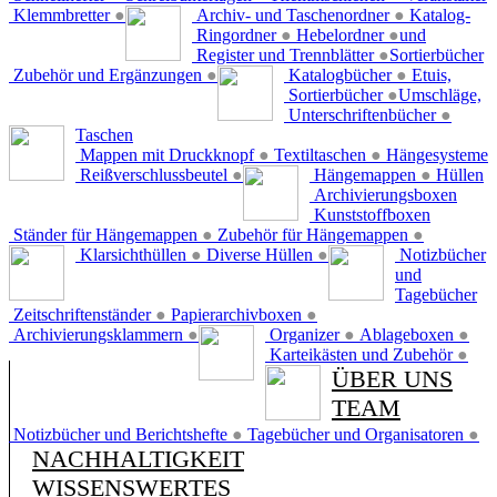
Klemmbretter
●
Archiv- und Taschenordner
●
Katalog-
Ringordner
●
Hebelordner
●
und
Register und Trennblätter
●
Sortierbücher
Zubehör und Ergänzungen
●
Katalogbücher
●
Etuis,
Sortierbücher
●
Umschläge,
Unterschriftenbücher
●
Taschen
Mappen mit Druckknopf
●
Textiltaschen
●
Hängesysteme
Reißverschlussbeutel
●
Hängemappen
●
Hüllen
Archivierungsboxen
Kunststoffboxen
Ständer für Hängemappen
●
Zubehör für Hängemappen
●
Klarsichthüllen
●
Diverse Hüllen
●
Notizbücher
und
Tagebücher
Zeitschriftenständer
●
Papierarchivboxen
●
Archivierungsklammern
●
Organizer
●
Ablageboxen
●
Karteikästen und Zubehör
●
ÜBER UNS
TEAM
Notizbücher und Berichtshefte
●
Tagebücher und Organisatoren
●
NACHHALTIGKEIT
WISSENSWERTES