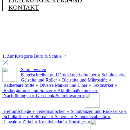
KONTAKT
1.
Zur Kategorie Büro & Schule
Schreibwaren
Kugelschreiber und Druckkugelschreiber
●
Schulmaterial
Gelstifte und Roller
●
Bleistifte und Mikrostifte
●
Radierbare Stifte
●
Diverse Marker und Liner
●
Textmarker
●
Radiergummis und Spitzer
●
Abhilfemaßnahmen
●
Nachfüllungen
●
Geschenk-Schreibwaren
●
Heftumschläge
●
Federmäppchen
●
Schulranzen und Rucksäcke
●
Schulkoffer
●
Heftboxen
●
Scheren
●
Schneidezubehör
●
Lineale
●
Zirkel
●
Kreativbedarf
●
Sonstiges
●