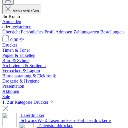
Menü schließen
Ihr Konto
Anmelden
oder
registrieren
Übersicht
Persönliches Profil
Adressen
Zahlungsarten
Bestellungen
0,00 €*
Drucker
Tinten & Toner
Papier & Etiketten
Büro & Schule
Archivieren & Sortieren
Verpacken & Lagern
Büroausstattung & Elektronik
Drogerie & Hygiene
Präsentation
Aktionen
Sale
1.
Zur Kategorie Drucker
Laserdrucker
Schwarz/Weiß-Laserdrucker
●
Farblaserdrucker
●
Tintenstrahldrucker