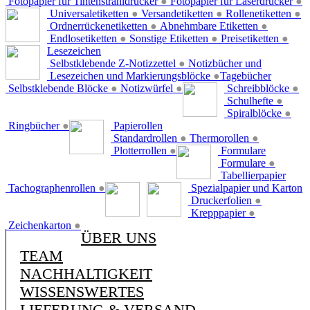
Fotopapier für Tintenstrahldrucker
●
Fotopapier für Laserdrucker
●
Universaletiketten
●
Versandetiketten
●
Rollenetiketten
●
Ordnerrückenetiketten
●
Abnehmbare Etiketten
●
Endlosetiketten
●
Sonstige Etiketten
●
Preisetiketten
●
Lesezeichen
Selbstklebende Z-Notizzettel
●
Notizbücher und
Lesezeichen und Markierungsblöcke
●
Tagebücher
Selbstklebende Blöcke
●
Notizwürfel
●
Schreibblöcke
●
Schulhefte
●
Spiralblöcke
●
Ringbücher
●
Papierollen
Standardrollen
●
Thermorollen
●
Plotterrollen
●
Formulare
Formulare
●
Tabellierpapier
Tachographenrollen
●
Spezialpapier und Karton
Druckerfolien
●
Krepppapier
●
Zeichenkarton
●
ÜBER UNS
TEAM
NACHHALTIGKEIT
WISSENSWERTES
LIEFERUNG & VERSAND