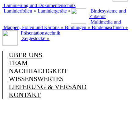
Laminierung und Dokumentenschutz
Laminierfolien
●
Laminiergeräte
●
Bindesysteme und
Zubehör
Multimedia und
Mappen, Folien und Kartons
●
Bindungen
●
Bindemaschinen
●
Präsentationstechnik
Zeigestöcke
●
ÜBER UNS
TEAM
NACHHALTIGKEIT
WISSENSWERTES
LIEFERUNG & VERSAND
KONTAKT