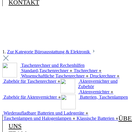
KONTAKT
1.
Zur Kategorie Büroausstattung & Elektronik
Taschenrechner und Rechenhilfen
Standard-Taschenrechner
●
Tischrechner
●
Wissenschaftliche Taschenrechner
●
Druckrechner
●
Zubehör für Taschenrechner
●
Aktenvernichter und
Zubehör
Aktenvernichter
●
Zubehör für Aktenvernichter
●
Batterien, Taschenlampen
Wiederaufladbare Batterien und Ladegeräte
●
ÜBE
Taschenlampen und Halogenlampen
●
Klassische Batterien
●
UNS