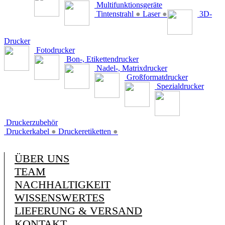
Multifunktionsgeräte
Tintenstrahl
●
Laser
●
3D-
Drucker
Fotodrucker
Bon-, Etikettendrucker
Nadel-, Matrixdrucker
Großformatdrucker
Spezialdrucker
Druckerzubehör
Druckerkabel
●
Druckeretiketten
●
ÜBER UNS
TEAM
NACHHALTIGKEIT
WISSENSWERTES
LIEFERUNG & VERSAND
KONTAKT