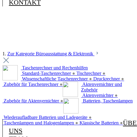
KONTAKT
1.
Zur Kategorie Büroausstattung & Elektronik
Taschenrechner und Rechenhilfen
Standard-Taschenrechner
●
Tischrechner
●
Wissenschaftliche Taschenrechner
●
Druckrechner
●
Zubehör für Taschenrechner
●
Aktenvernichter und
Zubehör
Aktenvernichter
●
Zubehör für Aktenvernichter
●
Batterien, Taschenlampen
Wiederaufladbare Batterien und Ladegeräte
●
ÜBE
Taschenlampen und Halogenlampen
●
Klassische Batterien
●
UNS