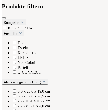
Produkte filtern
Kategorien
Ringordner
174
Hersteller
Donau
Esselte
Karton p+p
LEITZ
Neo Colori
Pastelini
Q-CONNECT
Abmessungen (B x H x T)
3,0 x 23,0 x 19,0 cm
3,5 x 32,0 x 26,5 cm
25,7 × 31,4 × 3,2 cm
26,5 x 32,0 x 4,0 cm