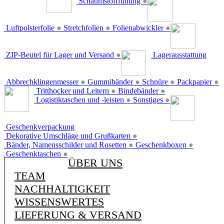
Schaumstofffüllung
●
Luftpolsterfolie
●
Stretchfolien
●
Folienabwickler
●
ZIP-Beutel für Lager und Versand
●
Lagerausstattung
Abbrechklingenmesser
●
Gummibänder
●
Schnüre
●
Packpapier
●
Tritthocker und Leitern
●
Bindebänder
●
Logistiktaschen und -leisten
●
Sonstiges
●
Geschenkverpackung
Dekorative Umschläge und Grußkarten
●
Bänder, Namensschilder und Rosetten
●
Geschenkboxen
●
Geschenktaschen
●
ÜBER UNS
TEAM
NACHHALTIGKEIT
WISSENSWERTES
LIEFERUNG & VERSAND