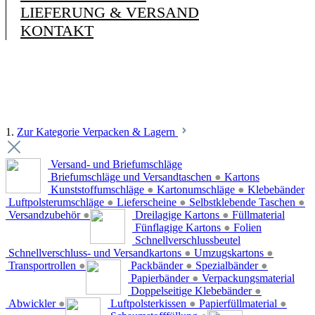
LIEFERUNG & VERSAND
KONTAKT
1.
Zur Kategorie Verpacken & Lagern
Versand- und Briefumschläge
Briefumschläge und Versandtaschen
●
Kartons
Kunststoffumschläge
●
Kartonumschläge
●
Klebebänder
Luftpolsterumschläge
●
Lieferscheine
●
Selbstklebende Taschen
●
Versandzubehör
●
Dreilagige Kartons
●
Füllmaterial
Fünflagige Kartons
●
Folien
Schnellverschlussbeutel
Schnellverschluss- und Versandkartons
●
Umzugskartons
●
Transportrollen
●
Packbänder
●
Spezialbänder
●
Papierbänder
●
Verpackungsmaterial
Doppelseitige Klebebänder
●
Abwickler
●
Luftpolsterkissen
●
Papierfüllmaterial
●