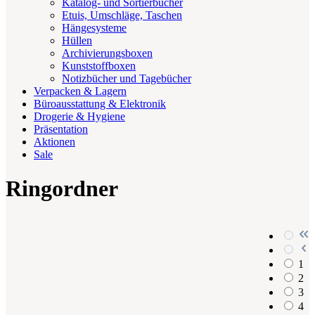
Katalog- und Sortierbücher
Etuis, Umschläge, Taschen
Hängesysteme
Hüllen
Archivierungsboxen
Kunststoffboxen
Notizbücher und Tagebücher
Verpacken & Lagern
Büroausstattung & Elektronik
Drogerie & Hygiene
Präsentation
Aktionen
Sale
Ringordner
1
2
3
4