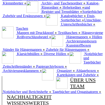
Klemmbretter
●
Archiv- und Taschenordner
●
Katalog-
Ringordner
●
Hebelordner
●
und
Register und Trennblätter
●
Sortierbücher
Zubehör und Ergänzungen
●
Katalogbücher
●
Etuis,
Sortierbücher
●
Umschläge,
Unterschriftenbücher
●
Taschen
Mappen mit Druckknopf
●
Textiltaschen
●
Hängesysteme
Reißverschlussbeutel
●
Hängemappen
●
Hüllen
Archivierungsboxen
Kunststoffboxen
Ständer für Hängemappen
●
Zubehör für Hängemappen
●
Klarsichthüllen
●
Diverse Hüllen
●
Notizbücher
und
Tagebücher
Zeitschriftenständer
●
Papierarchivboxen
●
Archivierungsklammern
●
Organizer
●
Ablageboxen
●
Karteikästen und Zubehör
●
ÜBER UNS
TEAM
Notizbücher und Berichtshefte
●
Tagebücher und Organisatoren
●
NACHHALTIGKEIT
WISSENSWERTES