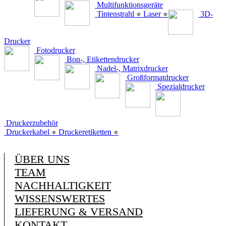
Multifunktionsgeräte
Tintenstrahl
●
Laser
●
3D-
Drucker
Fotodrucker
Bon-, Etikettendrucker
Nadel-, Matrixdrucker
Großformatdrucker
Spezialdrucker
Druckerzubehör
Druckerkabel
●
Druckeretiketten
●
ÜBER UNS
TEAM
NACHHALTIGKEIT
WISSENSWERTES
LIEFERUNG & VERSAND
KONTAKT