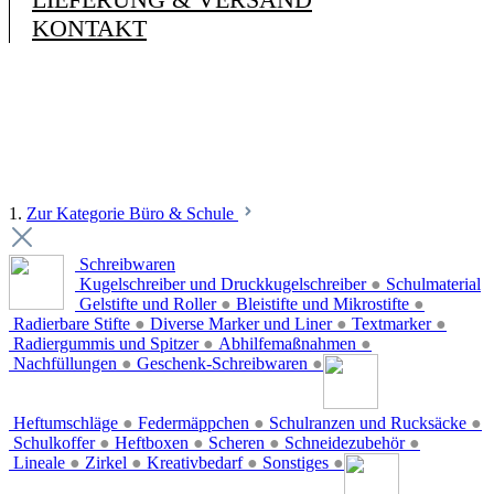
KONTAKT
1.
Zur Kategorie Büro & Schule
Schreibwaren
Kugelschreiber und Druckkugelschreiber
●
Schulmaterial
Gelstifte und Roller
●
Bleistifte und Mikrostifte
●
Radierbare Stifte
●
Diverse Marker und Liner
●
Textmarker
●
Radiergummis und Spitzer
●
Abhilfemaßnahmen
●
Nachfüllungen
●
Geschenk-Schreibwaren
●
Heftumschläge
●
Federmäppchen
●
Schulranzen und Rucksäcke
●
Schulkoffer
●
Heftboxen
●
Scheren
●
Schneidezubehör
●
Lineale
●
Zirkel
●
Kreativbedarf
●
Sonstiges
●