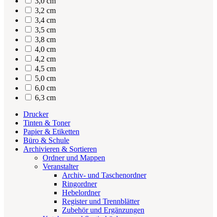
3,0 cm
3,2 cm
3,4 cm
3,5 cm
3,8 cm
4,0 cm
4,2 cm
4,5 cm
5,0 cm
6,0 cm
6,3 cm
Drucker
Tinten & Toner
Papier & Etiketten
Büro & Schule
Archivieren & Sortieren
Ordner und Mappen
Veranstalter
Archiv- und Taschenordner
Ringordner
Hebelordner
Register und Trennblätter
Zubehör und Ergänzungen