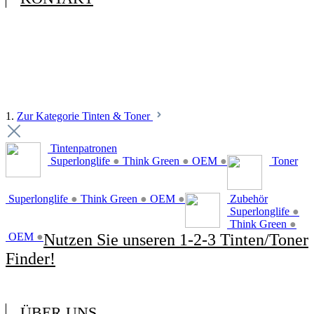
1.
Zur Kategorie Tinten & Toner
Tintenpatronen
Superlonglife
●
Think Green
●
OEM
●
Toner
Superlonglife
●
Think Green
●
OEM
●
Zubehör
Superlonglife
●
Think Green
●
OEM
●
Nutzen Sie unseren 1-2-3 Tinten/Toner
Finder!
ÜBER UNS