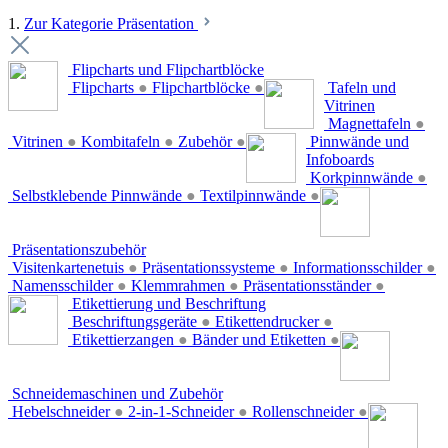
1.
Zur Kategorie Präsentation
Flipcharts und Flipchartblöcke
Flipcharts
●
Flipchartblöcke
●
Tafeln und
Vitrinen
Magnettafeln
●
Vitrinen
●
Kombitafeln
●
Zubehör
●
Pinnwände und
Infoboards
Korkpinnwände
●
Selbstklebende Pinnwände
●
Textilpinnwände
●
Präsentationszubehör
Visitenkartenetuis
●
Präsentationssysteme
●
Informationsschilder
●
Namensschilder
●
Klemmrahmen
●
Präsentationsständer
●
Etikettierung und Beschriftung
Beschriftungsgeräte
●
Etikettendrucker
●
Etikettierzangen
●
Bänder und Etiketten
●
Schneidemaschinen und Zubehör
Hebelschneider
●
2-in-1-Schneider
●
Rollenschneider
●