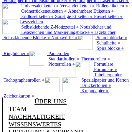
Fotopapier für Tintenstrahldrucker
●
Fotopapier für Laserdrucker
●
Universaletiketten
●
Versandetiketten
●
Rollenetiketten
●
Ordnerrückenetiketten
●
Abnehmbare Etiketten
●
Endlosetiketten
●
Sonstige Etiketten
●
Preisetiketten
●
Lesezeichen
Selbstklebende Z-Notizzettel
●
Notizbücher und
Lesezeichen und Markierungsblöcke
●
Tagebücher
Selbstklebende Blöcke
●
Notizwürfel
●
Schreibblöcke
●
Schulhefte
●
Spiralblöcke
●
Ringbücher
●
Papierollen
Standardrollen
●
Thermorollen
●
Plotterrollen
●
Formulare
Formulare
●
Tabellierpapier
Tachographenrollen
●
Spezialpapier und Karton
Druckerfolien
●
Krepppapier
●
Zeichenkarton
●
ÜBER UNS
TEAM
NACHHALTIGKEIT
WISSENSWERTES
LIEFERUNG & VERSAND