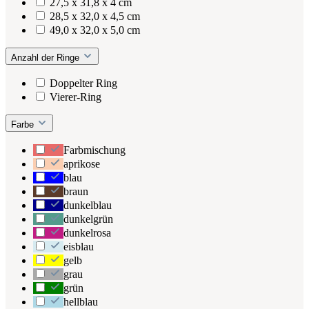
27,5 x 31,8 x 4 cm
28,5 x 32,0 x 4,5 cm
49,0 x 32,0 x 5,0 cm
Anzahl der Ringe
Doppelter Ring
Vierer-Ring
Farbe
Farbmischung
aprikose
blau
braun
dunkelblau
dunkelgrün
dunkelrosa
eisblau
gelb
grau
grün
hellblau