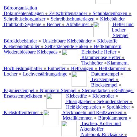
Büroorganisation
Dokumentenablagen
●
Zeitschriftenständer
●
Schubladenboxen
●
Schreibtischorganizer
●
Schreibtischunterlagen
●
Klebebänder
Drahtkorb-Systeme
●
Becher
●
Abfalleimer
●
Hefter und
Locher
Stempel
Büroklebebänder
●
Unsichtbare Klebebänder
●
Klebstoffe
Klebebandabroller
●
Selbstklebende Haken
●
Heftklammern,
Wiederablösbare Klebepads
●
Elektrische Hefter
●
Klammerlose Hefter
●
Tischhefter
●
Klammern,
Hochleistungshafter
●
Enthefter
●
Heftzangen
●
Heftklammern
●
Locher
●
Lochverstärkungsringe
●
Datumstempel
●
Textstempel
●
Blockstempel
●
Paginierstempel
●
Nummern-Stempel
●
Stempelfarben
●
Reißnägel
Ersatzstempelkissen
●
Klebestifte
●
Kleberoller
●
Flüssigkleber
●
Sekundenkleber
●
Heißklebepistolen
●
Sprühkleber
●
Klebstoffentferner
●
Stecknadeln und Reißzwecken
●
Metallklemmen
●
Büroklammern
●
Taschen, Koffer und
Aktenkoffer
Notebook-Rucksäcke
●