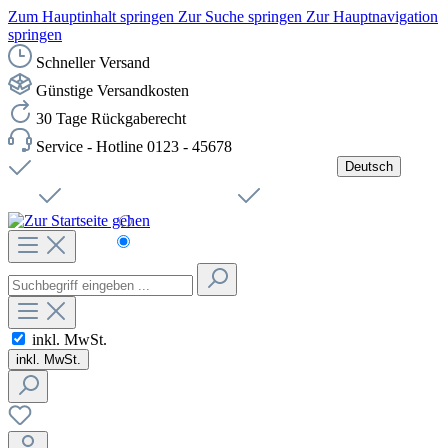
Zum Hauptinhalt springen
Zur Suche springen
Zur Hauptnavigation
springen
Schneller Versand
Günstige Versandkosten
30 Tage Rückgaberecht
Service - Hotline 0123 - 45678
Deutsch
Versandkostenfreie Lieferung ab 49,00€ Netto
Jobs
Sichere SSL-Verbindung
Schnelle Lieferung
Čeština
Helpdesk
Nachhaltigkeit
Deutsch
inkl. MwSt.
inkl. MwSt.