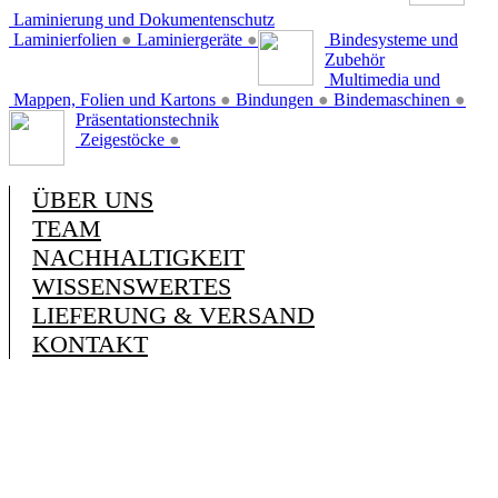
Laminierung und Dokumentenschutz
Laminierfolien
●
Laminiergeräte
●
Bindesysteme und
Zubehör
Multimedia und
Mappen, Folien und Kartons
●
Bindungen
●
Bindemaschinen
●
Präsentationstechnik
Zeigestöcke
●
ÜBER UNS
TEAM
NACHHALTIGKEIT
WISSENSWERTES
LIEFERUNG & VERSAND
KONTAKT