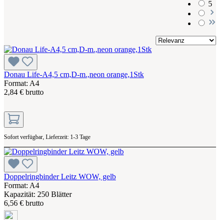
5
Donau Life-A4,5 cm,D-m.,neon orange,1Stk
Format: A4
2,84 € brutto
Sofort verfügbar, Lieferzeit: 1-3 Tage
Doppelringbinder Leitz WOW, gelb
Format: A4
Kapazität: 250 Blätter
6,56 € brutto