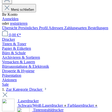
Menü schließen
Ihr Konto
Anmelden
oder
registrieren
Übersicht
Persönliches Profil
Adressen
Zahlungsarten
Bestellungen
0,00 €*
Drucker
Tinten & Toner
Papier & Etiketten
Büro & Schule
Archivieren & Sortieren
Verpacken & Lagern
Büroausstattung & Elektronik
Drogerie & Hygiene
Präsentation
Aktionen
Sale
1.
Zur Kategorie Drucker
Laserdrucker
Schwarz/Weiß-Laserdrucker
●
Farblaserdrucker
●
Tintenstrahldrucker