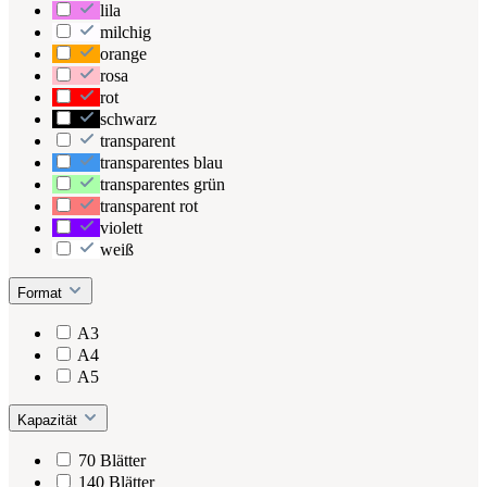
lila
milchig
orange
rosa
rot
schwarz
transparent
transparentes blau
transparentes grün
transparent rot
violett
weiß
Format
A3
A4
A5
Kapazität
70 Blätter
140 Blätter