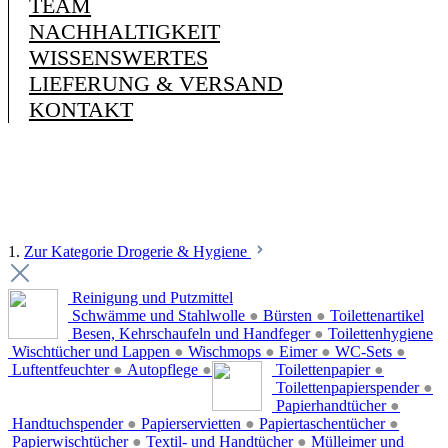
TEAM
NACHHALTIGKEIT
WISSENSWERTES
LIEFERUNG & VERSAND
KONTAKT
1.
Zur Kategorie Drogerie & Hygiene
Reinigung und Putzmittel
Schwämme und Stahlwolle
●
Bürsten
●
Toilettenartikel
Besen, Kehrschaufeln und Handfeger
●
Toilettenhygiene
Wischtücher und Lappen
●
Wischmops
●
Eimer
●
WC-Sets
●
Luftentfeuchter
●
Autopflege
●
Toilettenpapier
●
Toilettenpapierspender
●
Papierhandtücher
●
Handtuchspender
●
Papierservietten
●
Papiertaschentücher
●
Papierwischtücher
●
Textil- und Handtücher
●
Mülleimer und