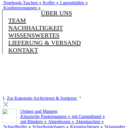
Notebook-Taschen
●
Koffer
●
Laptophüllen
●
Konferenzmappen
●
ÜBER UNS
TEAM
NACHHALTIGKEIT
WISSENSWERTES
LIEFERUNG & VERSAND
KONTAKT
1.
Zur Kategorie Archivieren & Sortieren
Ordner und Mappen
Klassische Papiermappen
●
mit Gummiband
●
mit Bändern
●
Aktenboxen
●
Aktentaschen
●
Schnellhefter
●
Schreibunterlagen
●
Klemmschienen
●
Veranstalter