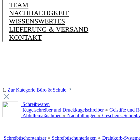
TEAM
NACHHALTIGKEIT
WISSENSWERTES
LIEFERUNG & VERSAND
KONTAKT
1.
Zur Kategorie Büro & Schule
Schreibwaren
Kugelschreiber und Druckkugelschreiber
●
Gelstifte und R
Abhilfemaßnahmen
●
Nachfüllungen
●
Geschenk-Schreib
Schreibtischorganizer
●
Schreibtischunterlagen
●
Drahtkorb-System