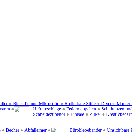
oller
●
Bleistifte und Mikrostifte
●
Radierbare Stifte
●
Diverse Marker 
waren
●
Heftumschläge
●
Federmäppchen
●
Schulranzen un
Schneidezubehör
●
Lineale
●
Zirkel
●
Kreativbedar
e
●
Becher
●
Abfalleimer
●
Büroklebebänder
●
Unsichtbare 