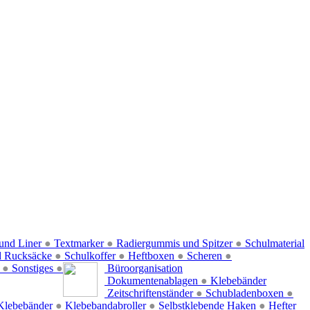
und Liner
●
Textmarker
●
Radiergummis und Spitzer
●
Schulmaterial
d Rucksäcke
●
Schulkoffer
●
Heftboxen
●
Scheren
●
f
●
Sonstiges
●
Büroorganisation
Dokumentenablagen
●
Klebebänder
Zeitschriftenständer
●
Schubladenboxen
●
Klebebänder
●
Klebebandabroller
●
Selbstklebende Haken
●
Hefter