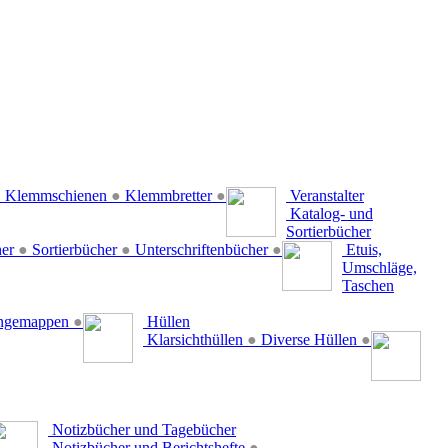
●
Klemmschienen
●
Klemmbretter
●
Veranstalter
Katalog- und
Sortierbücher
her
●
Sortierbücher
●
Unterschriftenbücher
●
Etuis,
Umschläge,
Taschen
ängemappen
●
Hüllen
Klarsichthüllen
●
Diverse Hüllen
●
Notizbücher und Tagebücher
Notizbücher und Berichtshefte
●