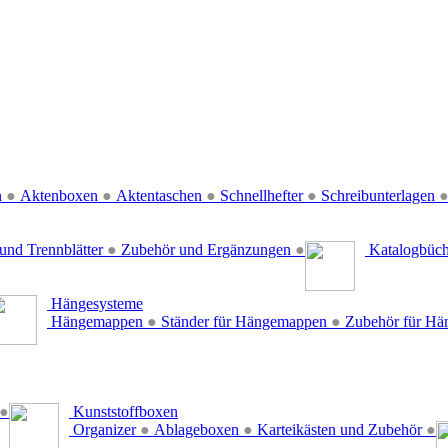
n
●
Aktenboxen
●
Aktentaschen
●
Schnellhefter
●
Schreibunterlagen
und Trennblätter
●
Zubehör und Ergänzungen
●
Katalogbüc
Hängesysteme
Hängemappen
●
Ständer für Hängemappen
●
Zubehör für H
●
Kunststoffboxen
Organizer
●
Ablageboxen
●
Karteikästen und Zubehör
●