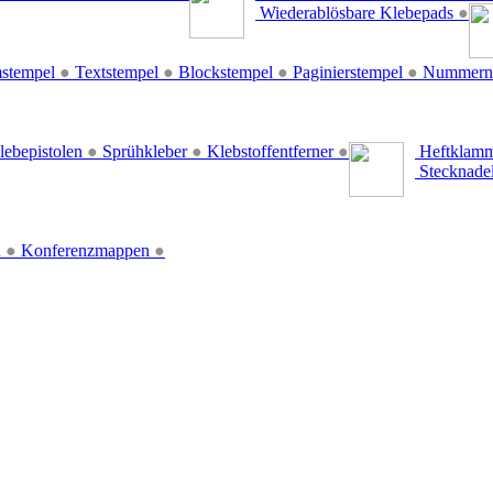
Wiederablösbare Klebepads
●
stempel
●
Textstempel
●
Blockstempel
●
Paginierstempel
●
Nummern
lebepistolen
●
Sprühkleber
●
Klebstoffentferner
●
Heftklamm
Stecknade
n
●
Konferenzmappen
●