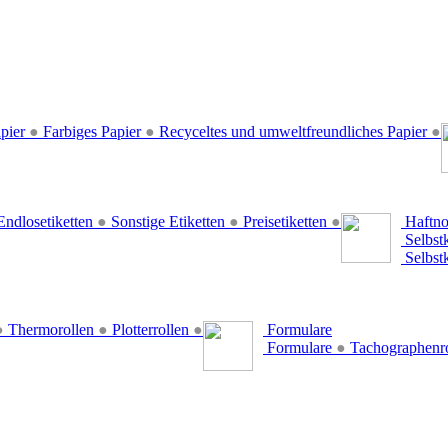
pier
●
Farbiges Papier
●
Recyceltes und umweltfreundliches Papier
●
ndlosetiketten
●
Sonstige Etiketten
●
Preisetiketten
●
Haftno
Selbst
Selbst
●
Thermorollen
●
Plotterrollen
●
Formulare
Formulare
●
Tachographenr