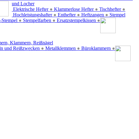
und Locher
Elektrische Hefter
●
Klammerlose Hefter
●
Tischhefter
●
Hochleistungshafter
●
Enthefter
●
Heftzangen
●
Stempel
-Stempel
●
Stempelfarben
●
Ersatzstempelkissen
●
ern, Klammern, Reißnägel
ln und Reißzwecken
●
Metallklemmen
●
Büroklammern
●