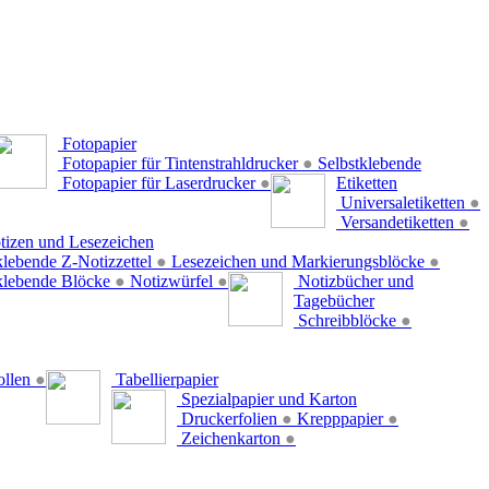
Fotopapier
Fotopapier für Tintenstrahldrucker
●
Selbstklebende
Fotopapier für Laserdrucker
●
Etiketten
Universaletiketten
●
Versandetiketten
●
tizen und Lesezeichen
klebende Z-Notizzettel
●
Lesezeichen und Markierungsblöcke
●
klebende Blöcke
●
Notizwürfel
●
Notizbücher und
Tagebücher
Schreibblöcke
●
ollen
●
Tabellierpapier
Spezialpapier und Karton
Druckerfolien
●
Krepppapier
●
Zeichenkarton
●