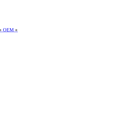
●
OEM
●