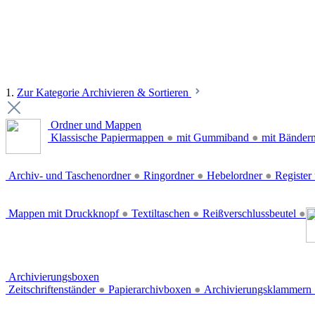
1.
Zur Kategorie Archivieren & Sortieren
Ordner und Mappen
Klassische Papiermappen
●
mit Gummiband
●
mit Bänder
Archiv- und Taschenordner
●
Ringordner
●
Hebelordner
●
Register 
Mappen mit Druckknopf
●
Textiltaschen
●
Reißverschlussbeutel
●
Archivierungsboxen
Zeitschriftenständer
●
Papierarchivboxen
●
Archivierungsklammern