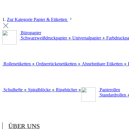
1.
Zur Kategorie Papier & Etiketten
Büropapier
Schwarzweißdruckpapier
●
Universalpapier
●
Farbdruckpa
Rollenetiketten
●
Ordnerrückenetiketten
●
Abnehmbare Etiketten
●
E
Schulhefte
●
Spiralblöcke
●
Ringbücher
●
Papierollen
Standardrollen
ÜBER UNS