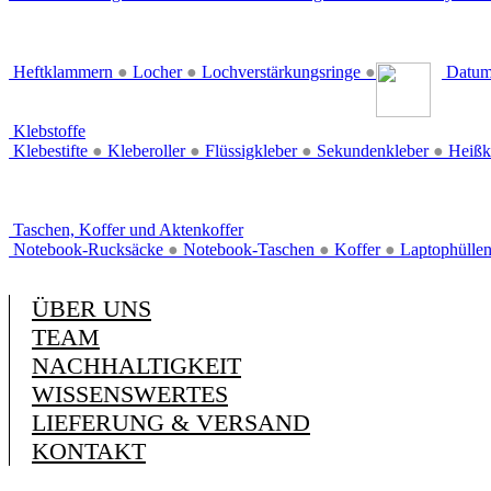
Heftklammern
●
Locher
●
Lochverstärkungsringe
●
Datum
Klebstoffe
Klebestifte
●
Kleberoller
●
Flüssigkleber
●
Sekundenkleber
●
Heißk
Taschen, Koffer und Aktenkoffer
Notebook-Rucksäcke
●
Notebook-Taschen
●
Koffer
●
Laptophülle
ÜBER UNS
TEAM
NACHHALTIGKEIT
WISSENSWERTES
LIEFERUNG & VERSAND
KONTAKT