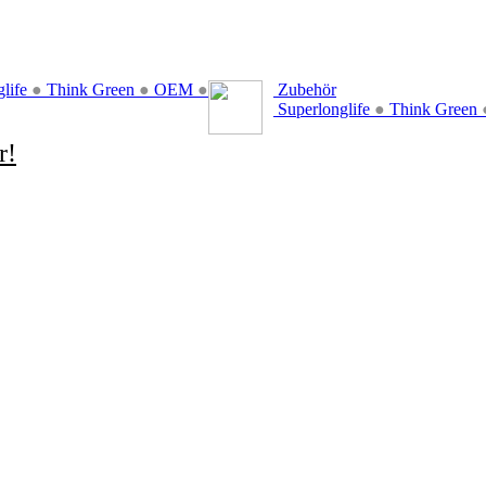
glife
●
Think Green
●
OEM
●
Zubehör
Superlonglife
●
Think Green
r!