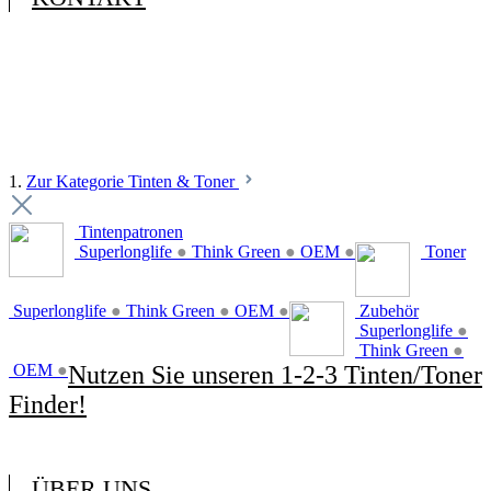
1.
Zur Kategorie Tinten & Toner
Tintenpatronen
Superlonglife
●
Think Green
●
OEM
●
Toner
Superlonglife
●
Think Green
●
OEM
●
Zubehör
Superlonglife
●
Think Green
●
OEM
●
Nutzen Sie unseren 1-2-3 Tinten/Toner
Finder!
ÜBER UNS