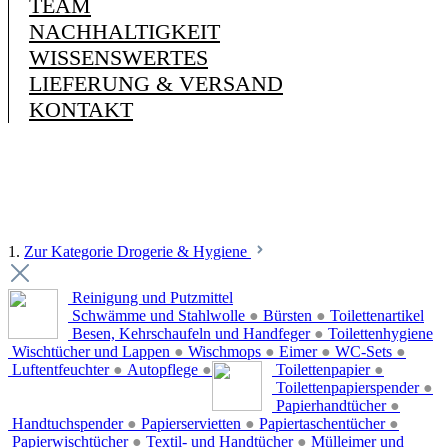
TEAM
NACHHALTIGKEIT
WISSENSWERTES
LIEFERUNG & VERSAND
KONTAKT
1.
Zur Kategorie Drogerie & Hygiene
Reinigung und Putzmittel
Schwämme und Stahlwolle
●
Bürsten
●
Toilettenartikel
Besen, Kehrschaufeln und Handfeger
●
Toilettenhygiene
Wischtücher und Lappen
●
Wischmops
●
Eimer
●
WC-Sets
●
Luftentfeuchter
●
Autopflege
●
Toilettenpapier
●
Toilettenpapierspender
●
Papierhandtücher
●
Handtuchspender
●
Papierservietten
●
Papiertaschentücher
●
Papierwischtücher
●
Textil- und Handtücher
●
Mülleimer und