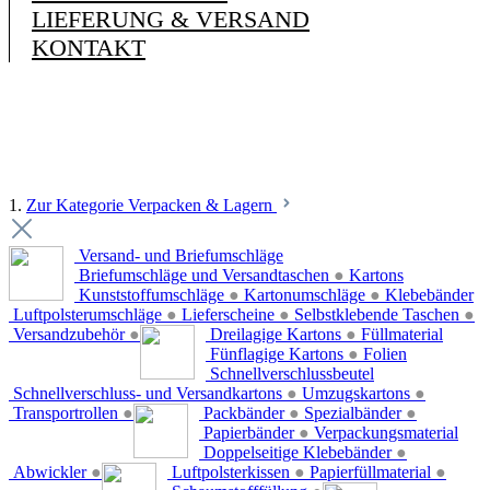
LIEFERUNG & VERSAND
KONTAKT
1.
Zur Kategorie Verpacken & Lagern
Versand- und Briefumschläge
Briefumschläge und Versandtaschen
●
Kartons
Kunststoffumschläge
●
Kartonumschläge
●
Klebebänder
Luftpolsterumschläge
●
Lieferscheine
●
Selbstklebende Taschen
●
Versandzubehör
●
Dreilagige Kartons
●
Füllmaterial
Fünflagige Kartons
●
Folien
Schnellverschlussbeutel
Schnellverschluss- und Versandkartons
●
Umzugskartons
●
Transportrollen
●
Packbänder
●
Spezialbänder
●
Papierbänder
●
Verpackungsmaterial
Doppelseitige Klebebänder
●
Abwickler
●
Luftpolsterkissen
●
Papierfüllmaterial
●