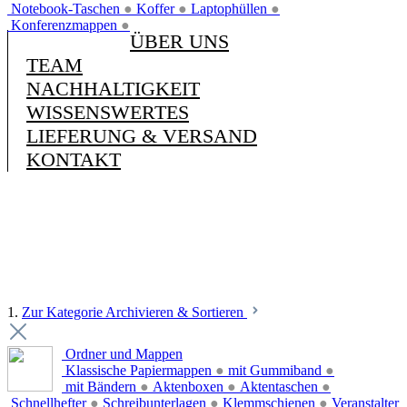
Notebook-Taschen
●
Koffer
●
Laptophüllen
●
Konferenzmappen
●
ÜBER UNS
TEAM
NACHHALTIGKEIT
WISSENSWERTES
LIEFERUNG & VERSAND
KONTAKT
1.
Zur Kategorie Archivieren & Sortieren
Ordner und Mappen
Klassische Papiermappen
●
mit Gummiband
●
mit Bändern
●
Aktenboxen
●
Aktentaschen
●
Schnellhefter
●
Schreibunterlagen
●
Klemmschienen
●
Veranstalter