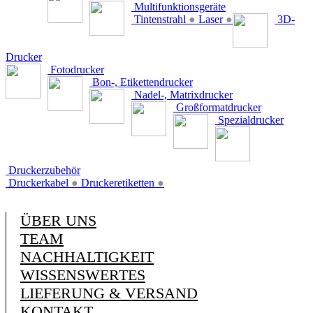
Multifunktionsgeräte
Tintenstrahl
●
Laser
●
3D-
Drucker
Fotodrucker
Bon-, Etikettendrucker
Nadel-, Matrixdrucker
Großformatdrucker
Spezialdrucker
Druckerzubehör
Druckerkabel
●
Druckeretiketten
●
ÜBER UNS
TEAM
NACHHALTIGKEIT
WISSENSWERTES
LIEFERUNG & VERSAND
KONTAKT