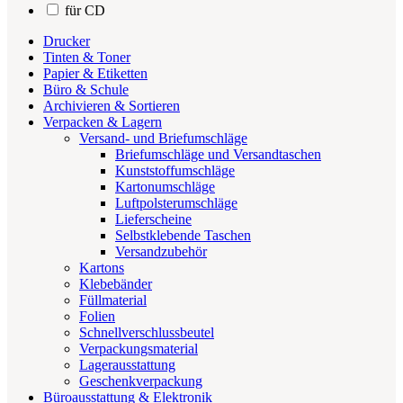
für CD
Drucker
Tinten & Toner
Papier & Etiketten
Büro & Schule
Archivieren & Sortieren
Verpacken & Lagern
Versand- und Briefumschläge
Briefumschläge und Versandtaschen
Kunststoffumschläge
Kartonumschläge
Luftpolsterumschläge
Lieferscheine
Selbstklebende Taschen
Versandzubehör
Kartons
Klebebänder
Füllmaterial
Folien
Schnellverschlussbeutel
Verpackungsmaterial
Lagerausstattung
Geschenkverpackung
Büroausstattung & Elektronik