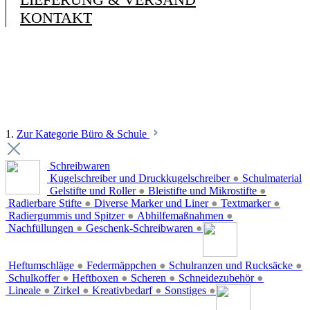
KONTAKT
1.
Zur Kategorie Büro & Schule
Schreibwaren
Kugelschreiber und Druckkugelschreiber
●
Schulmaterial
Gelstifte und Roller
●
Bleistifte und Mikrostifte
●
Radierbare Stifte
●
Diverse Marker und Liner
●
Textmarker
●
Radiergummis und Spitzer
●
Abhilfemaßnahmen
●
Nachfüllungen
●
Geschenk-Schreibwaren
●
Heftumschläge
●
Federmäppchen
●
Schulranzen und Rucksäcke
●
Schulkoffer
●
Heftboxen
●
Scheren
●
Schneidezubehör
●
Lineale
●
Zirkel
●
Kreativbedarf
●
Sonstiges
●