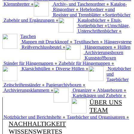
Klemmbretter
●
Archiv- und Taschenordner
●
Katalog-
Ringordner
●
Hebelordner
●
und
Register und Trennblätter
●
Sortierbücher
Zubehör und Ergänzungen
●
Katalogbücher
●
Etuis,
Sortierbücher
●
Umschläge,
Unterschriftenbücher
●
Taschen
Mappen mit Druckknopf
●
Textiltaschen
●
Hängesysteme
Reißverschlussbeutel
●
Hängemappen
●
Hüllen
Archivierungsboxen
Kunststoffboxen
Ständer für Hängemappen
●
Zubehör für Hängemappen
●
Klarsichthüllen
●
Diverse Hüllen
●
Notizbücher
und
Tagebücher
Zeitschriftenständer
●
Papierarchivboxen
●
Archivierungsklammern
●
Organizer
●
Ablageboxen
●
Karteikästen und Zubehör
●
ÜBER UNS
TEAM
Notizbücher und Berichtshefte
●
Tagebücher und Organisatoren
●
NACHHALTIGKEIT
WISSENSWERTES