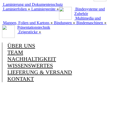
Laminierung und Dokumentenschutz
Laminierfolien
●
Laminiergeräte
●
Bindesysteme und
Zubehör
Multimedia und
Mappen, Folien und Kartons
●
Bindungen
●
Bindemaschinen
●
Präsentationstechnik
Zeigestöcke
●
ÜBER UNS
TEAM
NACHHALTIGKEIT
WISSENSWERTES
LIEFERUNG & VERSAND
KONTAKT