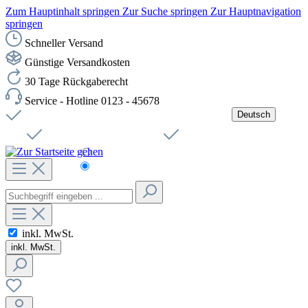
Zum Hauptinhalt springen
Zur Suche springen
Zur Hauptnavigation
springen
Schneller Versand
Günstige Versandkosten
30 Tage Rückgaberecht
Service - Hotline 0123 - 45678
Deutsch
Versandkostenfreie Lieferung ab 49,00€ Netto
Jobs
Sichere SSL-Verbindung
Schnelle Lieferung
Čeština
Helpdesk
Nachhaltigkeit
Deutsch
inkl. MwSt.
inkl. MwSt.