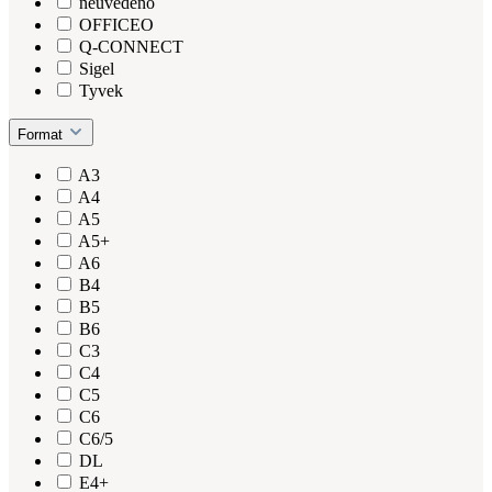
neuvedeno
OFFICEO
Q-CONNECT
Sigel
Tyvek
Format
A3
A4
A5
A5+
A6
B4
B5
B6
C3
C4
C5
C6
C6/5
DL
E4+