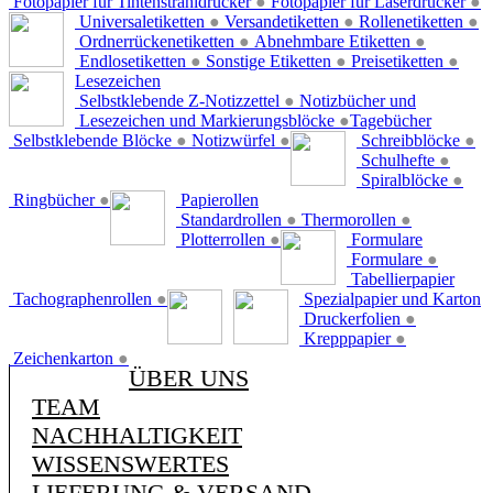
Fotopapier für Tintenstrahldrucker
●
Fotopapier für Laserdrucker
●
Universaletiketten
●
Versandetiketten
●
Rollenetiketten
●
Ordnerrückenetiketten
●
Abnehmbare Etiketten
●
Endlosetiketten
●
Sonstige Etiketten
●
Preisetiketten
●
Lesezeichen
Selbstklebende Z-Notizzettel
●
Notizbücher und
Lesezeichen und Markierungsblöcke
●
Tagebücher
Selbstklebende Blöcke
●
Notizwürfel
●
Schreibblöcke
●
Schulhefte
●
Spiralblöcke
●
Ringbücher
●
Papierollen
Standardrollen
●
Thermorollen
●
Plotterrollen
●
Formulare
Formulare
●
Tabellierpapier
Tachographenrollen
●
Spezialpapier und Karton
Druckerfolien
●
Krepppapier
●
Zeichenkarton
●
ÜBER UNS
TEAM
NACHHALTIGKEIT
WISSENSWERTES
LIEFERUNG & VERSAND