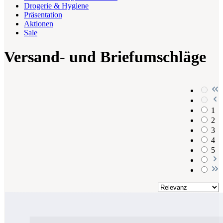
Drogerie & Hygiene
Präsentation
Aktionen
Sale
Versand- und Briefumschläge
1
2
3
4
5