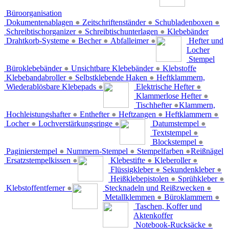
Büroorganisation
Dokumentenablagen
●
Zeitschriftenständer
●
Schubladenboxen
●
Schreibtischorganizer
●
Schreibtischunterlagen
●
Klebebänder
Drahtkorb-Systeme
●
Becher
●
Abfalleimer
●
Hefter und
Locher
Stempel
Büroklebebänder
●
Unsichtbare Klebebänder
●
Klebstoffe
Klebebandabroller
●
Selbstklebende Haken
●
Heftklammern,
Wiederablösbare Klebepads
●
Elektrische Hefter
●
Klammerlose Hefter
●
Tischhefter
●
Klammern,
Hochleistungshafter
●
Enthefter
●
Heftzangen
●
Heftklammern
●
Locher
●
Lochverstärkungsringe
●
Datumstempel
●
Textstempel
●
Blockstempel
●
Paginierstempel
●
Nummern-Stempel
●
Stempelfarben
●
Reißnägel
Ersatzstempelkissen
●
Klebestifte
●
Kleberoller
●
Flüssigkleber
●
Sekundenkleber
●
Heißklebepistolen
●
Sprühkleber
●
Klebstoffentferner
●
Stecknadeln und Reißzwecken
●
Metallklemmen
●
Büroklammern
●
Taschen, Koffer und
Aktenkoffer
Notebook-Rucksäcke
●