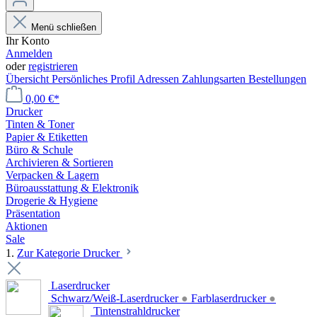
Menü schließen
Ihr Konto
Anmelden
oder
registrieren
Übersicht
Persönliches Profil
Adressen
Zahlungsarten
Bestellungen
0,00 €*
Drucker
Tinten & Toner
Papier & Etiketten
Büro & Schule
Archivieren & Sortieren
Verpacken & Lagern
Büroausstattung & Elektronik
Drogerie & Hygiene
Präsentation
Aktionen
Sale
1.
Zur Kategorie Drucker
Laserdrucker
Schwarz/Weiß-Laserdrucker
●
Farblaserdrucker
●
Tintenstrahldrucker