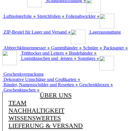
Schaumstofffüllung
●
Luftpolsterfolie
●
Stretchfolien
●
Folienabwickler
●
ZIP-Beutel für Lager und Versand
●
Lagerausstattung
Abbrechklingenmesser
●
Gummibänder
●
Schnüre
●
Packpapier
●
Tritthocker und Leitern
●
Bindebänder
●
Logistiktaschen und -leisten
●
Sonstiges
●
Geschenkverpackung
Dekorative Umschläge und Grußkarten
●
Bänder, Namensschilder und Rosetten
●
Geschenkboxen
●
Geschenktaschen
●
ÜBER UNS
TEAM
NACHHALTIGKEIT
WISSENSWERTES
LIEFERUNG & VERSAND