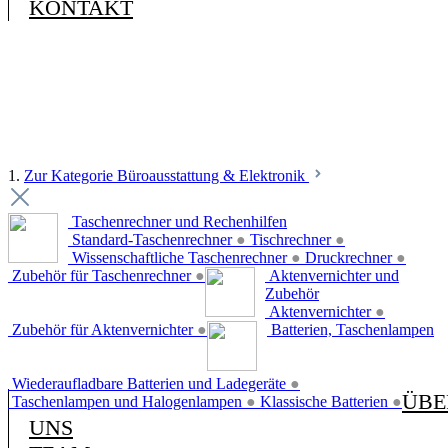
KONTAKT
1.
Zur Kategorie Büroausstattung & Elektronik
Taschenrechner und Rechenhilfen
Standard-Taschenrechner
●
Tischrechner
●
Wissenschaftliche Taschenrechner
●
Druckrechner
●
Zubehör für Taschenrechner
●
Aktenvernichter und
Zubehör
Aktenvernichter
●
Zubehör für Aktenvernichter
●
Batterien, Taschenlampen
Wiederaufladbare Batterien und Ladegeräte
●
ÜBE
Taschenlampen und Halogenlampen
●
Klassische Batterien
●
UNS