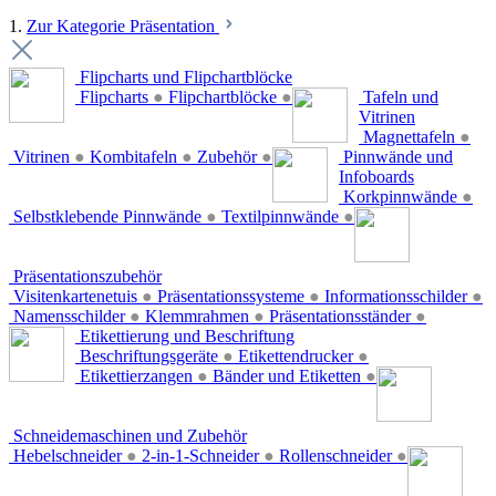
1.
Zur Kategorie Präsentation
Flipcharts und Flipchartblöcke
Flipcharts
●
Flipchartblöcke
●
Tafeln und
Vitrinen
Magnettafeln
●
Vitrinen
●
Kombitafeln
●
Zubehör
●
Pinnwände und
Infoboards
Korkpinnwände
●
Selbstklebende Pinnwände
●
Textilpinnwände
●
Präsentationszubehör
Visitenkartenetuis
●
Präsentationssysteme
●
Informationsschilder
●
Namensschilder
●
Klemmrahmen
●
Präsentationsständer
●
Etikettierung und Beschriftung
Beschriftungsgeräte
●
Etikettendrucker
●
Etikettierzangen
●
Bänder und Etiketten
●
Schneidemaschinen und Zubehör
Hebelschneider
●
2-in-1-Schneider
●
Rollenschneider
●