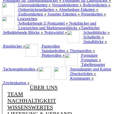
Fotopapier für Tintenstrahldrucker
●
Fotopapier für Laserdrucker
●
Universaletiketten
●
Versandetiketten
●
Rollenetiketten
●
Ordnerrückenetiketten
●
Abnehmbare Etiketten
●
Endlosetiketten
●
Sonstige Etiketten
●
Preisetiketten
●
Lesezeichen
Selbstklebende Z-Notizzettel
●
Notizbücher und
Lesezeichen und Markierungsblöcke
●
Tagebücher
Selbstklebende Blöcke
●
Notizwürfel
●
Schreibblöcke
●
Schulhefte
●
Spiralblöcke
●
Ringbücher
●
Papierollen
Standardrollen
●
Thermorollen
●
Plotterrollen
●
Formulare
Formulare
●
Tabellierpapier
Tachographenrollen
●
Spezialpapier und Karton
Druckerfolien
●
Krepppapier
●
Zeichenkarton
●
ÜBER UNS
TEAM
NACHHALTIGKEIT
WISSENSWERTES
LIEFERUNG & VERSAND