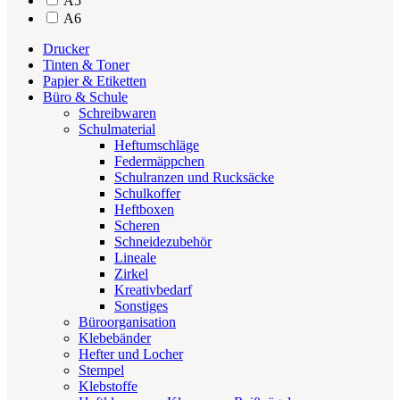
A5
A6
Drucker
Tinten & Toner
Papier & Etiketten
Büro & Schule
Schreibwaren
Schulmaterial
Heftumschläge
Federmäppchen
Schulranzen und Rucksäcke
Schulkoffer
Heftboxen
Scheren
Schneidezubehör
Lineale
Zirkel
Kreativbedarf
Sonstiges
Büroorganisation
Klebebänder
Hefter und Locher
Stempel
Klebstoffe