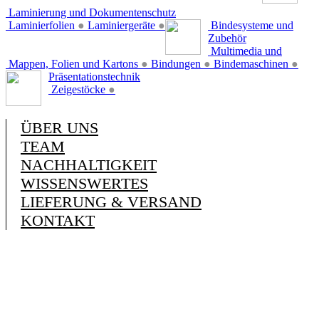
Laminierung und Dokumentenschutz
Laminierfolien
●
Laminiergeräte
●
Bindesysteme und
Zubehör
Multimedia und
Mappen, Folien und Kartons
●
Bindungen
●
Bindemaschinen
●
Präsentationstechnik
Zeigestöcke
●
ÜBER UNS
TEAM
NACHHALTIGKEIT
WISSENSWERTES
LIEFERUNG & VERSAND
KONTAKT