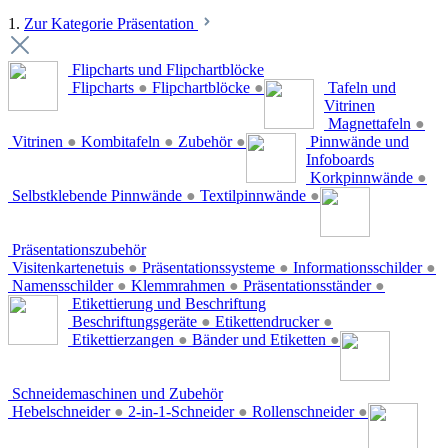
1.
Zur Kategorie Präsentation
Flipcharts und Flipchartblöcke
Flipcharts
●
Flipchartblöcke
●
Tafeln und
Vitrinen
Magnettafeln
●
Vitrinen
●
Kombitafeln
●
Zubehör
●
Pinnwände und
Infoboards
Korkpinnwände
●
Selbstklebende Pinnwände
●
Textilpinnwände
●
Präsentationszubehör
Visitenkartenetuis
●
Präsentationssysteme
●
Informationsschilder
●
Namensschilder
●
Klemmrahmen
●
Präsentationsständer
●
Etikettierung und Beschriftung
Beschriftungsgeräte
●
Etikettendrucker
●
Etikettierzangen
●
Bänder und Etiketten
●
Schneidemaschinen und Zubehör
Hebelschneider
●
2-in-1-Schneider
●
Rollenschneider
●