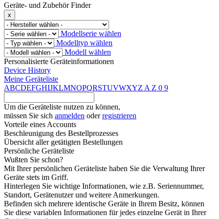
Geräte- und Zubehör Finder
x
Modellserie wählen
Modelltyp wählen
Modell wählen
Personalisierte Geräteinformationen
Device History
Meine Geräteliste
A
B
C
D
E
F
G
H
I
J
K
L
M
N
O
P
Q
R
S
T
U
V
W
X
Y
Z
A
Z
0
9
Um die Geräteliste nutzen zu können,
müssen Sie sich
anmelden
oder
registrieren
Vorteile eines Accounts
Beschleunigung des Bestellprozesses
Übersicht aller getätigten Bestellungen
Persönliche Geräteliste
Wußten Sie schon?
Mit Ihrer persönlichen Geräteliste haben Sie die Verwaltung Ihrer
Geräte stets im Griff.
Hinterlegen Sie wichtige Informationen, wie z.B. Seriennummer,
Standort, Gerätenutzer und weitere Anmerkungen.
Befinden sich mehrere identische Geräte in Ihrem Besitz, können
Sie diese variablen Informationen für jedes einzelne Gerät in Ihrer