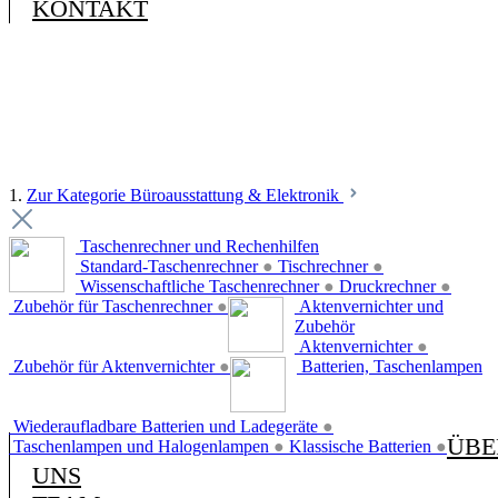
KONTAKT
1.
Zur Kategorie Büroausstattung & Elektronik
Taschenrechner und Rechenhilfen
Standard-Taschenrechner
●
Tischrechner
●
Wissenschaftliche Taschenrechner
●
Druckrechner
●
Zubehör für Taschenrechner
●
Aktenvernichter und
Zubehör
Aktenvernichter
●
Zubehör für Aktenvernichter
●
Batterien, Taschenlampen
Wiederaufladbare Batterien und Ladegeräte
●
ÜBE
Taschenlampen und Halogenlampen
●
Klassische Batterien
●
UNS