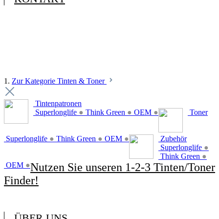
1.
Zur Kategorie Tinten & Toner
Tintenpatronen
Superlonglife
●
Think Green
●
OEM
●
Toner
Superlonglife
●
Think Green
●
OEM
●
Zubehör
Superlonglife
●
Think Green
●
OEM
●
Nutzen Sie unseren 1-2-3 Tinten/Toner
Finder!
ÜBER UNS