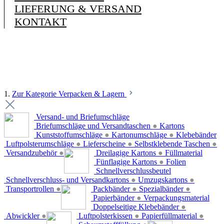
LIEFERUNG & VERSAND
KONTAKT
1.
Zur Kategorie Verpacken & Lagern
Versand- und Briefumschläge
Briefumschläge und Versandtaschen
●
Kartons
Kunststoffumschläge
●
Kartonumschläge
●
Klebebänder
Luftpolsterumschläge
●
Lieferscheine
●
Selbstklebende Taschen
●
Versandzubehör
●
Dreilagige Kartons
●
Füllmaterial
Fünflagige Kartons
●
Folien
Schnellverschlussbeutel
Schnellverschluss- und Versandkartons
●
Umzugskartons
●
Transportrollen
●
Packbänder
●
Spezialbänder
●
Papierbänder
●
Verpackungsmaterial
Doppelseitige Klebebänder
●
Abwickler
●
Luftpolsterkissen
●
Papierfüllmaterial
●