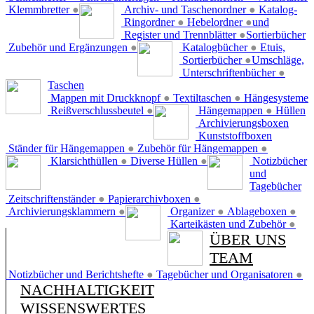
Klemmbretter
●
Archiv- und Taschenordner
●
Katalog-
Ringordner
●
Hebelordner
●
und
Register und Trennblätter
●
Sortierbücher
Zubehör und Ergänzungen
●
Katalogbücher
●
Etuis,
Sortierbücher
●
Umschläge,
Unterschriftenbücher
●
Taschen
Mappen mit Druckknopf
●
Textiltaschen
●
Hängesysteme
Reißverschlussbeutel
●
Hängemappen
●
Hüllen
Archivierungsboxen
Kunststoffboxen
Ständer für Hängemappen
●
Zubehör für Hängemappen
●
Klarsichthüllen
●
Diverse Hüllen
●
Notizbücher
und
Tagebücher
Zeitschriftenständer
●
Papierarchivboxen
●
Archivierungsklammern
●
Organizer
●
Ablageboxen
●
Karteikästen und Zubehör
●
ÜBER UNS
TEAM
Notizbücher und Berichtshefte
●
Tagebücher und Organisatoren
●
NACHHALTIGKEIT
WISSENSWERTES