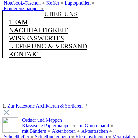
Notebook-Taschen
●
Koffer
●
Laptophüllen
●
Konferenzmappen
●
ÜBER UNS
TEAM
NACHHALTIGKEIT
WISSENSWERTES
LIEFERUNG & VERSAND
KONTAKT
1.
Zur Kategorie Archivieren & Sortieren
Ordner und Mappen
Klassische Papiermappen
●
mit Gummiband
●
mit Bändern
●
Aktenboxen
●
Aktentaschen
●
Schnellhefter
●
Schreibunterlagen
●
Klemmschienen
●
Veranstalter