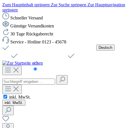
Zum Hauptinhalt springen
Zur Suche springen
Zur Hauptnavigation
springen
Schneller Versand
Günstige Versandkosten
30 Tage Rückgaberecht
Service - Hotline 0123 - 45678
Deutsch
Versandkostenfreie Lieferung ab 49,00€ Netto
Jobs
Sichere SSL-Verbindung
Schnelle Lieferung
Čeština
Helpdesk
Nachhaltigkeit
Deutsch
inkl. MwSt.
inkl. MwSt.