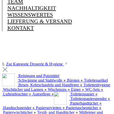
TEAM
NACHHALTIGKEIT
WISSENSWERTES
LIEFERUNG & VERSAND
KONTAKT
1.
Zur Kategorie Drogerie & Hygiene
Reinigung und Putzmittel
Schwämme und Stahlwolle
●
Bürsten
●
Toilettenartikel
Besen, Kehrschaufeln und Handfeger
●
Toilettenhygiene
Wischtücher und Lappen
●
Wischmops
●
Eimer
●
WC-Sets
●
Luftentfeuchter
●
Autopflege
●
Toilettenpapier
●
Toilettenpapierspender
●
Papierhandtücher
●
Handtuchspender
●
Papierservietten
●
Papiertaschentücher
●
Papierwischtücher
●
Textil- und Handtücher
●
Mülleimer und