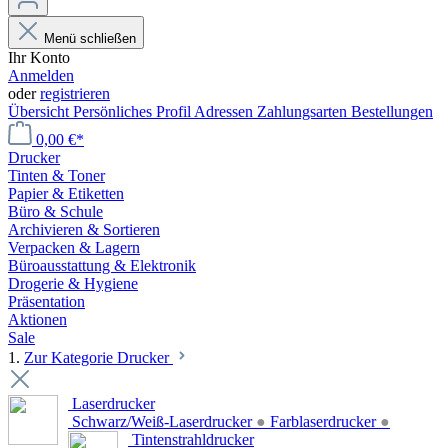
Menü schließen
Ihr Konto
Anmelden
oder
registrieren
Übersicht
Persönliches Profil
Adressen
Zahlungsarten
Bestellungen
0,00 €*
Drucker
Tinten & Toner
Papier & Etiketten
Büro & Schule
Archivieren & Sortieren
Verpacken & Lagern
Büroausstattung & Elektronik
Drogerie & Hygiene
Präsentation
Aktionen
Sale
1.
Zur Kategorie Drucker
Laserdrucker
Schwarz/Weiß-Laserdrucker
●
Farblaserdrucker
●
Tintenstrahldrucker