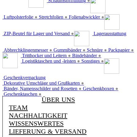
Schaumstofffüllung
●
Luftpolsterfolie
●
Stretchfolien
●
Folienabwickler
●
ZIP-Beutel für Lager und Versand
●
Lagerausstattung
Abbrechklingenmesser
●
Gummibänder
●
Schnüre
●
Packpapier
●
Tritthocker und Leitern
●
Bindebänder
●
Logistiktaschen und -leisten
●
Sonstiges
●
Geschenkverpackung
Dekorative Umschläge und Grußkarten
●
Bänder, Namensschilder und Rosetten
●
Geschenkboxen
●
Geschenktaschen
●
ÜBER UNS
TEAM
NACHHALTIGKEIT
WISSENSWERTES
LIEFERUNG & VERSAND