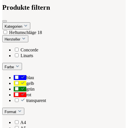
Produkte filtern
Kategorien
Heftumschläge
18
Hersteller
Concorde
Linarts
Farbe
blau
gelb
grün
rot
transparent
Format
A4