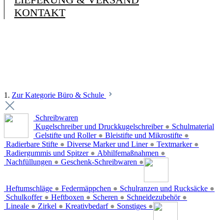
KONTAKT
1.
Zur Kategorie Büro & Schule
Schreibwaren
Kugelschreiber und Druckkugelschreiber
●
Schulmaterial
Gelstifte und Roller
●
Bleistifte und Mikrostifte
●
Radierbare Stifte
●
Diverse Marker und Liner
●
Textmarker
●
Radiergummis und Spitzer
●
Abhilfemaßnahmen
●
Nachfüllungen
●
Geschenk-Schreibwaren
●
Heftumschläge
●
Federmäppchen
●
Schulranzen und Rucksäcke
●
Schulkoffer
●
Heftboxen
●
Scheren
●
Schneidezubehör
●
Lineale
●
Zirkel
●
Kreativbedarf
●
Sonstiges
●