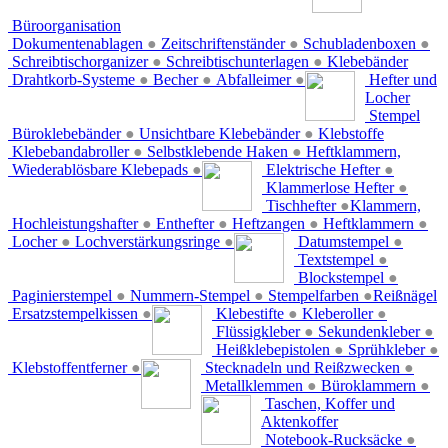
Büroorganisation
Dokumentenablagen
●
Zeitschriftenständer
●
Schubladenboxen
●
Schreibtischorganizer
●
Schreibtischunterlagen
●
Klebebänder
Drahtkorb-Systeme
●
Becher
●
Abfalleimer
●
Hefter und
Locher
Stempel
Büroklebebänder
●
Unsichtbare Klebebänder
●
Klebstoffe
Klebebandabroller
●
Selbstklebende Haken
●
Heftklammern,
Wiederablösbare Klebepads
●
Elektrische Hefter
●
Klammerlose Hefter
●
Tischhefter
●
Klammern,
Hochleistungshafter
●
Enthefter
●
Heftzangen
●
Heftklammern
●
Locher
●
Lochverstärkungsringe
●
Datumstempel
●
Textstempel
●
Blockstempel
●
Paginierstempel
●
Nummern-Stempel
●
Stempelfarben
●
Reißnägel
Ersatzstempelkissen
●
Klebestifte
●
Kleberoller
●
Flüssigkleber
●
Sekundenkleber
●
Heißklebepistolen
●
Sprühkleber
●
Klebstoffentferner
●
Stecknadeln und Reißzwecken
●
Metallklemmen
●
Büroklammern
●
Taschen, Koffer und
Aktenkoffer
Notebook-Rucksäcke
●