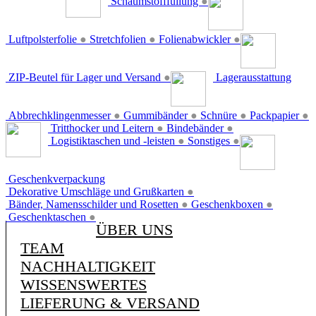
Schaumstofffüllung
●
Luftpolsterfolie
●
Stretchfolien
●
Folienabwickler
●
ZIP-Beutel für Lager und Versand
●
Lagerausstattung
Abbrechklingenmesser
●
Gummibänder
●
Schnüre
●
Packpapier
●
Tritthocker und Leitern
●
Bindebänder
●
Logistiktaschen und -leisten
●
Sonstiges
●
Geschenkverpackung
Dekorative Umschläge und Grußkarten
●
Bänder, Namensschilder und Rosetten
●
Geschenkboxen
●
Geschenktaschen
●
ÜBER UNS
TEAM
NACHHALTIGKEIT
WISSENSWERTES
LIEFERUNG & VERSAND