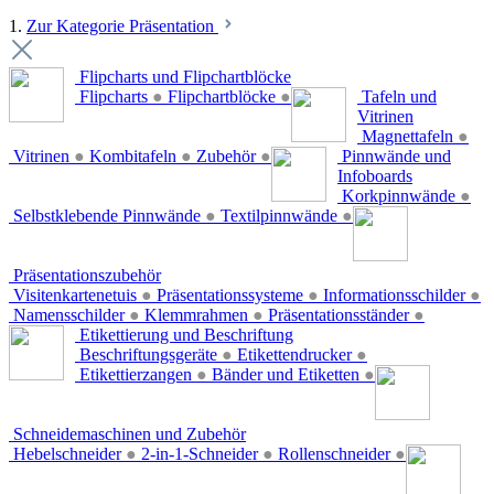
1.
Zur Kategorie Präsentation
Flipcharts und Flipchartblöcke
Flipcharts
●
Flipchartblöcke
●
Tafeln und
Vitrinen
Magnettafeln
●
Vitrinen
●
Kombitafeln
●
Zubehör
●
Pinnwände und
Infoboards
Korkpinnwände
●
Selbstklebende Pinnwände
●
Textilpinnwände
●
Präsentationszubehör
Visitenkartenetuis
●
Präsentationssysteme
●
Informationsschilder
●
Namensschilder
●
Klemmrahmen
●
Präsentationsständer
●
Etikettierung und Beschriftung
Beschriftungsgeräte
●
Etikettendrucker
●
Etikettierzangen
●
Bänder und Etiketten
●
Schneidemaschinen und Zubehör
Hebelschneider
●
2-in-1-Schneider
●
Rollenschneider
●