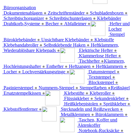
Büroorganisation
Dokumentenablagen
●
Zeitschriftenständer
●
Schubladenboxen
●
Schreibtischorganizer
●
Schreibtischunterlagen
●
Klebebänder
Drahtkorb-Systeme
●
Becher
●
Abfalleimer
●
Hefter und
Locher
Stempel
Büroklebebänder
●
Unsichtbare Klebebänder
●
Klebstoffe
Klebebandabroller
●
Selbstklebende Haken
●
Heftklammern,
Wiederablösbare Klebepads
●
Elektrische Hefter
●
Klammerlose Hefter
●
Tischhefter
●
Klammern,
Hochleistungshafter
●
Enthefter
●
Heftzangen
●
Heftklammern
●
Locher
●
Lochverstärkungsringe
●
Datumstempel
●
Textstempel
●
Blockstempel
●
Paginierstempel
●
Nummern-Stempel
●
Stempelfarben
●
Reißnägel
Ersatzstempelkissen
●
Klebestifte
●
Kleberoller
●
Flüssigkleber
●
Sekundenkleber
●
Heißklebepistolen
●
Sprühkleber
●
Klebstoffentferner
●
Stecknadeln und Reißzwecken
●
Metallklemmen
●
Büroklammern
●
Taschen, Koffer und
Aktenkoffer
Notebook-Rucksäcke
●