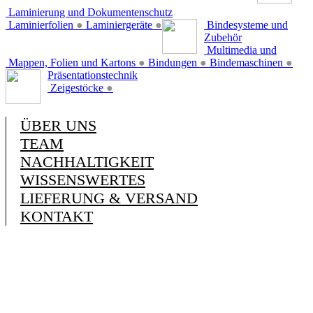
Laminierung und Dokumentenschutz
Laminierfolien
●
Laminiergeräte
●
Bindesysteme und
Zubehör
Multimedia und
Mappen, Folien und Kartons
●
Bindungen
●
Bindemaschinen
●
Präsentationstechnik
Zeigestöcke
●
ÜBER UNS
TEAM
NACHHALTIGKEIT
WISSENSWERTES
LIEFERUNG & VERSAND
KONTAKT