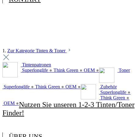
1.
Zur Kategorie Tinten & Toner
Tintenpatronen
Superlonglife
●
Think Green
●
OEM
●
Toner
Superlonglife
●
Think Green
●
OEM
●
Zubehör
Superlonglife
●
Think Green
●
OEM
●
Nutzen Sie unseren 1-2-3 Tinten/Toner
Finder!
ÜBER UNS