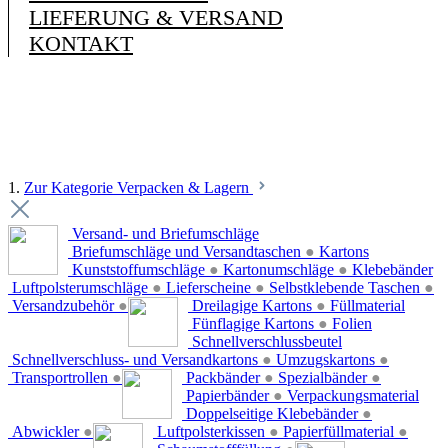
LIEFERUNG & VERSAND
KONTAKT
1.
Zur Kategorie Verpacken & Lagern
Versand- und Briefumschläge
Briefumschläge und Versandtaschen
●
Kartons
Kunststoffumschläge
●
Kartonumschläge
●
Klebebänder
Luftpolsterumschläge
●
Lieferscheine
●
Selbstklebende Taschen
●
Versandzubehör
●
Dreilagige Kartons
●
Füllmaterial
Fünflagige Kartons
●
Folien
Schnellverschlussbeutel
Schnellverschluss- und Versandkartons
●
Umzugskartons
●
Transportrollen
●
Packbänder
●
Spezialbänder
●
Papierbänder
●
Verpackungsmaterial
Doppelseitige Klebebänder
●
Abwickler
●
Luftpolsterkissen
●
Papierfüllmaterial
●