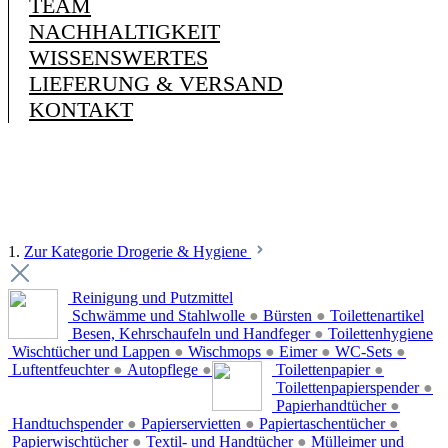
TEAM
NACHHALTIGKEIT
WISSENSWERTES
LIEFERUNG & VERSAND
KONTAKT
1.
Zur Kategorie Drogerie & Hygiene
Reinigung und Putzmittel
Schwämme und Stahlwolle
●
Bürsten
●
Toilettenartikel
Besen, Kehrschaufeln und Handfeger
●
Toilettenhygiene
Wischtücher und Lappen
●
Wischmops
●
Eimer
●
WC-Sets
●
Luftentfeuchter
●
Autopflege
●
Toilettenpapier
●
Toilettenpapierspender
●
Papierhandtücher
●
Handtuchspender
●
Papierservietten
●
Papiertaschentücher
●
Papierwischtücher
●
Textil- und Handtücher
●
Mülleimer und