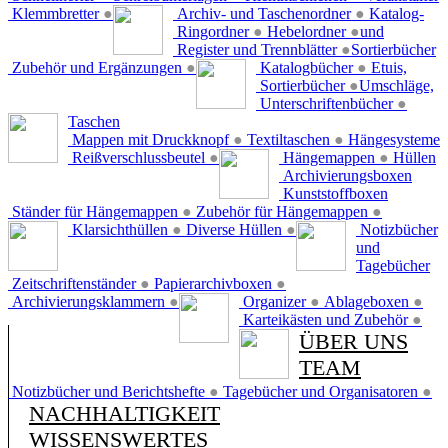
Klemmbretter
●
Archiv- und Taschenordner
●
Katalog-
Ringordner
●
Hebelordner
●
und
Register und Trennblätter
●
Sortierbücher
Zubehör und Ergänzungen
●
Katalogbücher
●
Etuis,
Sortierbücher
●
Umschläge,
Unterschriftenbücher
●
Taschen
Mappen mit Druckknopf
●
Textiltaschen
●
Hängesysteme
Reißverschlussbeutel
●
Hängemappen
●
Hüllen
Archivierungsboxen
Kunststoffboxen
Ständer für Hängemappen
●
Zubehör für Hängemappen
●
Klarsichthüllen
●
Diverse Hüllen
●
Notizbücher
und
Tagebücher
Zeitschriftenständer
●
Papierarchivboxen
●
Archivierungsklammern
●
Organizer
●
Ablageboxen
●
Karteikästen und Zubehör
●
ÜBER UNS
TEAM
Notizbücher und Berichtshefte
●
Tagebücher und Organisatoren
●
NACHHALTIGKEIT
WISSENSWERTES