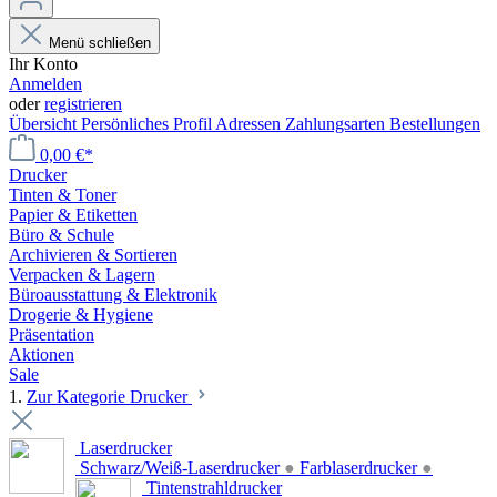
Menü schließen
Ihr Konto
Anmelden
oder
registrieren
Übersicht
Persönliches Profil
Adressen
Zahlungsarten
Bestellungen
0,00 €*
Drucker
Tinten & Toner
Papier & Etiketten
Büro & Schule
Archivieren & Sortieren
Verpacken & Lagern
Büroausstattung & Elektronik
Drogerie & Hygiene
Präsentation
Aktionen
Sale
1.
Zur Kategorie Drucker
Laserdrucker
Schwarz/Weiß-Laserdrucker
●
Farblaserdrucker
●
Tintenstrahldrucker