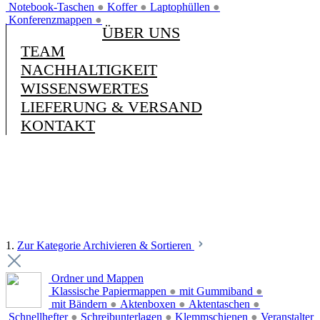
Notebook-Taschen
●
Koffer
●
Laptophüllen
●
Konferenzmappen
●
ÜBER UNS
TEAM
NACHHALTIGKEIT
WISSENSWERTES
LIEFERUNG & VERSAND
KONTAKT
1.
Zur Kategorie Archivieren & Sortieren
Ordner und Mappen
Klassische Papiermappen
●
mit Gummiband
●
mit Bändern
●
Aktenboxen
●
Aktentaschen
●
Schnellhefter
●
Schreibunterlagen
●
Klemmschienen
●
Veranstalter