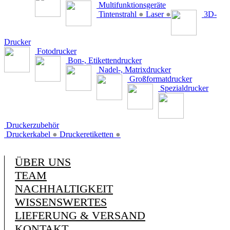
Multifunktionsgeräte
Tintenstrahl
●
Laser
●
3D-
Drucker
Fotodrucker
Bon-, Etikettendrucker
Nadel-, Matrixdrucker
Großformatdrucker
Spezialdrucker
Druckerzubehör
Druckerkabel
●
Druckeretiketten
●
ÜBER UNS
TEAM
NACHHALTIGKEIT
WISSENSWERTES
LIEFERUNG & VERSAND
KONTAKT