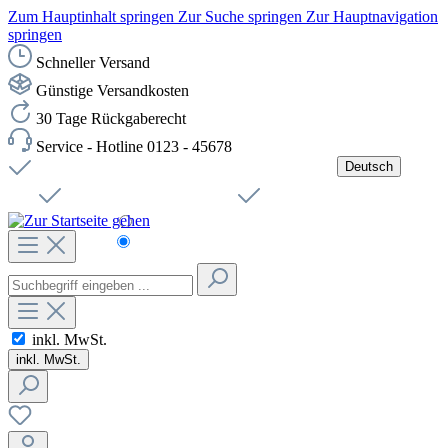
Zum Hauptinhalt springen
Zur Suche springen
Zur Hauptnavigation
springen
Schneller Versand
Günstige Versandkosten
30 Tage Rückgaberecht
Service - Hotline 0123 - 45678
Deutsch
Versandkostenfreie Lieferung ab 49,00€ Netto
Jobs
Sichere SSL-Verbindung
Schnelle Lieferung
Čeština
Helpdesk
Nachhaltigkeit
Deutsch
inkl. MwSt.
inkl. MwSt.