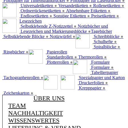
Fotopapier für Tintenstrahldrucker
●
Fotopapier für Laserdrucker
●
Universaletiketten
●
Versandetiketten
●
Rollenetiketten
●
Ordnerrückenetiketten
●
Abnehmbare Etiketten
●
Endlosetiketten
●
Sonstige Etiketten
●
Preisetiketten
●
Lesezeichen
Selbstklebende Z-Notizzettel
●
Notizbücher und
Lesezeichen und Markierungsblöcke
●
Tagebücher
Selbstklebende Blöcke
●
Notizwürfel
●
Schreibblöcke
●
Schulhefte
●
Spiralblöcke
●
Ringbücher
●
Papierollen
Standardrollen
●
Thermorollen
●
Plotterrollen
●
Formulare
Formulare
●
Tabellierpapier
Tachographenrollen
●
Spezialpapier und Karton
Druckerfolien
●
Krepppapier
●
Zeichenkarton
●
ÜBER UNS
TEAM
NACHHALTIGKEIT
WISSENSWERTES
LIEFERUNG & VERSAND