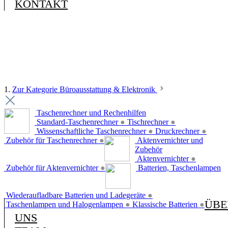
KONTAKT
1.
Zur Kategorie Büroausstattung & Elektronik
Taschenrechner und Rechenhilfen
Standard-Taschenrechner
●
Tischrechner
●
Wissenschaftliche Taschenrechner
●
Druckrechner
●
Zubehör für Taschenrechner
●
Aktenvernichter und
Zubehör
Aktenvernichter
●
Zubehör für Aktenvernichter
●
Batterien, Taschenlampen
Wiederaufladbare Batterien und Ladegeräte
●
ÜBE
Taschenlampen und Halogenlampen
●
Klassische Batterien
●
UNS