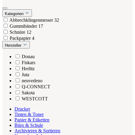
Kategorien
Abbrechklingenmesser
32
Gummibänder
17
Schnüre
12
Packpapier
4
Hersteller
Donau
Fiskars
Herlitz
Juta
neuvedeno
Q-CONNECT
Sakota
WESTCOTT
Drucker
Tinten & Toner
Papier & Etiketten
Büro & Schule
Archivieren & Sortieren