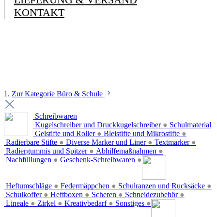
KONTAKT
1.
Zur Kategorie Büro & Schule
Schreibwaren
Kugelschreiber und Druckkugelschreiber
●
Schulmaterial
Gelstifte und Roller
●
Bleistifte und Mikrostifte
●
Radierbare Stifte
●
Diverse Marker und Liner
●
Textmarker
●
Radiergummis und Spitzer
●
Abhilfemaßnahmen
●
Nachfüllungen
●
Geschenk-Schreibwaren
●
Heftumschläge
●
Federmäppchen
●
Schulranzen und Rucksäcke
●
Schulkoffer
●
Heftboxen
●
Scheren
●
Schneidezubehör
●
Lineale
●
Zirkel
●
Kreativbedarf
●
Sonstiges
●