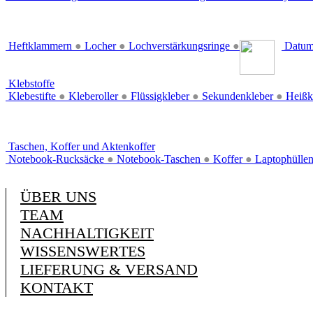
Heftklammern
●
Locher
●
Lochverstärkungsringe
●
Datum
Klebstoffe
Klebestifte
●
Kleberoller
●
Flüssigkleber
●
Sekundenkleber
●
Heißk
Taschen, Koffer und Aktenkoffer
Notebook-Rucksäcke
●
Notebook-Taschen
●
Koffer
●
Laptophülle
ÜBER UNS
TEAM
NACHHALTIGKEIT
WISSENSWERTES
LIEFERUNG & VERSAND
KONTAKT