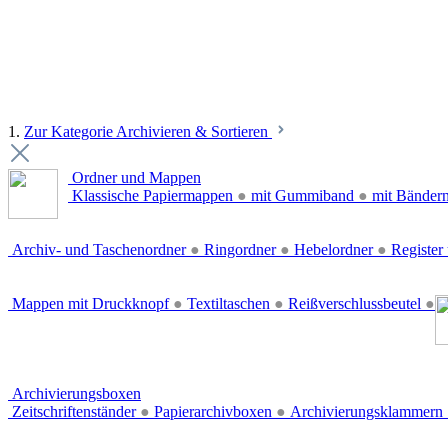
1.
Zur Kategorie Archivieren & Sortieren
Ordner und Mappen
Klassische Papiermappen
●
mit Gummiband
●
mit Bänder
Archiv- und Taschenordner
●
Ringordner
●
Hebelordner
●
Register 
Mappen mit Druckknopf
●
Textiltaschen
●
Reißverschlussbeutel
●
Archivierungsboxen
Zeitschriftenständer
●
Papierarchivboxen
●
Archivierungsklammern