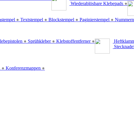
Wiederablösbare Klebepads
●
stempel
●
Textstempel
●
Blockstempel
●
Paginierstempel
●
Nummern
lebepistolen
●
Sprühkleber
●
Klebstoffentferner
●
Heftklamm
Stecknade
n
●
Konferenzmappen
●