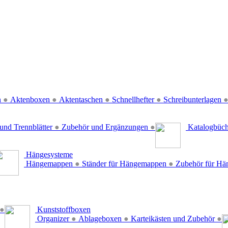
n
●
Aktenboxen
●
Aktentaschen
●
Schnellhefter
●
Schreibunterlagen
und Trennblätter
●
Zubehör und Ergänzungen
●
Katalogbüc
Hängesysteme
Hängemappen
●
Ständer für Hängemappen
●
Zubehör für H
●
Kunststoffboxen
Organizer
●
Ablageboxen
●
Karteikästen und Zubehör
●