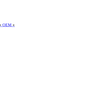
●
OEM
●