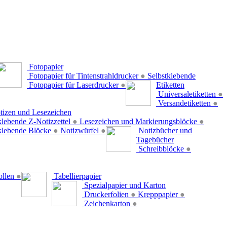
Fotopapier
Fotopapier für Tintenstrahldrucker
●
Selbstklebende
Fotopapier für Laserdrucker
●
Etiketten
Universaletiketten
●
Versandetiketten
●
tizen und Lesezeichen
klebende Z-Notizzettel
●
Lesezeichen und Markierungsblöcke
●
klebende Blöcke
●
Notizwürfel
●
Notizbücher und
Tagebücher
Schreibblöcke
●
ollen
●
Tabellierpapier
Spezialpapier und Karton
Druckerfolien
●
Krepppapier
●
Zeichenkarton
●