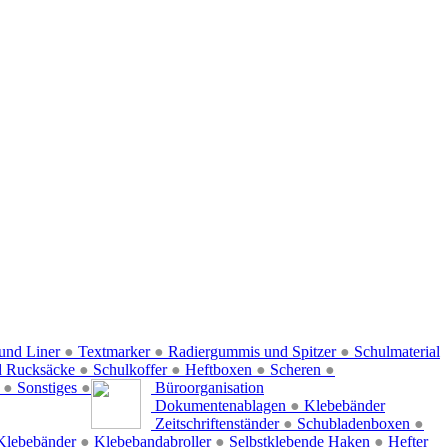
und Liner
●
Textmarker
●
Radiergummis und Spitzer
●
Schulmaterial
d Rucksäcke
●
Schulkoffer
●
Heftboxen
●
Scheren
●
f
●
Sonstiges
●
Büroorganisation
Dokumentenablagen
●
Klebebänder
Zeitschriftenständer
●
Schubladenboxen
●
Klebebänder
●
Klebebandabroller
●
Selbstklebende Haken
●
Hefter