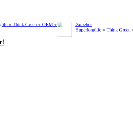
glife
●
Think Green
●
OEM
●
Zubehör
Superlonglife
●
Think Green
r!