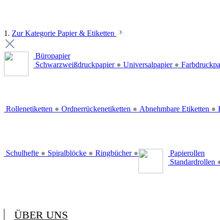
1.
Zur Kategorie Papier & Etiketten
Büropapier
Schwarzweißdruckpapier
●
Universalpapier
●
Farbdruckpa
Rollenetiketten
●
Ordnerrückenetiketten
●
Abnehmbare Etiketten
●
E
Schulhefte
●
Spiralblöcke
●
Ringbücher
●
Papierollen
Standardrollen
ÜBER UNS