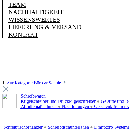
TEAM
NACHHALTIGKEIT
WISSENSWERTES
LIEFERUNG & VERSAND
KONTAKT
1.
Zur Kategorie Büro & Schule
Schreibwaren
Kugelschreiber und Druckkugelschreiber
●
Gelstifte und R
Abhilfemaßnahmen
●
Nachfüllungen
●
Geschenk-Schreib
Schreibtischorganizer
●
Schreibtischunterlagen
●
Drahtkorb-System