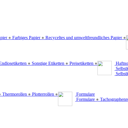
pier
●
Farbiges Papier
●
Recyceltes und umweltfreundliches Papier
●
ndlosetiketten
●
Sonstige Etiketten
●
Preisetiketten
●
Haftno
Selbst
Selbst
●
Thermorollen
●
Plotterrollen
●
Formulare
Formulare
●
Tachographenr