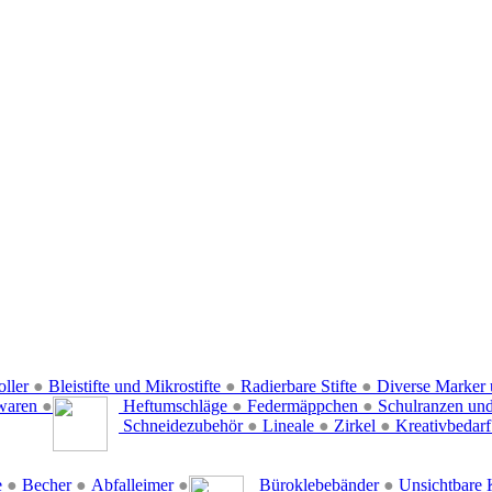
oller
●
Bleistifte und Mikrostifte
●
Radierbare Stifte
●
Diverse Marker 
waren
●
Heftumschläge
●
Federmäppchen
●
Schulranzen un
Schneidezubehör
●
Lineale
●
Zirkel
●
Kreativbedar
e
●
Becher
●
Abfalleimer
●
Büroklebebänder
●
Unsichtbare 