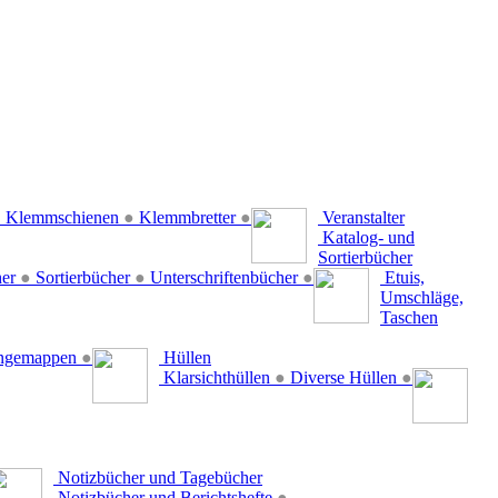
●
Klemmschienen
●
Klemmbretter
●
Veranstalter
Katalog- und
Sortierbücher
her
●
Sortierbücher
●
Unterschriftenbücher
●
Etuis,
Umschläge,
Taschen
ängemappen
●
Hüllen
Klarsichthüllen
●
Diverse Hüllen
●
Notizbücher und Tagebücher
Notizbücher und Berichtshefte
●