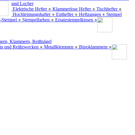
und Locher
Elektrische Hefter
●
Klammerlose Hefter
●
Tischhefter
●
Hochleistungshafter
●
Enthefter
●
Heftzangen
●
Stempel
-Stempel
●
Stempelfarben
●
Ersatzstempelkissen
●
ern, Klammern, Reißnägel
ln und Reißzwecken
●
Metallklemmen
●
Büroklammern
●