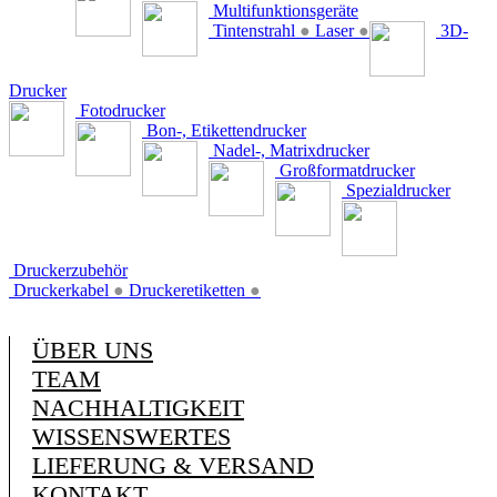
Multifunktionsgeräte
Tintenstrahl
●
Laser
●
3D-
Drucker
Fotodrucker
Bon-, Etikettendrucker
Nadel-, Matrixdrucker
Großformatdrucker
Spezialdrucker
Druckerzubehör
Druckerkabel
●
Druckeretiketten
●
ÜBER UNS
TEAM
NACHHALTIGKEIT
WISSENSWERTES
LIEFERUNG & VERSAND
KONTAKT