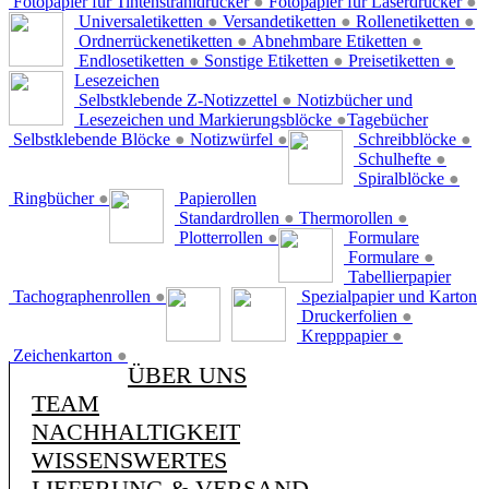
Fotopapier für Tintenstrahldrucker
●
Fotopapier für Laserdrucker
●
Universaletiketten
●
Versandetiketten
●
Rollenetiketten
●
Ordnerrückenetiketten
●
Abnehmbare Etiketten
●
Endlosetiketten
●
Sonstige Etiketten
●
Preisetiketten
●
Lesezeichen
Selbstklebende Z-Notizzettel
●
Notizbücher und
Lesezeichen und Markierungsblöcke
●
Tagebücher
Selbstklebende Blöcke
●
Notizwürfel
●
Schreibblöcke
●
Schulhefte
●
Spiralblöcke
●
Ringbücher
●
Papierollen
Standardrollen
●
Thermorollen
●
Plotterrollen
●
Formulare
Formulare
●
Tabellierpapier
Tachographenrollen
●
Spezialpapier und Karton
Druckerfolien
●
Krepppapier
●
Zeichenkarton
●
ÜBER UNS
TEAM
NACHHALTIGKEIT
WISSENSWERTES
LIEFERUNG & VERSAND