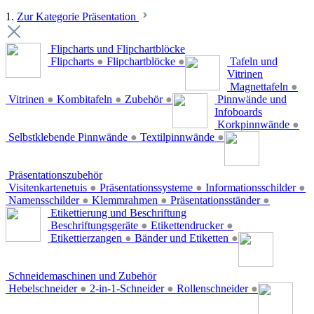
1.
Zur Kategorie Präsentation
Flipcharts und Flipchartblöcke
Flipcharts
●
Flipchartblöcke
●
Tafeln und
Vitrinen
Magnettafeln
●
Vitrinen
●
Kombitafeln
●
Zubehör
●
Pinnwände und
Infoboards
Korkpinnwände
●
Selbstklebende Pinnwände
●
Textilpinnwände
●
Präsentationszubehör
Visitenkartenetuis
●
Präsentationssysteme
●
Informationsschilder
●
Namensschilder
●
Klemmrahmen
●
Präsentationsständer
●
Etikettierung und Beschriftung
Beschriftungsgeräte
●
Etikettendrucker
●
Etikettierzangen
●
Bänder und Etiketten
●
Schneidemaschinen und Zubehör
Hebelschneider
●
2-in-1-Schneider
●
Rollenschneider
●