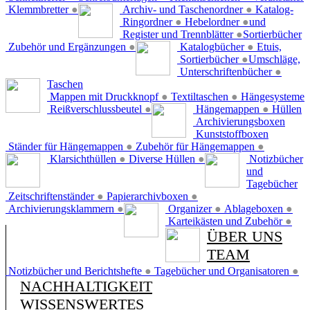
Klemmbretter
●
Archiv- und Taschenordner
●
Katalog-
Ringordner
●
Hebelordner
●
und
Register und Trennblätter
●
Sortierbücher
Zubehör und Ergänzungen
●
Katalogbücher
●
Etuis,
Sortierbücher
●
Umschläge,
Unterschriftenbücher
●
Taschen
Mappen mit Druckknopf
●
Textiltaschen
●
Hängesysteme
Reißverschlussbeutel
●
Hängemappen
●
Hüllen
Archivierungsboxen
Kunststoffboxen
Ständer für Hängemappen
●
Zubehör für Hängemappen
●
Klarsichthüllen
●
Diverse Hüllen
●
Notizbücher
und
Tagebücher
Zeitschriftenständer
●
Papierarchivboxen
●
Archivierungsklammern
●
Organizer
●
Ablageboxen
●
Karteikästen und Zubehör
●
ÜBER UNS
TEAM
Notizbücher und Berichtshefte
●
Tagebücher und Organisatoren
●
NACHHALTIGKEIT
WISSENSWERTES