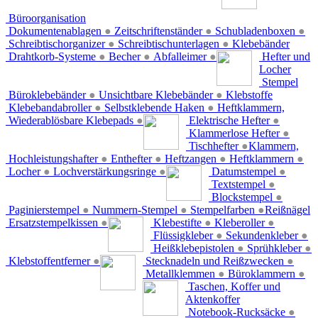
Büroorganisation
Dokumentenablagen
●
Zeitschriftenständer
●
Schubladenboxen
●
Schreibtischorganizer
●
Schreibtischunterlagen
●
Klebebänder
Drahtkorb-Systeme
●
Becher
●
Abfalleimer
●
Hefter und
Locher
Stempel
Büroklebebänder
●
Unsichtbare Klebebänder
●
Klebstoffe
Klebebandabroller
●
Selbstklebende Haken
●
Heftklammern,
Wiederablösbare Klebepads
●
Elektrische Hefter
●
Klammerlose Hefter
●
Tischhefter
●
Klammern,
Hochleistungshafter
●
Enthefter
●
Heftzangen
●
Heftklammern
●
Locher
●
Lochverstärkungsringe
●
Datumstempel
●
Textstempel
●
Blockstempel
●
Paginierstempel
●
Nummern-Stempel
●
Stempelfarben
●
Reißnägel
Ersatzstempelkissen
●
Klebestifte
●
Kleberoller
●
Flüssigkleber
●
Sekundenkleber
●
Heißklebepistolen
●
Sprühkleber
●
Klebstoffentferner
●
Stecknadeln und Reißzwecken
●
Metallklemmen
●
Büroklammern
●
Taschen, Koffer und
Aktenkoffer
Notebook-Rucksäcke
●