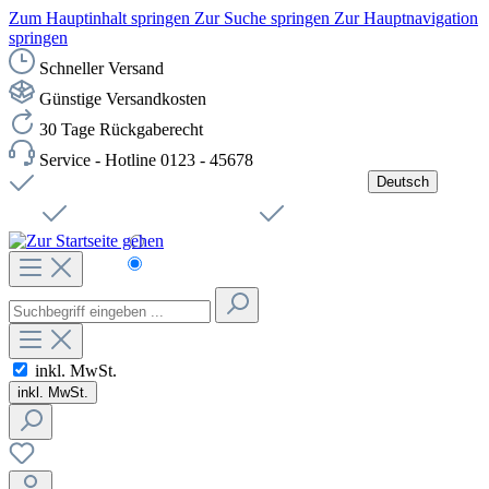
Zum Hauptinhalt springen
Zur Suche springen
Zur Hauptnavigation
springen
Schneller Versand
Günstige Versandkosten
30 Tage Rückgaberecht
Service - Hotline 0123 - 45678
Deutsch
Versandkostenfreie Lieferung ab 49,00€ Netto
Jobs
Sichere SSL-Verbindung
Schnelle Lieferung
Čeština
Helpdesk
Nachhaltigkeit
Deutsch
inkl. MwSt.
inkl. MwSt.