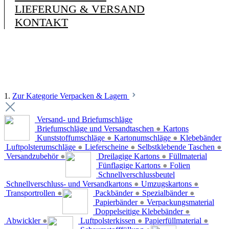
LIEFERUNG & VERSAND
KONTAKT
1.
Zur Kategorie Verpacken & Lagern
Versand- und Briefumschläge
Briefumschläge und Versandtaschen
●
Kartons
Kunststoffumschläge
●
Kartonumschläge
●
Klebebänder
Luftpolsterumschläge
●
Lieferscheine
●
Selbstklebende Taschen
●
Versandzubehör
●
Dreilagige Kartons
●
Füllmaterial
Fünflagige Kartons
●
Folien
Schnellverschlussbeutel
Schnellverschluss- und Versandkartons
●
Umzugskartons
●
Transportrollen
●
Packbänder
●
Spezialbänder
●
Papierbänder
●
Verpackungsmaterial
Doppelseitige Klebebänder
●
Abwickler
●
Luftpolsterkissen
●
Papierfüllmaterial
●