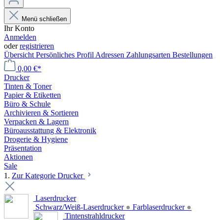
Menü schließen
Ihr Konto
Anmelden
oder
registrieren
Übersicht
Persönliches Profil
Adressen
Zahlungsarten
Bestellungen
0,00 €*
Drucker
Tinten & Toner
Papier & Etiketten
Büro & Schule
Archivieren & Sortieren
Verpacken & Lagern
Büroausstattung & Elektronik
Drogerie & Hygiene
Präsentation
Aktionen
Sale
1.
Zur Kategorie Drucker
Laserdrucker
Schwarz/Weiß-Laserdrucker
●
Farblaserdrucker
●
Tintenstrahldrucker