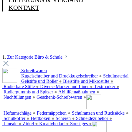
KONTAKT
1.
Zur Kategorie Büro & Schule
Schreibwaren
Kugelschreiber und Druckkugelschreiber
●
Schulmaterial
Gelstifte und Roller
●
Bleistifte und Mikrostifte
●
Radierbare Stifte
●
Diverse Marker und Liner
●
Textmarker
●
Radiergummis und Spitzer
●
Abhilfemaßnahmen
●
Nachfüllungen
●
Geschenk-Schreibwaren
●
Heftumschläge
●
Federmäppchen
●
Schulranzen und Rucksäcke
●
Schulkoffer
●
Heftboxen
●
Scheren
●
Schneidezubehör
●
Lineale
●
Zirkel
●
Kreativbedarf
●
Sonstiges
●