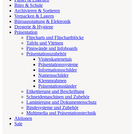
Büro & Schule
Archivieren & Sortieren
Verpacken & Lagern
Büroausstattung & Elektronik
Drogerie & Hygiene
Präsentation
Flipcharts und Flipchartblöcke
Tafeln und Vitrinen
Pinnwände und Infoboards
Präsentationszubehör
Visitenkartenetuis
Präsentationssysteme
Informationsschilder
Namensschilder
Klemmrahmen
Präsentationsständer
Etikettierung und Beschriftung
Schneidemaschinen und Zubehör
Laminierung und Dokumentenschutz
Bindesysteme und Zubehör
Multimedia und Präsentationstechnik
Aktionen
Sale