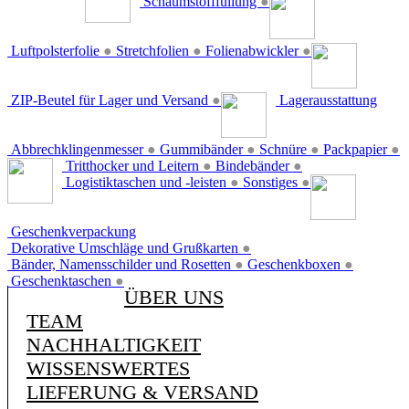
Schaumstofffüllung
●
Luftpolsterfolie
●
Stretchfolien
●
Folienabwickler
●
ZIP-Beutel für Lager und Versand
●
Lagerausstattung
Abbrechklingenmesser
●
Gummibänder
●
Schnüre
●
Packpapier
●
Tritthocker und Leitern
●
Bindebänder
●
Logistiktaschen und -leisten
●
Sonstiges
●
Geschenkverpackung
Dekorative Umschläge und Grußkarten
●
Bänder, Namensschilder und Rosetten
●
Geschenkboxen
●
Geschenktaschen
●
ÜBER UNS
TEAM
NACHHALTIGKEIT
WISSENSWERTES
LIEFERUNG & VERSAND