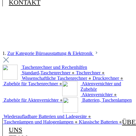
KONTAKT
1.
Zur Kategorie Büroausstattung & Elektronik
Taschenrechner und Rechenhilfen
Standard-Taschenrechner
●
Tischrechner
●
Wissenschaftliche Taschenrechner
●
Druckrechner
●
Zubehör für Taschenrechner
●
Aktenvernichter und
Zubehör
Aktenvernichter
●
Zubehör für Aktenvernichter
●
Batterien, Taschenlampen
Wiederaufladbare Batterien und Ladegeräte
●
ÜBE
Taschenlampen und Halogenlampen
●
Klassische Batterien
●
UNS