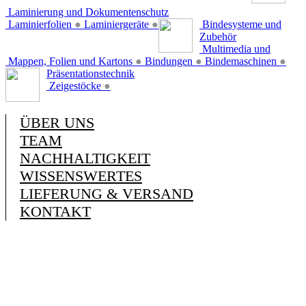
Laminierung und Dokumentenschutz
Laminierfolien
●
Laminiergeräte
●
Bindesysteme und
Zubehör
Multimedia und
Mappen, Folien und Kartons
●
Bindungen
●
Bindemaschinen
●
Präsentationstechnik
Zeigestöcke
●
ÜBER UNS
TEAM
NACHHALTIGKEIT
WISSENSWERTES
LIEFERUNG & VERSAND
KONTAKT