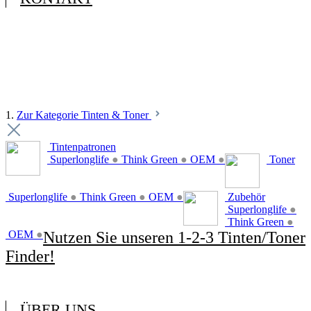
1.
Zur Kategorie Tinten & Toner
Tintenpatronen
Superlonglife
●
Think Green
●
OEM
●
Toner
Superlonglife
●
Think Green
●
OEM
●
Zubehör
Superlonglife
●
Think Green
●
OEM
●
Nutzen Sie unseren 1-2-3 Tinten/Toner
Finder!
ÜBER UNS