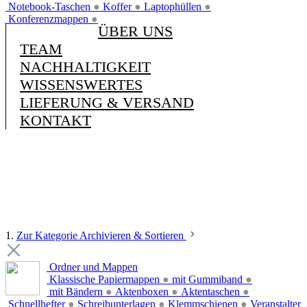
Notebook-Taschen
●
Koffer
●
Laptophüllen
●
Konferenzmappen
●
ÜBER UNS
TEAM
NACHHALTIGKEIT
WISSENSWERTES
LIEFERUNG & VERSAND
KONTAKT
1.
Zur Kategorie Archivieren & Sortieren
Ordner und Mappen
Klassische Papiermappen
●
mit Gummiband
●
mit Bändern
●
Aktenboxen
●
Aktentaschen
●
Schnellhefter
●
Schreibunterlagen
●
Klemmschienen
●
Veranstalter