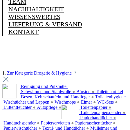
TEAM
NACHHALTIGKEIT
WISSENSWERTES
LIEFERUNG & VERSAND
KONTAKT
1.
Zur Kategorie Drogerie & Hygiene
Reinigung und Putzmittel
Schwämme und Stahlwolle
●
Bürsten
●
Toilettenartikel
Besen, Kehrschaufeln und Handfeger
●
Toilettenhygiene
Wischtücher und Lappen
●
Wischmops
●
Eimer
●
WC-Sets
●
Luftentfeuchter
●
Autopflege
●
Toilettenpapier
●
Toilettenpapierspender
●
Papierhandtücher
●
Handtuchspender
●
Papierservietten
●
Papiertaschentücher
●
Papierwischtücher
●
Textil- und Handtücher
●
Mülleimer und