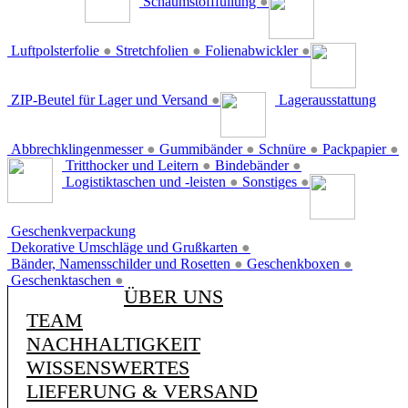
Schaumstofffüllung
●
Luftpolsterfolie
●
Stretchfolien
●
Folienabwickler
●
ZIP-Beutel für Lager und Versand
●
Lagerausstattung
Abbrechklingenmesser
●
Gummibänder
●
Schnüre
●
Packpapier
●
Tritthocker und Leitern
●
Bindebänder
●
Logistiktaschen und -leisten
●
Sonstiges
●
Geschenkverpackung
Dekorative Umschläge und Grußkarten
●
Bänder, Namensschilder und Rosetten
●
Geschenkboxen
●
Geschenktaschen
●
ÜBER UNS
TEAM
NACHHALTIGKEIT
WISSENSWERTES
LIEFERUNG & VERSAND