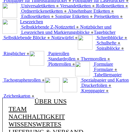
Fotopapier für Tintenstrahldrucker
●
Fotopapier für Laserdrucker
●
Universaletiketten
●
Versandetiketten
●
Rollenetiketten
●
Ordnerrückenetiketten
●
Abnehmbare Etiketten
●
Endlosetiketten
●
Sonstige Etiketten
●
Preisetiketten
●
Lesezeichen
Selbstklebende Z-Notizzettel
●
Notizbücher und
Lesezeichen und Markierungsblöcke
●
Tagebücher
Selbstklebende Blöcke
●
Notizwürfel
●
Schreibblöcke
●
Schulhefte
●
Spiralblöcke
●
Ringbücher
●
Papierollen
Standardrollen
●
Thermorollen
●
Plotterrollen
●
Formulare
Formulare
●
Tabellierpapier
Tachographenrollen
●
Spezialpapier und Karton
Druckerfolien
●
Krepppapier
●
Zeichenkarton
●
ÜBER UNS
TEAM
NACHHALTIGKEIT
WISSENSWERTES
LIEFERUNG & VERSAND