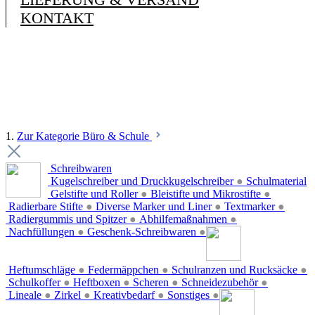
KONTAKT
1.
Zur Kategorie Büro & Schule
Schreibwaren
Kugelschreiber und Druckkugelschreiber
●
Schulmaterial
Gelstifte und Roller
●
Bleistifte und Mikrostifte
●
Radierbare Stifte
●
Diverse Marker und Liner
●
Textmarker
●
Radiergummis und Spitzer
●
Abhilfemaßnahmen
●
Nachfüllungen
●
Geschenk-Schreibwaren
●
Heftumschläge
●
Federmäppchen
●
Schulranzen und Rucksäcke
●
Schulkoffer
●
Heftboxen
●
Scheren
●
Schneidezubehör
●
Lineale
●
Zirkel
●
Kreativbedarf
●
Sonstiges
●