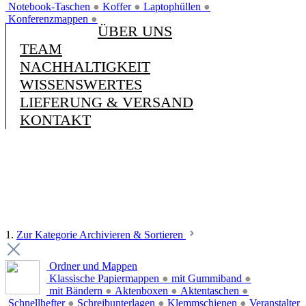
Notebook-Taschen
●
Koffer
●
Laptophüllen
●
Konferenzmappen
●
ÜBER UNS
TEAM
NACHHALTIGKEIT
WISSENSWERTES
LIEFERUNG & VERSAND
KONTAKT
1.
Zur Kategorie Archivieren & Sortieren
Ordner und Mappen
Klassische Papiermappen
●
mit Gummiband
●
mit Bändern
●
Aktenboxen
●
Aktentaschen
●
Schnellhefter
●
Schreibunterlagen
●
Klemmschienen
●
Veranstalter