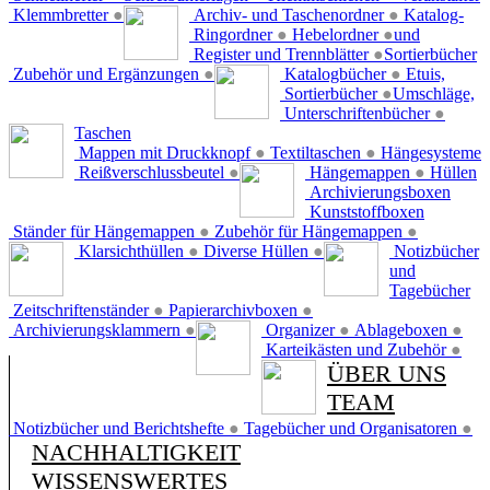
Klemmbretter
●
Archiv- und Taschenordner
●
Katalog-
Ringordner
●
Hebelordner
●
und
Register und Trennblätter
●
Sortierbücher
Zubehör und Ergänzungen
●
Katalogbücher
●
Etuis,
Sortierbücher
●
Umschläge,
Unterschriftenbücher
●
Taschen
Mappen mit Druckknopf
●
Textiltaschen
●
Hängesysteme
Reißverschlussbeutel
●
Hängemappen
●
Hüllen
Archivierungsboxen
Kunststoffboxen
Ständer für Hängemappen
●
Zubehör für Hängemappen
●
Klarsichthüllen
●
Diverse Hüllen
●
Notizbücher
und
Tagebücher
Zeitschriftenständer
●
Papierarchivboxen
●
Archivierungsklammern
●
Organizer
●
Ablageboxen
●
Karteikästen und Zubehör
●
ÜBER UNS
TEAM
Notizbücher und Berichtshefte
●
Tagebücher und Organisatoren
●
NACHHALTIGKEIT
WISSENSWERTES