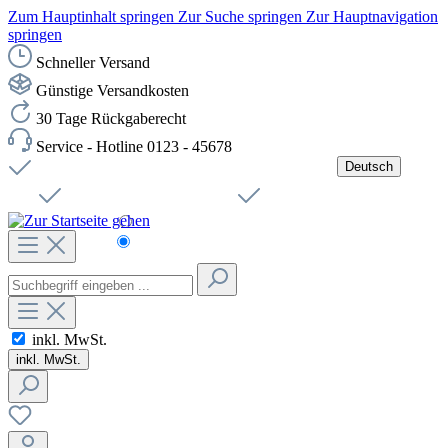
Zum Hauptinhalt springen
Zur Suche springen
Zur Hauptnavigation
springen
Schneller Versand
Günstige Versandkosten
30 Tage Rückgaberecht
Service - Hotline 0123 - 45678
Deutsch
Versandkostenfreie Lieferung ab 49,00€ Netto
Jobs
Sichere SSL-Verbindung
Schnelle Lieferung
Čeština
Helpdesk
Nachhaltigkeit
Deutsch
inkl. MwSt.
inkl. MwSt.