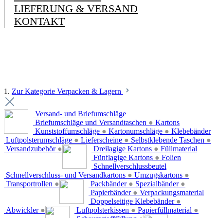
LIEFERUNG & VERSAND
KONTAKT
1.
Zur Kategorie Verpacken & Lagern
Versand- und Briefumschläge
Briefumschläge und Versandtaschen
●
Kartons
Kunststoffumschläge
●
Kartonumschläge
●
Klebebänder
Luftpolsterumschläge
●
Lieferscheine
●
Selbstklebende Taschen
●
Versandzubehör
●
Dreilagige Kartons
●
Füllmaterial
Fünflagige Kartons
●
Folien
Schnellverschlussbeutel
Schnellverschluss- und Versandkartons
●
Umzugskartons
●
Transportrollen
●
Packbänder
●
Spezialbänder
●
Papierbänder
●
Verpackungsmaterial
Doppelseitige Klebebänder
●
Abwickler
●
Luftpolsterkissen
●
Papierfüllmaterial
●