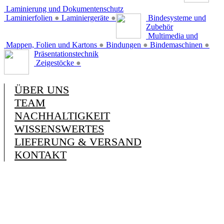
Laminierung und Dokumentenschutz
Laminierfolien
●
Laminiergeräte
●
Bindesysteme und
Zubehör
Multimedia und
Mappen, Folien und Kartons
●
Bindungen
●
Bindemaschinen
●
Präsentationstechnik
Zeigestöcke
●
ÜBER UNS
TEAM
NACHHALTIGKEIT
WISSENSWERTES
LIEFERUNG & VERSAND
KONTAKT