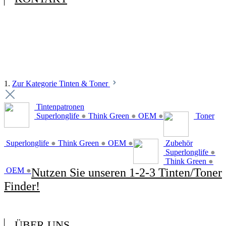
1.
Zur Kategorie Tinten & Toner
Tintenpatronen
Superlonglife
●
Think Green
●
OEM
●
Toner
Superlonglife
●
Think Green
●
OEM
●
Zubehör
Superlonglife
●
Think Green
●
OEM
●
Nutzen Sie unseren 1-2-3 Tinten/Toner
Finder!
ÜBER UNS