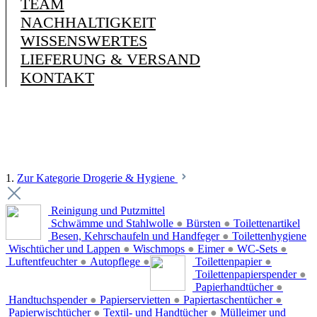
TEAM
NACHHALTIGKEIT
WISSENSWERTES
LIEFERUNG & VERSAND
KONTAKT
1.
Zur Kategorie Drogerie & Hygiene
Reinigung und Putzmittel
Schwämme und Stahlwolle
●
Bürsten
●
Toilettenartikel
Besen, Kehrschaufeln und Handfeger
●
Toilettenhygiene
Wischtücher und Lappen
●
Wischmops
●
Eimer
●
WC-Sets
●
Luftentfeuchter
●
Autopflege
●
Toilettenpapier
●
Toilettenpapierspender
●
Papierhandtücher
●
Handtuchspender
●
Papierservietten
●
Papiertaschentücher
●
Papierwischtücher
●
Textil- und Handtücher
●
Mülleimer und