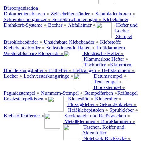
Büroorganisation
Dokumentenablagen
●
Zeitschriftenständer
●
Schubladenboxen
●
Schreibtischorganizer
●
Schreibtischunterlagen
●
Klebebänder
Drahtkorb-Systeme
●
Becher
●
Abfalleimer
●
Hefter und
Locher
Stempel
Büroklebebänder
●
Unsichtbare Klebebänder
●
Klebstoffe
Klebebandabroller
●
Selbstklebende Haken
●
Heftklammern,
Wiederablösbare Klebepads
●
Elektrische Hefter
●
Klammerlose Hefter
●
Tischhefter
●
Klammern,
Hochleistungshafter
●
Enthefter
●
Heftzangen
●
Heftklammern
●
Locher
●
Lochverstärkungsringe
●
Datumstempel
●
Textstempel
●
Blockstempel
●
Paginierstempel
●
Nummern-Stempel
●
Stempelfarben
●
Reißnägel
Ersatzstempelkissen
●
Klebestifte
●
Kleberoller
●
Flüssigkleber
●
Sekundenkleber
●
Heißklebepistolen
●
Sprühkleber
●
Klebstoffentferner
●
Stecknadeln und Reißzwecken
●
Metallklemmen
●
Büroklammern
●
Taschen, Koffer und
Aktenkoffer
Notebook-Rucksäcke
●