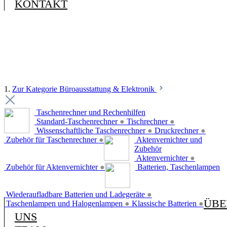
KONTAKT
1.
Zur Kategorie Büroausstattung & Elektronik
Taschenrechner und Rechenhilfen
Standard-Taschenrechner
●
Tischrechner
●
Wissenschaftliche Taschenrechner
●
Druckrechner
●
Zubehör für Taschenrechner
●
Aktenvernichter und
Zubehör
Aktenvernichter
●
Zubehör für Aktenvernichter
●
Batterien, Taschenlampen
Wiederaufladbare Batterien und Ladegeräte
●
ÜBE
Taschenlampen und Halogenlampen
●
Klassische Batterien
●
UNS