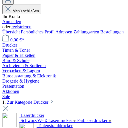
Menü schließen
Ihr Konto
Anmelden
oder
registrieren
Übersicht
Persönliches Profil
Adressen
Zahlungsarten
Bestellungen
0,00 €*
Drucker
Tinten & Toner
Papier & Etiketten
Büro & Schule
Archivieren & Sortieren
Verpacken & Lagern
Büroausstattung & Elektronik
Drogerie & Hygiene
Präsentation
Aktionen
Sale
1.
Zur Kategorie Drucker
Laserdrucker
Schwarz/Weiß-Laserdrucker
●
Farblaserdrucker
●
Tintenstrahldrucker