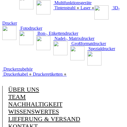
Multifunktionsgeräte
Tintenstrahl
●
Laser
●
3D-
Drucker
Fotodrucker
Bon-, Etikettendrucker
Nadel-, Matrixdrucker
Großformatdrucker
Spezialdrucker
Druckerzubehör
Druckerkabel
●
Druckeretiketten
●
ÜBER UNS
TEAM
NACHHALTIGKEIT
WISSENSWERTES
LIEFERUNG & VERSAND
KONTAKT