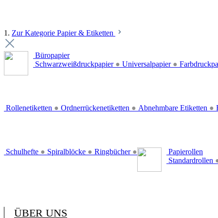
1.
Zur Kategorie Papier & Etiketten
Büropapier
Schwarzweißdruckpapier
●
Universalpapier
●
Farbdruckpa
Rollenetiketten
●
Ordnerrückenetiketten
●
Abnehmbare Etiketten
●
E
Schulhefte
●
Spiralblöcke
●
Ringbücher
●
Papierollen
Standardrollen
ÜBER UNS