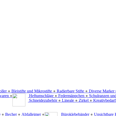
oller
●
Bleistifte und Mikrostifte
●
Radierbare Stifte
●
Diverse Marker 
waren
●
Heftumschläge
●
Federmäppchen
●
Schulranzen un
Schneidezubehör
●
Lineale
●
Zirkel
●
Kreativbedar
e
●
Becher
●
Abfalleimer
●
Büroklebebänder
●
Unsichtbare 