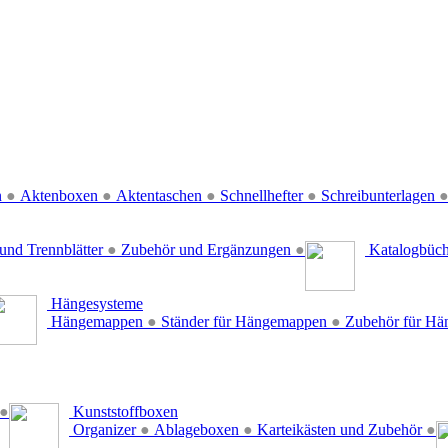
n
●
Aktenboxen
●
Aktentaschen
●
Schnellhefter
●
Schreibunterlagen
und Trennblätter
●
Zubehör und Ergänzungen
●
Katalogbüc
Hängesysteme
Hängemappen
●
Ständer für Hängemappen
●
Zubehör für H
●
Kunststoffboxen
Organizer
●
Ablageboxen
●
Karteikästen und Zubehör
●