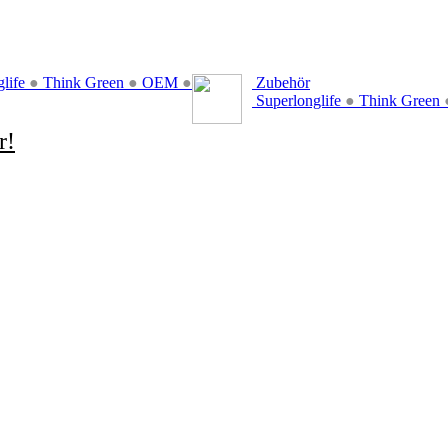
glife
●
Think Green
●
OEM
●
Zubehör
Superlonglife
●
Think Green
r!