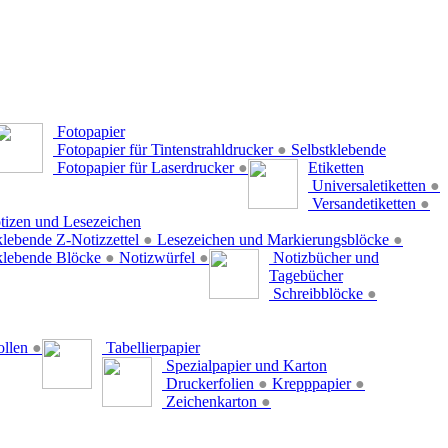
Fotopapier
Fotopapier für Tintenstrahldrucker
●
Selbstklebende
Fotopapier für Laserdrucker
●
Etiketten
Universaletiketten
●
Versandetiketten
●
tizen und Lesezeichen
klebende Z-Notizzettel
●
Lesezeichen und Markierungsblöcke
●
klebende Blöcke
●
Notizwürfel
●
Notizbücher und
Tagebücher
Schreibblöcke
●
ollen
●
Tabellierpapier
Spezialpapier und Karton
Druckerfolien
●
Krepppapier
●
Zeichenkarton
●