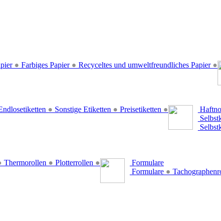
pier
●
Farbiges Papier
●
Recyceltes und umweltfreundliches Papier
●
ndlosetiketten
●
Sonstige Etiketten
●
Preisetiketten
●
Haftno
Selbst
Selbst
●
Thermorollen
●
Plotterrollen
●
Formulare
Formulare
●
Tachographenr