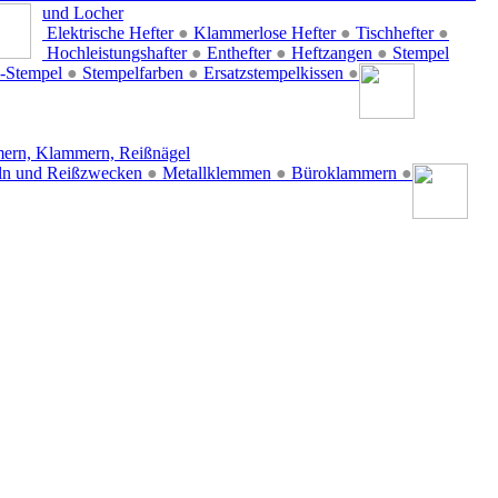
und Locher
Elektrische Hefter
●
Klammerlose Hefter
●
Tischhefter
●
Hochleistungshafter
●
Enthefter
●
Heftzangen
●
Stempel
-Stempel
●
Stempelfarben
●
Ersatzstempelkissen
●
ern, Klammern, Reißnägel
ln und Reißzwecken
●
Metallklemmen
●
Büroklammern
●