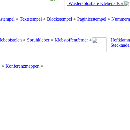
Wiederablösbare Klebepads
●
stempel
●
Textstempel
●
Blockstempel
●
Paginierstempel
●
Nummern
lebepistolen
●
Sprühkleber
●
Klebstoffentferner
●
Heftklamm
Stecknade
n
●
Konferenzmappen
●