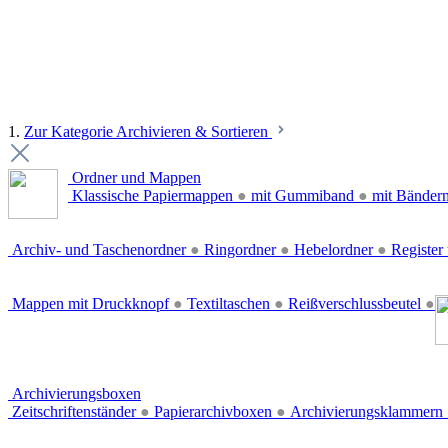
1.
Zur Kategorie Archivieren & Sortieren
Ordner und Mappen
Klassische Papiermappen
●
mit Gummiband
●
mit Bänder
Archiv- und Taschenordner
●
Ringordner
●
Hebelordner
●
Register 
Mappen mit Druckknopf
●
Textiltaschen
●
Reißverschlussbeutel
●
Archivierungsboxen
Zeitschriftenständer
●
Papierarchivboxen
●
Archivierungsklammern