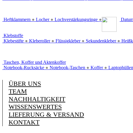
Heftklammern
●
Locher
●
Lochverstärkungsringe
●
Datum
Klebstoffe
Klebestifte
●
Kleberoller
●
Flüssigkleber
●
Sekundenkleber
●
Heißk
Taschen, Koffer und Aktenkoffer
Notebook-Rucksäcke
●
Notebook-Taschen
●
Koffer
●
Laptophülle
ÜBER UNS
TEAM
NACHHALTIGKEIT
WISSENSWERTES
LIEFERUNG & VERSAND
KONTAKT