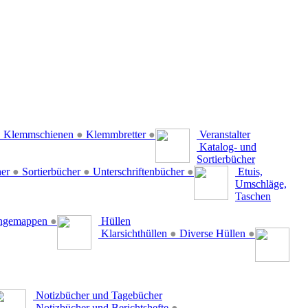
●
Klemmschienen
●
Klemmbretter
●
Veranstalter
Katalog- und
Sortierbücher
her
●
Sortierbücher
●
Unterschriftenbücher
●
Etuis,
Umschläge,
Taschen
ängemappen
●
Hüllen
Klarsichthüllen
●
Diverse Hüllen
●
Notizbücher und Tagebücher
Notizbücher und Berichtshefte
●