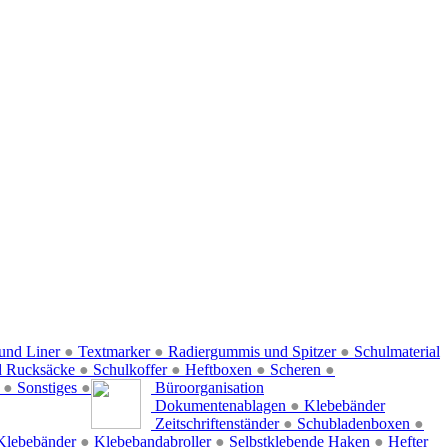
und Liner
●
Textmarker
●
Radiergummis und Spitzer
●
Schulmaterial
d Rucksäcke
●
Schulkoffer
●
Heftboxen
●
Scheren
●
f
●
Sonstiges
●
Büroorganisation
Dokumentenablagen
●
Klebebänder
Zeitschriftenständer
●
Schubladenboxen
●
Klebebänder
●
Klebebandabroller
●
Selbstklebende Haken
●
Hefter