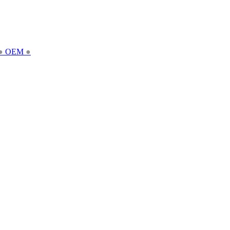
●
OEM
●