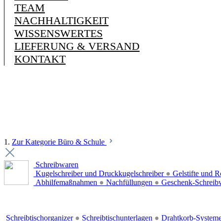
TEAM
NACHHALTIGKEIT
WISSENSWERTES
LIEFERUNG & VERSAND
KONTAKT
1.
Zur Kategorie Büro & Schule
Schreibwaren
Kugelschreiber und Druckkugelschreiber
●
Gelstifte und R
Abhilfemaßnahmen
●
Nachfüllungen
●
Geschenk-Schreib
Schreibtischorganizer
●
Schreibtischunterlagen
●
Drahtkorb-System