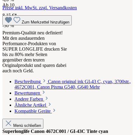
Ab
10
Preise inkl. MwSt. zzgl. Versandkosten
8,15 €*
Zum Merkzettel hinzufügen
-30
%
Premium-Qualität neu definiert!
Mit den ausdauernden
Performance-Produkten von
SUPER LONGLIFE drucken Sie
bis zu 80% mehr Seiten
gegenüber dem teuren
Originalprodukt und sparen dabei
auch noch Geld.
Beschreibung
Canon original ink GI-43 C, cyan, 3700str.,
4672C001, Canon Pixma G540, G640
Mehr
Bewertungen
Andere Farben
Ähnliche Artikel
Kompatible Geräte
Menü schließen
Superlonglife Canon 4672C001 / GI-43C Tinte cyan