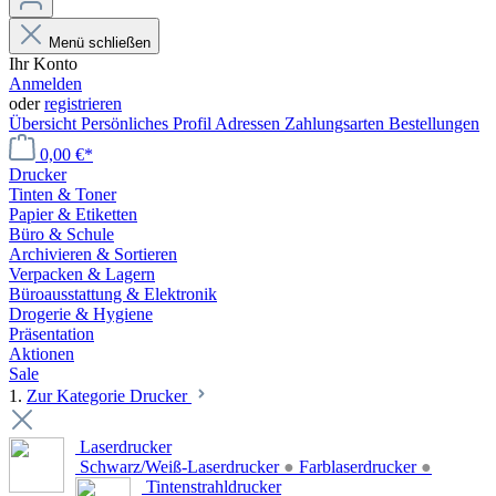
Menü schließen
Ihr Konto
Anmelden
oder
registrieren
Übersicht
Persönliches Profil
Adressen
Zahlungsarten
Bestellungen
0,00 €*
Drucker
Tinten & Toner
Papier & Etiketten
Büro & Schule
Archivieren & Sortieren
Verpacken & Lagern
Büroausstattung & Elektronik
Drogerie & Hygiene
Präsentation
Aktionen
Sale
1.
Zur Kategorie Drucker
Laserdrucker
Schwarz/Weiß-Laserdrucker
●
Farblaserdrucker
●
Tintenstrahldrucker