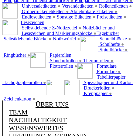
Fotopapier für Tintenstrahldrucker
●
Fotopapier für Laserdrucker
●
Universaletiketten
●
Versandetiketten
●
Rollenetiketten
●
Ordnerrückenetiketten
●
Abnehmbare Etiketten
●
Endlosetiketten
●
Sonstige Etiketten
●
Preisetiketten
●
Lesezeichen
Selbstklebende Z-Notizzettel
●
Notizbücher und
Lesezeichen und Markierungsblöcke
●
Tagebücher
Selbstklebende Blöcke
●
Notizwürfel
●
Schreibblöcke
●
Schulhefte
●
Spiralblöcke
●
Ringbücher
●
Papierollen
Standardrollen
●
Thermorollen
●
Plotterrollen
●
Formulare
Formulare
●
Tabellierpapier
Tachographenrollen
●
Spezialpapier und Karton
Druckerfolien
●
Krepppapier
●
Zeichenkarton
●
ÜBER UNS
TEAM
NACHHALTIGKEIT
WISSENSWERTES
LIEFERUNG & VERSAND