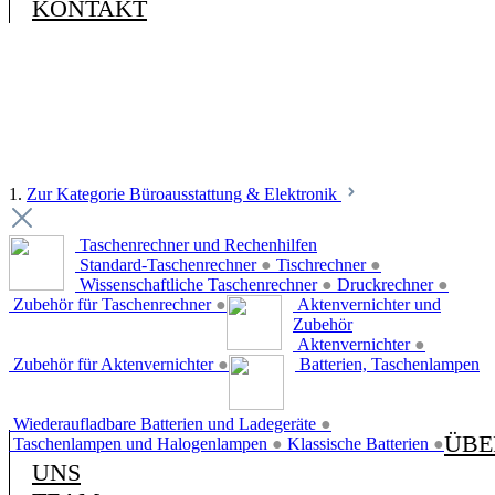
KONTAKT
1.
Zur Kategorie Büroausstattung & Elektronik
Taschenrechner und Rechenhilfen
Standard-Taschenrechner
●
Tischrechner
●
Wissenschaftliche Taschenrechner
●
Druckrechner
●
Zubehör für Taschenrechner
●
Aktenvernichter und
Zubehör
Aktenvernichter
●
Zubehör für Aktenvernichter
●
Batterien, Taschenlampen
Wiederaufladbare Batterien und Ladegeräte
●
ÜBE
Taschenlampen und Halogenlampen
●
Klassische Batterien
●
UNS