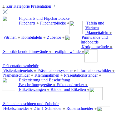
1.
Zur Kategorie Präsentation
Flipcharts und Flipchartblöcke
Flipcharts
●
Flipchartblöcke
●
Tafeln und
Vitrinen
Magnettafeln
●
Vitrinen
●
Kombitafeln
●
Zubehör
●
Pinnwände und
Infoboards
Korkpinnwände
●
Selbstklebende Pinnwände
●
Textilpinnwände
●
Präsentationszubehör
Visitenkartenetuis
●
Präsentationssysteme
●
Informationsschilder
●
Namensschilder
●
Klemmrahmen
●
Präsentationsständer
●
Etikettierung und Beschriftung
Beschriftungsgeräte
●
Etikettendrucker
●
Etikettierzangen
●
Bänder und Etiketten
●
Schneidemaschinen und Zubehör
Hebelschneider
●
2-in-1-Schneider
●
Rollenschneider
●