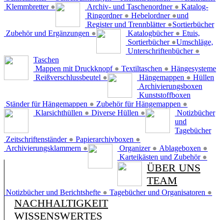
Klemmbretter
●
Archiv- und Taschenordner
●
Katalog-
Ringordner
●
Hebelordner
●
und
Register und Trennblätter
●
Sortierbücher
Zubehör und Ergänzungen
●
Katalogbücher
●
Etuis,
Sortierbücher
●
Umschläge,
Unterschriftenbücher
●
Taschen
Mappen mit Druckknopf
●
Textiltaschen
●
Hängesysteme
Reißverschlussbeutel
●
Hängemappen
●
Hüllen
Archivierungsboxen
Kunststoffboxen
Ständer für Hängemappen
●
Zubehör für Hängemappen
●
Klarsichthüllen
●
Diverse Hüllen
●
Notizbücher
und
Tagebücher
Zeitschriftenständer
●
Papierarchivboxen
●
Archivierungsklammern
●
Organizer
●
Ablageboxen
●
Karteikästen und Zubehör
●
ÜBER UNS
TEAM
Notizbücher und Berichtshefte
●
Tagebücher und Organisatoren
●
NACHHALTIGKEIT
WISSENSWERTES