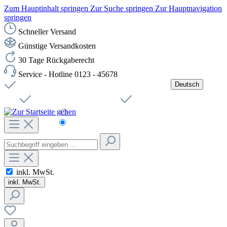
Zum Hauptinhalt springen
Zur Suche springen
Zur Hauptnavigation
springen
Schneller Versand
Günstige Versandkosten
30 Tage Rückgaberecht
Service - Hotline 0123 - 45678
Deutsch
Versandkostenfreie Lieferung ab 49,00€ Netto
Jobs
Sichere SSL-Verbindung
Schnelle Lieferung
Čeština
Helpdesk
Nachhaltigkeit
Deutsch
inkl. MwSt.
inkl. MwSt.