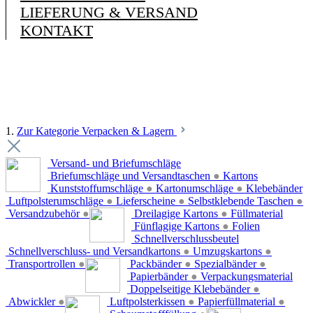
LIEFERUNG & VERSAND
KONTAKT
1.
Zur Kategorie Verpacken & Lagern
Versand- und Briefumschläge
Briefumschläge und Versandtaschen
●
Kartons
Kunststoffumschläge
●
Kartonumschläge
●
Klebebänder
Luftpolsterumschläge
●
Lieferscheine
●
Selbstklebende Taschen
●
Versandzubehör
●
Dreilagige Kartons
●
Füllmaterial
Fünflagige Kartons
●
Folien
Schnellverschlussbeutel
Schnellverschluss- und Versandkartons
●
Umzugskartons
●
Transportrollen
●
Packbänder
●
Spezialbänder
●
Papierbänder
●
Verpackungsmaterial
Doppelseitige Klebebänder
●
Abwickler
●
Luftpolsterkissen
●
Papierfüllmaterial
●