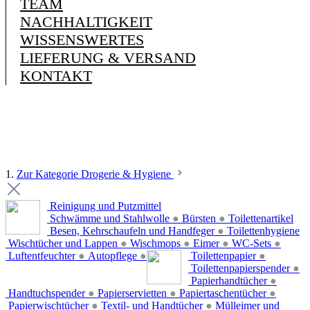
TEAM
NACHHALTIGKEIT
WISSENSWERTES
LIEFERUNG & VERSAND
KONTAKT
1.
Zur Kategorie Drogerie & Hygiene
Reinigung und Putzmittel
Schwämme und Stahlwolle
●
Bürsten
●
Toilettenartikel
Besen, Kehrschaufeln und Handfeger
●
Toilettenhygiene
Wischtücher und Lappen
●
Wischmops
●
Eimer
●
WC-Sets
●
Luftentfeuchter
●
Autopflege
●
Toilettenpapier
●
Toilettenpapierspender
●
Papierhandtücher
●
Handtuchspender
●
Papierservietten
●
Papiertaschentücher
●
Papierwischtücher
●
Textil- und Handtücher
●
Mülleimer und