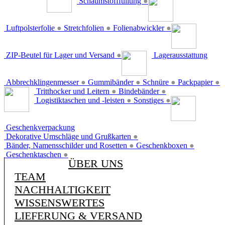
Schaumstofffüllung
●
Luftpolsterfolie
●
Stretchfolien
●
Folienabwickler
●
ZIP-Beutel für Lager und Versand
●
Lagerausstattung
Abbrechklingenmesser
●
Gummibänder
●
Schnüre
●
Packpapier
●
Tritthocker und Leitern
●
Bindebänder
●
Logistiktaschen und -leisten
●
Sonstiges
●
Geschenkverpackung
Dekorative Umschläge und Grußkarten
●
Bänder, Namensschilder und Rosetten
●
Geschenkboxen
●
Geschenktaschen
●
ÜBER UNS
TEAM
NACHHALTIGKEIT
WISSENSWERTES
LIEFERUNG & VERSAND