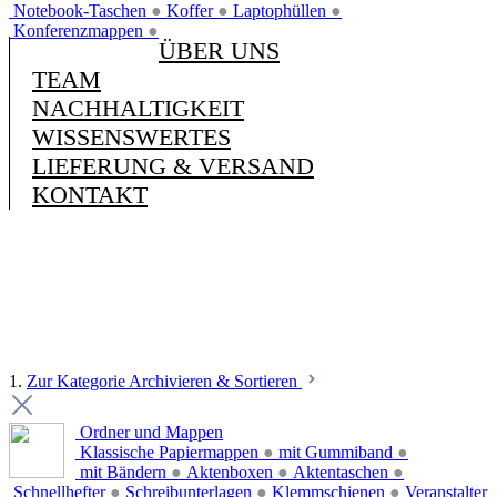
Notebook-Taschen
●
Koffer
●
Laptophüllen
●
Konferenzmappen
●
ÜBER UNS
TEAM
NACHHALTIGKEIT
WISSENSWERTES
LIEFERUNG & VERSAND
KONTAKT
1.
Zur Kategorie Archivieren & Sortieren
Ordner und Mappen
Klassische Papiermappen
●
mit Gummiband
●
mit Bändern
●
Aktenboxen
●
Aktentaschen
●
Schnellhefter
●
Schreibunterlagen
●
Klemmschienen
●
Veranstalter