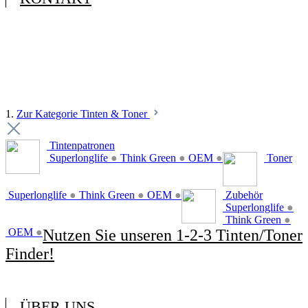
1.
Zur Kategorie Tinten & Toner
Tintenpatronen
Superlonglife
●
Think Green
●
OEM
●
Toner
Superlonglife
●
Think Green
●
OEM
●
Zubehör
Superlonglife
●
Think Green
●
OEM
●
Nutzen Sie unseren 1-2-3 Tinten/Toner
Finder!
ÜBER UNS