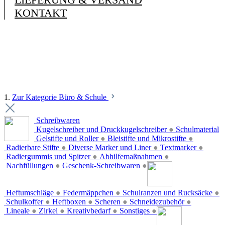
KONTAKT
1.
Zur Kategorie Büro & Schule
Schreibwaren
Kugelschreiber und Druckkugelschreiber
●
Schulmaterial
Gelstifte und Roller
●
Bleistifte und Mikrostifte
●
Radierbare Stifte
●
Diverse Marker und Liner
●
Textmarker
●
Radiergummis und Spitzer
●
Abhilfemaßnahmen
●
Nachfüllungen
●
Geschenk-Schreibwaren
●
Heftumschläge
●
Federmäppchen
●
Schulranzen und Rucksäcke
●
Schulkoffer
●
Heftboxen
●
Scheren
●
Schneidezubehör
●
Lineale
●
Zirkel
●
Kreativbedarf
●
Sonstiges
●