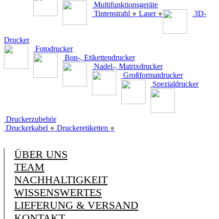
Multifunktionsgeräte
Tintenstrahl
●
Laser
●
3D-
Drucker
Fotodrucker
Bon-, Etikettendrucker
Nadel-, Matrixdrucker
Großformatdrucker
Spezialdrucker
Druckerzubehör
Druckerkabel
●
Druckeretiketten
●
ÜBER UNS
TEAM
NACHHALTIGKEIT
WISSENSWERTES
LIEFERUNG & VERSAND
KONTAKT