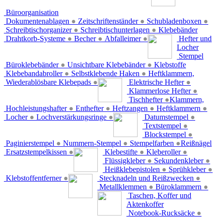
Büroorganisation
Dokumentenablagen
●
Zeitschriftenständer
●
Schubladenboxen
●
Schreibtischorganizer
●
Schreibtischunterlagen
●
Klebebänder
Drahtkorb-Systeme
●
Becher
●
Abfalleimer
●
Hefter und
Locher
Stempel
Büroklebebänder
●
Unsichtbare Klebebänder
●
Klebstoffe
Klebebandabroller
●
Selbstklebende Haken
●
Heftklammern,
Wiederablösbare Klebepads
●
Elektrische Hefter
●
Klammerlose Hefter
●
Tischhefter
●
Klammern,
Hochleistungshafter
●
Enthefter
●
Heftzangen
●
Heftklammern
●
Locher
●
Lochverstärkungsringe
●
Datumstempel
●
Textstempel
●
Blockstempel
●
Paginierstempel
●
Nummern-Stempel
●
Stempelfarben
●
Reißnägel
Ersatzstempelkissen
●
Klebestifte
●
Kleberoller
●
Flüssigkleber
●
Sekundenkleber
●
Heißklebepistolen
●
Sprühkleber
●
Klebstoffentferner
●
Stecknadeln und Reißzwecken
●
Metallklemmen
●
Büroklammern
●
Taschen, Koffer und
Aktenkoffer
Notebook-Rucksäcke
●