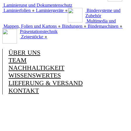
Laminierung und Dokumentenschutz
Laminierfolien
●
Laminiergeräte
●
Bindesysteme und
Zubehör
Multimedia und
Mappen, Folien und Kartons
●
Bindungen
●
Bindemaschinen
●
Präsentationstechnik
Zeigestöcke
●
ÜBER UNS
TEAM
NACHHALTIGKEIT
WISSENSWERTES
LIEFERUNG & VERSAND
KONTAKT