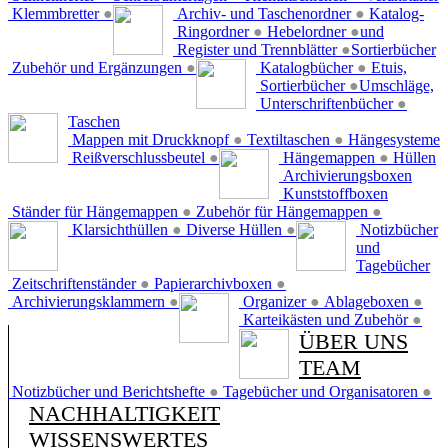
Klemmbretter
●
Archiv- und Taschenordner
●
Katalog-
Ringordner
●
Hebelordner
●
und
Register und Trennblätter
●
Sortierbücher
Zubehör und Ergänzungen
●
Katalogbücher
●
Etuis,
Sortierbücher
●
Umschläge,
Unterschriftenbücher
●
Taschen
Mappen mit Druckknopf
●
Textiltaschen
●
Hängesysteme
Reißverschlussbeutel
●
Hängemappen
●
Hüllen
Archivierungsboxen
Kunststoffboxen
Ständer für Hängemappen
●
Zubehör für Hängemappen
●
Klarsichthüllen
●
Diverse Hüllen
●
Notizbücher
und
Tagebücher
Zeitschriftenständer
●
Papierarchivboxen
●
Archivierungsklammern
●
Organizer
●
Ablageboxen
●
Karteikästen und Zubehör
●
ÜBER UNS
TEAM
Notizbücher und Berichtshefte
●
Tagebücher und Organisatoren
●
NACHHALTIGKEIT
WISSENSWERTES