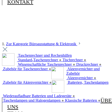
KONTAKT
1.
Zur Kategorie Büroausstattung & Elektronik
Taschenrechner und Rechenhilfen
Standard-Taschenrechner
●
Tischrechner
●
Wissenschaftliche Taschenrechner
●
Druckrechner
●
Zubehör für Taschenrechner
●
Aktenvernichter und
Zubehör
Aktenvernichter
●
Zubehör für Aktenvernichter
●
Batterien, Taschenlampen
Wiederaufladbare Batterien und Ladegeräte
●
ÜBE
Taschenlampen und Halogenlampen
●
Klassische Batterien
●
UNS