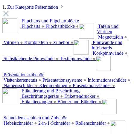
1.
Zur Kategorie Präsentation
Flipcharts und Flipchartblöcke
Flipcharts
●
Flipchartblöcke
●
Tafeln und
Vitrinen
Magnettafeln
●
Vitrinen
●
Kombitafeln
●
Zubehör
●
Pinnwände und
Infoboards
Korkpinnwände
●
Selbstklebende Pinnwände
●
Textilpinnwände
●
Präsentationszubehör
Visitenkartenetuis
●
Präsentationssysteme
●
Informationsschilder
●
Namensschilder
●
Klemmrahmen
●
Präsentationsständer
●
Etikettierung und Beschriftung
Beschriftungsgeräte
●
Etikettendrucker
●
Etikettierzangen
●
Bänder und Etiketten
●
Schneidemaschinen und Zubehör
Hebelschneider
●
2-in-1-Schneider
●
Rollenschneider
●