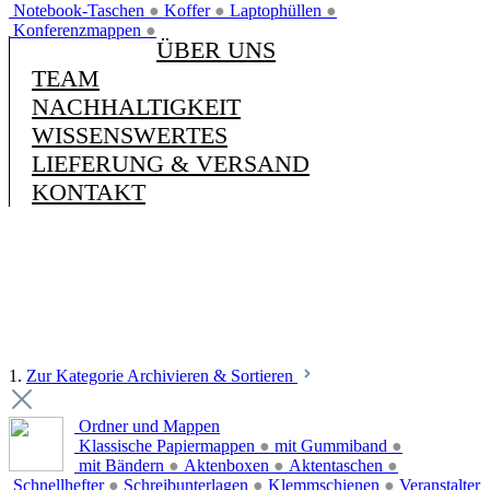
Notebook-Taschen
●
Koffer
●
Laptophüllen
●
Konferenzmappen
●
ÜBER UNS
TEAM
NACHHALTIGKEIT
WISSENSWERTES
LIEFERUNG & VERSAND
KONTAKT
1.
Zur Kategorie Archivieren & Sortieren
Ordner und Mappen
Klassische Papiermappen
●
mit Gummiband
●
mit Bändern
●
Aktenboxen
●
Aktentaschen
●
Schnellhefter
●
Schreibunterlagen
●
Klemmschienen
●
Veranstalter