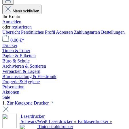
Menü schließen
Ihr Konto
Anmelden
oder
registrieren
Übersicht
Persönliches Profil
Adressen
Zahlungsarten
Bestellungen
0,00 €*
Drucker
Tinten & Toner
Papier & Etiketten
Büro & Schule
Archivieren & Sortieren
Verpacken & Lagern
Büroausstattung & Elektronik
Drogerie & Hygiene
Präsentation
Aktionen
Sale
1.
Zur Kategorie Drucker
Laserdrucker
Schwarz/Weiß-Laserdrucker
●
Farblaserdrucker
●
Tintenstrahldrucker