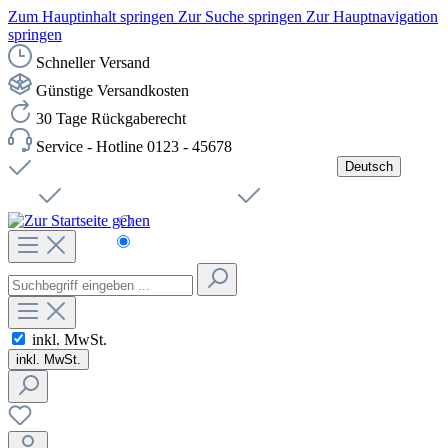
Zum Hauptinhalt springen
Zur Suche springen
Zur Hauptnavigation
springen
Schneller Versand
Günstige Versandkosten
30 Tage Rückgaberecht
Service - Hotline 0123 - 45678
Deutsch
Versandkostenfreie Lieferung ab 49,00€ Netto
Jobs
Sichere SSL-Verbindung
Schnelle Lieferung
Čeština
Helpdesk
Nachhaltigkeit
Deutsch
inkl. MwSt.
inkl. MwSt.