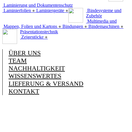
Laminierung und Dokumentenschutz
Laminierfolien
●
Laminiergeräte
●
Bindesysteme und
Zubehör
Multimedia und
Mappen, Folien und Kartons
●
Bindungen
●
Bindemaschinen
●
Präsentationstechnik
Zeigestöcke
●
ÜBER UNS
TEAM
NACHHALTIGKEIT
WISSENSWERTES
LIEFERUNG & VERSAND
KONTAKT