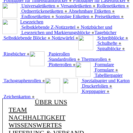
Fotopapier für Tintenstrahldrucker
●
Fotopapier für Laserdrucker
●
Universaletiketten
●
Versandetiketten
●
Rollenetiketten
●
Ordnerrückenetiketten
●
Abnehmbare Etiketten
●
Endlosetiketten
●
Sonstige Etiketten
●
Preisetiketten
●
Lesezeichen
Selbstklebende Z-Notizzettel
●
Notizbücher und
Lesezeichen und Markierungsblöcke
●
Tagebücher
Selbstklebende Blöcke
●
Notizwürfel
●
Schreibblöcke
●
Schulhefte
●
Spiralblöcke
●
Ringbücher
●
Papierollen
Standardrollen
●
Thermorollen
●
Plotterrollen
●
Formulare
Formulare
●
Tabellierpapier
Tachographenrollen
●
Spezialpapier und Karton
Druckerfolien
●
Krepppapier
●
Zeichenkarton
●
ÜBER UNS
TEAM
NACHHALTIGKEIT
WISSENSWERTES
LIEFERUNG & VERSAND