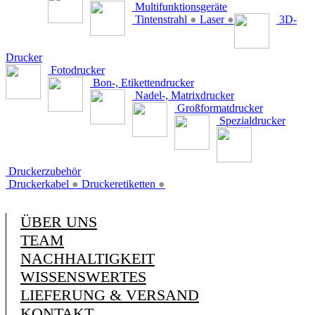
Multifunktionsgeräte
Tintenstrahl
●
Laser
●
3D-
Drucker
Fotodrucker
Bon-, Etikettendrucker
Nadel-, Matrixdrucker
Großformatdrucker
Spezialdrucker
Druckerzubehör
Druckerkabel
●
Druckeretiketten
●
ÜBER UNS
TEAM
NACHHALTIGKEIT
WISSENSWERTES
LIEFERUNG & VERSAND
KONTAKT