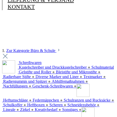
KONTAKT
1.
Zur Kategorie Büro & Schule
Schreibwaren
Kugelschreiber und Druckkugelschreiber
●
Schulmaterial
Gelstifte und Roller
●
Bleistifte und Mikrostifte
●
Radierbare Stifte
●
Diverse Marker und Liner
●
Textmarker
●
Radiergummis und Spitzer
●
Abhilfemaßnahmen
●
Nachfüllungen
●
Geschenk-Schreibwaren
●
Heftumschläge
●
Federmäppchen
●
Schulranzen und Rucksäcke
●
Schulkoffer
●
Heftboxen
●
Scheren
●
Schneidezubehör
●
Lineale
●
Zirkel
●
Kreativbedarf
●
Sonstiges
●