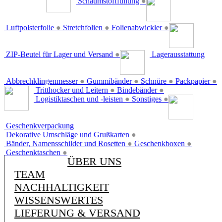
Schaumstofffüllung
●
Luftpolsterfolie
●
Stretchfolien
●
Folienabwickler
●
ZIP-Beutel für Lager und Versand
●
Lagerausstattung
Abbrechklingenmesser
●
Gummibänder
●
Schnüre
●
Packpapier
●
Tritthocker und Leitern
●
Bindebänder
●
Logistiktaschen und -leisten
●
Sonstiges
●
Geschenkverpackung
Dekorative Umschläge und Grußkarten
●
Bänder, Namensschilder und Rosetten
●
Geschenkboxen
●
Geschenktaschen
●
ÜBER UNS
TEAM
NACHHALTIGKEIT
WISSENSWERTES
LIEFERUNG & VERSAND