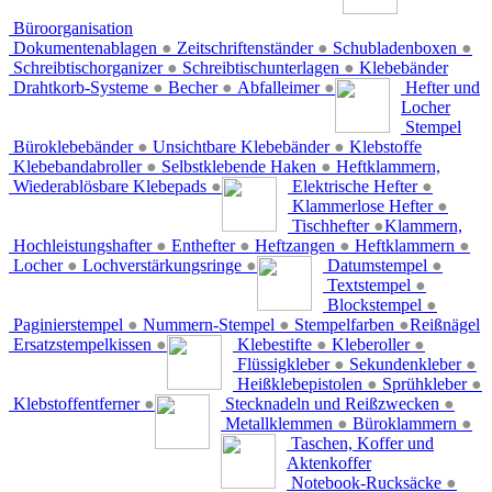
Büroorganisation
Dokumentenablagen
●
Zeitschriftenständer
●
Schubladenboxen
●
Schreibtischorganizer
●
Schreibtischunterlagen
●
Klebebänder
Drahtkorb-Systeme
●
Becher
●
Abfalleimer
●
Hefter und
Locher
Stempel
Büroklebebänder
●
Unsichtbare Klebebänder
●
Klebstoffe
Klebebandabroller
●
Selbstklebende Haken
●
Heftklammern,
Wiederablösbare Klebepads
●
Elektrische Hefter
●
Klammerlose Hefter
●
Tischhefter
●
Klammern,
Hochleistungshafter
●
Enthefter
●
Heftzangen
●
Heftklammern
●
Locher
●
Lochverstärkungsringe
●
Datumstempel
●
Textstempel
●
Blockstempel
●
Paginierstempel
●
Nummern-Stempel
●
Stempelfarben
●
Reißnägel
Ersatzstempelkissen
●
Klebestifte
●
Kleberoller
●
Flüssigkleber
●
Sekundenkleber
●
Heißklebepistolen
●
Sprühkleber
●
Klebstoffentferner
●
Stecknadeln und Reißzwecken
●
Metallklemmen
●
Büroklammern
●
Taschen, Koffer und
Aktenkoffer
Notebook-Rucksäcke
●