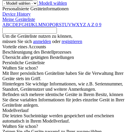
Modell wählen
Personalisierte Geräteinformationen
Device History
Meine Geräteliste
A
B
C
D
E
F
G
H
I
J
K
L
M
N
O
P
Q
R
S
T
U
V
W
X
Y
Z
A
Z
0
9
Um die Geräteliste nutzen zu können,
müssen Sie sich
anmelden
oder
registrieren
Vorteile eines Accounts
Beschleunigung des Bestellprozesses
Übersicht aller getätigten Bestellungen
Persönliche Geräteliste
Wußten Sie schon?
Mit Ihrer persönlichen Geräteliste haben Sie die Verwaltung Ihrer
Geräte stets im Griff.
Hinterlegen Sie wichtige Informationen, wie z.B. Seriennummer,
Standort, Gerätenutzer und weitere Anmerkungen.
Befinden sich mehrere identische Geräte in Ihrem Besitz, können
Sie diese variablen Informationen für jedes einzelne Gerät in Ihrer
Geräteliste anlegen.
Modellverlauf
Die letzten Sucheinträge werden gespeichert und erscheinen
automatisch in Ihrem Modellverlauf.
Wußten Sie schon?
Zeigen Sie alle Geräte passend zu Ihrer ausgewählten