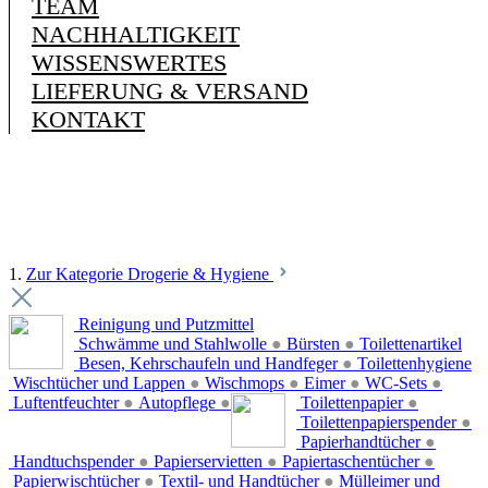
TEAM
NACHHALTIGKEIT
WISSENSWERTES
LIEFERUNG & VERSAND
KONTAKT
1.
Zur Kategorie Drogerie & Hygiene
Reinigung und Putzmittel
Schwämme und Stahlwolle
●
Bürsten
●
Toilettenartikel
Besen, Kehrschaufeln und Handfeger
●
Toilettenhygiene
Wischtücher und Lappen
●
Wischmops
●
Eimer
●
WC-Sets
●
Luftentfeuchter
●
Autopflege
●
Toilettenpapier
●
Toilettenpapierspender
●
Papierhandtücher
●
Handtuchspender
●
Papierservietten
●
Papiertaschentücher
●
Papierwischtücher
●
Textil- und Handtücher
●
Mülleimer und