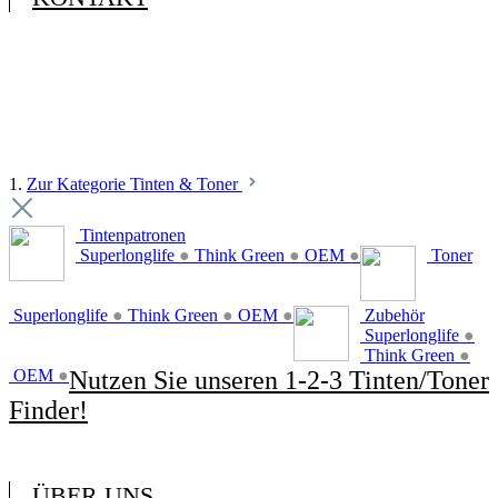
1.
Zur Kategorie Tinten & Toner
Tintenpatronen
Superlonglife
●
Think Green
●
OEM
●
Toner
Superlonglife
●
Think Green
●
OEM
●
Zubehör
Superlonglife
●
Think Green
●
OEM
●
Nutzen Sie unseren 1-2-3 Tinten/Toner
Finder!
ÜBER UNS