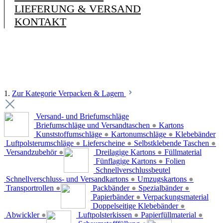
LIEFERUNG & VERSAND
KONTAKT
1.
Zur Kategorie Verpacken & Lagern
Versand- und Briefumschläge
Briefumschläge und Versandtaschen
●
Kartons
Kunststoffumschläge
●
Kartonumschläge
●
Klebebänder
Luftpolsterumschläge
●
Lieferscheine
●
Selbstklebende Taschen
●
Versandzubehör
●
Dreilagige Kartons
●
Füllmaterial
Fünflagige Kartons
●
Folien
Schnellverschlussbeutel
Schnellverschluss- und Versandkartons
●
Umzugskartons
●
Transportrollen
●
Packbänder
●
Spezialbänder
●
Papierbänder
●
Verpackungsmaterial
Doppelseitige Klebebänder
●
Abwickler
●
Luftpolsterkissen
●
Papierfüllmaterial
●