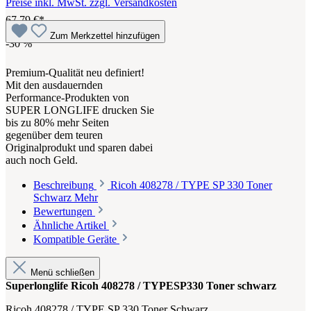
Preise inkl. MwSt. zzgl. Versandkosten
67,79 €*
Zum Merkzettel hinzufügen
-30
%
Premium-Qualität neu definiert!
Mit den ausdauernden
Performance-Produkten von
SUPER LONGLIFE drucken Sie
bis zu 80% mehr Seiten
gegenüber dem teuren
Originalprodukt und sparen dabei
auch noch Geld.
Beschreibung
Ricoh 408278 / TYPE SP 330 Toner
Schwarz
Mehr
Bewertungen
Ähnliche Artikel
Kompatible Geräte
Menü schließen
Superlonglife Ricoh 408278 / TYPESP330 Toner schwarz
Ricoh 408278 / TYPE SP 330 Toner Schwarz