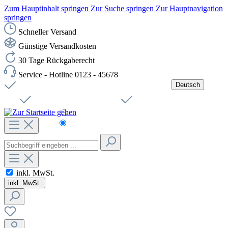
Zum Hauptinhalt springen
Zur Suche springen
Zur Hauptnavigation
springen
Schneller Versand
Günstige Versandkosten
30 Tage Rückgaberecht
Service - Hotline 0123 - 45678
Deutsch
Versandkostenfreie Lieferung ab 49,00€ Netto
Jobs
Sichere SSL-Verbindung
Schnelle Lieferung
Čeština
Helpdesk
Nachhaltigkeit
Deutsch
inkl. MwSt.
inkl. MwSt.