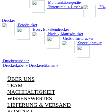
Multifunktionsgeräte
Tintenstrahl
●
Laser
●
3D-
Drucker
Fotodrucker
Bon-, Etikettendrucker
Nadel-, Matrixdrucker
Großformatdrucker
Spezialdrucker
Druckerzubehör
Druckerkabel
●
Druckeretiketten
●
ÜBER UNS
TEAM
NACHHALTIGKEIT
WISSENSWERTES
LIEFERUNG & VERSAND
KONTAKT