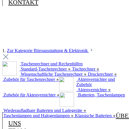
KONTAKT
1.
Zur Kategorie Büroausstattung & Elektronik
Taschenrechner und Rechenhilfen
Standard-Taschenrechner
●
Tischrechner
●
Wissenschaftliche Taschenrechner
●
Druckrechner
●
Zubehör für Taschenrechner
●
Aktenvernichter und
Zubehör
Aktenvernichter
●
Zubehör für Aktenvernichter
●
Batterien, Taschenlampen
Wiederaufladbare Batterien und Ladegeräte
●
ÜBE
Taschenlampen und Halogenlampen
●
Klassische Batterien
●
UNS