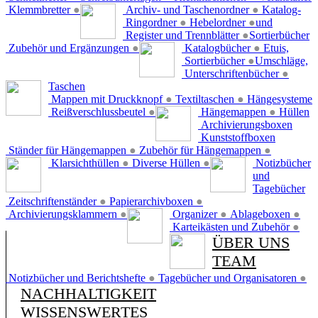
Klemmbretter
●
Archiv- und Taschenordner
●
Katalog-
Ringordner
●
Hebelordner
●
und
Register und Trennblätter
●
Sortierbücher
Zubehör und Ergänzungen
●
Katalogbücher
●
Etuis,
Sortierbücher
●
Umschläge,
Unterschriftenbücher
●
Taschen
Mappen mit Druckknopf
●
Textiltaschen
●
Hängesysteme
Reißverschlussbeutel
●
Hängemappen
●
Hüllen
Archivierungsboxen
Kunststoffboxen
Ständer für Hängemappen
●
Zubehör für Hängemappen
●
Klarsichthüllen
●
Diverse Hüllen
●
Notizbücher
und
Tagebücher
Zeitschriftenständer
●
Papierarchivboxen
●
Archivierungsklammern
●
Organizer
●
Ablageboxen
●
Karteikästen und Zubehör
●
ÜBER UNS
TEAM
Notizbücher und Berichtshefte
●
Tagebücher und Organisatoren
●
NACHHALTIGKEIT
WISSENSWERTES