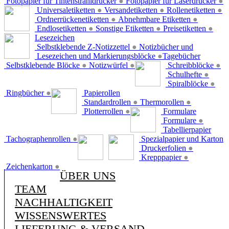
Fotopapier für Tintenstrahldrucker
●
Fotopapier für Laserdrucker
●
Universaletiketten
●
Versandetiketten
●
Rollenetiketten
●
Ordnerrückenetiketten
●
Abnehmbare Etiketten
●
Endlosetiketten
●
Sonstige Etiketten
●
Preisetiketten
●
Lesezeichen
Selbstklebende Z-Notizzettel
●
Notizbücher und
Lesezeichen und Markierungsblöcke
●
Tagebücher
Selbstklebende Blöcke
●
Notizwürfel
●
Schreibblöcke
●
Schulhefte
●
Spiralblöcke
●
Ringbücher
●
Papierollen
Standardrollen
●
Thermorollen
●
Plotterrollen
●
Formulare
Formulare
●
Tabellierpapier
Tachographenrollen
●
Spezialpapier und Karton
Druckerfolien
●
Krepppapier
●
Zeichenkarton
●
ÜBER UNS
TEAM
NACHHALTIGKEIT
WISSENSWERTES
LIEFERUNG & VERSAND