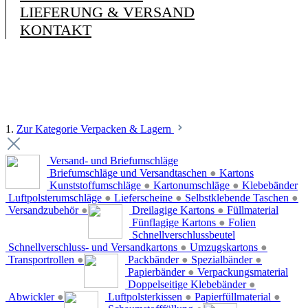
LIEFERUNG & VERSAND
KONTAKT
1.
Zur Kategorie Verpacken & Lagern
Versand- und Briefumschläge
Briefumschläge und Versandtaschen
●
Kartons
Kunststoffumschläge
●
Kartonumschläge
●
Klebebänder
Luftpolsterumschläge
●
Lieferscheine
●
Selbstklebende Taschen
●
Versandzubehör
●
Dreilagige Kartons
●
Füllmaterial
Fünflagige Kartons
●
Folien
Schnellverschlussbeutel
Schnellverschluss- und Versandkartons
●
Umzugskartons
●
Transportrollen
●
Packbänder
●
Spezialbänder
●
Papierbänder
●
Verpackungsmaterial
Doppelseitige Klebebänder
●
Abwickler
●
Luftpolsterkissen
●
Papierfüllmaterial
●