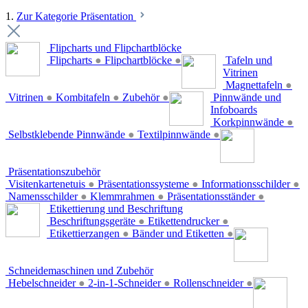
1.
Zur Kategorie Präsentation
Flipcharts und Flipchartblöcke
Flipcharts
●
Flipchartblöcke
●
Tafeln und
Vitrinen
Magnettafeln
●
Vitrinen
●
Kombitafeln
●
Zubehör
●
Pinnwände und
Infoboards
Korkpinnwände
●
Selbstklebende Pinnwände
●
Textilpinnwände
●
Präsentationszubehör
Visitenkartenetuis
●
Präsentationssysteme
●
Informationsschilder
●
Namensschilder
●
Klemmrahmen
●
Präsentationsständer
●
Etikettierung und Beschriftung
Beschriftungsgeräte
●
Etikettendrucker
●
Etikettierzangen
●
Bänder und Etiketten
●
Schneidemaschinen und Zubehör
Hebelschneider
●
2-in-1-Schneider
●
Rollenschneider
●