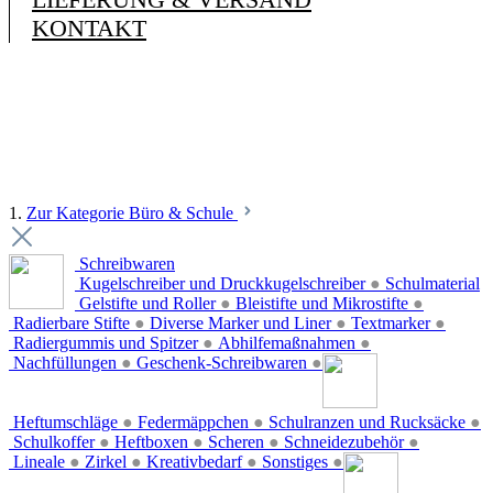
KONTAKT
1.
Zur Kategorie Büro & Schule
Schreibwaren
Kugelschreiber und Druckkugelschreiber
●
Schulmaterial
Gelstifte und Roller
●
Bleistifte und Mikrostifte
●
Radierbare Stifte
●
Diverse Marker und Liner
●
Textmarker
●
Radiergummis und Spitzer
●
Abhilfemaßnahmen
●
Nachfüllungen
●
Geschenk-Schreibwaren
●
Heftumschläge
●
Federmäppchen
●
Schulranzen und Rucksäcke
●
Schulkoffer
●
Heftboxen
●
Scheren
●
Schneidezubehör
●
Lineale
●
Zirkel
●
Kreativbedarf
●
Sonstiges
●