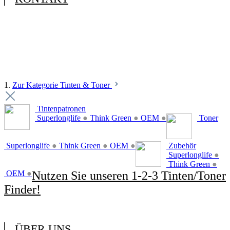
1.
Zur Kategorie Tinten & Toner
Tintenpatronen
Superlonglife
●
Think Green
●
OEM
●
Toner
Superlonglife
●
Think Green
●
OEM
●
Zubehör
Superlonglife
●
Think Green
●
OEM
●
Nutzen Sie unseren 1-2-3 Tinten/Toner
Finder!
ÜBER UNS