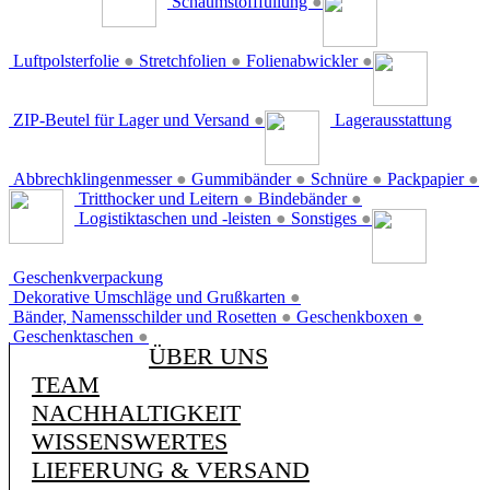
Schaumstofffüllung
●
Luftpolsterfolie
●
Stretchfolien
●
Folienabwickler
●
ZIP-Beutel für Lager und Versand
●
Lagerausstattung
Abbrechklingenmesser
●
Gummibänder
●
Schnüre
●
Packpapier
●
Tritthocker und Leitern
●
Bindebänder
●
Logistiktaschen und -leisten
●
Sonstiges
●
Geschenkverpackung
Dekorative Umschläge und Grußkarten
●
Bänder, Namensschilder und Rosetten
●
Geschenkboxen
●
Geschenktaschen
●
ÜBER UNS
TEAM
NACHHALTIGKEIT
WISSENSWERTES
LIEFERUNG & VERSAND