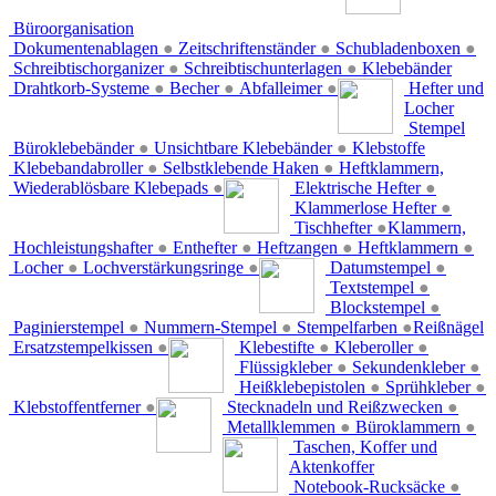
Büroorganisation
Dokumentenablagen
●
Zeitschriftenständer
●
Schubladenboxen
●
Schreibtischorganizer
●
Schreibtischunterlagen
●
Klebebänder
Drahtkorb-Systeme
●
Becher
●
Abfalleimer
●
Hefter und
Locher
Stempel
Büroklebebänder
●
Unsichtbare Klebebänder
●
Klebstoffe
Klebebandabroller
●
Selbstklebende Haken
●
Heftklammern,
Wiederablösbare Klebepads
●
Elektrische Hefter
●
Klammerlose Hefter
●
Tischhefter
●
Klammern,
Hochleistungshafter
●
Enthefter
●
Heftzangen
●
Heftklammern
●
Locher
●
Lochverstärkungsringe
●
Datumstempel
●
Textstempel
●
Blockstempel
●
Paginierstempel
●
Nummern-Stempel
●
Stempelfarben
●
Reißnägel
Ersatzstempelkissen
●
Klebestifte
●
Kleberoller
●
Flüssigkleber
●
Sekundenkleber
●
Heißklebepistolen
●
Sprühkleber
●
Klebstoffentferner
●
Stecknadeln und Reißzwecken
●
Metallklemmen
●
Büroklammern
●
Taschen, Koffer und
Aktenkoffer
Notebook-Rucksäcke
●