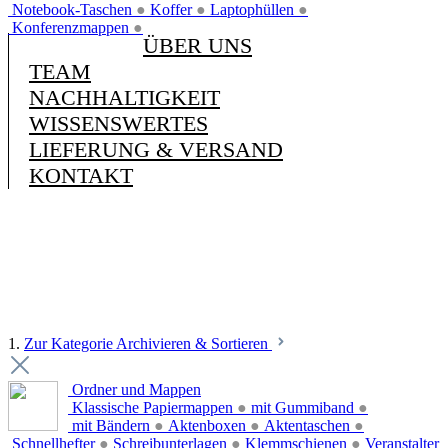
Notebook-Taschen
●
Koffer
●
Laptophüllen
●
Konferenzmappen
●
ÜBER UNS
TEAM
NACHHALTIGKEIT
WISSENSWERTES
LIEFERUNG & VERSAND
KONTAKT
1.
Zur Kategorie Archivieren & Sortieren
Ordner und Mappen
Klassische Papiermappen
●
mit Gummiband
●
mit Bändern
●
Aktenboxen
●
Aktentaschen
●
Schnellhefter
●
Schreibunterlagen
●
Klemmschienen
●
Veranstalter