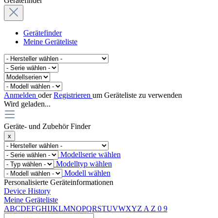
Gerätefinder
Gerätefinder
Meine Geräteliste
Anmelden
oder
Registrieren
um Geräteliste zu verwenden
Wird geladen...
Geräte- und Zubehör Finder
x
Modellserie wählen
Modelltyp wählen
Modell wählen
Personalisierte Geräteinformationen
Device History
Meine Geräteliste
A
B
C
D
E
F
G
H
I
J
K
L
M
N
O
P
Q
R
S
T
U
V
W
X
Y
Z
A
Z
0
9