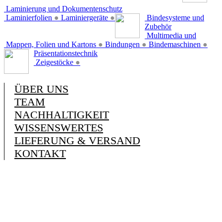
Laminierung und Dokumentenschutz
Laminierfolien
●
Laminiergeräte
●
Bindesysteme und
Zubehör
Multimedia und
Mappen, Folien und Kartons
●
Bindungen
●
Bindemaschinen
●
Präsentationstechnik
Zeigestöcke
●
ÜBER UNS
TEAM
NACHHALTIGKEIT
WISSENSWERTES
LIEFERUNG & VERSAND
KONTAKT