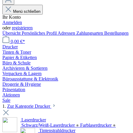
Menü schließen
Ihr Konto
Anmelden
oder
registrieren
Übersicht
Persönliches Profil
Adressen
Zahlungsarten
Bestellungen
0,00 €*
Drucker
Tinten & Toner
Papier & Etiketten
Büro & Schule
Archivieren & Sortieren
Verpacken & Lagern
Büroausstattung & Elektronik
Drogerie & Hygiene
Präsentation
Aktionen
Sale
1.
Zur Kategorie Drucker
Laserdrucker
Schwarz/Weiß-Laserdrucker
●
Farblaserdrucker
●
Tintenstrahldrucker