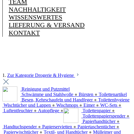
TEAM
NACHHALTIGKEIT
WISSENSWERTES
LIEFERUNG & VERSAND
KONTAKT
1.
Zur Kategorie Drogerie & Hygiene
Reinigung und Putzmittel
Schwämme und Stahlwolle
●
Bürsten
●
Toilettenartikel
Besen, Kehrschaufeln und Handfeger
●
Toilettenhygiene
Wischtücher und Lappen
●
Wischmops
●
Eimer
●
WC-Sets
●
Luftentfeuchter
●
Autopflege
●
Toilettenpapier
●
Toilettenpapierspender
●
Papierhandtücher
●
Handtuchspender
●
Papierservietten
●
Papiertaschentücher
●
Papierwischtücher
●
Textil- und Handtücher
●
Mülleimer und