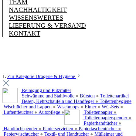
TEAM
NACHHALTIGKEIT
WISSENSWERTES
LIEFERUNG & VERSAND
KONTAKT
1.
Zur Kategorie Drogerie & Hygiene
Reinigung und Putzmittel
Schwämme und Stahlwolle
●
Bürsten
●
Toilettenartikel
Besen, Kehrschaufeln und Handfeger
●
Toilettenhygiene
Wischtücher und Lappen
●
Wischmops
●
Eimer
●
WC-Sets
●
Luftentfeuchter
●
Autopflege
●
Toilettenpapier
●
Toilettenpapierspender
●
Papierhandtücher
●
Handtuchspender
●
Papierservietten
●
Papiertaschentücher
●
Papierwischtücher
●
Textil- und Handtücher
●
Mülleimer und