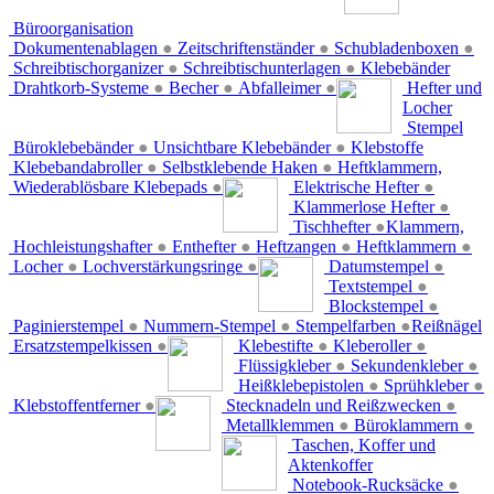
Büroorganisation
Dokumentenablagen
●
Zeitschriftenständer
●
Schubladenboxen
●
Schreibtischorganizer
●
Schreibtischunterlagen
●
Klebebänder
Drahtkorb-Systeme
●
Becher
●
Abfalleimer
●
Hefter und
Locher
Stempel
Büroklebebänder
●
Unsichtbare Klebebänder
●
Klebstoffe
Klebebandabroller
●
Selbstklebende Haken
●
Heftklammern,
Wiederablösbare Klebepads
●
Elektrische Hefter
●
Klammerlose Hefter
●
Tischhefter
●
Klammern,
Hochleistungshafter
●
Enthefter
●
Heftzangen
●
Heftklammern
●
Locher
●
Lochverstärkungsringe
●
Datumstempel
●
Textstempel
●
Blockstempel
●
Paginierstempel
●
Nummern-Stempel
●
Stempelfarben
●
Reißnägel
Ersatzstempelkissen
●
Klebestifte
●
Kleberoller
●
Flüssigkleber
●
Sekundenkleber
●
Heißklebepistolen
●
Sprühkleber
●
Klebstoffentferner
●
Stecknadeln und Reißzwecken
●
Metallklemmen
●
Büroklammern
●
Taschen, Koffer und
Aktenkoffer
Notebook-Rucksäcke
●