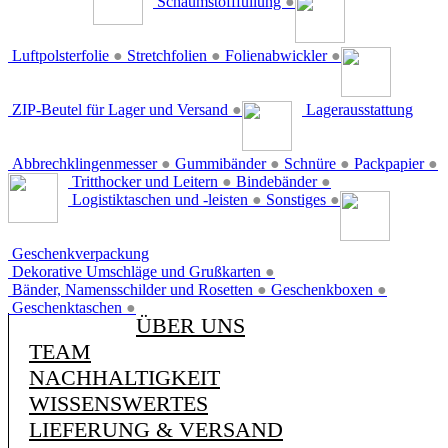
Schaumstofffüllung
●
Luftpolsterfolie
●
Stretchfolien
●
Folienabwickler
●
ZIP-Beutel für Lager und Versand
●
Lagerausstattung
Abbrechklingenmesser
●
Gummibänder
●
Schnüre
●
Packpapier
●
Tritthocker und Leitern
●
Bindebänder
●
Logistiktaschen und -leisten
●
Sonstiges
●
Geschenkverpackung
Dekorative Umschläge und Grußkarten
●
Bänder, Namensschilder und Rosetten
●
Geschenkboxen
●
Geschenktaschen
●
ÜBER UNS
TEAM
NACHHALTIGKEIT
WISSENSWERTES
LIEFERUNG & VERSAND