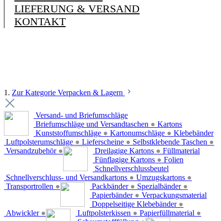
LIEFERUNG & VERSAND
KONTAKT
1.
Zur Kategorie Verpacken & Lagern
Versand- und Briefumschläge
Briefumschläge und Versandtaschen
●
Kartons
Kunststoffumschläge
●
Kartonumschläge
●
Klebebänder
Luftpolsterumschläge
●
Lieferscheine
●
Selbstklebende Taschen
●
Versandzubehör
●
Dreilagige Kartons
●
Füllmaterial
Fünflagige Kartons
●
Folien
Schnellverschlussbeutel
Schnellverschluss- und Versandkartons
●
Umzugskartons
●
Transportrollen
●
Packbänder
●
Spezialbänder
●
Papierbänder
●
Verpackungsmaterial
Doppelseitige Klebebänder
●
Abwickler
●
Luftpolsterkissen
●
Papierfüllmaterial
●