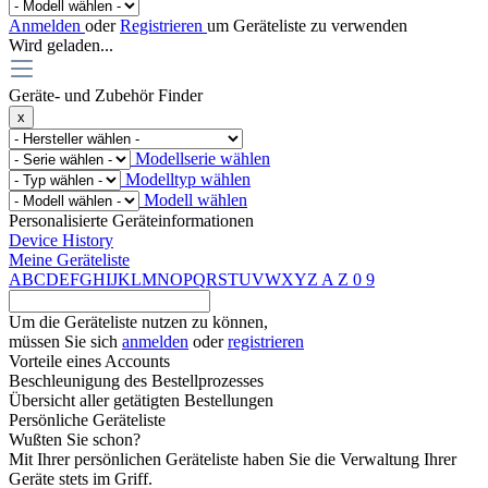
Anmelden
oder
Registrieren
um Geräteliste zu verwenden
Wird geladen...
Geräte- und Zubehör Finder
x
Modellserie wählen
Modelltyp wählen
Modell wählen
Personalisierte Geräteinformationen
Device History
Meine Geräteliste
A
B
C
D
E
F
G
H
I
J
K
L
M
N
O
P
Q
R
S
T
U
V
W
X
Y
Z
A
Z
0
9
Um die Geräteliste nutzen zu können,
müssen Sie sich
anmelden
oder
registrieren
Vorteile eines Accounts
Beschleunigung des Bestellprozesses
Übersicht aller getätigten Bestellungen
Persönliche Geräteliste
Wußten Sie schon?
Mit Ihrer persönlichen Geräteliste haben Sie die Verwaltung Ihrer
Geräte stets im Griff.