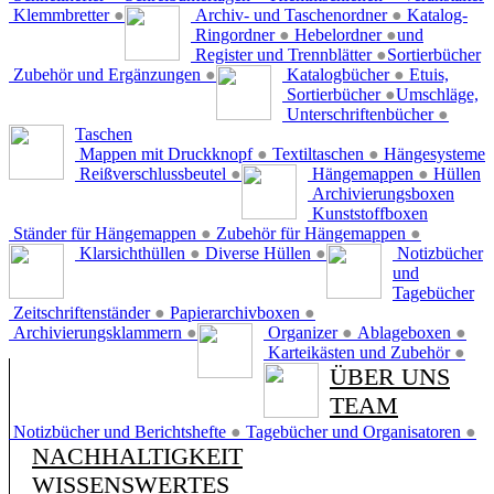
Klemmbretter
●
Archiv- und Taschenordner
●
Katalog-
Ringordner
●
Hebelordner
●
und
Register und Trennblätter
●
Sortierbücher
Zubehör und Ergänzungen
●
Katalogbücher
●
Etuis,
Sortierbücher
●
Umschläge,
Unterschriftenbücher
●
Taschen
Mappen mit Druckknopf
●
Textiltaschen
●
Hängesysteme
Reißverschlussbeutel
●
Hängemappen
●
Hüllen
Archivierungsboxen
Kunststoffboxen
Ständer für Hängemappen
●
Zubehör für Hängemappen
●
Klarsichthüllen
●
Diverse Hüllen
●
Notizbücher
und
Tagebücher
Zeitschriftenständer
●
Papierarchivboxen
●
Archivierungsklammern
●
Organizer
●
Ablageboxen
●
Karteikästen und Zubehör
●
ÜBER UNS
TEAM
Notizbücher und Berichtshefte
●
Tagebücher und Organisatoren
●
NACHHALTIGKEIT
WISSENSWERTES