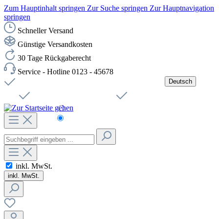
Zum Hauptinhalt springen
Zur Suche springen
Zur Hauptnavigation
springen
Schneller Versand
Günstige Versandkosten
30 Tage Rückgaberecht
Service - Hotline 0123 - 45678
Deutsch
Versandkostenfreie Lieferung ab 49,00€ Netto
Jobs
Sichere SSL-Verbindung
Schnelle Lieferung
Čeština
Helpdesk
Nachhaltigkeit
Deutsch
inkl. MwSt.
inkl. MwSt.