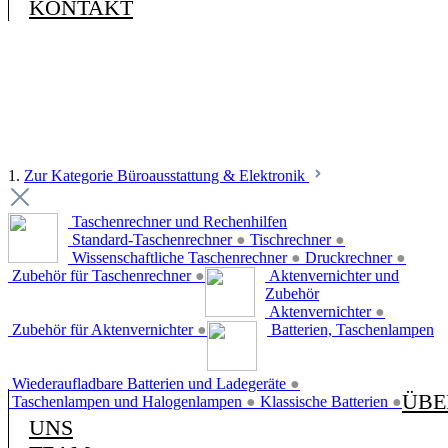
KONTAKT
1.
Zur Kategorie Büroausstattung & Elektronik
Taschenrechner und Rechenhilfen
Standard-Taschenrechner
●
Tischrechner
●
Wissenschaftliche Taschenrechner
●
Druckrechner
●
Zubehör für Taschenrechner
●
Aktenvernichter und
Zubehör
Aktenvernichter
●
Zubehör für Aktenvernichter
●
Batterien, Taschenlampen
Wiederaufladbare Batterien und Ladegeräte
●
ÜBE
Taschenlampen und Halogenlampen
●
Klassische Batterien
●
UNS