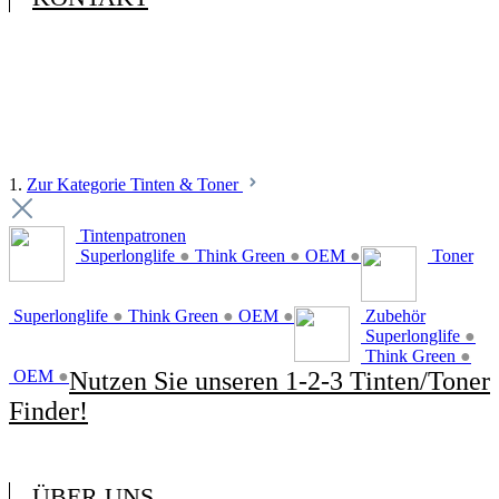
1.
Zur Kategorie Tinten & Toner
Tintenpatronen
Superlonglife
●
Think Green
●
OEM
●
Toner
Superlonglife
●
Think Green
●
OEM
●
Zubehör
Superlonglife
●
Think Green
●
OEM
●
Nutzen Sie unseren 1-2-3 Tinten/Toner
Finder!
ÜBER UNS