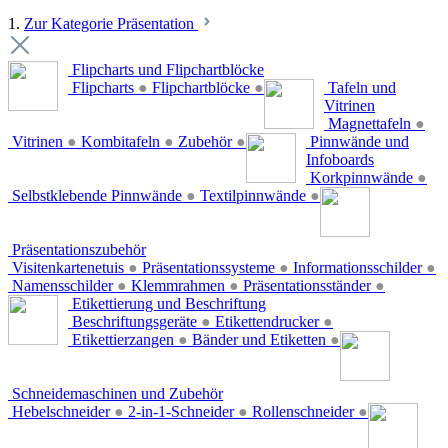
1.
Zur Kategorie Präsentation
Flipcharts und Flipchartblöcke
Flipcharts
●
Flipchartblöcke
●
Tafeln und
Vitrinen
Magnettafeln
●
Vitrinen
●
Kombitafeln
●
Zubehör
●
Pinnwände und
Infoboards
Korkpinnwände
●
Selbstklebende Pinnwände
●
Textilpinnwände
●
Präsentationszubehör
Visitenkartenetuis
●
Präsentationssysteme
●
Informationsschilder
●
Namensschilder
●
Klemmrahmen
●
Präsentationsständer
●
Etikettierung und Beschriftung
Beschriftungsgeräte
●
Etikettendrucker
●
Etikettierzangen
●
Bänder und Etiketten
●
Schneidemaschinen und Zubehör
Hebelschneider
●
2-in-1-Schneider
●
Rollenschneider
●