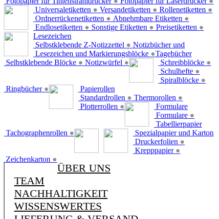
Fotopapier für Tintenstrahldrucker
●
Fotopapier für Laserdrucker
●
Universaletiketten
●
Versandetiketten
●
Rollenetiketten
●
Ordnerrückenetiketten
●
Abnehmbare Etiketten
●
Endlosetiketten
●
Sonstige Etiketten
●
Preisetiketten
●
Lesezeichen
Selbstklebende Z-Notizzettel
●
Notizbücher und
Lesezeichen und Markierungsblöcke
●
Tagebücher
Selbstklebende Blöcke
●
Notizwürfel
●
Schreibblöcke
●
Schulhefte
●
Spiralblöcke
●
Ringbücher
●
Papierollen
Standardrollen
●
Thermorollen
●
Plotterrollen
●
Formulare
Formulare
●
Tabellierpapier
Tachographenrollen
●
Spezialpapier und Karton
Druckerfolien
●
Krepppapier
●
Zeichenkarton
●
ÜBER UNS
TEAM
NACHHALTIGKEIT
WISSENSWERTES
LIEFERUNG & VERSAND