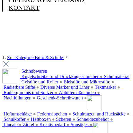
KONTAKT
1.
Zur Kategorie Büro & Schule
Schreibwaren
Kugelschreiber und Druckkugelschreiber
●
Schulmaterial
Gelstifte und Roller
●
Bleistifte und Mikrostifte
●
Radierbare Stifte
●
Diverse Marker und Liner
●
Textmarker
●
Radiergummis und Spitzer
●
Abhilfemaßnahmen
●
Nachfüllungen
●
Geschenk-Schreibwaren
●
Heftumschläge
●
Federmäppchen
●
Schulranzen und Rucksäcke
●
Schulkoffer
●
Heftboxen
●
Scheren
●
Schneidezubehör
●
Lineale
●
Zirkel
●
Kreativbedarf
●
Sonstiges
●