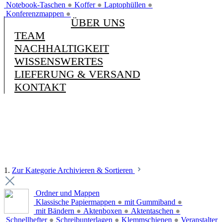
Notebook-Taschen
●
Koffer
●
Laptophüllen
●
Konferenzmappen
●
ÜBER UNS
TEAM
NACHHALTIGKEIT
WISSENSWERTES
LIEFERUNG & VERSAND
KONTAKT
1.
Zur Kategorie Archivieren & Sortieren
Ordner und Mappen
Klassische Papiermappen
●
mit Gummiband
●
mit Bändern
●
Aktenboxen
●
Aktentaschen
●
Schnellhefter
●
Schreibunterlagen
●
Klemmschienen
●
Veranstalter