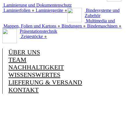
Laminierung und Dokumentenschutz
Laminierfolien
●
Laminiergeräte
●
Bindesysteme und
Zubehör
Multimedia und
Mappen, Folien und Kartons
●
Bindungen
●
Bindemaschinen
●
Präsentationstechnik
Zeigestöcke
●
ÜBER UNS
TEAM
NACHHALTIGKEIT
WISSENSWERTES
LIEFERUNG & VERSAND
KONTAKT