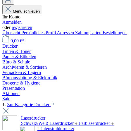
Menü schließen
Ihr Konto
Anmelden
oder
registrieren
Übersicht
Persönliches Profil
Adressen
Zahlungsarten
Bestellungen
0,00 €*
Drucker
Tinten & Toner
Papier & Etiketten
Büro & Schule
Archivieren & Sortieren
Verpacken & Lagern
Büroausstattung & Elektronik
Drogerie & Hygiene
Präsentation
Aktionen
Sale
1.
Zur Kategorie Drucker
Laserdrucker
Schwarz/Weiß-Laserdrucker
●
Farblaserdrucker
●
Tintenstrahldrucker