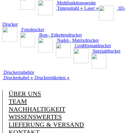
Multifunktionsgeräte
Tintenstrahl
●
Laser
●
3D-
Drucker
Fotodrucker
Bon-, Etikettendrucker
Nadel-, Matrixdrucker
Großformatdrucker
Spezialdrucker
Druckerzubehör
Druckerkabel
●
Druckeretiketten
●
ÜBER UNS
TEAM
NACHHALTIGKEIT
WISSENSWERTES
LIEFERUNG & VERSAND
KONTAKT