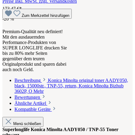
Preise inkl. MwSt. zzgl. Versandkosten
173,47 €*
Zum Merkzettel hinzufügen
-20
%
Premium-Qualität neu definiert!
Mit den ausdauernden
Performance-Produkten von
SUPER LONGLIFE drucken Sie
bis zu 80% mehr Seiten
gegenüber dem teuren
Originalprodukt und sparen dabei
auch noch Geld.
Beschreibung
Konica Minolta original toner AADY050,
black, 15000str., TNP-55, return, Konica Minolta Bizhub
3602P, O
Mehr
Bewertungen
Ähnliche Artikel
Kompatible Geräte
Menü schließen
Superlonglife Konica Minolta AADY050 / TNP-55 Toner
schwarz